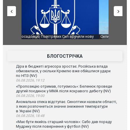
чили нову
Сили оборони уразили Ярославський НПЗ:
Неймар вла
губернатор регіону заявив про наймасштабнішу
"Сантоса".
атаку. ВІДЕО
БЛОГОСТРІЧКА
Діра в бюджеті агресора зростає. Російська влада
обмовилася, у скільки Кремлю вже обійшлися удари
по НПЗ (NV)
06.08.2026, 19:12
«Пропозицію отримав, готуємось»: Беленюк проведе
другий поєдинок у ММА після яскравого дебюту (NV)
06.08.2026, 19:00
Аномальна спека відступає. Синоптики назвали області,
з яких розпочнеться значне зниження температури
в Україні (NV)
06.08.2026, 18:48
«Має бути якийсь старший чоловік»: Сабо дав пораду
Мудрику після повернення у футбол (NV)