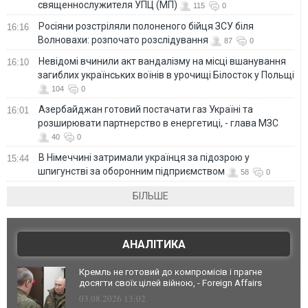
священнослужителя УПЦ (МП)
115
0
Росіяни розстріляли полоненого бійця ЗСУ біля
16:16
Волновахи: розпочато розслідування
87
0
Невідомі вчинили акт вандалізму на місці вшанування
16:10
загиблих українських воїнів в урочищі Білосток у Польщі
104
0
Азербайджан готовий постачати газ Україні та
16:01
розширювати партнерство в енергетиці, - глава МЗС
40
0
В Німеччині затримали українця за підозрою у
15:44
шпигунстві за оборонним підприємством
58
0
БІЛЬШЕ
АНАЛІТИКА
Кремль не готовий до компромісів і прагне
досягти своїх цілей війною, - Foreign Affairs
03.08.2026 13:02