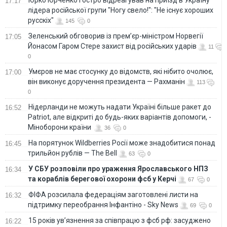
17:17
лідера російської групи "Ногу свело!": "Не існує хороших
русскіх"
145
0
Зеленський обговорив із прем’єр-міністром Норвегії
17:05
Йонасом Гаром Стере захист від російських ударів
11
0
Умєров не має стосунку до відомств, які нібито очолює,
17:00
він виконує доручення президента — Рахманін
113
0
Нідерланди не можуть надати Україні більше ракет до
16:52
Patriot, але відкриті до будь-яких варіантів допомоги, -
Міноборони країни
36
0
На порятунок Wildberries Росії може знадобитися понад
16:45
трильйон рублів — The Bell
63
0
У СБУ розповіли про ураження Ярославського НПЗ
16:34
та кораблів берегової охорони фсб у Керчі
67
0
ФІФА розсилала федераціям заготовлені листи на
16:32
підтримку переобрання Інфантіно - Sky News
69
0
15 років ув’язнення за співпрацю з фсб рф: засуджено
16:22