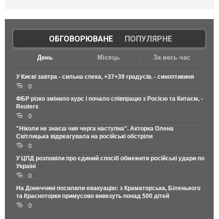
ОБГОВОРЮВАНЕ
|
ПОПУЛЯРНЕ
День
Місяць
За весь час
У Києві завтра - сильна спека, +37+39 градусів. - синоптикиня
0
ФБР різко змінило курс і почало співпрацю з Росією та Китаєм, -
Reuters
0
"Ніколи не знаєш чия черга наступна". Акторка Олена
Світлицька відреагувала на російські обстріли
0
У ЦПД розповіли про єдиний спосіб обмежити російські удари по
Україні
0
На Донеччині посилили евакуацію: з Краматорська, Біленького
та Красноторки примусово вивезуть понад 500 дітей
0