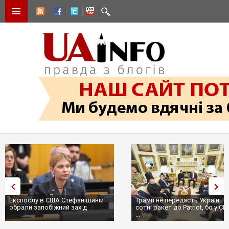
Експослу в США Стефанішиній
Трамп не передасть Україні
обрали запобіжний захід
сотні ракет до Patriot, бо у С
...