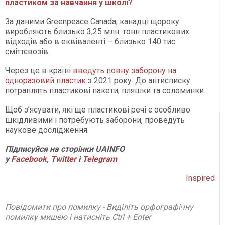
пластиком за навчання у школі?
За даними Greenpeace Canada, канадці щороку
виробляють близько 3,25 млн. тонн пластикових
відходів або в еквіваленті – близько 140 тис.
сміттєвозів.
Через це в країні
введуть повну заборону на
одноразовий пластик
з 2021 року. До антисписку
потраплять пластикові пакети, пляшки та соломинки.
Щоб з’ясувати, які ще пластикові речі є особливо
шкідливими і потребують заборони, проведуть
наукове дослідження.
Підписуйся на сторінки
UAINFO
у
Facebook
,
Twitter
і
Telegram
Inspired
Повідомити про помилку - Виділіть орфографічну
помилку мишею і натисніть Ctrl + Enter