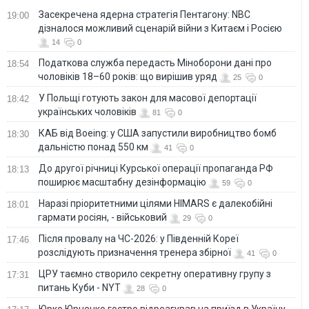
Засекречена ядерна стратегія Пентагону: NBC
19:00
дізналося можливий сценарій війни з Китаєм і Росією
14
0
Податкова служба передасть Міноборони дані про
18:54
чоловіків 18–60 років: що вирішив уряд
25
0
У Польщі готують закон для масової депортації
18:42
українських чоловіків
81
0
КАБ від Boeing: у США запустили виробництво бомб
18:30
дальністю понад 550 км
41
0
До другої річниці Курської операції пропаганда РФ
18:13
поширює масштабну дезінформацію
59
0
Наразі пріоритетними цілями HIMARS є далекобійні
18:01
гармати росіян, - військовий
29
0
Після провалу на ЧС-2026: у Південній Кореї
17:46
розслідують призначення тренера збірної
41
0
ЦРУ таємно створило секретну оперативну групу з
17:31
питань Куби - NYT
28
0
Юрко Юрченко гостро відреагував на приїзд в Україну