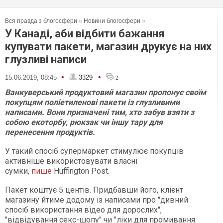
Вся правда з блогосфери
»
Новини блогосфери
»
У Канаді, аби відбити бажання
купувати пакети, магазин друкує на них
глузливі написи
•
•
15.06.2019, 08:45
3329
2
Ванкуверський продуктовий магазин пропонує своїм
покупцям поліетиленові пакети із глузливими
написами. Вони призначені тим, хто забув взяти з
собою екоторбу, рюкзак чи іншу тару для
перенесення продуктів.
У такий спосіб супермаркет стимулює покупців
активніше використовувати власні
сумки,
пише
Huffington Post.
Пакет коштує 5 центів. Придбавши його, клієнт
магазину йтиме додому із написами про "дивний
спосіб використання відео для дорослих",
"відвідування секс-шопу" чи "ліки для промивання