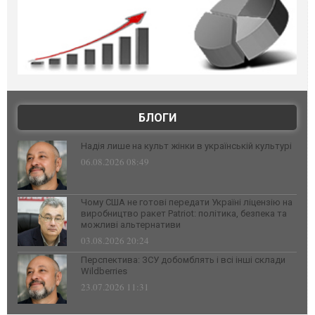
БЛОГИ
Надія лише на культ жінки в українській культурі
06.08.2026 08:49
Чому США не готові передати Україні ліцензію на
виробництво ракет Patriot: політика, безпека та
можливі альтернативи
03.08.2026 20:24
Перспектива: ЗСУ добомблять і всі інші склади
Wildberries
23.07.2026 11:31