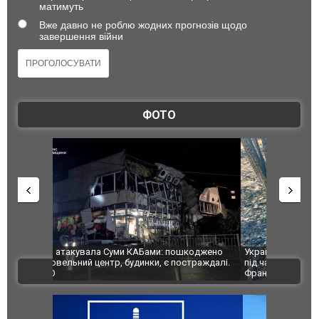
матимуть
Вже давно не роблю жодних прогнозів щодо
завершення війни
ФОТО
шкоджено
Українські надзвичайники врятували козуленя
СБУ за спр
траждалі.
під час ліквідації масштабної лісової пожежі у
Болгарії з
ВІДЕО
Франції
ФОТО