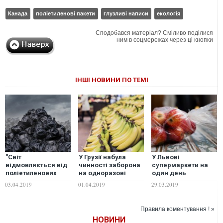
Канада
поліетиленові пакети
глузливі написи
екологія
Сподобався матеріал? Сміливо поділися
ним в соцмережах через ці кнопки
ІНШІ НОВИНИ ПО ТЕМІ
"Світ
У Грузії набула
У Львові
відмовляється від
чинності заборона
супермаркети на
поліетиленових
на одноразові
один день
пакетів. Поступово
поліетиленові
відмовляться від
03.04.2019
01.04.2019
29.03.2019
прокидається
пакети
поліетиленових
екологічна
пакетів
свідомість", –
Правила коментування ! »
журналістка
НОВИНИ