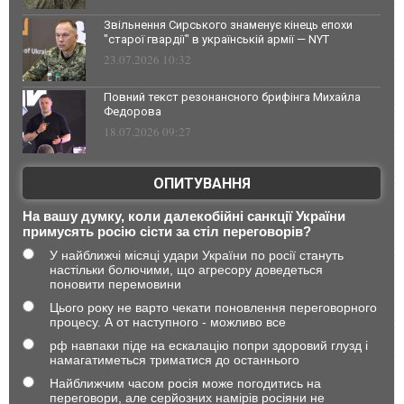
Звільнення Сирського знаменує кінець епохи
"старої гвардії" в українській армії — NYT
23.07.2026 10:32
Повний текст резонансного брифінга Михайла
Федорова
18.07.2026 09:27
ОПИТУВАННЯ
На вашу думку, коли далекобійні санкції України
примусять росію сісти за стіл переговорів?
У найближчі місяці удари України по росії стануть
настільки болючими, що агресору доведеться
поновити перемовини
Цього року не варто чекати поновлення переговорного
процесу. А от наступного - можливо все
рф навпаки піде на ескалацію попри здоровий глузд і
намагатиметься триматися до останнього
Найближчим часом росія може погодитись на
переговори, але серйозних намірів росіяни не