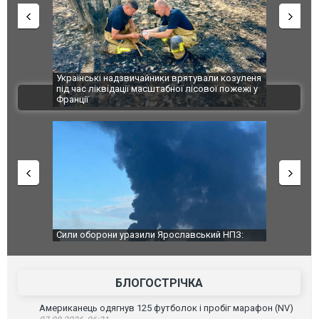
шкоджено
Українські надзвичайники врятували козуленя
СБУ за спр
траждалі.
під час ліквідації масштабної лісової пожежі у
Болгарії з
ВІДЕО
Франції
ФОТО
чили нову
Сили оборони уразили Ярославський НПЗ:
Неймар вла
губернатор регіону заявив про наймасштабнішу
"Сантоса".
атаку. ВІДЕО
БЛОГОСТРІЧКА
Американець одягнув 125 футболок і пробіг марафон (NV)