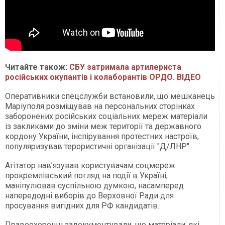
Читайте також:
СБУ затримала артилериста
російських окупантів і колаборантів ОРДО. ВІДЕО
Оперативники спецслужби встановили, що мешканець
Маріуполя розміщував на персональних сторінках
заборонених російських соціальних мереж матеріали
із закликами до зміни меж території та державного
кордону України, інспірування протестних настроїв,
популяризував терористичні організації "Д/ЛНР".
Агітатор нав’язував користувачам соцмереж
прокремлівський погляд на події в Україні,
маніпулював суспільною думкою, насамперед
напередодні виборів до Верховної Ради для
просування вигідних для РФ кандидатів.
Правоохоронці задокументували, що матеріали, які