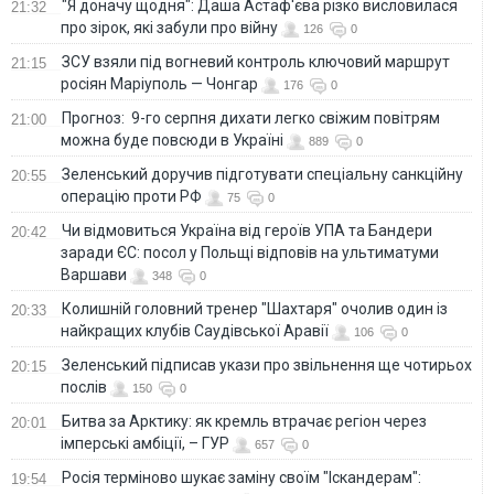
"Я доначу щодня": Даша Астаф'єва різко висловилася
21:32
про зірок, які забули про війну
126
0
ЗСУ взяли під вогневий контроль ключовий маршрут
21:15
росіян Маріуполь — Чонгар
176
0
Прогноз: 9-го серпня дихати легко свіжим повітрям
21:00
можна буде повсюди в Україні
889
0
Зеленський доручив підготувати спеціальну санкційну
20:55
операцію проти РФ
75
0
Чи відмовиться Україна від героїв УПА та Бандери
20:42
заради ЄС: посол у Польщі відповів на ультиматуми
Варшави
348
0
Колишній головний тренер "Шахтаря" очолив один із
20:33
найкращих клубів Саудівської Аравії
106
0
Зеленський підписав укази про звільнення ще чотирьох
20:15
послів
150
0
Битва за Арктику: як кремль втрачає регіон через
20:01
імперські амбіції, – ГУР
657
0
Росія терміново шукає заміну своїм "Іскандерам":
19:54