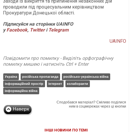
Заходи із викриття та припинення незаконних дій
проводили під процесуальним керівництвом
Прокуратури Донецької області.
Підписуйся на сторінки UAINFO
у
Facebook
,
Twitter
і
Telegram
UAINFO
Повідомити про помилку - Виділіть орфографічну
помилку мишею і натисніть Ctrl + Enter
Україна
російська пропаганда
російсько-українська війна
інформаційний простір
інтернет
колаборанти
інформаційна війна
Сподобався матеріал? Сміливо поділися
ним в соцмережах через ці кнопки
ІНШІ НОВИНИ ПО ТЕМІ