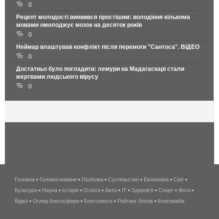
0
Рецепт молодості виявився простішим: володіння кількома
мовами омолоджує мозок на десяток років
0
Неймар влаштував конфлікт після перемоги "Сантоса". ВІДЕО
0
Достатньо було погладити: лемури на Мадагаскарі стали
жертвами людського вірусу
0
Головна
•
Головні новини
•
Політика
•
Суспільство
•
Економіка
беспроводной
•
Світ
•
Культура
•
Наука
•
Історія
•
Освіта
•
Авто
•
IT
•
Здоров'я
интернет
•
Спорт
•
Фото
•
Відео
•
Огляд блогосфери
•
Блоголента
•
Рейтинг блогів
киев
•
Блогожаби
и