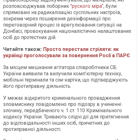
розповсюджував поборник
"руского міра"
, були
спрямовані на радикалізацію суспільних настроїв,
зокрема через поширення дезінформації про
переговорний процес із врегулювання ситуації на
Донбасі, провокування націоналістично налаштованих
осіб до протестних дій.
Читайте також:
Просто перестали стріляти: як
українці проголосували за повернення Росії в ПАРЄ
За місцем мешкання агітатора співробітники СБ
України виявили та вилучили комп’ютерну техніку,
мобільні термінали та сім-картки, що підтверджують
його протиправну діяльність.
У межах відкритого кримінального провадження
зловмиснику повідомлено про підозру в учиненні
злочину, передбаченого ч. 1 ст. 110 Кримінального
кодексу України. Тривають слідчі дії для притягнення
до відповідальності інших осіб, причетних до
протиправної діяльності.