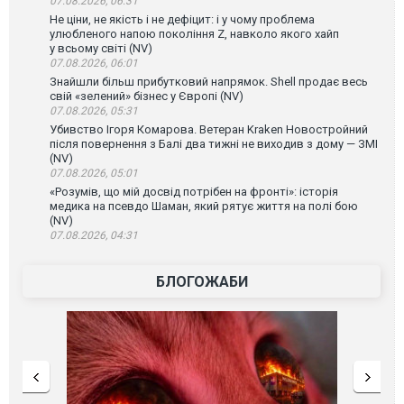
07.08.2026, 06:31
Не ціни, не якість і не дефіцит: і у чому проблема
улюбленого напою покоління Z, навколо якого хайп
у всьому світі (NV)
07.08.2026, 06:01
Знайшли більш прибутковий напрямок. Shell продає весь
свій «зелений» бізнес у Європі (NV)
07.08.2026, 05:31
Убивство Ігоря Комарова. Ветеран Kraken Новостройний
після повернення з Балі два тижні не виходив з дому — ЗМІ
(NV)
07.08.2026, 05:01
«Розумів, що мій досвід потрібен на фронті»: історія
медика на псевдо Шаман, який рятує життя на полі бою
(NV)
07.08.2026, 04:31
БЛОГОЖАБИ