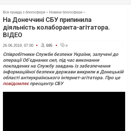
Вся правда з блогосфери
»
Новини блогосфери
»
На Донеччині СБУ припинила
діяльність колаборанта-агітатора.
ВІДЕО
•
•
26.06.2019, 07:00
695
0
Співробітники Служби безпеки України, залучені до
операції Обʼєднаних сил, під час виконання
покладених на Службу завдань із забезпечення
інформаційної безпеки держави викрили в Донецькій
області антиукраїнського інтернет-агітатора. Про це
повідомляє
пресцентр СБУ