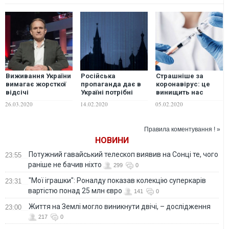
Виживання України
Російська
Страшніше за
вимагає жорсткої
пропаганда дає в
коронавірус: це
відсічі
Україні потрібні
винищить нас
внутрішньому
Кремлеві
швидше за всі
26.03.2020
14.02.2020
05.02.2020
ворогові
результати
відомі науці штами
Правила коментування ! »
НОВИНИ
Потужний гавайський телескоп виявив на Сонці те, чого
23:55
раніше не бачив ніхто
299
0
"Мої іграшки": Роналду показав колекцію суперкарів
23:31
вартістю понад 25 млн євро
141
0
Життя на Землі могло виникнути двічі, – дослідження
23:00
217
0