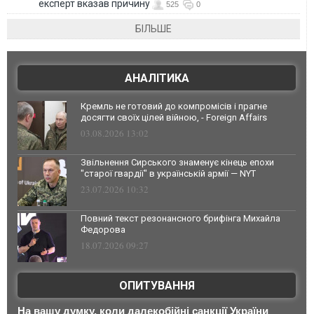
експерт вказав причину
525
0
БІЛЬШЕ
АНАЛІТИКА
Кремль не готовий до компромісів і прагне
досягти своїх цілей війною, - Foreign Affairs
03.08.2026 13:02
Звільнення Сирського знаменує кінець епохи
"старої гвардії" в українській армії — NYT
23.07.2026 10:32
Повний текст резонансного брифінга Михайла
Федорова
18.07.2026 09:27
ОПИТУВАННЯ
На вашу думку, коли далекобійні санкції України