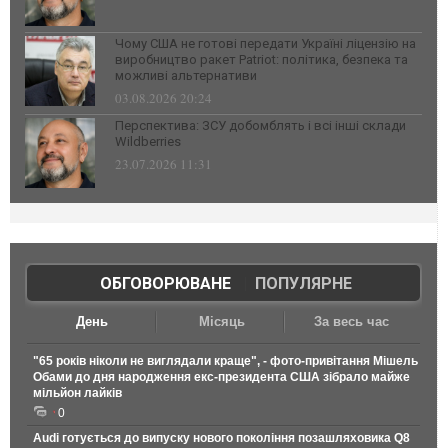
Чому США не готові передати Україні ліцензію на
виробництво ракет Patriot: політика, безпека та
можливі альтернативи
03.08.2026 20:24
Перспектива: ЗСУ добомблять і всі інші склади
Wildberries
23.07.2026 11:31
ОБГОВОРЮВАНЕ
|
ПОПУЛЯРНЕ
День
Місяць
За весь час
"65 років ніколи не виглядали краще", - фото-привітання Мішель
Обами до дня народження екс-президента США зібрало майже
мільйон лайків
0
Audi готується до випуску нового покоління позашляховика Q8