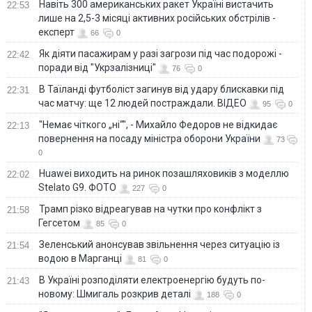
Навіть 300 американських ракет Україні вистачить
22:53
лише на 2,5-3 місяці активних російських обстрілів -
експерт
66
0
Як діяти пасажирам у разі загрози під час подорожі -
22:42
поради від "Укрзалізниці"
76
0
В Таїланді футболіст загинув від удару блискавки під
22:31
час матчу: ще 12 людей постраждали. ВІДЕО
95
0
"Немає чіткого „ні“", - Михайло Федоров не відкидає
22:13
повернення на посаду міністра оборони України
73
0
Huawei виходить на ринок позашляховиків з моделлю
22:02
Stelato G9. ФОТО
227
0
Трамп різко відреагував на чутки про конфлікт з
21:58
Гегсетом
85
0
Зеленський анонсував звільнення через ситуацію із
21:54
водою в Марганці
81
0
В Україні розподіляти електроенергію будуть по-
21:43
новому: Шмигаль розкрив деталі
188
0