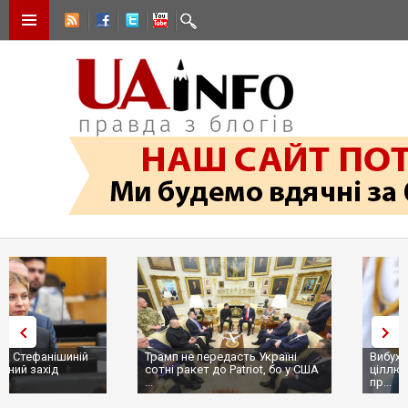
Трамп не передасть Україні
Вибух у ресторані в Москві:
сотні ракет до Patriot, бо у США
ціллю був головком ВКС Росії
...
пр...