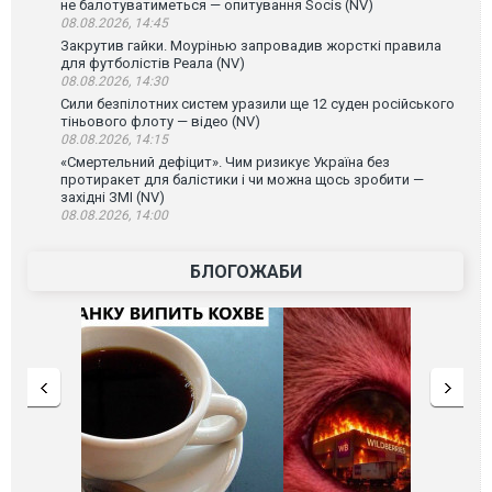
не балотуватиметься — опитування Socis (NV)
08.08.2026, 14:45
Закрутив гайки. Моурінью запровадив жорсткі правила
для футболістів Реала (NV)
08.08.2026, 14:30
Сили безпілотних систем уразили ще 12 суден російського
тіньового флоту — відео (NV)
08.08.2026, 14:15
«Смертельний дефіцит». Чим ризикує Україна без
протиракет для балістики і чи можна щось зробити —
західні ЗМІ (NV)
08.08.2026, 14:00
БЛОГОЖАБИ