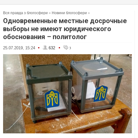
Вся правда з блогосфери
»
Новини блогосфери
»
Одновременные местные досрочные
выборы не имеют юридического
обоснования – политолог
•
•
25.07.2019, 15:24
632
3