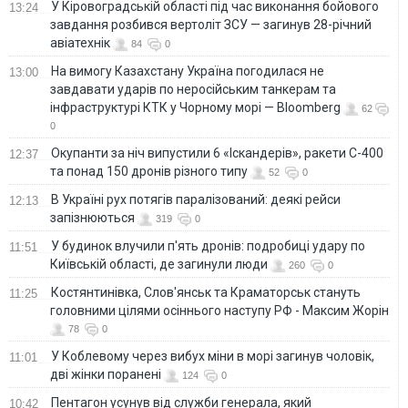
У Кіровоградській області під час виконання бойового
13:24
завдання розбився вертоліт ЗСУ — загинув 28-річний
авіатехнік
84
0
На вимогу Казахстану Україна погодилася не
13:00
завдавати ударів по неросійським танкерам та
інфраструктурі КТК у Чорному морі — Bloomberg
62
0
Окупанти за ніч випустили 6 «Іскандерів», ракети С-400
12:37
та понад 150 дронів різного типу
52
0
В Україні рух потягів паралізований: деякі рейси
12:13
запізнюються
319
0
У будинок влучили п'ять дронів: подробиці удару по
11:51
Київській області, де загинули люди
260
0
Костянтинівка, Слов'янськ та Краматорськ стануть
11:25
головними цілями осіннього наступу РФ - Максим Жорін
78
0
У Коблевому через вибух міни в морі загинув чоловік,
11:01
дві жінки поранені
124
0
Пентагон усунув від служби генерала, який
10:42