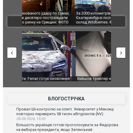
по Сумах,
За 2000 кілометрів від кордону з Україною: в
"Мої іграш
траждали
Єкатеринбурзі після атаки дронів загорівся
суперкарів
ВІДЕО
ині. ФОТО
склад Wildberries. ФОТО. ВІДЕО
оновлення
Вийшов трейлер нової екранізації легендарного
Зеленський
фільму "Афера Томаса Крауна"
перемовин
БЛОГОСТРІЧКА
Провал ШІ-контролю на іспиті. Університет у Мексиці
повторно перевірить 58 тисяч абітурієнтів (NV)
08.08.2026, 15:00
Більшість українців готові проголосувати за Федорова
на виборах президента, якщо Зеленський