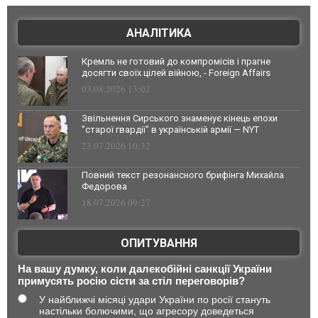
АНАЛІТИКА
Кремль не готовий до компромісів і прагне
досягти своїх цілей війною, - Foreign Affairs
03.08.2026 13:02
Звільнення Сирського знаменує кінець епохи
"старої гвардії" в українській армії — NYT
23.07.2026 10:32
Повний текст резонансного брифінга Михайла
Федорова
18.07.2026 09:27
ОПИТУВАННЯ
На вашу думку, коли далекобійні санкції України
примусять росію сісти за стіл переговорів?
У найближчі місяці удари України по росії стануть
настільки болючими, що агресору доведеться