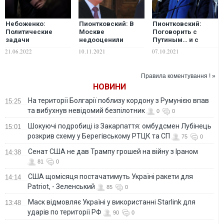
Небоженко:
Пионтковский: В
Пионтковский:
Политические
Москве
Поговорить с
задачи
недооценили
Путиным… и с
послевоенной
изменения,
Меркель
21.06.2022
10.11.2021
07.10.2021
Украины
происшедшие в
последние месяцы
в Вашингтонском
Правила коментування ! »
политикуме
НОВИНИ
На території Болгарії поблизу кордону з Румунією впав
15:25
та вибухнув невідомий безпілотник
0
0
Шокуючі подробиці із Закарпаття: омбудсмен Лубінець
15:01
розкрив схему у Берегівському РТЦК та СП
75
0
Сенат США не дав Трампу грошей на війну з Іраном
14:38
81
0
США щомісяця постачатимуть Україні ракети для
14:14
Patriot, - Зеленський
85
0
Маск відмовляє Україні у використанні Starlink для
13:48
ударів по території РФ
90
0