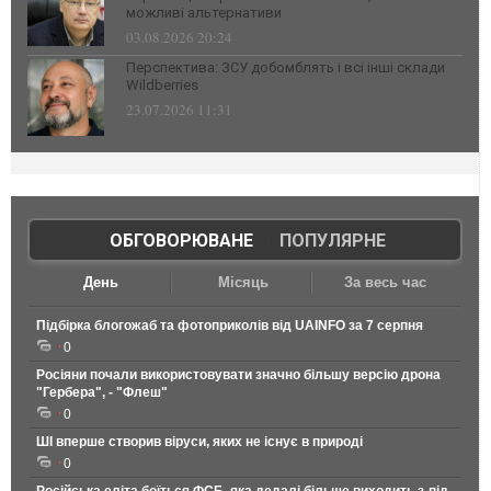
можливі альтернативи
03.08.2026 20:24
Перспектива: ЗСУ добомблять і всі інші склади
Wildberries
23.07.2026 11:31
ОБГОВОРЮВАНЕ
|
ПОПУЛЯРНЕ
День
Місяць
За весь час
Підбірка блогожаб та фотоприколів від UAINFO за 7 серпня
0
Росіяни почали використовувати значно більшу версію дрона
"Гербера", - "Флеш"
0
ШІ вперше створив віруси, яких не існує в природі
0
Російська еліта боїться ФСБ, яка дедалі більше виходить з-під