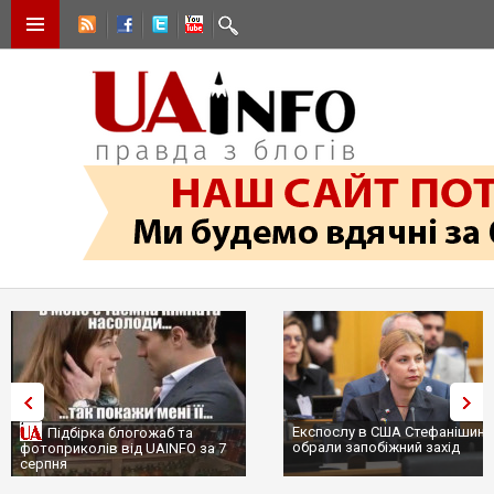
Експослу в США Стефанішині
Підбірка блогожаб та
обрали запобіжний захід
фотоприколів від UAINFO за 7
серпня