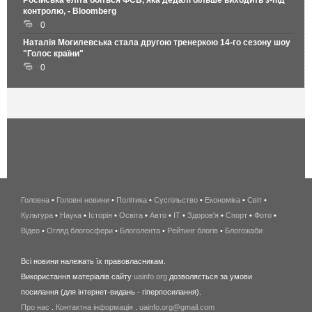
контролю, - Bloomberg
0
Наталія Могилевська стала другою тренеркою 14-го сезону шоу
"Голос країни"
0
Головна
•
Головні новини
•
Політика
•
Суспільство
•
Економіка
беспроводной
•
Світ
•
Культура
•
Наука
•
Історія
•
Освіта
•
Авто
•
IT
•
Здоров'я
интернет
•
Спорт
•
Фото
•
Відео
•
Огляд блогосфери
•
Блоголента
•
Рейтинг блогів
киев
•
Блогожаби
и
Всі новини належать їх правовласникам.
область
Використання матеріалів сайту
uainfo.org
дозволяється за умови
wimax
посилання (для інтернет-видань - гіперпосилання).
интернет
Про нас
.
Контактна інформація
.
uainfo.org@gmail.com
в