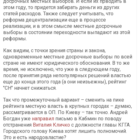
досрочных местных выборов. И если их прводить в
этом году, то придется забирать деньги из других
статей расходов. Также следует учитывать, что
реформа децентрализации еще в процессе
реализации, и в этом смысле местные досрочные
выборы в состоянии переходности выпадают из этой
реформы.
Как видим, с точки зрения страны и закона,
одновременные местные досрочные выборы по всей
стране не имеют юридического обоснования. В то же
время, не исключено, что уже в следующем году,
после принятия ряда непопулярных решений властью
еще до конца этого года (а они неизьежны), рейтинг
"СН" начнет снижаться.
Так что промежуточный вариант – сменить на пике
рейтинга местную власть в крупных городах – думаю,
рассматривается в ОП. По Киеву – так точно. Андрей
Богдан уже
направил
письмо в Кабмин по поводу
отстранения
Виталия Кличко
с должности главы КГГА.
Городского голову Киева хотят лишить полномочий.
Это и есть народовластие?