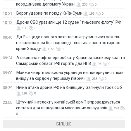
координував допомогу Україні
230
0
Ворог ударив по поїзду Київ-Суми
10:21
195
0
Дрони СБС уразили ще 12 суден "тіньового флоту" РФ
10:13
100
0
Дії РФ щодо повного захоплення грузинських земель
09:48
не залишаться без відповіді - спільна заява чотирьох
країн Заходу
1156
0
Атакована нафтопереробка: у Краснодарському краї та
09:24
Самарській області РФ горять два НПЗ
96
0
Майже чверть мільйона українців не повернулися після
09:00
виїзду за кордон у першому півріччі
235
0
Нічна атака дронів РФ на Київщину: загинули троє осіб
08:39
116
0
Штучний інтелект у китайській армії: впроваджується
23:55
система для планування масованих авіаударів
224
0
БІЛЬШЕ