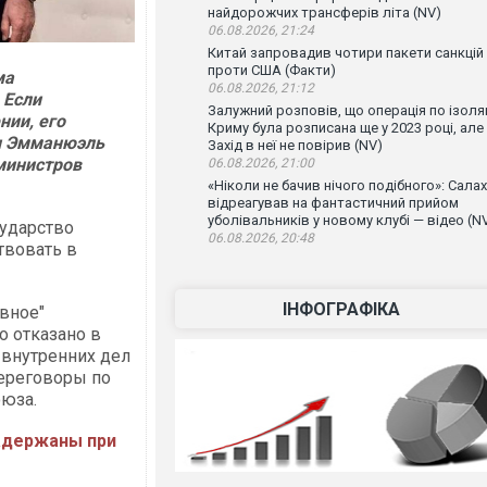
найдорожчих трансферів літа (NV)
06.08.2026, 21:24
Китай запровадив чотири пакети санкцій
проти США (Факти)
ма
06.08.2026, 21:12
 Если
Залужний розповів, що операція по ізоляц
нии, его
Криму була розписана ще у 2023 році, але
и Эмманюэль
Захід в неї не повірив (NV)
министров
06.08.2026, 21:00
«Ніколи не бачив нічого подібного»: Салах
відреагував на фантастичний прийом
уболівальників у новому клубі — відео (N
сударство
06.08.2026, 20:48
твовать в
ІНФОГРАФІКА
вное"
о отказано в
 внутренних дел
переговоры по
юза.
адержаны при