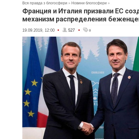
Вся правда з блогосфери
»
Новини блогосфери
»
Франция и Италия призвали ЕС соз
механизм распределения беженце
•
•
19.09.2019, 12:00
527
0