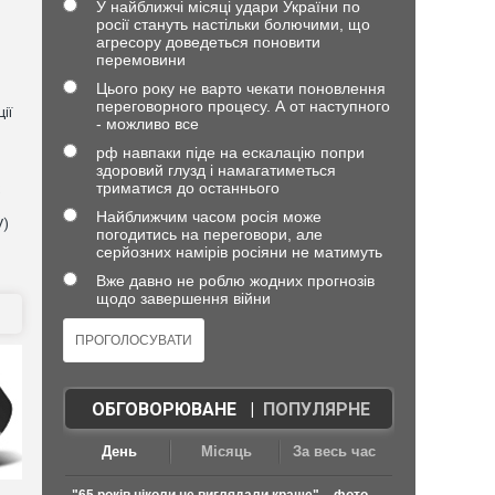
У найближчі місяці удари України по
росії стануть настільки болючими, що
агресору доведеться поновити
перемовини
Цього року не варто чекати поновлення
переговорного процесу. А от наступного
ії
- можливо все
рф навпаки піде на ескалацію попри
здоровий глузд і намагатиметься
триматися до останнього
Найближчим часом росія може
V)
погодитись на переговори, але
серйозних намірів росіяни не матимуть
Вже давно не роблю жодних прогнозів
щодо завершення війни
ОБГОВОРЮВАНЕ
|
ПОПУЛЯРНЕ
День
Місяць
За весь час