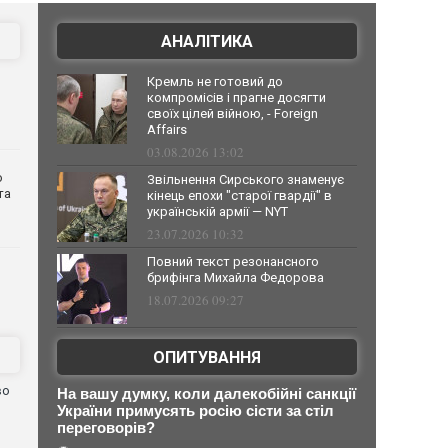
АНАЛІТИКА
Кремль не готовий до
компромісів і прагне досягти
своїх цілей війною, - Foreign
Affairs
03.08.2026 13:02
о
Звільнення Сирського знаменує
та
кінець епохи "старої гвардії" в
українській армії — NYT
23.07.2026 10:32
Повний текст резонансного
брифінга Михайла Федорова
18.07.2026 09:27
ОПИТУВАННЯ
во
На вашу думку, коли далекобійні санкції
України примусять росію сісти за стіл
переговорів?