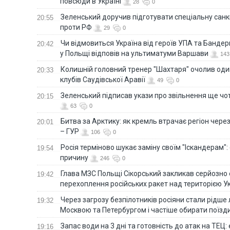
повсюди в Україні
28
0
Зеленський доручив підготувати спеціальну санк
20:55
проти РФ
29
0
Чи відмовиться Україна від героїв УПА та Бандер
20:42
у Польщі відповів на ультиматуми Варшави
143
Колишній головний тренер "Шахтаря" очолив оди
20:33
клубів Саудівської Аравії
49
0
Зеленський підписав укази про звільнення ще чо
20:15
63
0
Битва за Арктику: як кремль втрачає регіон через 
20:01
– ГУР
106
0
Росія терміново шукає заміну своїм "Іскандерам":
19:54
причину
246
0
Глава МЗС Польщі Сікорський закликав серйозно
19:42
перехоплення російських ракет над територією У
Через загрозу безпілотників росіяни стали рідше 
19:32
Москвою та Петербургом і частіше обирати поїзд
Запас води на 3 дні та готовність до атак на ТЕЦ:
19:16