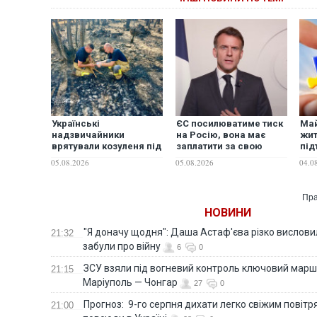
Українські
ЄС посилюватиме тиск
Ма
надзвичайники
на Росію, вона має
жит
врятували козуленя під
заплатити за свою
під
час ліквідації
агресію, - Макрон
Укр
05.08.2026
05.08.2026
04.0
масштабної лісової
після масованого
Пол
пожежі у Франції
удару
зро
про
Пра
НОВИНИ
"Я доначу щодня": Даша Астаф'єва різко висловила
21:32
забули про війну
6
0
ЗСУ взяли під вогневий контроль ключовий марш
21:15
Маріуполь — Чонгар
27
0
Прогноз: 9-го серпня дихати легко свіжим повіт
21:00