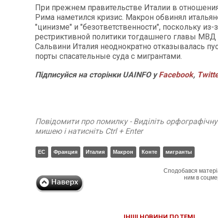
При прежнем правительстве Италии в отношени
Рима наметился кризис. Макрон обвинял итальян
"цинизме" и "безответственности", поскольку из-
рестриктивной политики тогдашнего главы МВД
Сальвини Италия неоднократно отказывалась пус
порты спасательные суда с мигрантами.
Підписуйся на сторінки UAINFO у
Facebook
,
Twitt
Повідомити про помилку - Виділіть орфографічн
мишею і натисніть Ctrl + Enter
ЕС
Франция
Италия
Макрон
Конте
мигранты
Сподобався матері
ним в соцме
ІНШІ НОВИНИ ПО ТЕМІ