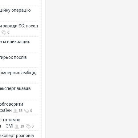
ційну операцію
и заради ЄС: посол
0
н із найкращих
тирьох послів
імперські амбіції,
 експерт вказав
 обговорити
країни
55
0
літати між
и — ЗМІ
19
0
 експерт розповів