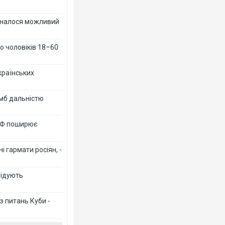
ізналося можливий
о чоловіків 18–60
країнських
омб дальністю
 РФ поширює
 гармати росіян, -
лідують
з питань Куби -