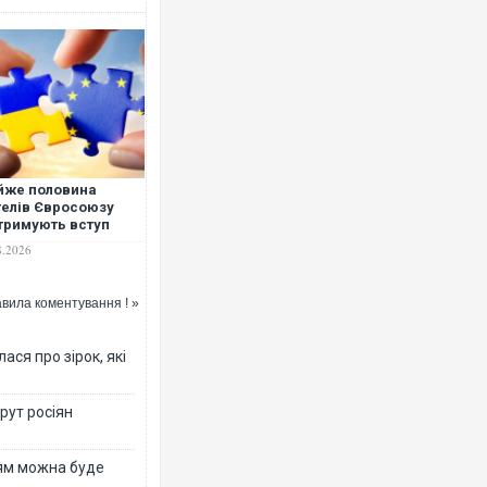
Росія атакувала Суми КАБами: 
торговельний центр, будинки, є 
ФОТО
йже половина
елів Євросоюзу
тримують вступ
аїни до блоку, але у
8.2026
ьщі та Франції
стає кількість
тивників
вила коментування ! »
ся про зірок, які
рут росіян
Топпосадовцю Повітряних Сил в
підозру
рям можна буде