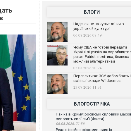
дать
БЛОГИ
в
Надія лише на культ жінки в
українській культурі
06.08.2026 08:49
Чому США не готові передати
Україні ліцензію на виробництв
ракет Patriot: політика, безпека 
можливі альтернативи
03.08.2026 20:24
Перспектива: ЗСУ добомблять і
всі інші склади Wildberries
23.07.2026 11:31
БЛОГОСТРІЧКА
Паніка в Криму: російські силовики масо
вивозять свої сім’ї (Факти)
06.08.2026, 21:36
Реал офіційно оформив один із