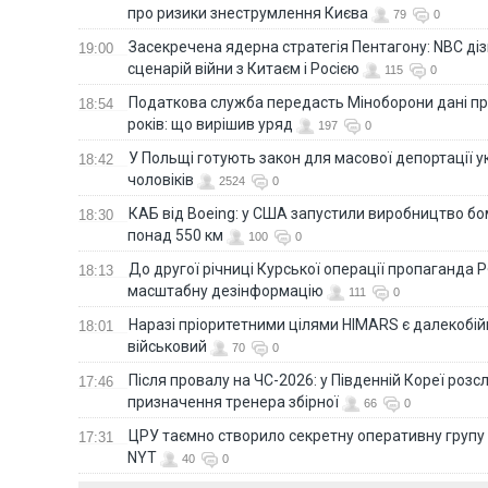
про ризики знеструмлення Києва
79
0
Засекречена ядерна стратегія Пентагону: NBC д
19:00
сценарій війни з Китаєм і Росією
115
0
Податкова служба передасть Міноборони дані пр
18:54
років: що вирішив уряд
197
0
У Польщі готують закон для масової депортації у
18:42
чоловіків
2524
0
КАБ від Boeing: у США запустили виробництво б
18:30
понад 550 км
100
0
До другої річниці Курської операції пропаганда
18:13
масштабну дезінформацію
111
0
Наразі пріоритетними цілями HIMARS є далекобійні
18:01
військовий
70
0
Після провалу на ЧС-2026: у Південній Кореї розс
17:46
призначення тренера збірної
66
0
ЦРУ таємно створило секретну оперативну групу 
17:31
NYT
40
0