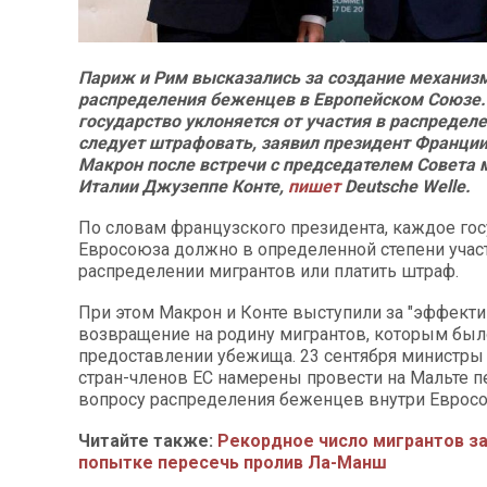
Париж и Рим высказались за создание механиз
распределения беженцев в Европейском Союзе.
государство уклоняется от участия в распределе
следует штрафовать, заявил президент Франци
Макрон после встречи с председателем Совета 
Италии Джузеппе Конте,
пишет
Deutsche Welle.
По словам французского президента, каждое го
Евросоюза должно в определенной степени учас
распределении мигрантов или платить штраф.
При этом Макрон и Конте выступили за "эффекти
возвращение на родину мигрантов, которым был
предоставлении убежища. 23 сентября министры
стран-членов ЕС намерены провести на Мальте 
вопросу распределения беженцев внутри Евросо
Читайте также:
Рекордное число мигрантов з
попытке пересечь пролив Ла-Манш