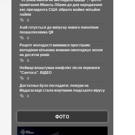
"65 років ніколи не виглядали краще", - фото-
привітання Мішель Обами до дня народження
екс-президента США зібрало майже мільйон
лайків
0
Audi готується до випуску нового покоління
позашляховика Q8
0
Рецепт молодості виявився простішим:
володіння кількома мовами омолоджує мозок
на десяток років
0
Неймар влаштував конфлікт після перемоги
"Сантоса". ВІДЕО
0
Достатньо було погладити: лемури на
Мадагаскарі стали жертвами людського вірусу
0
ФОТО