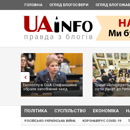
ГОЛОВНА
ОГЛЯД БЛОГОСФЕРИ
ОГЛЯД БЛОГОЖАБ
Експослу в США Стефанішиній
Трамп не передасть
обрали запобіжний захід
сотні ракет до Patri
...
ПОЛІТИКА
СУСПІЛЬСТВО
ЕКОНОМІКА
Н
РОСІЙСЬКО-УКРАЇНСЬКА ВІЙНА
КОРОНАВІРУС COVID-19