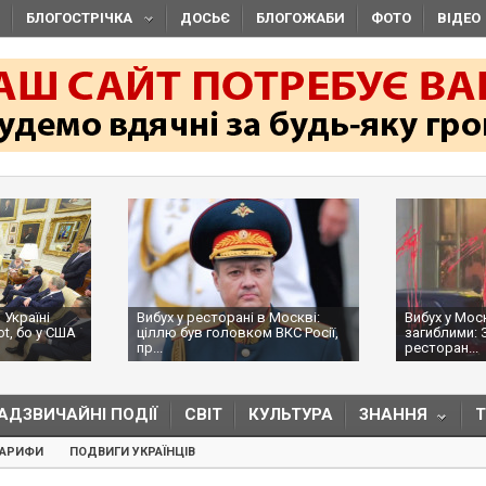
БЛОГОСТРІЧКА
ДОСЬЄ
БЛОГОЖАБИ
ФОТО
ВІДЕО
 Україні
Вибух у ресторані в Москві:
Вибух у Мос
ot, бо у США
ціллю був головком ВКС Росії,
загиблими: 
пр...
ресторан...
АДЗВИЧАЙНІ ПОДІЇ
СВІТ
КУЛЬТУРА
ЗНАННЯ
ТАРИФИ
ПОДВИГИ УКРАЇНЦІВ