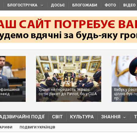
БЛОГОСТРІЧКА
ДОСЬЄ
БЛОГОЖАБИ
ФОТО
ВІДЕО
ефанішиній
Трамп не передасть Україні
Вибух у рес
захід
сотні ракет до Patriot, бо у США
ціллю був г
...
пр...
АДЗВИЧАЙНІ ПОДІЇ
СВІТ
КУЛЬТУРА
ЗНАННЯ
ТАРИФИ
ПОДВИГИ УКРАЇНЦІВ