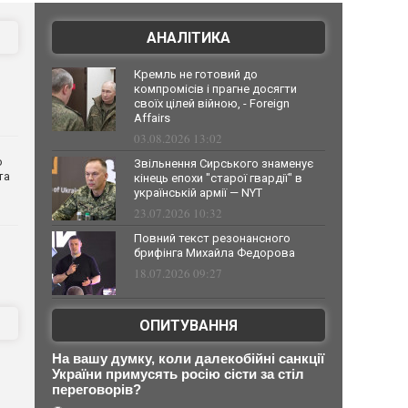
АНАЛІТИКА
Кремль не готовий до
компромісів і прагне досягти
своїх цілей війною, - Foreign
Affairs
03.08.2026 13:02
о
Звільнення Сирського знаменує
та
кінець епохи "старої гвардії" в
українській армії — NYT
23.07.2026 10:32
Повний текст резонансного
брифінга Михайла Федорова
18.07.2026 09:27
ОПИТУВАННЯ
На вашу думку, коли далекобійні санкції
України примусять росію сісти за стіл
переговорів?