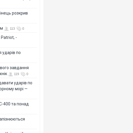
бінець розкрив
ом
113
0
atriot, -
я ударів по
ового завдання
хнік
119
0
давати ударів по
Чорному морі —
 С-400 та понад
 запізнюються