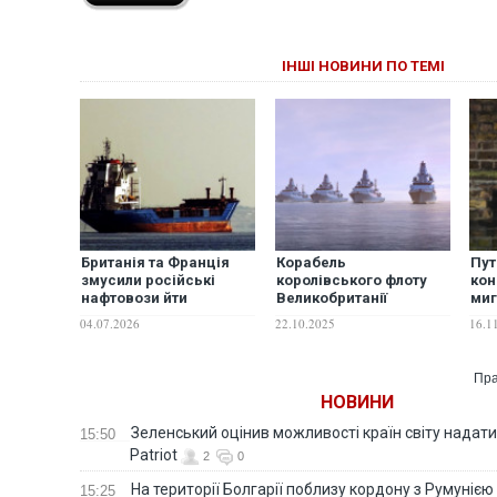
ІНШІ НОВИНИ ПО ТЕМІ
Британія та Франція
Корабель
Пут
змусили російські
королівського флоту
кон
нафтовози йти
Великобританії
ми
кружним шляхом в
"супроводив"
кри
04.07.2026
22.10.2025
16.1
обхід Ла-Маншу
російський есмінець у
ино
Ла-Манші
Вел
Пра
НОВИНИ
Зеленський оцінив можливості країн світу надати
15:50
Patriot
2
0
На території Болгарії поблизу кордону з Румунією
15:25