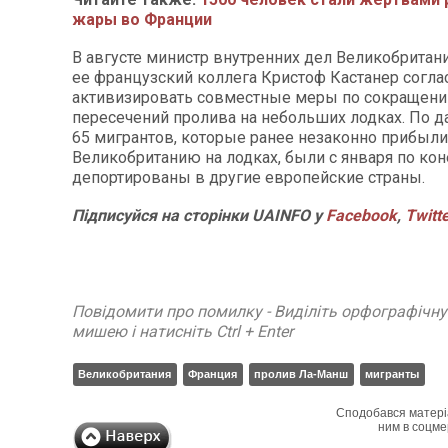
жары во Франции
В августе министр внутренних дел Великобритан
ее французский коллега Кристоф Кастанер согла
активизировать совместные меры по сокращени
пересечений пролива на небольших лодках. По 
65 мигрантов, которые ранее незаконно прибыли
Великобританию на лодках, были с января по кон
депортированы в другие европейские страны.
Підписуйся на сторінки UAINFO у
Facebook
,
Twitt
Повідомити про помилку - Виділіть орфографічн
мишею і натисніть Ctrl + Enter
Великобритания
Франция
пролив Ла-Манш
мигранты
Сподобався матері
ним в соцме