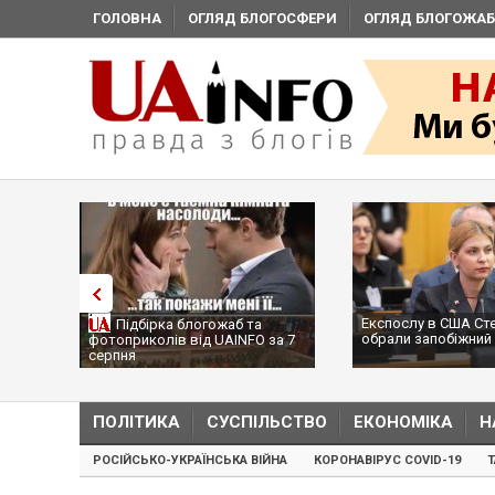
ГОЛОВНА
ОГЛЯД БЛОГОСФЕРИ
ОГЛЯД БЛОГОЖАБ
Експослу в США Ст
Підбірка блогожаб та
обрали запобіжний 
фотоприколів від UAINFO за 7
серпня
ПОЛІТИКА
СУСПІЛЬСТВО
ЕКОНОМІКА
Н
РОСІЙСЬКО-УКРАЇНСЬКА ВІЙНА
КОРОНАВІРУС COVID-19