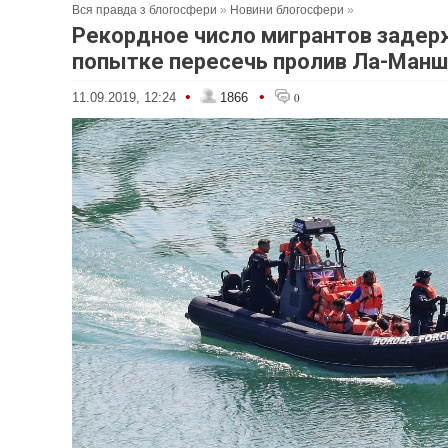
Вся правда з блогосфери
»
Новини блогосфери
»
Рекордное число мигрантов задер
попытке пересечь пролив Ла-Манш
•
•
11.09.2019, 12:24
1866
0