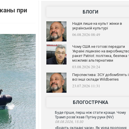
жаны при
БЛОГИ
Надія лише на культ жінки в
українській культурі
06.08.2026 08:49
Чому США не готові передати
Україні ліцензію на виробництв
ракет Patriot: політика, безпека 
можливі альтернативи
03.08.2026 20:24
Перспектива: ЗСУ добомблять і
всі інші склади Wildberries
23.07.2026 11:31
БЛОГОСТРІЧКА
Буде гірше, перш ніж стати краще. Чому
Трамп розв’язав Путіну руки (NV)
08.08.2026, 15:30
«Будуть складні часи». Як уряд пропонує