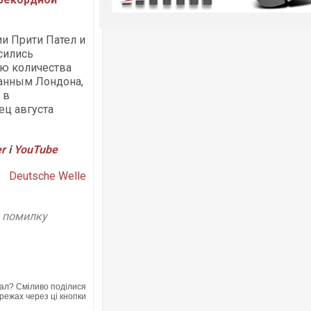
ии Прити Пател и
сились
ю количества
данным Лондона,
 в
ец августа
er
і
Y
ouTube
Deutsche Welle
у помилку
ал? Сміливо поділися
режах через ці кнопки