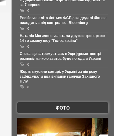
Підбірка блогожаб та фотоприколів від UAINFO
за 7 серпня
0
Російська еліта боїться ФСБ, яка дедалі більше
виходить з-під контролю, - Bloomberg
0
Наталія Могилевська стала другою тренеркою
14-го сезону шоу "Голос країни"
0
Спека ще затримується: в Укргідрометцентрі
розповіли, якою завтра буде погода в Україні
0
Жертв вкусили комарі: у Україні за пів року
зафіксували два випадки гарячки Західного
Нілу
0
ФОТО