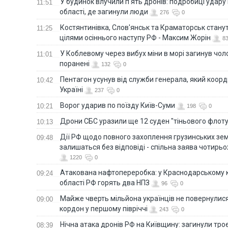
У будинок влучили п'ять дронів: подробиці удару 
11:51
області, де загинули люди
276
0
Костянтинівка, Слов'янськ та Краматорськ стану
11:25
цілями осіннього наступу РФ - Максим Жорін
8
У Коблевому через вибух міни в морі загинув чоло
11:01
поранені
132
0
Пентагон усунув від служби генерала, який коор
10:42
Україні
237
0
Ворог ударив по поїзду Київ-Суми
10:21
198
0
Дрони СБС уразили ще 12 суден "тіньового флот
10:13
Дії РФ щодо повного захоплення грузинських зе
09:48
залишаться без відповіді - спільна заява чотирьо
1220
0
Атакована нафтопереробка: у Краснодарському к
09:24
області РФ горять два НПЗ
96
0
Майже чверть мільйона українців не повернулися 
09:00
кордон у першому півріччі
243
0
Нічна атака дронів РФ на Київщину: загинули троє
08:39