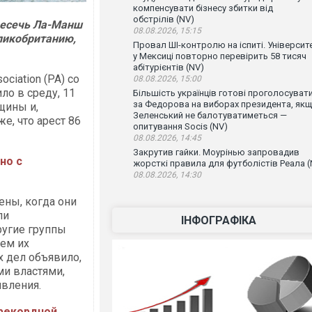
компенсувати бізнесу збитки від
обстрілів (NV)
ресечь Ла-Манш
08.08.2026, 15:15
еликобританию,
Провал ШІ-контролю на іспиті. Університ
у Мексиці повторно перевірить 58 тисяч
абітурієнтів (NV)
ciation (PA) со
08.08.2026, 15:00
ло в среду, 11
Більшість українців готові проголосуват
за Федорова на виборах президента, як
щины и,
Зеленський не балотуватиметься —
е, что арест 86
опитування Socis (NV)
08.08.2026, 14:45
Закрутив гайки. Моурінью запровадив
но с
жорсткі правила для футболістів Реала (
08.08.2026, 14:30
ены, когда они
ли
ІНФОГРАФІКА
ругие группы
чем их
х дел объявило,
ми властями,
явления.
 рекордной