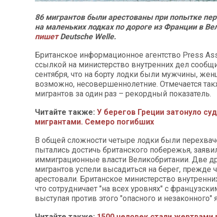
86 мигрантов были арестованы при попытке пе
на маленьких лодках по дороге из Франции в В
пишет
Deutsche Welle.
Британское информационное агентство Press Asso
ссылкой на министерство внутренних дел сообщи
сентября, что на борту лодки были мужчины, жен
возможно, несовершеннолетние. Отмечается такж
мигрантов за один раз – рекордный показатель.
Читайте также:
У берегов Греции затонуло суд
мигрантами. Семеро погибших
В общей сложности четыре лодки были перехвач
пытались достичь британского побережья, заяви
иммиграционные власти Великобритании. Две д
мигрантов успели высадиться на берег, прежде 
арестовали. Британское министерство внутренни
что сотрудничает "на всех уровнях" с французски
выступая против этого "опасного и незаконного" 
Читайте также:
1500 человек стали жертвами