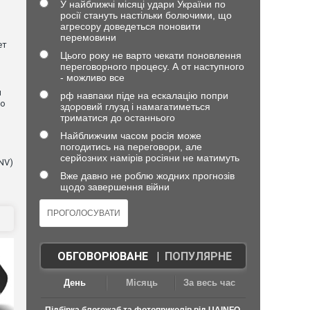
У найближчі місяці удари України по
росії стануть настільки болючими, що
агресору доведеться поновити
перемовини
ет
Цього року не варто чекати поновлення
переговорного процесу. А от наступного
- можливо все
и
рф навпаки піде на ескалацію попри
що
здоровий глузд і намагатиметься
триматися до останнього
Найближчим часом росія може
погодитись на переговори, але
серйозних намірів росіяни не матимуть
NV)
Вже давно не роблю жодних прогнозів
щодо завершення війни
ОБГОВОРЮВАНЕ
|
ПОПУЛЯРНЕ
День
Місяць
За весь час