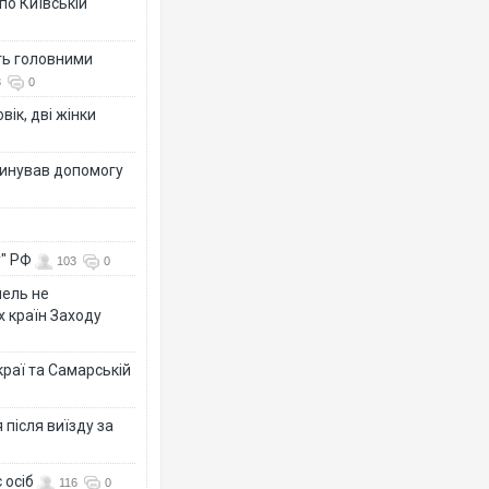
по Київській
ть головними
3
0
вік, дві жінки
динував допомогу
у" РФ
103
0
мель не
х країн Заходу
раї та Самарській
після виїзду за
 осіб
116
0