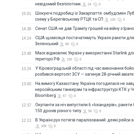
невідомий безпілотник
24
0
Шокуючі подробиці із Закарпаття: омбудсмен Лу
15:01
схему у Берегівському РТЦК та СП
120
0
Сенат США не дав Трампу грошей на війну з Іран
14:38
США щомісяця постачатимуть Україні ракети для P
14:14
Зеленський
99
0
Маск відмовляє Україні у використанні Starlink дл
13:48
території РФ
100
0
У Кіровоградській області під час виконання бой
13:24
розбився вертоліт ЗСУ — загинув 28-річний авіате
На вимогу Казахстану Україна погодилася не зав
13:00
неросійським танкерам та інфраструктурі КТК у 
Bloomberg
67
0
Окупанти за ніч випустили 6 «Іскандерів», ракети
12:37
150 дронів різного типу
56
0
В Україні рух потягів паралізований: деякі рейси
12:13
339
0