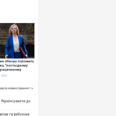
Ворог завдав комбінованого у
двоє поранених. Ще десятеро
після атаки БПЛА по ринку на 
ин обязан положить
ец "постыдному
грационному
зису" – министр
1.2021
странных дел
икобритании
вила коментування ! »
Вже вивели на тести: Ferrari 
позашляховика Purosangue. В
 Україні ракети до
 впав та вибухнув