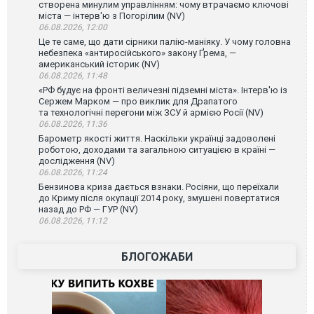
створена минулим управлінням: чому втрачаємо ключові
міста — інтерв'ю з Погорілим (NV)
06.08.2026, 12:00
Це те саме, що дати сірники палію-маніяку. У чому головна
небезпека «антиросійського» закону Ґрема, —
американський історик (NV)
06.08.2026, 11:48
«РФ будує на фронті величезні підземні міста». Інтерв'ю із
Сержем Марком — про виклик для Драпатого
та технологічні перегони між ЗСУ й армією Росії (NV)
06.08.2026, 11:36
Барометр якості життя. Наскільки українці задоволені
роботою, доходами та загальною ситуацією в країні —
дослідження (NV)
06.08.2026, 11:24
Бензинова криза дається взнаки. Росіяни, що переїхали
до Криму після окупації 2014 року, змушені повертатися
назад до РФ — ГУР (NV)
06.08.2026, 11:12
БЛОГОЖАБИ