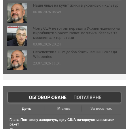
Надія лише на культ жінки в українській культурі
06.08.2026 08:49
Чому США не готові передати Україні ліцензію на
виробництво ракет Patriot: політика, безпека та
можливі альтернативи
03.08.2026 20:24
Перспектива: ЗСУ добомблять і всі інші склади
Wildberries
23.07.2026 11:31
ОБГОВОРЮВАНЕ
|
ПОПУЛЯРНЕ
День
Місяць
За весь час
Глава Пентагону заперечує, що у США вичерпуються запаси
ракет