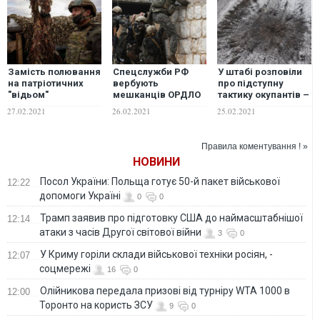
Замість полювання
Спецслужби РФ
У штабі розповіли
на патріотичних
вербують
про підступну
"відьом"
мешканців ОРДЛО
тактику окупантів –
Зеленському слід
воювати в Лівії та
хибні запити "тиші"
27.02.2021
26.02.2021
25.02.2021
зосередитися на
Сирії – розвідка
перед і під час
справжній
обстрілів
небезпеці –
Правила коментування ! »
Волошина
НОВИНИ
Посол України: Польща готує 50-й пакет військової
12:22
допомоги Україні
0
0
Трамп заявив про підготовку США до наймасштабнішої
12:14
атаки з часів Другої світової війни
3
0
У Криму горіли склади військової техніки росіян, -
12:07
соцмережі
16
0
Олійникова передала призові від турніру WTA 1000 в
12:00
Торонто на користь ЗСУ
9
0