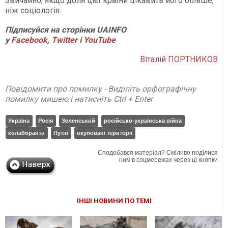
Звичайно, якщо доля цієї країни цікавить його більше,
ніж соціологія.
Підписуйся на сторінки UAINFO
у
Facebook
,
Twitter
і
Y
ouTube
Віталій ПОРТНИКОВ
Повідомити про помилку - Виділіть орфографічну
помилку мишею і натисніть Ctrl + Enter
Україна
Росія
Зеленський
російсько-українська війна
колаборанти
Путін
окуповані території
Сподобався матеріал? Сміливо поділися
ним в соцмережах через ці кнопки
ІНШІ НОВИНИ ПО ТЕМІ