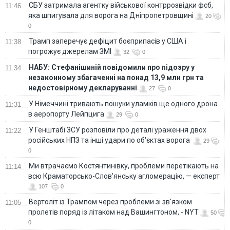
СБУ затримала агентку військової контррозвідки фсб,
11:46
яка шпигувала для ворога на Дніпропетровщині
20
0
Трамп заперечує дефіцит боєприпасів у США і
11:38
погрожує джерелам ЗМІ
32
0
НАБУ: Стефанішиній повідомили про підозру у
11:34
незаконному збагаченні на понад 13,9 млн грн та
недостовірному декларуванні
27
0
У Німеччині тривають пошуки уламків ще одного дрона
11:31
в аеропорту Лейпцига
29
0
У Генштабі ЗСУ розповіли про деталі ураження двох
11:22
російських НПЗ та інші удари по об'єктах ворога
29
0
Ми втрачаємо Костянтинівку, проблеми перетікають на
11:14
всю Краматорсько-Слов'янську агломерацію, — експерт
107
0
Вертоліт із Трампом через проблеми зі зв'язком
11:05
пролетів поряд із літаком над Вашингтоном, - NYT
50
0