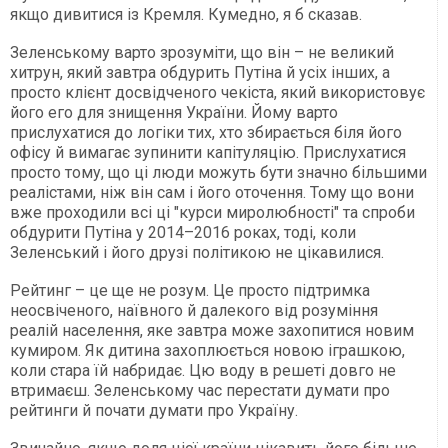
якщо дивитися із Кремля. Кумедно, я б сказав.
Зеленському варто зрозуміти, що він – не великий
хитрун, який завтра обдурить Путіна й усіх інших, а
просто клієнт досвідченого чекіста, який використовує
його его для знищення України. Йому варто
прислухатися до логіки тих, хто збирається біля його
офісу й вимагає зупинити капітуляцію. Прислухатися
просто тому, що ці люди можуть бути значно більшими
реалістами, ніж він сам і його оточення. Тому що вони
вже проходили всі ці "курси миролюбності" та спроби
обдурити Путіна у 2014–2016 роках, тоді, коли
Зеленський і його друзі політикою не цікавилися.
Рейтинг – це ще не розум. Це просто підтримка
неосвіченого, наївного й далекого від розуміння
реалій населення, яке завтра може захопитися новим
кумиром. Як дитина захоплюється новою іграшкою,
коли стара їй набридає. Цю воду в решеті довго не
втримаєш. Зеленському час перестати думати про
рейтинги й почати думати про Україну.