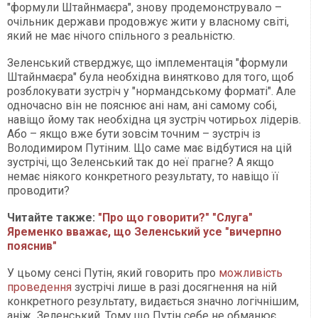
"формули Штайнмаєра", знову продемонструвало –
очільник держави продовжує жити у власному світі,
який не має нічого спільного з реальністю.
Зеленський стверджує, що імплементація "формули
Штайнмаєра" була необхідна винятково для того, щоб
розблокувати зустріч у "нормандському форматі". Але
одночасно він не пояснює ані нам, ані самому собі,
навіщо йому так необхідна ця зустріч чотирьох лідерів.
Або – якщо вже бути зовсім точним – зустріч із
Володимиром Путіним. Що саме має відбутися на цій
зустрічі, що Зеленський так до неї прагне? А якщо
немає ніякого конкретного результату, то навіщо її
проводити?
Читайте также:
"Про що говорити?" "Слуга"
Яременко вважає, що Зеленський усе "вичерпно
пояснив"
У цьому сенсі Путін, який говорить про
можливість
проведення
зустрічі лише в разі досягнення на ній
конкретного результату, видається значно логічнішим,
аніж Зеленський. Тому що Путін себе не обманює.