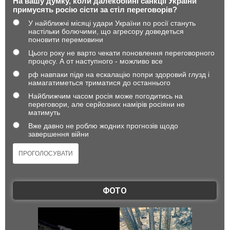
На вашу думку, коли далекобійні санкції України
примусять росію сісти за стіл переговорів?
У найближчі місяці удари України по росії стануть
настільки болючими, що агресору доведеться
поновити перемовини
Цього року не варто чекати поновлення переговорного
процесу. А от наступного - можливо все
рф навпаки піде на ескалацію попри здоровий глузд і
намагатиметься триматися до останнього
Найближчим часом росія може погодитись на
переговори, але серйозних намірів росіяни не
матимуть
Вже давно не роблю жодних прогнозів щодо
завершення війни
ФОТО