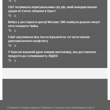
0
СБУ затримала коригувальника гру рф, який наводив ворожі
удари по Силах оборони в Одесі
0
Вибух у ресторані в центрі Москви: ЗМІ знайшли докази смерті
зятя генерала Чайка
0
США анулювали візу посла Бразилії на тлі загострення
дипломатичного конфлікту
0
У Херсоні ворожий дрон знищив вантажівку, яка доставляла
продукти до супермаркету. ВІДЕО
0
Головна
•
Головні новини
•
Політика
•
Суспільство
•
Економіка
беспроводной
•
Світ
•