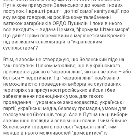
Путін хоче примусити Зеленського до нових і нових
поступок. І врешті-решт – до тієї самої капітуляції, про
яку вчора говорив на російському телебаченні
ватажок загарбників ОРДО Пушилін. І поки в нього
все виходить – видача Цемаха, "формула Штайнмаєра".
Що далі? Прямі перемовини з маріонетками Кремля
під виглядом консультацій із "українським
суспільством"?
Втім, я зовсім не стверджую, що Зеленський піде на
такі поступки. Цілком можливо, що в українського
президента дійсно є "червоні лінії", які він не хоче – або
боїться – перетинати. І ці "червоні лінії" пов'язані з
неможливістю проведення виборів на окупованих
територіях за присутності російських військ і без
забезпечення повноцінних умов для такого
проведення – українське законодавство, українські
партії, українські медіа, безпеку громадян, умови для
голосування біженців тощо. Але в Путіна на ці вибори
зовсім інші погляди й зовсім інші плани. І чим більше
Зеленський говорить про свої "червоні лінії", тим
менше в нього можливостей "домовитися" із