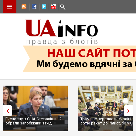
Експослу в США Стефанішиній
Трамп не передасть Україні
обрали запобіжний захід
сотні ракет до Patriot, бо у СШ
...