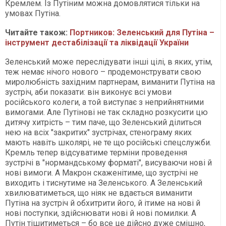
Кремлем. Із Путіним можна домовлятися тільки на
умовах Путіна.
Читайте також:
Портников: Зеленський для Путіна –
інструмент дестабілізації та ліквідації України
Зеленський може переслідувати інші цілі, в яких, утім,
теж немає нічого нового – продемонструвати свою
миролюбність західним партнерам, виманити Путіна на
зустріч, аби показати: він виконує всі умови
російського колеги, а той виступає з неприйнятними
вимогами. Але Путінові не так складно розкусити цю
дитячу хитрість – тим паче, що Зеленський ділиться
нею на всіх "закритих" зустрічах, стенограму яких
мають навіть школярі, не те що російські спецслужби.
Кремль тепер відсуватиме терміни проведення
зустрічі в "нормандському форматі", висуваючи нові й
нові вимоги. А Макрон скаженітиме, що зустрічі не
виходить і тиснутиме на Зеленського. А Зеленський
хвилюватиметься, що ніяк не вдається виманити
Путіна на зустріч й обхитрити його, й ітиме на нові й
нові поступки, здійснювати нові й нові помилки. А
Путін тішитиметься – бо все це дійсно дуже смішно,