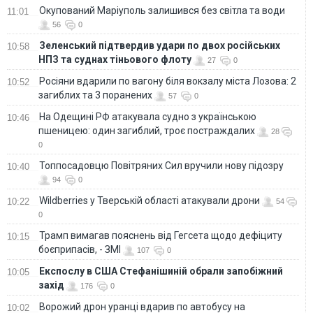
Окупований Маріуполь залишився без світла та води
11:01
56
0
Зеленський підтвердив удари по двох російських
10:58
НПЗ та суднах тіньового флоту
27
0
Росіяни вдарили по вагону біля вокзалу міста Лозова: 2
10:52
загиблих та 3 поранених
57
0
На Одещині РФ атакувала судно з українською
10:46
пшеницею: один загиблий, троє постраждалих
28
0
Топпосадовцю Повітряних Сил вручили нову підозру
10:40
94
0
Wildberries у Тверській області атакували дрони
10:22
54
0
Трамп вимагав пояснень від Гегсета щодо дефіциту
10:15
боєприпасів, - ЗМІ
107
0
Експослу в США Стефанішиній обрали запобіжний
10:05
захід
176
0
Ворожий дрон уранці вдарив по автобусу на
10:02