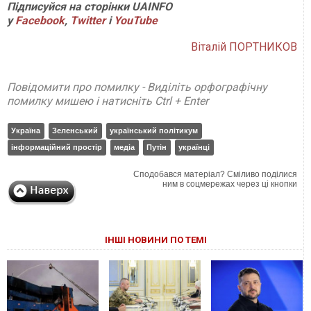
Підписуйся на сторінки UAINFO
у
Facebook
,
Twitter
і
Y
ouTube
Віталій ПОРТНИКОВ
Повідомити про помилку - Виділіть орфографічну
помилку мишею і натисніть Ctrl + Enter
Україна
Зеленський
український політикум
інформаційний простір
медіа
Путін
українці
Сподобався матеріал? Сміливо поділися
ним в соцмережах через ці кнопки
ІНШІ НОВИНИ ПО ТЕМІ