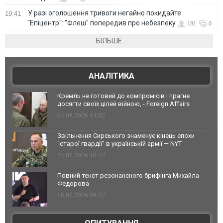
У разі оголошення тривоги негайно покидайте
19:41
"Епіцентр": "Флеш" попередив про небезпеку
181
0
БІЛЬШЕ
АНАЛІТИКА
Кремль не готовий до компромісів і прагне
досягти своїх цілей війною, - Foreign Affairs
03.08.2026 13:02
Звільнення Сирського знаменує кінець епохи
"старої гвардії" в українській армії — NYT
23.07.2026 10:32
Повний текст резонансного брифінга Михайла
Федорова
18.07.2026 09:27