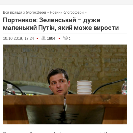
Вся правда з блогосфери
»
Новини блогосфери
»
Портников: Зеленський – дуже
маленький Путін, який може вирости
•
•
10.10.2019, 17:24
1904
2