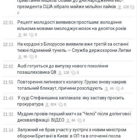
привітання Мішель Обами до дня народження екс-
президента США зібрало майже мільйон лайків
128
0
Рецепт молодості виявився простішим: володіння
22:31
кількома мовами омолоджує мозок на десяток років
91
0
На кордоні з Білоруссю виявили вже третій за останні
22:13
тижні підземний тунель — Служба держохорони Литви
95
0
Audi готується до випуску нового покоління
22:02
позашляховика Q8
128
0
Повторення липневого колапсу: Грузію знову накрив
21:55
тотальний блекаут, причини розслідують
65
0
У суді Стефанішина заплакала: яку заставу просить
21:43
прокуратура
824
0
Мудрик провів перший матч за "Челсі" після допінгової
21:32
дискваліфікації. ВІДЕО
84
0
Залужний не брав участі у зустрічі з новим міністром
21:14
оборони Британії в Києві: в ОП та в оточенні посла