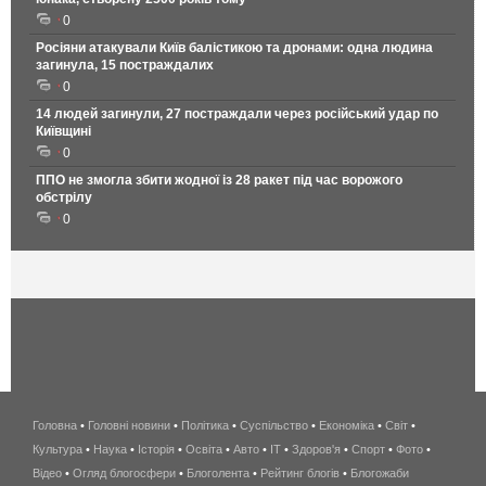
0
Росіяни атакували Київ балістикою та дронами: одна людина
загинула, 15 постраждалих
0
14 людей загинули, 27 постраждали через російський удар по
Київщині
0
ППО не змогла збити жодної із 28 ракет під час ворожого
обстрілу
0
Головна
•
Головні новини
•
Політика
•
Суспільство
•
Економіка
беспроводной
•
Світ
•
Культура
•
Наука
•
Історія
•
Освіта
•
Авто
•
IT
•
Здоров'я
интернет
•
Спорт
•
Фото
•
Відео
•
Огляд блогосфери
•
Блоголента
•
Рейтинг блогів
киев
•
Блогожаби