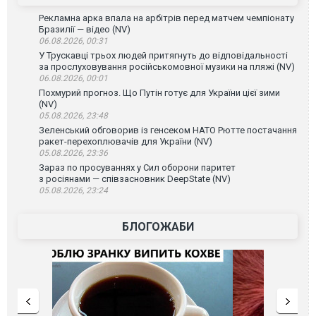
Рекламна арка впала на арбітрів перед матчем чемпіонату
Бразилії — відео (NV)
06.08.2026, 00:31
У Трускавці трьох людей притягнуть до відповідальності
за прослуховування російськомовної музики на пляжі (NV)
06.08.2026, 00:01
Похмурий прогноз. Що Путін готує для України цієї зими
(NV)
05.08.2026, 23:48
Зеленський обговорив із генсеком НАТО Рютте постачання
ракет-перехоплювачів для України (NV)
05.08.2026, 23:36
Зараз по просуваннях у Сил оборони паритет
з росіянами — співзасновник DeepState (NV)
05.08.2026, 23:24
БЛОГОЖАБИ