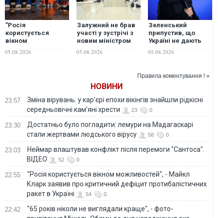
"Росія
Залужний не брав
Зеленський
користується
участі у зустрічі з
припустив, що
вікном
новим міністром
Україні не дають
можливостей", -
оборони Британії в
ППО, щоб була
05.08.2026
05.08.2026
05.08.2026
Майкл Кларк
Києві: в ОП та в
"зговірливою"
заявив про
оточенні посла
критичний дефіцит
дають різні
Правила коментування ! »
протибалістичних
пояснення
НОВИНИ
ракет в Україні
Зміна вірувань: у кар'єрі епохи вікінгів знайшли рідкісні
23:57
середньовічні кам’яні хрести
23
0
Достатньо було погладити: лемури на Мадагаскарі
23:30
стали жертвами людського вірусу
58
0
Неймар влаштував конфлікт після перемоги "Сантоса".
23:03
ВІДЕО
52
0
"Росія користується вікном можливостей", - Майкл
22:55
Кларк заявив про критичний дефіцит протибалістичних
ракет в Україні
54
0
"65 років ніколи не виглядали краще", - фото-
22:42