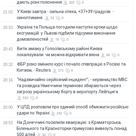
дають різні пояснення
203
0
У Києві завтра - сильна спека, +37+39 градусів. -
21:02
синоптикиня
53
0
Україна та Польща погодили наступні кроки щодо
20:53
ексгумацій: у Львові підбили підсумки виконання
домовленостей
79
0
Витік аміаку у Голосіївському районі Києва
20:42
локалізували: чи можна відкривати вікна
68
0
ФБР різко змінило курс і почало співпрацю з Росією та
20:32
Китаєм, - Reuters
373
0
"Надзвичайно серйозний інцидент", - керівництво МВС
20:16
та розвідка Німеччини терміново збираються через
загрозу українському борту в аеропорту Лейпцига
510
0
У ЦПД розповіли про єдиний спосіб обмежити російські
20:00
удари по Україні
242
0
На Донеччині посилили евакуацію: з Краматорська,
19:53
Біленького та Красноторки примусово вивезуть понад
500 дітей
32
0