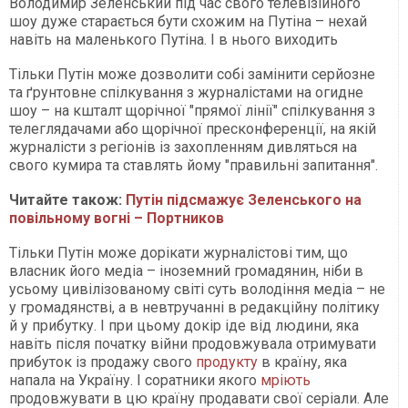
Володимир Зеленський під час свого телевізійного
шоу дуже старається бути схожим на Путіна – нехай
навіть на маленького Путіна. І в нього виходить
Тільки Путін може дозволити собі замінити серйозне
та ґрунтовне спілкування з журналістами на огидне
шоу – на кшталт щорічної "прямої лінії" спілкування з
телеглядачами або щорічної пресконференції, на якій
журналісти з регіонів із захопленням дивляться на
свого кумира та ставлять йому "правильні запитання".
Читайте також:
Путін підсмажує Зеленського на
повільному вогні – Портников
Тільки Путін може дорікати журналістові тим, що
власник його медіа – іноземний громадянин, ніби в
усьому цивілізованому світі суть володіння медіа – не
у громадянстві, а в невтручанні в редакційну політику
й у прибутку. І при цьому докір іде від людини, яка
навіть після початку війни продовжувала отримувати
прибуток із продажу свого
продукту
в країну, яка
напала на Україну. І соратники якого
мріють
продовжувати в цю країну продавати свої серіали. Але