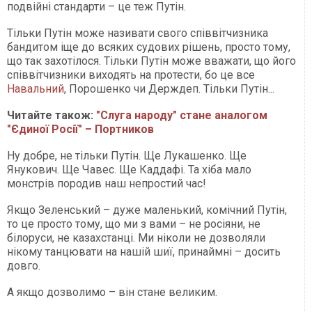
подвійні стандарти – це теж Путін.
Тільки Путін може називати свого співвітчизника
бандитом іще до всяких судових рішень, просто тому,
що так захотілося. Тільки Путін може вважати, що його
співвітчизники виходять на протести, бо це все
Навальний
, Порошенко чи Держдеп. Тільки Путін...
Читайте також:
"Слуга народу" стане аналогом
"Єдиної Росії" – Портников
Ну добре, не тільки Путін. Ще Лукашенко. Ще
Янукович. Ще Чавес. Ще Каддафі. Та хіба мало
монстрів породив наш непростий час!
Якщо Зеленський – дуже маленький, комічний Путін,
то це просто тому, що ми з вами – не росіяни, не
білоруси, не казахстанці. Ми ніколи не дозволяли
нікому танцювати на нашій шиї, принаймні – досить
довго.
А якщо дозволимо – він стане великим.