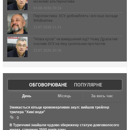
можливі альтернативи
03.08.2026 20:24
Перспектива: ЗСУ добомблять і всі інші склади
Wildberries
23.07.2026 11:31
“Нова кров” чи вимушений хід? Чому Драпатий
очолив ЗСУ на піку суспільних протестів
22.07.2026 20:36
ОБГОВОРЮВАНЕ
|
ПОПУЛЯРНЕ
День
Місяць
За весь час
Змикається кільце кровожерливих акул: вийшов трейлер
трилера "Хижі води"
0
В Туреччині знайшли чудово збережену статую довговолосого
юнака, створену 2500 років тому