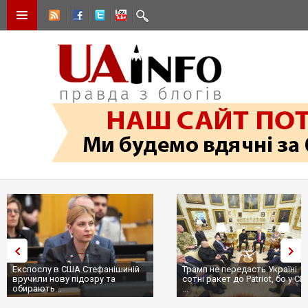
Експослу в США Стефанішиній
Трамп не передасть Україні
вручили нову підозру та
сотні ракет до Patriot, бо у С
обирають...
...