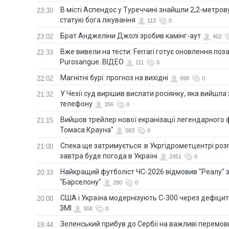
В місті Аспендос у Туреччині знайшли 2,2-метро
23:30
статую бога лікування
113
0
Брат Анджеліни Джолі зробив камінг-аут
23:02
402
Вже вивели на тести: Ferrari готує оновлення по
22:33
Purosangue. ВІДЕО
111
0
Магнітні бурі: прогноз на вихідні
22:02
998
0
У Чехії суд вирішив вислати росіянку, яка вийшла
21:32
телефону
356
0
Вийшов трейлер нової екранізації легендарного
21:15
Томаса Крауна"
583
0
Спека ще затримується: в Укргідрометцентрі роз
21:00
завтра буде погода в Україні
2451
0
Найкращий футболіст ЧС-2026 відмовив "Реалу" 
20:33
"Барселону"
280
0
США і Україна модернізують С-300 через дефіцит р
20:00
ЗМІ
308
0
Зеленський прибув до Сербії на важливі перемо
19:44