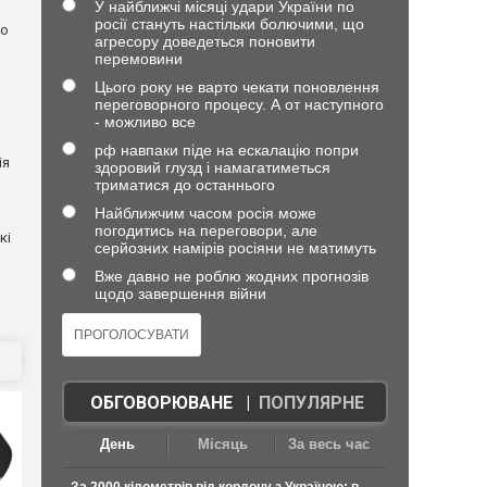
У найближчі місяці удари України по
росії стануть настільки болючими, що
но
агресору доведеться поновити
перемовини
Цього року не варто чекати поновлення
переговорного процесу. А от наступного
- можливо все
рф навпаки піде на ескалацію попри
ія
здоровий глузд і намагатиметься
триматися до останнього
Найближчим часом росія може
погодитись на переговори, але
кі
серйозних намірів росіяни не матимуть
Вже давно не роблю жодних прогнозів
щодо завершення війни
ОБГОВОРЮВАНЕ
|
ПОПУЛЯРНЕ
День
Місяць
За весь час