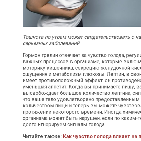
Тошнота по утрам может свидетельствовать о н
серьезных заболеваний
Гормон грелин отвечает за чувство голода, регу
важных процессов в организме, которые включа
моторику кишечника, секрецию желудочной кис
ощущения и метаболизм глюкозы. Лептин, в сво
имеет противоположный эффект: он противодейс
уменьшая аппетит. Когда вы принимаете пищу, 
высвобождает большое количество лептина, сигн
что ваше тело удовлетворено предоставленным
количеством пищи и теперь вы можете чувствова
протяжении некоторого времени. Иногда химиче
организма может быть нарушен, если по каким-
долго игнорируем сигналы голода.
Читайте также:
Как чувство голода влияет на