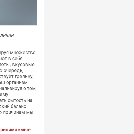
аличии
Ворог завдав комбінованого удару по
двоє поранених. Ще десятеро постра
після атаки БПЛА по ринку на Сумщині
лируя множество
ют в себя
лоты, вкусовые
ю очередь,
твует грелину,
ваш организм
ализируя о том,
 ему
ть сытость на
ский баланс
то причинам мы
Вже вивели на тести: Ferrari готує оно
позашляховика Purosangue. ВІДЕО
 принимаемые