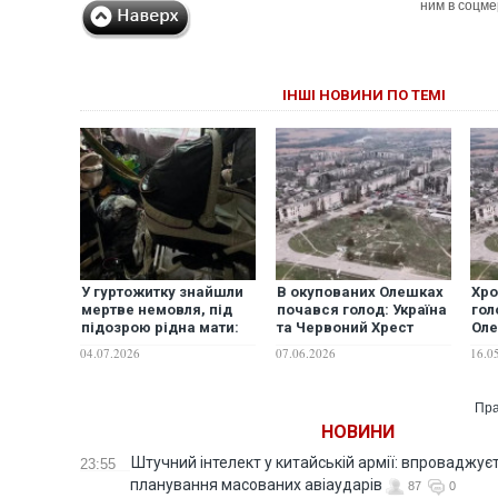
ним в соцме
ІНШІ НОВИНИ ПО ТЕМІ
У гуртожитку знайшли
В окупованих Олешках
Хро
мертве немовля, під
почався голод: Україна
гол
підозрою рідна мати:
та Червоний Хрест
Оле
деталі трагедії
намагаються
бли
04.07.2026
07.06.2026
16.0
домогтися від РФ
жер
коридору для евакуації
пон
Пра
НОВИНИ
Штучний інтелект у китайській армії: впроваджує
23:55
планування масованих авіаударів
87
0