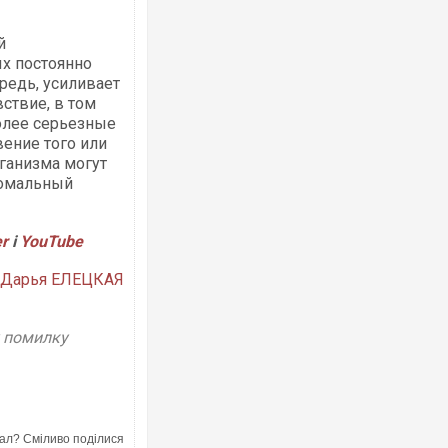
й
ых постоянно
редь, усиливает
ствие, в том
олее серьезные
ение того или
рганизма могут
номальный
er
і
Y
ouTube
Дарья ЕЛЕЦКАЯ
у помилку
ал? Сміливо поділися