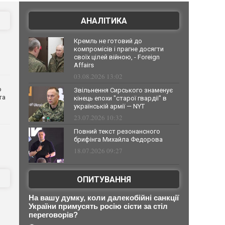
АНАЛІТИКА
Кремль не готовий до
компромісів і прагне досягти
своїх цілей війною, - Foreign
Affairs
03.08.2026 13:02
о
Звільнення Сирського знаменує
та
кінець епохи "старої гвардії" в
українській армії — NYT
23.07.2026 10:32
Повний текст резонансного
брифінга Михайла Федорова
18.07.2026 09:27
ОПИТУВАННЯ
На вашу думку, коли далекобійні санкції
України примусять росію сісти за стіл
переговорів?