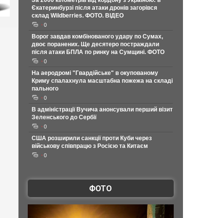
За 2000 кілометрів від кордону з Україною: в
Єкатеринбурзі після атаки дронів загорівся
склад Wildberries. ФОТО. ВІДЕО
0
Ворог завдав комбінованого удару по Сумах,
двоє поранених. Ще десятеро постраждали
після атаки БПЛА по ринку на Сумщині. ФОТО
0
На аеродромі "Гвардійське" в окупованому
Криму спалахнула масштабна пожежа на складі
пального
0
В адміністрації Вучича анонсували перший візит
Зеленського до Сербії
0
США розширили санкції проти Куби через
військову співпрацю з Росією та Китаєм
0
ФОТО