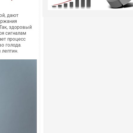
ой, дают
ержания
Так, здоровый
ря сигналам
ает процесс
о голода.
 лептин.