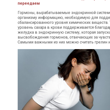
переедаем
Гормоны, вырабатываемые эндокринной систем
организму информацию, необходимую для подд
сбалансированного уровня химических веществ. 
уровень сахара в крови поддерживается благода
желудка в эндокринную систему, которая запуск
высвобождения гормонов, отвечающих за чувств
Самыми важными из них можно считать грелин и