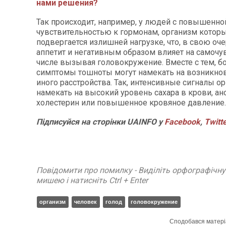
нами решения?
Так происходит, например, у людей с повышенно
чувствительностью к гормонам, организм котор
подвергается излишней нагрузке, что, в свою оче
аппетит и негативным образом влияет на самочув
числе вызывая головокружение. Вместе с тем, б
симптомы тошноты могут намекать на возникнов
иного расстройства. Так, интенсивные сигналы о
намекать на высокий уровень сахара в крови, а
холестерин или повышенное кровяное давление.
Підписуйся на сторінки UAINFO у
Facebook
,
Twitt
Повідомити про помилку - Виділіть орфографічн
мишею і натисніть Ctrl + Enter
организм
человек
голод
головокружение
Сподобався матері