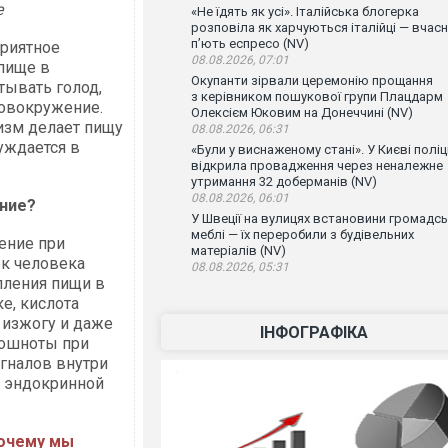
е
«Не їдять як усі». Італійська блогерка
розповіла як харчуються італійці — вчас
п’ють еспресо (NV)
приятное
08.08.2026, 07:01
 пище в
Окупанти зірвали церемонію прощання
тывать голод,
з керівником пошукової групи Плацдарм
ловокружение.
Олексієм Юковим на Донеччині (NV)
изм делает пищу
08.08.2026, 06:31
уждается в
«Були у виснаженому стані». У Києві поліц
відкрила провадження через неналежне
утримання 32 доберманів (NV)
08.08.2026, 06:01
ение?
У Швеції на вулицях встановини громадсь
меблі — їх переробили з будівельних
ение при
матеріалів (NV)
ок человека
08.08.2026, 05:31
пления пищи в
е, кислота
 изжогу и даже
ІНФОГРАФІКА
тошноты при
гналов внутри
я эндокринной
почему мы