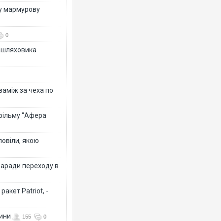
ву мармурову
0
зашляховика
 заміж за чеха по
 фільму "Афера
повіли, якою
заради переходу в
акет Patriot, -
вини
155
0