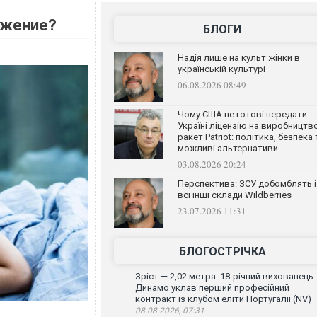
ужение?
БЛОГИ
Надія лише на культ жінки в
українській культурі
06.08.2026 08:49
Чому США не готові передати
Україні ліцензію на виробництв
ракет Patriot: політика, безпека 
можливі альтернативи
03.08.2026 20:24
Перспектива: ЗСУ добомблять і
всі інші склади Wildberries
23.07.2026 11:31
БЛОГОСТРІЧКА
Зріст — 2,02 метра: 18-річний вихованець
Динамо уклав перший професійний
контракт із клубом еліти Португалії (NV)
08.08.2026, 07:31