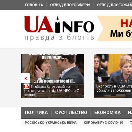
ГОЛОВНА
ОГЛЯД БЛОГОСФЕРИ
ОГЛЯД БЛОГОЖАБ
Експослу в США Ст
Підбірка блогожаб та
обрали запобіжний 
фотоприколів від UAINFO за 7
серпня
ПОЛІТИКА
СУСПІЛЬСТВО
ЕКОНОМІКА
Н
РОСІЙСЬКО-УКРАЇНСЬКА ВІЙНА
КОРОНАВІРУС COVID-19