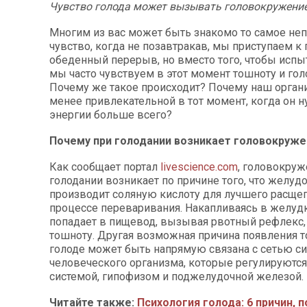
Чувство голода может вызывать головокружени
Многим из вас может быть знакомо то самое не
чувство, когда не позавтракав, мы приступаем к
обеденный перерыв, но вместо того, чтобы испы
мы часто чувствуем в этот момент тошноту и го
Почему же такое происходит? Почему наш орган
менее привлекательной в тот момент, когда он н
энергии больше всего?
Почему при голодании возникает головокруж
Как сообщает портал
livescience.com
, головокруж
голодании возникает по причине того, что желуд
производит соляную кислоту для лучшего расще
процессе переваривания. Накапливаясь в желудк
попадает в пищевод, вызывая рвотный рефлекс,
тошноту. Другая возможная причина появления 
голоде может быть напрямую связана с сетью си
человеческого организма, которые регулируютс
системой, гипофизом и поджелудочной железой.
Читайте также:
Психология голода: 6 причин, 