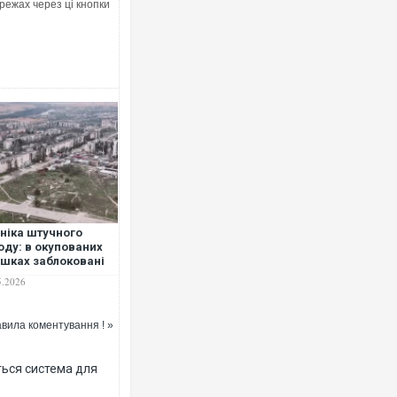
режах через ці кнопки
ніка штучного
оду: в окупованих
шках заблоковані
зько 2000 жителів,
5.2026
твами вже стали
ад 300 людей
вила коментування ! »
ться система для