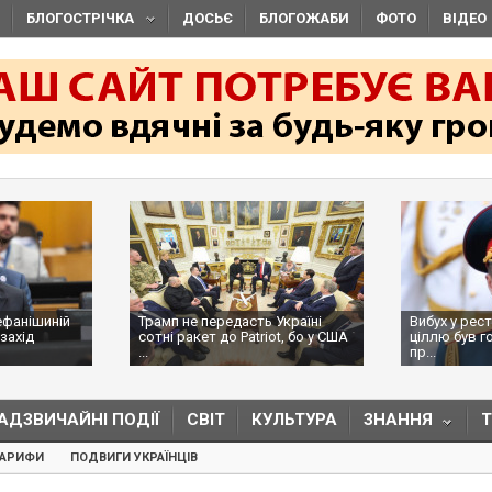
БЛОГОСТРІЧКА
ДОСЬЄ
БЛОГОЖАБИ
ФОТО
ВІДЕО
ефанішиній
Трамп не передасть Україні
Вибух у рес
захід
сотні ракет до Patriot, бо у США
ціллю був г
...
пр...
АДЗВИЧАЙНІ ПОДІЇ
СВІТ
КУЛЬТУРА
ЗНАННЯ
ТАРИФИ
ПОДВИГИ УКРАЇНЦІВ