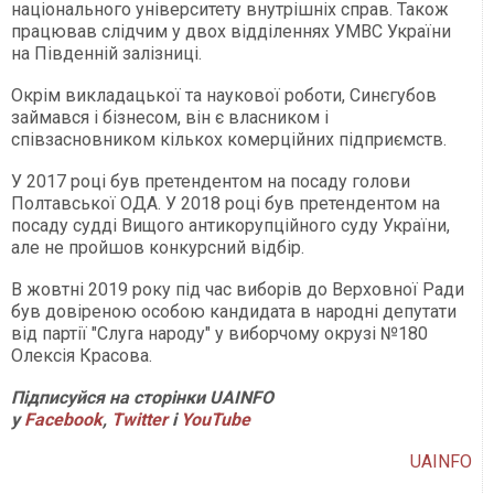
національного університету внутрішніх справ. Також
працював слідчим у двох відділеннях УМВС України
на Південній залізниці.
Окрім викладацької та наукової роботи, Синєгубов
займався і бізнесом, він є власником і
співзасновником кількох комерційних підприємств.
У 2017 році був претендентом на посаду голови
Полтавської ОДА. У 2018 році був претендентом на
посаду судді Вищого антикорупційного суду України,
але не пройшов конкурсний відбір.
В жовтні 2019 року під час виборів до Верховної Ради
був довіреною особою кандидата в народні депутати
від партії "Слуга народу" у виборчому окрузі №180
Олексія Красова.
Підписуйся на сторінки UAINFO
у
Facebook
,
Twitter
і
Y
ouTube
UAINFO