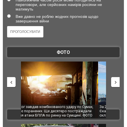
переговори, але серйозних намірів росіяни не
матимуть
Вже давно не роблю жодних прогнозів щодо
завершення війни
ФОТО
по Сумах,
За 2000 кілометрів від кордону з Україною: в
"Мої іграш
траждали
Єкатеринбурзі після атаки дронів загорівся
суперкарів
ВІДЕО
ині. ФОТО
склад Wildberries. ФОТО. ВІДЕО