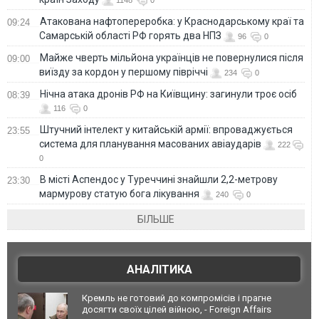
Атакована нафтопереробка: у Краснодарському краї та
09:24
Самарській області РФ горять два НПЗ
96
0
Майже чверть мільйона українців не повернулися після
09:00
виїзду за кордон у першому півріччі
234
0
Нічна атака дронів РФ на Київщину: загинули троє осіб
08:39
116
0
Штучний інтелект у китайській армії: впроваджується
23:55
система для планування масованих авіаударів
222
0
В місті Аспендос у Туреччині знайшли 2,2-метрову
23:30
мармурову статую бога лікування
240
0
БІЛЬШЕ
АНАЛІТИКА
Кремль не готовий до компромісів і прагне
досягти своїх цілей війною, - Foreign Affairs