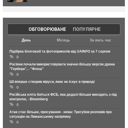
ОБГОВОРЮВАНЕ
|
ПОПУЛЯРНЕ
День
Місяць
За весь час
Підбірка блогожаб та фотоприколів від UAINFO за 7 серпня
0
Росіяни почали використовувати значно більшу версію дрона
"Гербера", - "Флеш"
0
ШІ вперше створив віруси, яких не існує в природі
0
Російська еліта боїться ФСБ, яка дедалі більше виходить з-під
контролю, - Bloomberg
0
Атак стає більше, просування - нема: Трегубов розповів про
ситуацію на Лиманському напрямку
0