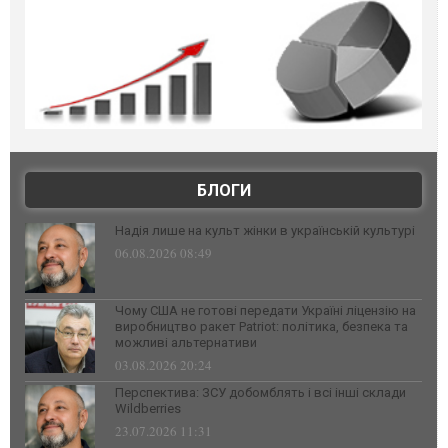
БЛОГИ
Надія лише на культ жінки в українській культурі
06.08.2026 08:49
Чому США не готові передати Україні ліцензію на
виробництво ракет Patriot: політика, безпека та
можливі альтернативи
03.08.2026 20:24
Перспектива: ЗСУ добомблять і всі інші склади
Wildberries
23.07.2026 11:31