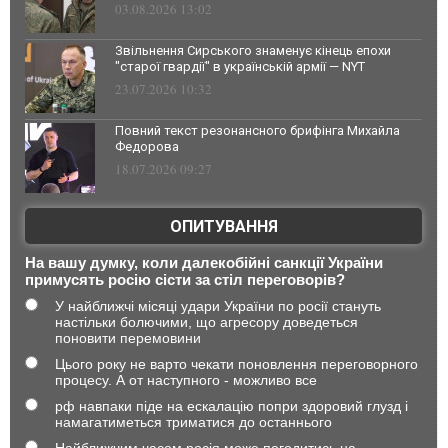
03.08.2026 13:02
Звільнення Сирського знаменує кінець епохи
"старої гвардії" в українській армії — NYT
23.07.2026 10:32
Повний текст резонансного брифінга Михайла
Федорова
18.07.2026 09:27
ОПИТУВАННЯ
На вашу думку, коли далекобійні санкції України
примусять росію сісти за стіл переговорів?
У найближчі місяці удари України по росії стануть
настільки болючими, що агресору доведеться
поновити перемовини
Цього року не варто чекати поновлення переговорного
процесу. А от наступного - можливо все
рф навпаки піде на ескалацію попри здоровий глузд і
намагатиметься триматися до останнього
Найближчим часом росія може погодитись на