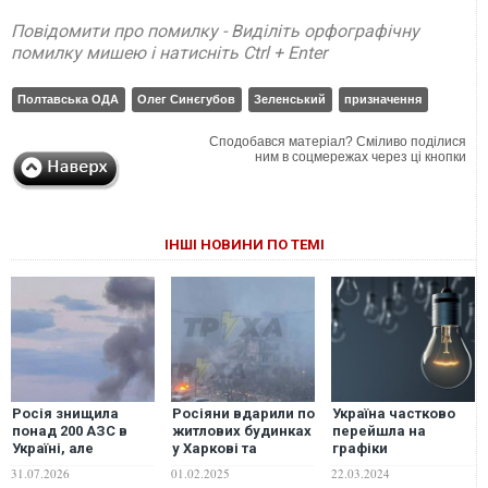
Повідомити про помилку - Виділіть орфографічну
помилку мишею і натисніть Ctrl + Enter
Полтавська ОДА
Олег Синєгубов
Зеленський
призначення
Сподобався матеріал? Сміливо поділися
ним в соцмережах через ці кнопки
ІНШІ НОВИНИ ПО ТЕМІ
Росія знищила
Росіяни вдарили по
Україна частково
понад 200 АЗС в
житлових будинках
перейшла на
Україні, але
у Харкові та
графіки
паливної кризи
Полтаві, є жертви
відключення
31.07.2026
01.02.2025
22.03.2024
немає, - FT
світла: що відомо і