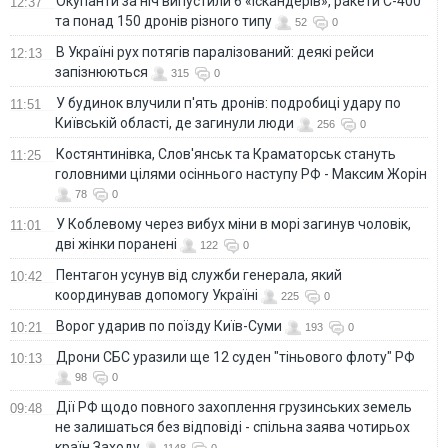
Окупанти за ніч випустили 6 «Іскандерів», ракети С-400
12:37
та понад 150 дронів різного типу
52
0
В Україні рух потягів паралізований: деякі рейси
12:13
запізнюються
315
0
У будинок влучили п'ять дронів: подробиці удару по
11:51
Київській області, де загинули люди
256
0
Костянтинівка, Слов'янськ та Краматорськ стануть
11:25
головними цілями осіннього наступу РФ - Максим Жорін
78
0
У Коблевому через вибух міни в морі загинув чоловік,
11:01
дві жінки поранені
122
0
Пентагон усунув від служби генерала, який
10:42
координував допомогу Україні
225
0
Ворог ударив по поїзду Київ-Суми
10:21
193
0
Дрони СБС уразили ще 12 суден "тіньового флоту" РФ
10:13
98
0
Дії РФ щодо повного захоплення грузинських земель
09:48
не залишаться без відповіді - спільна заява чотирьох
країн Заходу
1148
0