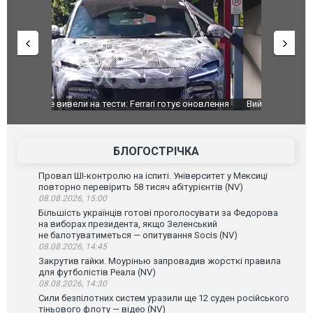
оновлення
Вийшов трейлер нової екранізації легендарного
Зеленський
фільму "Афера Томаса Крауна"
перемовин
БЛОГОСТРІЧКА
Провал ШІ-контролю на іспиті. Університет у Мексиці
повторно перевірить 58 тисяч абітурієнтів (NV)
08.08.2026, 15:00
Більшість українців готові проголосувати за Федорова
на виборах президента, якщо Зеленський
не балотуватиметься — опитування Socis (NV)
08.08.2026, 14:45
Закрутив гайки. Моурінью запровадив жорсткі правила
для футболістів Реала (NV)
08.08.2026, 14:30
Сили безпілотних систем уразили ще 12 суден російського
тіньового флоту — відео (NV)