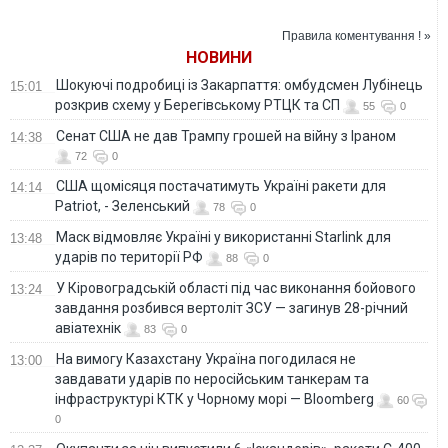
список областей
Правила коментування ! »
НОВИНИ
Шокуючі подробиці із Закарпаття: омбудсмен Лубінець
15:01
розкрив схему у Берегівському РТЦК та СП
55
0
Сенат США не дав Трампу грошей на війну з Іраном
14:38
72
0
США щомісяця постачатимуть Україні ракети для
14:14
Patriot, - Зеленський
78
0
Маск відмовляє Україні у використанні Starlink для
13:48
ударів по території РФ
88
0
У Кіровоградській області під час виконання бойового
13:24
завдання розбився вертоліт ЗСУ — загинув 28-річний
авіатехнік
83
0
На вимогу Казахстану Україна погодилася не
13:00
завдавати ударів по неросійським танкерам та
інфраструктурі КТК у Чорному морі — Bloomberg
60
0