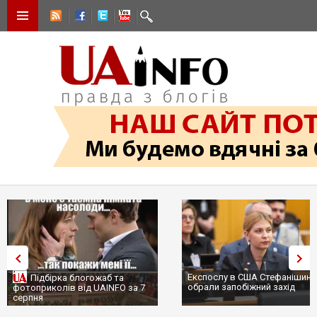
Експослу в США Стефанішині
Підбірка блогожаб та
обрали запобіжний захід
фотоприколів від UAINFO за 7
серпня