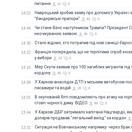
питання
11
0
Навроцький зробив заяву про допомогу Україні і 
14:52
"бандерівські прапори"
63
0
Чи стане Венс наступником Трампа? Президент С
14:44
неочікуваною заявою
85
0
Стало відомо, хто потрапив під нові санкції Євро
14:30
Франція попередила, що не терпітиме спроб іно
14:22
у вибори
23
0
Мер Сеути заявив про 100 загиблих мігрантів під
14:16
кордону
40
0
У Харкові внаслідок ДТП з міським автобусом п
14:08
пасажири та водій
28
0
В окупованій Ялті повідомляють про атаку на порт
14:01
стовп чорного диму. ВІДЕО
89
0
У Харкові ДБР затримало капітана Нацгвардії, яки
13:44
доларів продавав "легальний виїзд" за кордон
Ситуація на Вовчанському напрямку: через брак 
13:31