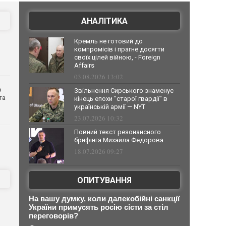
АНАЛІТИКА
Кремль не готовий до
компромісів і прагне досягти
своїх цілей війною, - Foreign
Affairs
03.08.2026 13:02
о
Звільнення Сирського знаменує
та
кінець епохи "старої гвардії" в
українській армії — NYT
23.07.2026 10:32
Повний текст резонансного
брифінга Михайла Федорова
18.07.2026 09:27
ОПИТУВАННЯ
На вашу думку, коли далекобійні санкції
України примусять росію сісти за стіл
переговорів?