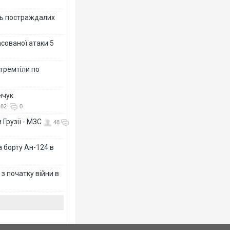
ть постраждалих
асованої атаки 5
 тремтіли по
нчук
182
0
 Грузії - МЗС
48
а борту Ан-124 в
з початку війни в