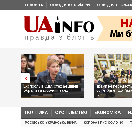
ГОЛОВНА
ОГЛЯД БЛОГОСФЕРИ
ОГЛЯД БЛОГОЖАБ
Експослу в США Стефанішиній
Трамп не передасть
обрали запобіжний захід
сотні ракет до Patri
...
ПОЛІТИКА
СУСПІЛЬСТВО
ЕКОНОМІКА
Н
РОСІЙСЬКО-УКРАЇНСЬКА ВІЙНА
КОРОНАВІРУС COVID-19