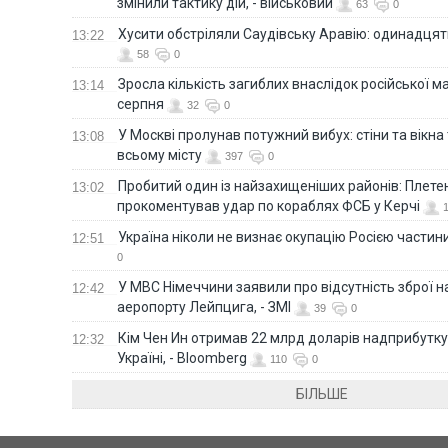
змінили тактику дій, - військовий
63
0
Хусити обстріляли Саудівську Аравію: одинадця
13:22
58
0
Зросла кількість загиблих внаслідок російської м
13:14
серпня
32
0
У Москві пролунав потужний вибух: стіни та вікна
13:08
всьому місту
397
0
Пробитий один із найзахищеніших районів: Плете
13:02
прокоментував удар по кораблях ФСБ у Керчі
Україна ніколи не визнає окупацію Росією частини
12:51
0
У МВС Німеччини заявили про відсутність зброї н
12:42
аеропорту Лейпцига, - ЗМІ
39
0
Кім Чен Ин отримав 22 млрд доларів надприбутку 
12:32
Україні, - Bloomberg
110
0
БІЛЬШЕ