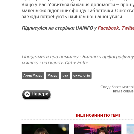
Якщо у вас з"явиться бажання допомогти – прош
маленьких підопічних фонду Таблеточки. Онкохвор
завжди потребують найбільшої нашої уваги.
Підписуйся на сторінки UAINFO у
Facebook
,
Twitt
Повідомити про помилку - Виділіть орфографічн
мишею і натисніть Ctrl + Enter
Алла Мазур
Мазур
рак
онкологія
Сподобався матері
ним в соцме
ІНШІ НОВИНИ ПО ТЕМІ