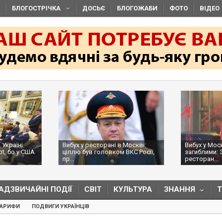
БЛОГОСТРІЧКА
ДОСЬЄ
БЛОГОЖАБИ
ФОТО
ВІДЕО
 Україні
Вибух у ресторані в Москві:
Вибух у Мос
ot, бо у США
ціллю був головком ВКС Росії,
загиблими: 
пр...
ресторан...
АДЗВИЧАЙНІ ПОДІЇ
СВІТ
КУЛЬТУРА
ЗНАННЯ
ТАРИФИ
ПОДВИГИ УКРАЇНЦІВ