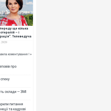
переду ще кілька
іотерапій – і
рація". Телеведуча
а Мазур розповіла
1.2020
 перебіг лікування
кої недуги
вила коментування ! »
зповів про
 спеку
ть склади — ЗМІ
орили питання
нкції та кадрові