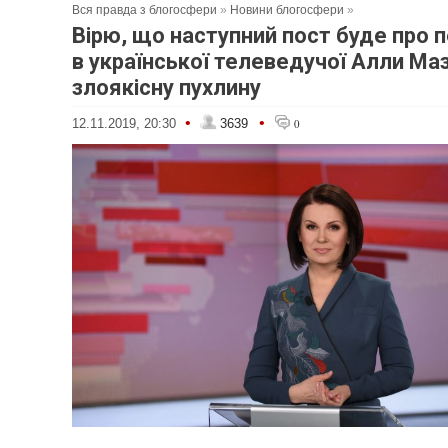
Вся правда з блогосфери
»
Новини блогосфери
»
Вірю, що наступний пост буде про 
в української телеведучої Алли Ма
злоякісну пухлину
•
•
12.11.2019, 20:30
3639
0