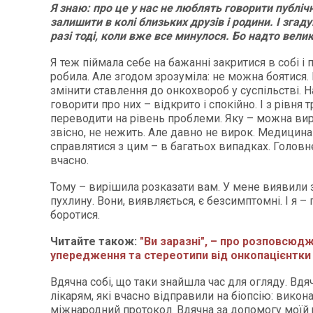
Я знаю: про це у нас не люблять говорити публіч
залишити в колі близьких друзів і родини. І зга
разі тоді, коли вже все минулося. Бо надто вели
Я теж піймала себе на бажанні закритися в собі і 
робила. Але згодом зрозуміла: не можна боятися
змінити ставлення до онкохвороб у суспільстві. 
говорити про них – відкрито і спокійно. І з рівня т
переводити на рівень проблеми. Яку – можна вир
звісно, не нежить. Але давно не вирок. Медицина
справлятися з цим – в багатьох випадках. Головн
вчасно.
Тому – вирішила розказати вам. У мене виявили 
пухлину. Вони, виявляється, є безсимптомні. І я –
боротися.
Читайте також:
"Ви заразні", – про розповсюд
упередження та стереотипи від онкопацієнтки
Вдячна собі, що таки знайшла час для огляду. Вд
лікарям, які вчасно відправили на біопсію: вико
міжнародний протокол. Вдячна за допомогу моїй 