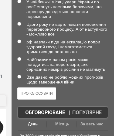
У найближчі місяці удари України по
росії стануть настільки болючими, що
у
агресору доведеться поновити
перемовини
Цього року не варто чекати поновлення
переговорного процесу. А от наступного
- можливо все
рф навпаки піде на ескалацію попри
здоровий глузд і намагатиметься
триматися до останнього
Найближчим часом росія може
погодитись на переговори, але
серйозних намірів росіяни не матимуть
V)
Вже давно не роблю жодних прогнозів
щодо завершення війни
ОБГОВОРЮВАНЕ
|
ПОПУЛЯРНЕ
День
Місяць
За весь час