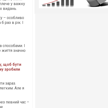
плече у важку
х видань.
ку – особливо
 раз в рік. І
а способами. І
е життя значно
у, щоб бути
ому зробили
ти зараз.
 легким. Але я
рез певний час –
е.