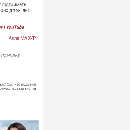
у підтримати
их діток, які
er
і
Y
ouTube
Алла МАЗУР
Ворог завдав комбінованого удару по
двоє поранених. Ще десятеро постр
після атаки БПЛА по ринку на Сумщин
у помилку
ал? Сміливо поділися
режах через ці кнопки
В окупованій Ялті повідомляють про 
порт: над містом навис стовп чорного
ВІДЕО