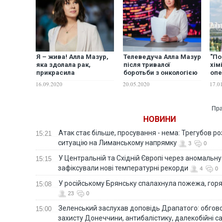
Я – жива! Алла Мазур,
Телеведуча Алла Мазур
"По
яка здолала рак,
після тривалої
хім
прикрасила
боротьби з онкологією
опе
обкладинку глянцю.
повертається в ефір
Алл
16.09.2020
20.05.2020
17.0
ФОТО
про
важ
Пра
НОВИНИ
Атак стає більше, просування - нема: Трегубов ро
15:21
ситуацію на Лиманському напрямку
3
0
У Центральній та Східній Європі через аномальну
15:15
зафіксували нові температурні рекорди
4
0
У російському Брянську спалахнула пожежа, горя
15:08
23
0
Зеленський заслухав доповідь Драпатого: обгов
15:00
захисту Донеччини, антибалістику, далекобійні са