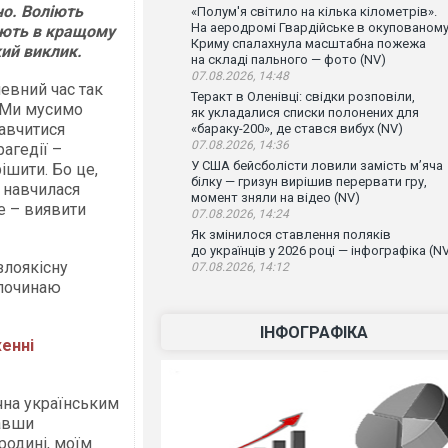
но. Воліють
«Полум'я світило на кілька кілометрів».
На аеродромі Гвардійське в окупованом
дують в кращому
Криму спалахнула масштабна пожежа
кий виклик.
на складі пального — фото (NV)
07.08.2026, 14:48
певний час так
Теракт в Оленівці: свідки розповіли,
. Ми мусимо
як укладалися списки полонених для
Навчитися
«бараку-200», де стався вибух (NV)
07.08.2026, 14:36
рагедії –
У США бейсболісти ловили замість м’яча
ішити. Бо це,
білку — гризун вирішив перервати гру,
 навчилася
момент зняли на відео (NV)
е – виявити
07.08.2026, 14:24
Як змінилося ставлення поляків
до українців у 2026 році — інфографіка (N
злоякісну
07.08.2026, 14:12
 починаю
ІНФОГРАФІКА
женні
ячна українським
навши
родині, моїм