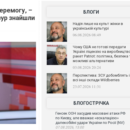
перемогу, –
БЛОГИ
зур знайшли
Надія лише на культ жінки в
українській культурі
06.08.2026 08:49
Чому США не готові передати
Україні ліцензію на виробництв
ракет Patriot: політика, безпека 
можливі альтернативи
03.08.2026 20:24
Перспектива: ЗСУ добомблять і
всі інші склади Wildberries
23.07.2026 11:31
БЛОГОСТРІЧКА
Генсек ООН засудив масовані атаки РФ
по Києву, але вважає «ескалацією»
далекобійні удари України по Росії (NV)
07.08.2026, 15:00