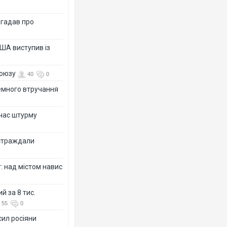
згадав про
ША виступив із
союзу
40
0
земного втручання
 час штурму
остраждали
: над містом навис
й за 8 тис.
55
0
сил росіяни