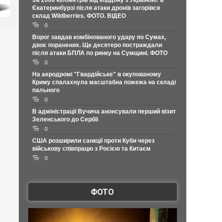
За 2000 кілометрів від кордону з Україною: в
Єкатеринбурзі після атаки дронів загорівся
склад Wildberries. ФОТО. ВІДЕО
0
Ворог завдав комбінованого удару по Сумах,
двоє поранених. Ще десятеро постраждали
після атаки БПЛА по ринку на Сумщині. ФОТО
0
На аеродромі "Гвардійське" в окупованому
Криму спалахнула масштабна пожежа на складі
пального
0
В адміністрації Вучича анонсували перший візит
Зеленського до Сербії
0
США розширили санкції проти Куби через
військову співпрацю з Росією та Китаєм
0
ФОТО