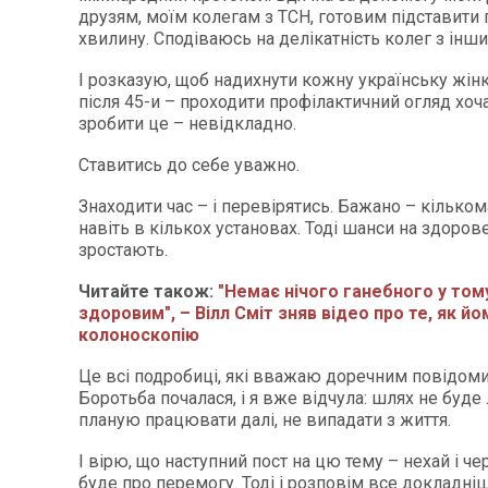
друзям, моїм колегам з ТСН, готовим підставити 
хвилину. Сподіваюсь на делікатність колег з інши
І розказую, щоб надихнути кожну українську жін
після 45-и – проходити профілактичний огляд хоча б
зробити це – невідкладно.
Ставитись до себе уважно.
Знаходити час – і перевірятись. Бажано – кільком
навіть в кількох установах. Тоді шанси на здоров
зростають.
Читайте також:
"Немає нічого ганебного у том
здоровим", – Вілл Сміт зняв відео про те, як й
колоноскопію
Це всі подробиці, які вважаю доречним повідоми
Боротьба почалася, і я вже відчула: шлях не буде
планую працювати далі, не випадати з життя.
І вірю, що наступний пост на цю тему – нехай і че
буде про перемогу. Тоді і розповім все докладніш