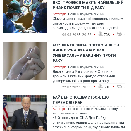
ЯКОЇ ПРОФЕСІЇ МАЮТЬ НАЙБІЛЬШИЙ
РИЗИК ПОМЕРТИ ВІД РАКУ
Категорія:
Новини науки та техніки
Хірурги стикаються з підвищеним ризиком
смертності від раку — такі дані
оприлюднили дослідники Гарвардської
медичної школи
•
•
06.08.2025, 20:33
728
0
ХОРОША НОВИНА: ВЧЕНІ УСПІШНО
ВИПРОБУВАЛИ НА МИШАХ
УНІВЕРСАЛЬНУ ВАКЦИНУ ПРОТИ
РАКУ
Категорія:
Новини науки та техніки
Дослідники з Університету Флориди
зробили важливий крок до створення
універсальної вакцини проти раку
•
•
22.07.2025, 20:33
301
0
БАЙДЕН СПОДІВАЄТЬСЯ, ЩО
ПЕРЕМОЖЕ РАК
Категорія:
Політичні новини України та світу:
читати новини політики
46-й президент США Джо Байден
оптимістично оцінив шанс на лікування від
агресивної форми раку, яку в нього виявили