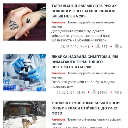
ТАТУЮВАННЯ ЗБІЛЬШУЮТЬ РИЗИК
ОНКОЛОГІЧНОГО ЗАХВОРЮВАННЯ
БІЛЬШ НІЖ НА 20%
Категорія:
Новини здоров'я: останні медичні
новини
Дослідницька група з Лундського
університету представила нові дані,
що вказують на можливий зв’язок
між татуюваннями та розвитком лімфоми
•
•
28.05.2024, 21:01
337
0
ЛІКАРКА НАЗВАЛА СИМПТОМИ, ЯКІ
ВИМАГАЮТЬ ТЕРМІНОВОГО
ОБСТЕЖЕННЯ НА РАК
Категорія:
Новини здоров'я: останні медичні
новини
Особливо уважними треба бути людям
похилого віку
•
•
11.02.2024, 14:36
24499
0
У ВОВКІВ ІЗ ЧОРНОБИЛЬСЬКОЇ ЗОНИ
РОЗВИНУЛАСЯ СТІЙКІСТЬ ДО РАКУ.
ФОТО
Категорія:
Новини суспільства: читати соціальні
новини