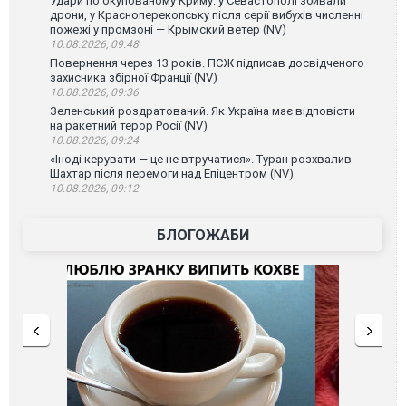
Удари по окупованому Криму: у Севастополі збивали
дрони, у Красноперекопську після серії вибухів численні
пожежі у промзоні — Крымский ветер (NV)
10.08.2026, 09:48
Повернення через 13 років. ПСЖ підписав досвідченого
захисника збірної Франції (NV)
10.08.2026, 09:36
Зеленський роздратований. Як Україна має відповісти
на ракетний терор Росії (NV)
10.08.2026, 09:24
«Іноді керувати — це не втручатися». Туран розхвалив
Шахтар після перемоги над Епіцентром (NV)
10.08.2026, 09:12
БЛОГОЖАБИ