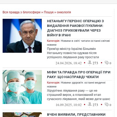
Вся правда з блогосфери
»
Пошук
» онкологія
НЕТАНЬЯГУ ПЕРЕНІС ОПЕРАЦІЮ З
ВИДАЛЕННЯ РАКОВОЇ ПУХЛИНИ:
ДІАГНОЗ ПРИХОВУВАЛИ ЧЕРЕЗ
ВІЙНУ В ІРАНІ
Категорія:
Новини в світі: читати останні світові
новини
Прем'єр-міністр Ізраїлю Біньямін
Нетаньягу повністю одужав після
успішного лікування раку простати
на ранній стадії, про що вперше публічно
•
•
24.04.2026, 18:42
273
0
голосили в...
МІФИ ТА ПРАВДА ПРО ОПЕРАЦІЇ ПРИ
РАКУ: ЩО НАСПРАВДІ ЧЕКАТИ
Категорія:
Новини здоров'я: останні медичні
новини
Хірургічне лікування раку — це не
страшний вирок, а планований етап
сучасного лікування, який може дати шанс
на одужання або суттєве полегшення
•
•
16.09.2025, 10:02
273
0
симпто...
ВЧЕНІ ВИЯВИЛИ, ПРЕДСТАВНИКИ