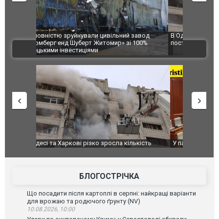
 завод
В Одесі та Харкові різко зросла кількість
Ворог завд
 100%
постраждалих від обстрілу РФ
двоє пора
ВІДЕО
після атак
ькість
У парламенті Косово прем'єра закидали яйцями
Приїхав за
до українс
зіркового 
БЛОГОСТРІЧКА
Що посадити після картоплі в серпні: найкращі варіанти
для врожаю та родючого ґрунту (NV)
10.08.2026, 10:00