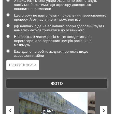
У найближчі місяці удари України по росії стануть
настільки болючими, що агресору доведеться
поновити перемовини
Цього року не варто чекати поновлення переговорного
процесу. А от наступного - можливо все
рф навпаки піде на ескалацію попри здоровий глузд і
намагатиметься триматися до останнього
Найближчим часом росія може погодитись на
переговори, але серйозних намірів росіяни не
матимуть
Вже давно не роблю жодних прогнозів щодо
завершення війни
ФОТО