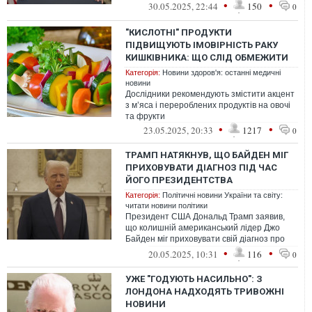
раніше у травні.
•
•
30.05.2025, 22:44
150
0
"КИСЛОТНІ" ПРОДУКТИ
ПІДВИЩУЮТЬ ІМОВІРНІСТЬ РАКУ
КИШКІВНИКА: ЩО СЛІД ОБМЕЖИТИ
Категорія:
Новини здоров'я: останні медичні
новини
Дослідники рекомендують змістити акцент
з м’яса і перероблених продуктів на овочі
та фрукти
•
•
23.05.2025, 20:33
1217
0
ТРАМП НАТЯКНУВ, ЩО БАЙДЕН МІГ
ПРИХОВУВАТИ ДІАГНОЗ ПІД ЧАС
ЙОГО ПРЕЗИДЕНТСТВА
Категорія:
Політичні новини України та світу:
читати новини політики
Президент США Дональд Трамп заявив,
що колишній американський лідер Джо
Байден міг приховувати свій діагноз про
агресивний рак простати.
•
•
20.05.2025, 10:31
116
0
УЖЕ "ГОДУЮТЬ НАСИЛЬНО": З
ЛОНДОНА НАДХОДЯТЬ ТРИВОЖНІ
НОВИНИ