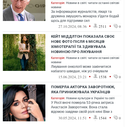
Категорія:
Новини в світі: читати останні світові
новини
За інформацією журналістів, лікарі та
дружина змушують монарха з'їдати бодай
щось для підтримки сил
•
•
27.10.2024, 08:36
2511
0
КЕЙТ МІДДЛТОН ПОКАЗАЛА СВОЄ
НОВЕ ФОТО ПІСЛЯ 6 МІСЯЦІВ
ХІМІОТЕРАПІЇ ТА ЗДИВУВАЛА
НОВИНОЮ ПРО ЛІКУВАННЯ
Категорія:
Новини в світі: читати останні світові
новини
Лікування онкології може закінчитися
набагато швидше, ніж усі очікували
•
•
15.06.2024, 23:21
1538
0
ПОМЕРЛА АКТОРКА ЗАВОРОТНЮК,
ЯКА ПРИНИЖУВАЛА УКРАЇНЦІВ
Категорія:
Новини культури в Україні та світі
У Росії вночі померла 53-річна актриса
Анастасія Заворотнюк. Вона стала
відомою завдяки своїй ролі няні Віки з
Маріуполя в популярному ситкомі "Моя
•
•
30.05.2024, 11:51
1544
0
пр...