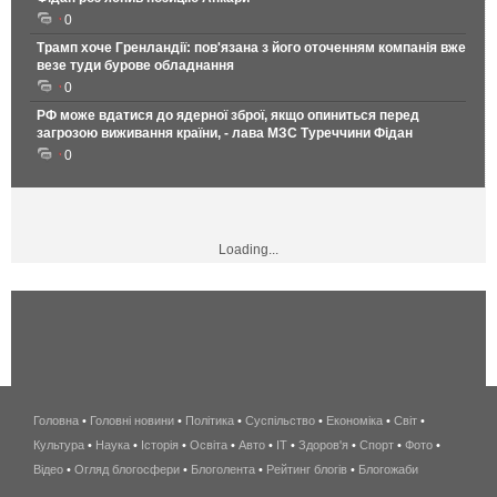
0
Трамп хоче Гренландії: пов'язана з його оточенням компанія вже
везе туди бурове обладнання
0
РФ може вдатися до ядерної зброї, якщо опиниться перед
загрозою виживання країни, - лава МЗС Туреччини Фідан
0
Loading...
Головна
•
Головні новини
•
Політика
•
Суспільство
•
Економіка
беспроводной
•
Світ
•
Культура
•
Наука
•
Історія
•
Освіта
•
Авто
•
IT
•
Здоров'я
интернет
•
Спорт
•
Фото
•
Відео
•
Огляд блогосфери
•
Блоголента
•
Рейтинг блогів
киев
•
Блогожаби
и