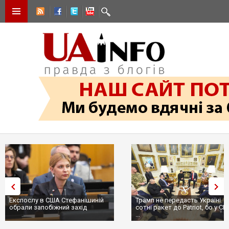
Експослу в США Стефанішиній
Трамп не передасть Україні
обрали запобіжний захід
сотні ракет до Patriot, бо у С
...