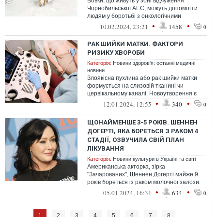
Вовки, що живуть у зоні відчуження
Чорнобильської АЕС, можуть допомогти
людям у боротьбі з онкологічними
захворюваннями
•
•
10.02.2024, 23:21
1458
0
РАК ШИЙКИ МАТКИ. ФАКТОРИ
РИЗИКУ ХВОРОБИ
Категорія:
Новини здоров'я: останні медичні
новини
Злоякісна пухлина або рак шийки матки
формується на слизовій тканині чи
цервікальному каналі. Новоутворення є
однією з найпоширеніших онкологічних
•
•
12.01.2024, 12:55
340
0
хво...
ЩОНАЙМЕНШЕ 3-5 РОКІВ. ШЕННЕН
ДОГЕРТІ, ЯКА БОРЕТЬСЯ З РАКОМ 4
СТАДІЇ, ОЗВУЧИЛА СВІЙ ПЛАН
ЛІКУВАННЯ
Категорія:
Новини культури в Україні та світі
Американська акторка, зірка
"Зачарованих", Шеннен Догерті майже 9
років бореться із раком молочної залози.
Вона вірить, що зможе прожити хоча б 3-5
•
•
05.01.2024, 16:31
634
0
ро...
1
2
3
4
5
6
7
8