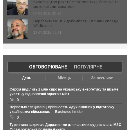
виробництво ракет Patriot: політика, безпека та
можливі альтернативи
03.08.2026 20:24
Перспектива: ЗСУ добомблять і всі інші склади
Wildberries
23.07.2026 11:31
ОБГОВОРЮВАНЕ
|
ПОПУЛЯРНЕ
День
Місяць
За весь час
Сербія виділить 2 млн євро на українську енергетику та візьме
участь у відновленні одного з міст
0
Норвезькі спецназівці привносять «дух вікінгів» у підготовку
українських військових — Business Insider
0
Туреччина закриває Дарданелли для частини суден: глава МЗС
Фідан роз'яснив позицію Анкари