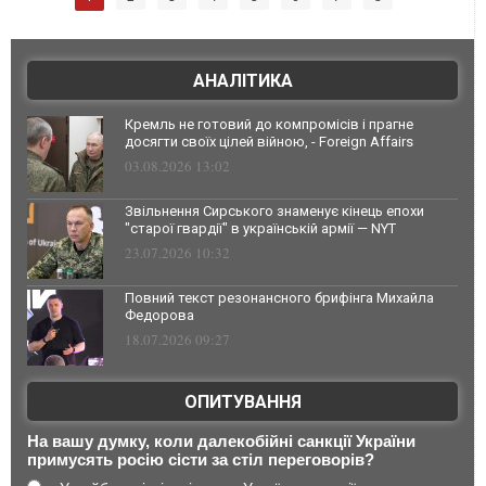
АНАЛІТИКА
Кремль не готовий до компромісів і прагне
досягти своїх цілей війною, - Foreign Affairs
03.08.2026 13:02
Звільнення Сирського знаменує кінець епохи
"старої гвардії" в українській армії — NYT
23.07.2026 10:32
Повний текст резонансного брифінга Михайла
Федорова
18.07.2026 09:27
ОПИТУВАННЯ
На вашу думку, коли далекобійні санкції України
примусять росію сісти за стіл переговорів?