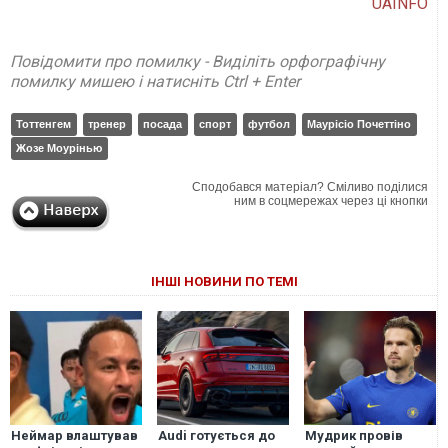
UAINFO
Повідомити про помилку - Виділіть орфографічну
помилку мишею і натисніть Ctrl + Enter
Тоттенгем
тренер
посада
спорт
футбол
Маурісіо Почеттіно
Жозе Моурінью
Сподобався матеріал? Сміливо поділися
ним в соцмережах через ці кнопки
ІНШІ НОВИНИ ПО ТЕМІ
Неймар влаштував
Audi готується до
Мудрик провів