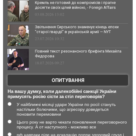
Кремль не готовий до компромісів і прагне
досягти своїх цілей війною, - Foreign Affairs
03.08.2026 13:02
Звільнення Сирського знаменує кінець епохи
"старої гвардії" в українській армії — NYT
23.07.2026 10:32
Повний текст резонансного брифінга Михайла
Федорова
18.07.2026 09:27
ОПИТУВАННЯ
На вашу думку, коли далекобійні санкції України
примусять росію сісти за стіл переговорів?
У найближчі місяці удари України по росії стануть
настільки болючими, що агресору доведеться
поновити перемовини
Цього року не варто чекати поновлення переговорного
процесу. А от наступного - можливо все
рф навпаки піде на ескалацію попри здоровий глузд і