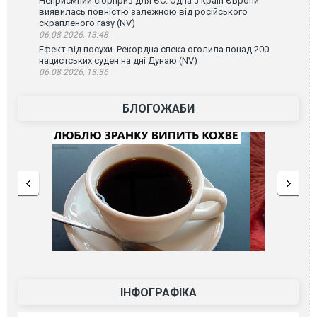
Неприємний сюрприз для ЄС. Одна з країн Європи
виявилась повністю залежною від російського
скрапленого газу (NV)
06.08.2026, 13:48
Ефект від посухи. Рекордна спека оголила понад 200
нацистських суден на дні Дунаю (NV)
06.08.2026, 13:36
БЛОГОЖАБИ
ІНФОГРАФІКА