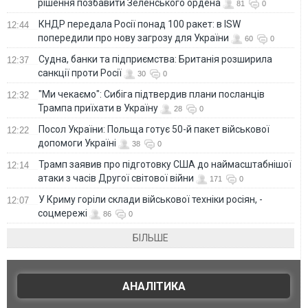
рішення позбавити Зеленського ордена
81
0
КНДР передала Росії понад 100 ракет: в ISW
12:44
попередили про нову загрозу для України
60
0
Судна, банки та підприємства: Британія розширила
12:37
санкції проти Росії
30
0
"Ми чекаємо": Сибіга підтвердив плани посланців
12:32
Трампа приїхати в Україну
28
0
Посол України: Польща готує 50-й пакет військової
12:22
допомоги Україні
38
0
Трамп заявив про підготовку США до наймасштабнішої
12:14
атаки з часів Другої світової війни
171
0
У Криму горіли склади військової техніки росіян, -
12:07
соцмережі
86
0
БІЛЬШЕ
АНАЛІТИКА