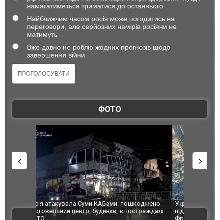
намагатиметься триматися до останнього
Найближчим часом росія може погодитись на
переговори, але серйозних намірів росіяни не
матимуть
Вже давно не роблю жодних прогнозів щодо
завершення війни
ФОТО
шкоджено
Українські надзвичайники врятували козуленя
СБУ за спр
траждалі.
під час ліквідації масштабної лісової пожежі у
Болгарії з
ВІДЕО
Франції
ФОТО