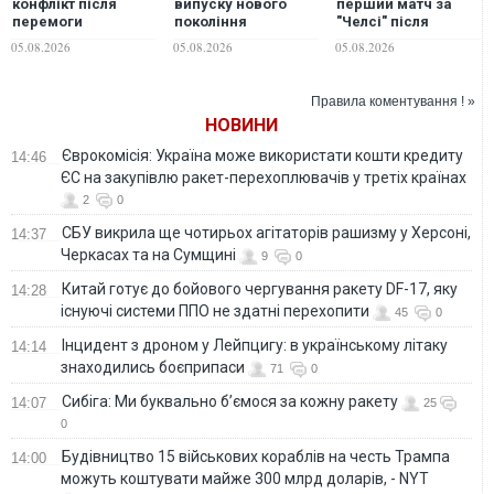
конфлікт після
випуску нового
перший матч за
перемоги
покоління
"Челсі" після
"Сантоса". ВІДЕО
позашляховика Q8
допінгової
05.08.2026
05.08.2026
05.08.2026
дискваліфікації.
ВІДЕО
Правила коментування ! »
НОВИНИ
Єврокомісія: Україна може використати кошти кредиту
14:46
ЄС на закупівлю ракет-перехоплювачів у третіх країнах
2
0
СБУ викрила ще чотирьох агітаторів рашизму у Херсоні,
14:37
Черкасах та на Сумщині
9
0
Китай готує до бойового чергування ракету DF-17, яку
14:28
існуючі системи ППО не здатні перехопити
45
0
Інцидент з дроном у Лейпцигу: в українському літаку
14:14
знаходились боєприпаси
71
0
Сибіга: Ми буквально б’ємося за кожну ракету
14:07
25
0
Будівництво 15 військових кораблів на честь Трампа
14:00
можуть коштувати майже 300 млрд доларів, - NYT