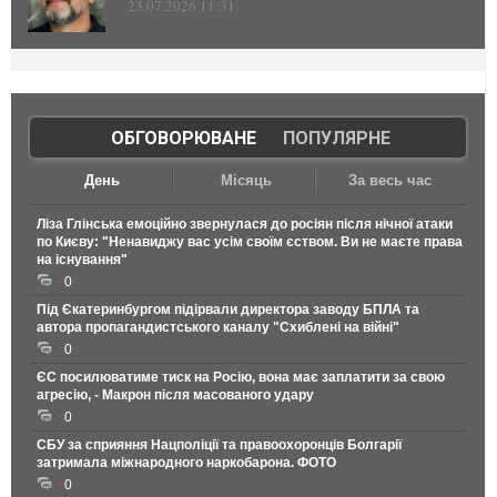
23.07.2026 11:31
ОБГОВОРЮВАНЕ
|
ПОПУЛЯРНЕ
День
Місяць
За весь час
Ліза Глінська емоційно звернулася до росіян після нічної атаки
по Києву: "Ненавиджу вас усім своїм єством. Ви не маєте права
на існування"
0
Під Єкатеринбургом підірвали директора заводу БПЛА та
автора пропагандистського каналу "Схиблені на війні"
0
ЄС посилюватиме тиск на Росію, вона має заплатити за свою
агресію, - Макрон після масованого удару
0
СБУ за сприяння Нацполіції та правоохоронців Болгарії
затримала міжнародного наркобарона. ФОТО
0