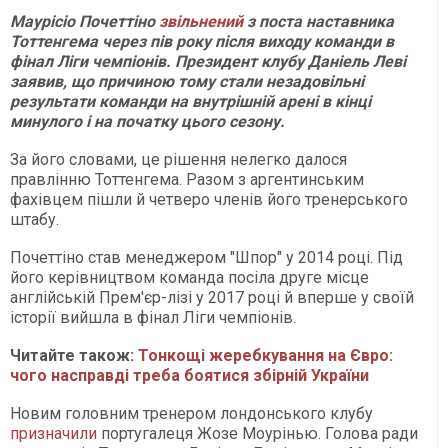
Маурісіо Почеттіно
звільнений
з поста наставника
Тоттенгема через пів року після виходу команди в
фінал Ліги чемпіонів. Президент клубу Даніель Леві
заявив, що причиною тому стали незадовільні
результати команди на внутрішній арені в кінці
минулого і на початку цього сезону.
За його словами, це рішення нелегко далося
правлінню Тоттенгема. Разом з аргентинським
фахівцем пішли й четверо членів його тренерського
штабу.
Почеттіно став менеджером "Шпор" у 2014 році. Під
його керівництвом команда посіла друге місце
англійській Прем'єр-лізі у 2017 році й вперше у своїй
історії вийшла в фінал Ліги чемпіонів.
Читайте також:
Тонкощі жеребкування на Євро:
чого насправді треба боятися збірній України
Новим головним тренером лондонського клубу
призначили
португалеця Жозе Моурінью. Голова ради