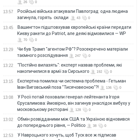
26
0
Російські війська атакували Павлоград: одна людина
13:57
загинула, горять склади
43
0
Вашингтон підштовхував європейські країни передати
13:45
Києву ракети до Patriot, але деякі відмовилися — WP
70
0
Чи був Трамп "агентом РФ"? Розсекречено матеріали
13:29
таємного розслідування
247
0
"Постійно вилазять": експерт назвав проблеми, які
13:22
накопичилися в армії за Сирського
192
0
Eкспертна помилка чи системна проблема - Гетьман
13:15
Іван Виговський поза "Тисячовесною"?!
136
0
У Росії потай поховали генерал-лейтенанта Ігоря
13:08
Єрусалимова: ймовірно, він загинув унаслідок вибуху у
московському ресторані
128
0
Обмін розвідданими між США та Україною відновився
13:02
до попереднього рівня, — Politico
38
0
У Навроцького хочуть, щоб Туск все ж підписав
12:53