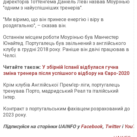
директорів Тоттенгема Даніель Леві назвав Моурінью
"одним з найуспішніших тренерів".
"Ми віримо, що він принесе енергію і віру в
роздягальню", – сказав він.
Останнім місцем роботи Моурінью був Манчестер
Юнайтед. Португалець був звільнений з англійського
клубу в грудні 2018 року. Раніше він двічі працював в
Челсі.
Читайте також:
У збірній Іспанії відбулася гучна
зміна тренера після успішного відбору на Євро-2020
Крім клубів Англійської Прем'єр-ліги, португалець
тренував Порто, мадридський Реал та італійський
Інтер.
Контракт з португальським фахівцем розрахований до
2023 року.
Підписуйся на сторінки UAINFO у
Facebook
,
Twitter
і
Y
ouT