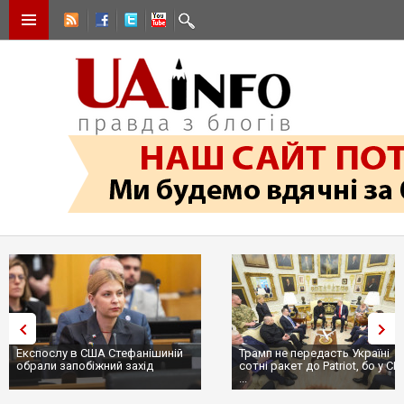
Експослу в США Стефанішиній
Трамп не передасть Україні
обрали запобіжний захід
сотні ракет до Patriot, бо у С
...