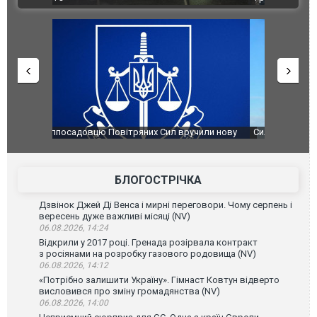
чили нову
Сили оборони уразили Ярославський НПЗ:
Неймар вла
губернатор регіону заявив про наймасштабнішу
"Сантоса".
атаку. ВІДЕО
БЛОГОСТРІЧКА
Дзвінок Джей Ді Венса і мирні переговори. Чому серпень і
вересень дуже важливі місяці (NV)
06.08.2026, 14:24
Відкрили у 2017 році. Гренада розірвала контракт
з росіянами на розробку газового родовища (NV)
06.08.2026, 14:12
«Потрібно залишити Україну». Гімнаст Ковтун відверто
висловився про зміну громадянства (NV)
06.08.2026, 14:00