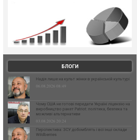
БЛОГИ
Надія лише на культ жінки в українській культурі
06.08.2026 08:49
Чому США не готові передати Україні ліцензію на
виробництво ракет Patriot: політика, безпека та
можливі альтернативи
03.08.2026 20:24
Перспектива: ЗСУ добомблять і всі інші склади
Wildberries