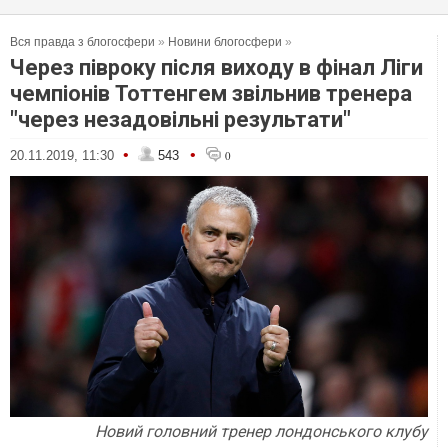
Вся правда з блогосфери
»
Новини блогосфери
»
Через півроку після виходу в фінал Ліги
чемпіонів Тоттенгем звільнив тренера
"через незадовільні результати"
•
•
20.11.2019, 11:30
543
0
Новий головний тренер лондонського клубу