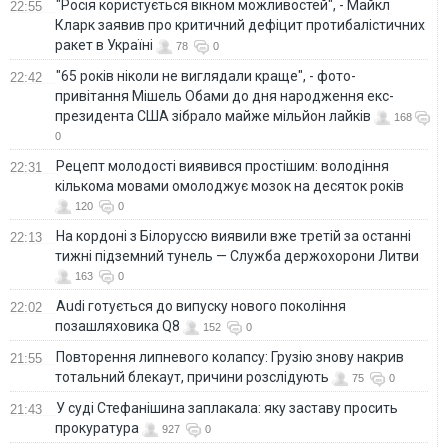
"Росія користується вікном можливостей", - Майкл
22:55
Кларк заявив про критичний дефіцит протибалістичних
ракет в Україні
78
0
"65 років ніколи не виглядали краще", - фото-
22:42
привітання Мішель Обами до дня народження екс-
президента США зібрало майже мільйон лайків
168
0
Рецепт молодості виявився простішим: володіння
22:31
кількома мовами омолоджує мозок на десяток років
120
0
На кордоні з Білоруссю виявили вже третій за останні
22:13
тижні підземний тунель — Служба держохорони Литви
163
0
Audi готується до випуску нового покоління
22:02
позашляховика Q8
152
0
Повторення липневого колапсу: Грузію знову накрив
21:55
тотальний блекаут, причини розслідують
75
0
У суді Стефанішина заплакала: яку заставу просить
21:43
прокуратура
927
0