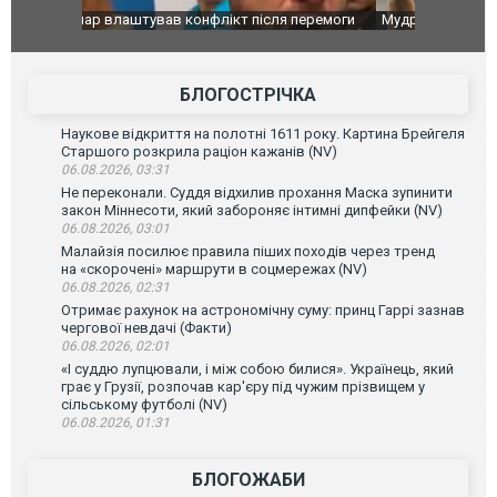
перемоги
Мудрик провів перший матч за "Челсі" після
Українські
допінгової дискваліфікації. ВІДЕО
під час лік
Франції
БЛОГОСТРІЧКА
Наукове відкриття на полотні 1611 року. Картина Брейгеля
Старшого розкрила раціон кажанів (NV)
06.08.2026, 03:31
Не переконали. Суддя відхилив прохання Маска зупинити
закон Міннесоти, який забороняє інтимні дипфейки (NV)
06.08.2026, 03:01
Малайзія посилює правила піших походів через тренд
на «скорочені» маршрути в соцмережах (NV)
06.08.2026, 02:31
Отримає рахунок на астрономічну суму: принц Гаррі зазнав
чергової невдачі (Факти)
06.08.2026, 02:01
«І суддю лупцювали, і між собою билися». Українець, який
грає у Грузії, розпочав кар'єру під чужим прізвищем у
сільському футболі (NV)
06.08.2026, 01:31
БЛОГОЖАБИ