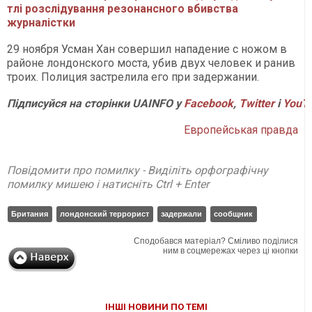
тлі розслідування резонансного вбивства
журналістки
29 ноября Усман Хан совершил нападение с ножом в
районе лондонского моста, убив двух человек и ранив
троих. Полиция застрелила его при задержании.
Підписуйся на сторінки UAINFO у
Facebook
,
Twitter
і
Y
ouT
Европейськая правда
Повідомити про помилку - Виділіть орфографічну
помилку мишею і натисніть Ctrl + Enter
Британия
лондонский террорист
задержали
сообщник
Сподобався матеріал? Сміливо поділися
ним в соцмережах через ці кнопки
ІНШІ НОВИНИ ПО ТЕМІ