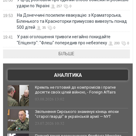
20:00
удари по Україні
257
0
На Донеччині посилили евакуацію: з Краматорська,
19:53
Біленького та Красноторки примусово вивезуть понад
500 дітей
35
0
У разі оголошення тривоги негайно покидайте
19:41
"Епіцентр": "Флеш" попередив про небезпеку
200
0
БІЛЬШЕ
АНАЛІТИКА
Кремль не готовий до компромісів і прагне
досягти своїх цілей війною, - Foreign Affairs
03.08.2026 13:02
Звільнення Сирського знаменує кінець епохи
"старої гвардії" в українській армії — NYT
23.07.2026 10:32
Повний текст резонансного брифінга Михайла