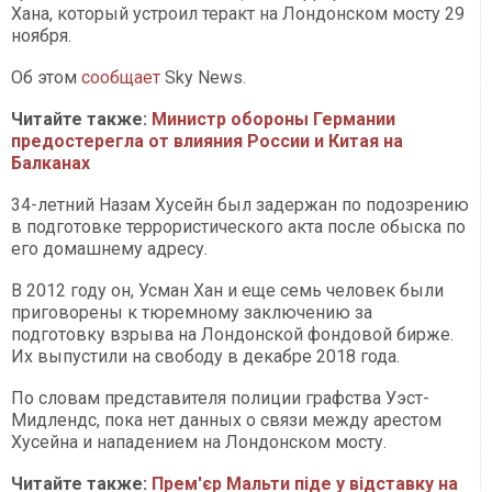
Хана, который устроил теракт на Лондонском мосту 29
ноября.
Об этом
сообщает
Sky News.
Читайте также:
Министр обороны Германии
предостерегла от влияния России и Китая на
Балканах
34-летний Назам Хусейн был задержан по подозрению
в подготовке террористического акта после обыска по
его домашнему адресу.
В 2012 году он, Усман Хан и еще семь человек были
приговорены к тюремному заключению за
подготовку взрыва на Лондонской фондовой бирже.
Их выпустили на свободу в декабре 2018 года.
По словам представителя полиции графства Уэст-
Мидлендс, пока нет данных о связи между арестом
Хусейна и нападением на Лондонском мосту.
Читайте также:
Прем'єр Мальти піде у відставку на