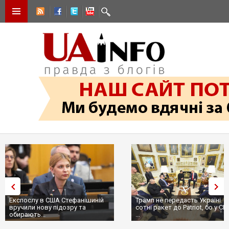
Експослу в США Стефанішиній
Трамп не передасть Україні
вручили нову підозру та
сотні ракет до Patriot, бо у С
обирають...
...