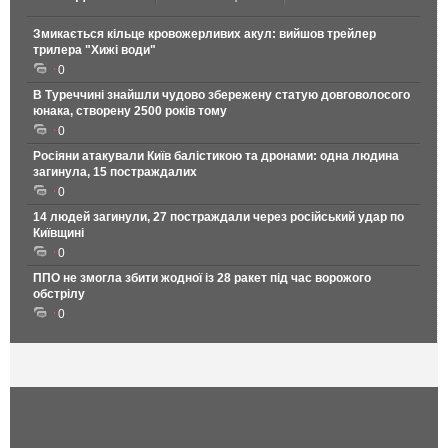
Змикається кільце кровожерливих акул: вийшов трейлер
трилера "Хижі води"
0
В Туреччині знайшли чудово збережену статую довговолосого
юнака, створену 2500 років тому
0
Росіяни атакували Київ балістикою та дронами: одна людина
загинула, 15 постраждалих
0
14 людей загинули, 27 постраждали через російський удар по
Київщині
0
ППО не змогла збити жодної із 28 ракет під час ворожого
обстрілу
0