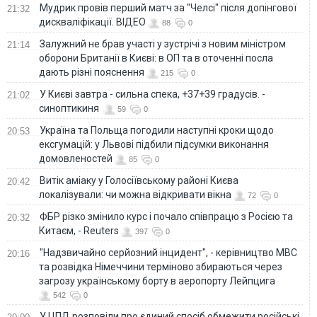
Мудрик провів перший матч за "Челсі" після допінгової
21:32
дискваліфікації. ВІДЕО
88
0
Залужний не брав участі у зустрічі з новим міністром
21:14
оборони Британії в Києві: в ОП та в оточенні посла
дають різні пояснення
215
0
У Києві завтра - сильна спека, +37+39 градусів. -
21:02
синоптикиня
59
0
Україна та Польща погодили наступні кроки щодо
20:53
ексгумацій: у Львові підбили підсумки виконання
домовленостей
85
0
Витік аміаку у Голосіївському районі Києва
20:42
локалізували: чи можна відкривати вікна
72
0
ФБР різко змінило курс і почало співпрацю з Росією та
20:32
Китаєм, - Reuters
397
0
"Надзвичайно серйозний інцидент", - керівництво МВС
20:16
та розвідка Німеччини терміново збираються через
загрозу українському борту в аеропорту Лейпцига
542
0
У ЦПД розповіли про єдиний спосіб обмежити російські