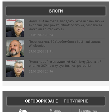
БЛОГИ
Чому США не готові передати Україні ліцензію на
виробництво ракет Patriot: політика, безпека та
можливі альтернативи
03.08.2026 20:24
Перспектива: ЗСУ добомблять і всі інші склади
Wildberries
23.07.2026 11:31
“Нова кров” чи вимушений хід? Чому Драпатий
очолив ЗСУ на піку суспільних протестів
22.07.2026 20:36
ОБГОВОРЮВАНЕ
|
ПОПУЛЯРНЕ
День
Місяць
За весь час