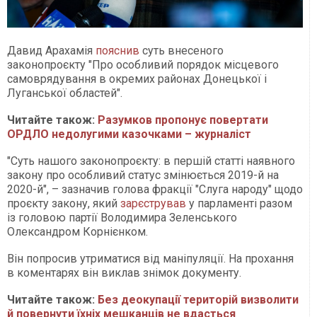
Давид Арахамія
пояснив
суть внесеного
законопроєкту "Про особливий порядок місцевого
самоврядування в окремих районах Донецької і
Луганської областей".
Читайте також:
Разумков пропонує повертати
ОРДЛО недолугими казочками – журналіст
"Суть нашого законопроєкту: в першій статті наявного
закону про особливий статус змінюється 2019-й на
2020-й", – зазначив голова фракції "Слуга народу" щодо
проєкту закону, який
зарєстрував
у парламенті разом
із головою партії Володимира Зеленського
Олександром Корнієнком.
Він попросив утриматися від маніпуляції. На прохання
в коментарях він виклав знімок документу.
Читайте також:
Без деокупації територій визволити
й повернути їхніх мешканців не вдасться