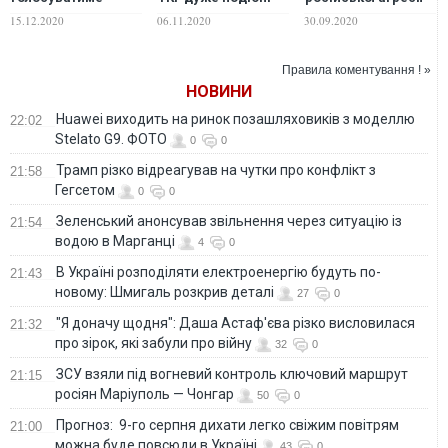
проти
до пропозицій
на Донбасі
15.12.2020
06.11.2020
30.09.2020
продовження
Медведчука –
особливого
нардепка
порядку місцевого
Правила коментування ! »
саморядування в
НОВИНИ
ОРДЛО
Huawei виходить на ринок позашляховиків з моделлю
22:02
Stelato G9. ФОТО
0
0
Трамп різко відреагував на чутки про конфлікт з
21:58
Гегсетом
0
0
Зеленський анонсував звільнення через ситуацію із
21:54
водою в Марганці
4
0
В Україні розподіляти електроенергію будуть по-
21:43
новому: Шмигаль розкрив деталі
27
0
"Я доначу щодня": Даша Астаф'єва різко висловилася
21:32
про зірок, які забули про війну
32
0
ЗСУ взяли під вогневий контроль ключовий маршрут
21:15
росіян Маріуполь — Чонгар
50
0
Прогноз: 9-го серпня дихати легко свіжим повітрям
21:00
можна буде повсюди в Україні
43
0