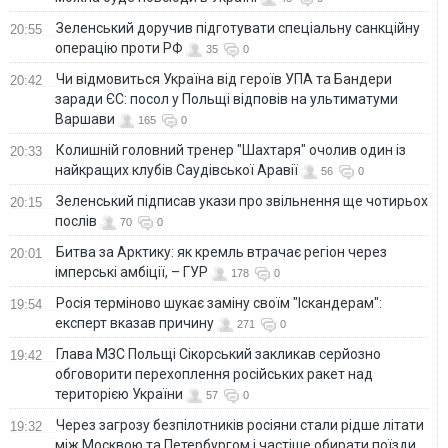
Зеленський доручив підготувати спеціальну санкційну
20:55
операцію проти РФ
35
0
Чи відмовиться Україна від героїв УПА та Бандери
20:42
заради ЄС: посол у Польщі відповів на ультиматуми
Варшави
165
0
Колишній головний тренер "Шахтаря" очолив один із
20:33
найкращих клубів Саудівської Аравії
56
0
Зеленський підписав укази про звільнення ще чотирьох
20:15
послів
70
0
Битва за Арктику: як кремль втрачає регіон через
20:01
імперські амбіції, – ГУР
178
0
Росія терміново шукає заміну своїм "Іскандерам":
19:54
експерт вказав причину
271
0
Глава МЗС Польщі Сікорський закликав серйозно
19:42
обговорити перехоплення російських ракет над
територією України
57
0
Через загрозу безпілотників росіяни стали рідше літати
19:32
між Москвою та Петербургом і частіше обирати поїзди