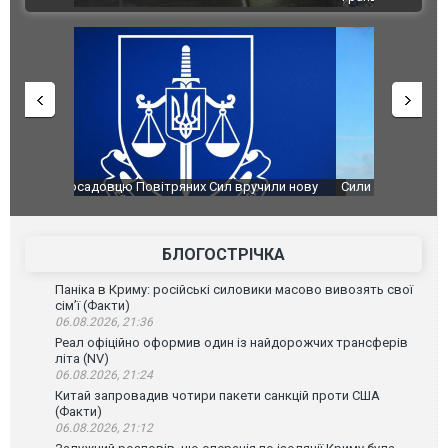
чили нову
Сили оборони уразили Ярославський НПЗ:
Неймар вла
губернатор регіону заявив про наймасштабнішу
"Сантоса".
атаку. ВІДЕО
БЛОГОСТРІЧКА
Паніка в Криму: російські силовики масово вивозять свої
сім’ї (Факти)
06.08.2026, 21:36
Реал офіційно оформив один із найдорожчих трансферів
літа (NV)
06.08.2026, 21:24
Китай запровадив чотири пакети санкцій проти США
(Факти)
06.08.2026, 21:12