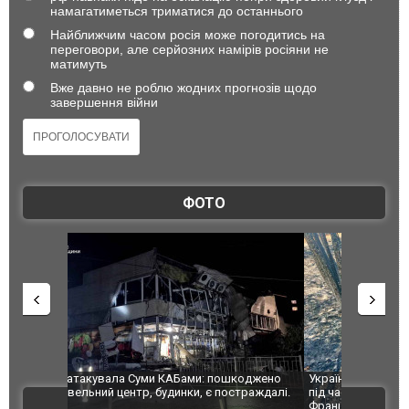
намагатиметься триматися до останнього
Найближчим часом росія може погодитись на
переговори, але серйозних намірів росіяни не
матимуть
Вже давно не роблю жодних прогнозів щодо
завершення війни
ФОТО
шкоджено
Українські надзвичайники врятували козуленя
СБУ за спр
траждалі.
під час ліквідації масштабної лісової пожежі у
Болгарії з
ВІДЕО
Франції
ФОТО