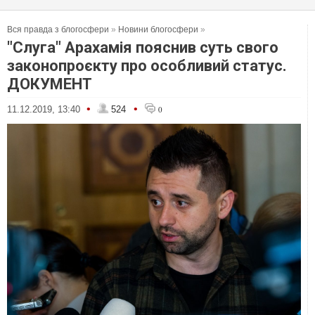
Вся правда з блогосфери
»
Новини блогосфери
»
"Слуга" Арахамія пояснив суть свого
законопроєкту про особливий статус.
ДОКУМЕНТ
•
•
11.12.2019, 13:40
524
0