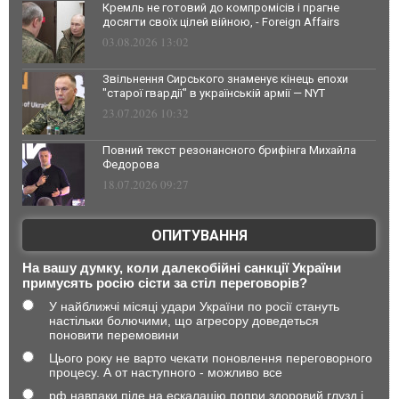
Кремль не готовий до компромісів і прагне
досягти своїх цілей війною, - Foreign Affairs
03.08.2026 13:02
Звільнення Сирського знаменує кінець епохи
"старої гвардії" в українській армії — NYT
23.07.2026 10:32
Повний текст резонансного брифінга Михайла
Федорова
18.07.2026 09:27
ОПИТУВАННЯ
На вашу думку, коли далекобійні санкції України
примусять росію сісти за стіл переговорів?
У найближчі місяці удари України по росії стануть
настільки болючими, що агресору доведеться
поновити перемовини
Цього року не варто чекати поновлення переговорного
процесу. А от наступного - можливо все
рф навпаки піде на ескалацію попри здоровий глузд і