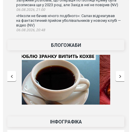
Залужний розповів, що операція по ізоляції Криму була
розписана ще у 2023 році, але Захід в неї не повірив (NV)
06.08.2026, 21:00
«Ніколи не бачив нічого подібного»: Салах відреагував
на фантастичний прийом уболівальників у новому клубі —
відео (NV)
06.08.2026, 20:48
БЛОГОЖАБИ
ІНФОГРАФІКА