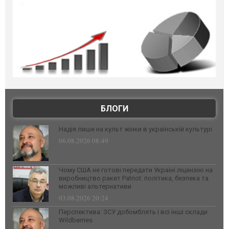
БЛОГИ
Надія лише на культ жінки в українській культурі
06.08.2026 08:49
Чому США не готові передати Україні ліцензію на
виробництво ракет Patriot: політика, безпека та
можливі альтернативи
03.08.2026 20:24
Перспектива: ЗСУ добомблять і всі інші склади
Wildberries