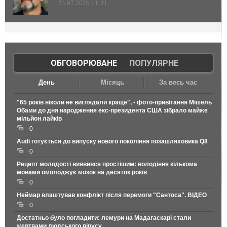
23.07.2026 11:31
ОБГОВОРЮВАНЕ
|
ПОПУЛЯРНЕ
День
Місяць
За весь час
"65 років ніколи не виглядали краще", - фото-привітання Мішель
Обами до дня народження екс-президента США зібрало майже
мільйон лайків
0
Audi готується до випуску нового покоління позашляховика Q8
0
Рецепт молодості виявився простішим: володіння кількома
мовами омолоджує мозок на десяток років
0
Неймар влаштував конфлікт після перемоги "Сантоса". ВІДЕО
0
Достатньо було погладити: лемури на Мадагаскарі стали
жертвами людського вірусу