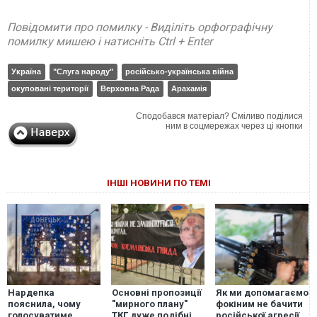
Повідомити про помилку - Виділіть орфографічну
помилку мишею і натисніть Ctrl + Enter
Україна
"Слуга народу"
російсько-українська війна
окуповані території
Верховна Рада
Арахамія
Сподобався матеріал? Сміливо поділися
ним в соцмережах через ці кнопки
ІНШІ НОВИНИ ПО ТЕМІ
Нардепка
Основні пропозиції
Як ми допомагаємо
пояснила, чому
"мирного плану"
фокіним не бачити
голосуватиме
ТКГ дуже подібні
російської агресії