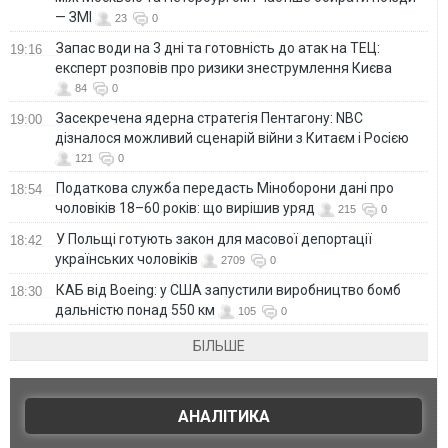
— ЗМІ
23
0
Запас води на 3 дні та готовність до атак на ТЕЦ:
19:16
експерт розповів про ризики знеструмлення Києва
84
0
Засекречена ядерна стратегія Пентагону: NBC
19:00
дізналося можливий сценарій війни з Китаєм і Росією
121
0
Податкова служба передасть Міноборони дані про
18:54
чоловіків 18–60 років: що вирішив уряд
215
0
У Польщі готують закон для масової депортації
18:42
українських чоловіків
2709
0
КАБ від Boeing: у США запустили виробництво бомб
18:30
дальністю понад 550 км
105
0
БІЛЬШЕ
АНАЛІТИКА