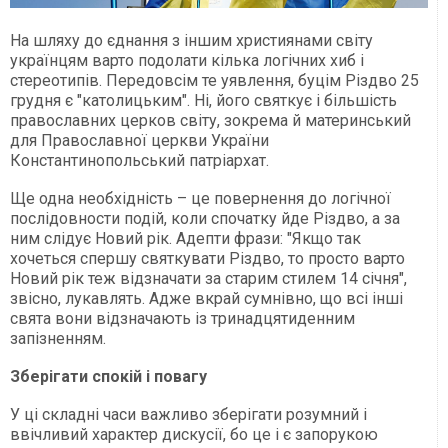
На шляху до єднання з іншим християнами світу
українцям варто подолати кілька логічних хиб і
стереотипів. Передовсім те уявлення, буцім Різдво 25
грудня є "католицьким". Ні, його святкує і більшість
православних церков світу, зокрема й материнський
для Православної церкви України
Константинопольський патріархат.
Ще одна необхідність – це повернення до логічної
послідовности подій, коли спочатку йде Різдво, а за
ним слідує Новий рік. Адепти фрази: "Якщо так
хочеться спершу святкувати Різдво, то просто варто
Новий рік теж відзначати за старим стилем 14 січня",
звісно, лукавлять. Адже вкрай сумнівно, що всі інші
свята вони відзначають із тринадцятиденним
запізненням.
Зберігати спокій і повагу
У ці складні часи важливо зберігати розумний і
ввічливий характер дискусії, бо це і є запорукою