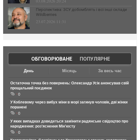
03.08.2026 20:24
Перспектива: ЗСУ добомблять і всі інші склади
Wildberries
23.07.2026 11:31
ОБГОВОРЮВАНЕ
|
ПОПУЛЯРНЕ
День
Місяць
За весь час
Остаточна точка без повернень: Олександр Усік анонсував свій
прощальний поєдинок
0
У Коблевому через вибух міни в морі загинув чоловік, дві жінки
поранені
0
У яких випадках доведеться замінити радянське свідоцтво про
народження: роз'яснення Мін'юсту
0