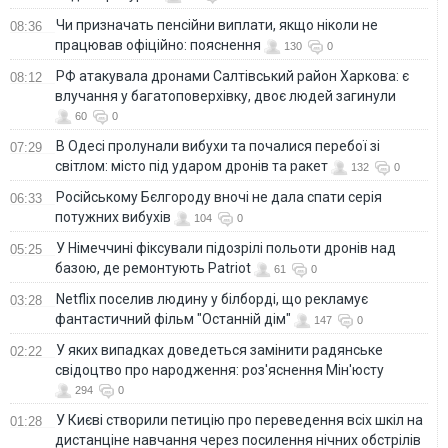
Чи призначать пенсійни виплати, якщо ніколи не
08:36
працював офіційно: пояснення
130
0
РФ атакувала дронами Салтівський район Харкова: є
08:12
влучання у багатоповерхівку, двоє людей загинули
60
0
В Одесі пролунали вибухи та почалися перебої зі
07:29
світлом: місто під ударом дронів та ракет
132
0
Російському Бєлгороду вночі не дала спати серія
06:33
потужних вибухів
104
0
У Німеччині фіксували підозрілі польоти дронів над
05:25
базою, де ремонтують Patriot
61
0
Netflix поселив людину у білборді, що рекламує
03:28
фантастичний фільм "Останній дім"
147
0
У яких випадках доведеться замінити радянське
02:22
свідоцтво про народження: роз'яснення Мін'юсту
294
0
У Києві створили петицію про переведення всіх шкіл на
01:28
дистанціне навчання через посилення нічних обстрілів