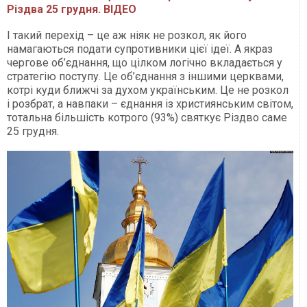
Різдва 25 грудня. ВІДЕО
І такий перехід – це аж ніяк не розкол, як його
намагаються подати супротивники цієї ідеї. А якраз
чергове об’єднання, що цілком логічно вкладається у
стратегію поступу. Це об’єднання з іншими церквами,
котрі куди ближчі за духом українським. Це не розкол
і розбрат, а навпаки – єднання із християнським світом,
тотальна більшість котрого (93%) святкує Різдво саме
25 грудня.