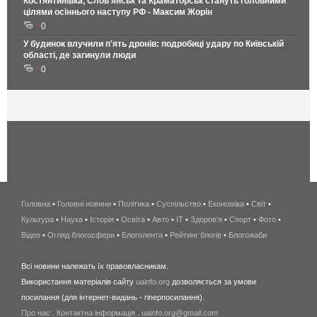
Костянтинівка, Слов'янськ та Краматорськ стануть головними
цілями осіннього наступу РФ - Максим Жорін
0
У будинок влучили п'ять дронів: подробиці удару по Київській
області, де загинули люди
0
Головна
•
Головні новини
•
Політика
•
Суспільство
•
Економіка
беспроводной
•
Світ
•
Культура
•
Наука
•
Історія
•
Освіта
•
Авто
•
IT
•
Здоров'я
интернет
•
Спорт
•
Фото
•
Відео
•
Огляд блогосфери
•
Блоголента
•
Рейтинг блогів
киев
•
Блогожаби
и
Всі новини належать їх правовласникам.
область
Використання матеріалів сайту
uainfo.org
дозволяється за умови
wimax
посилання (для інтернет-видань - гіперпосилання).
интернет
Про нас
.
Контактна інформація
.
uainfo.org@gmail.com
в