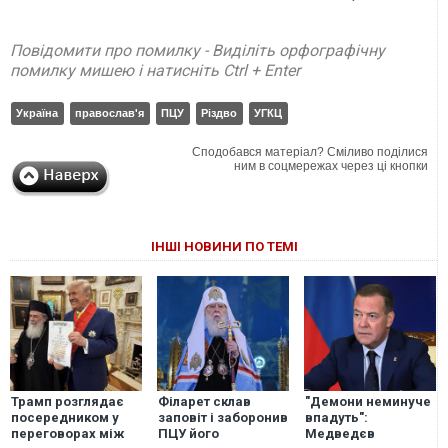
Повідомити про помилку - Виділіть орфографічну
помилку мишею і натисніть Ctrl + Enter
Україна
православ'я
ПЦУ
Різдво
УГКЦ
Сподобався матеріал? Сміливо поділися
ним в соцмережах через ці кнопки
ІНШІ НОВИНИ ПО ТЕМІ
Трамп розглядає
Філарет склав
"Демони неминуче
посередником у
заповіт і заборонив
впадуть":
переговорах між
ПЦУ його
Медведєв