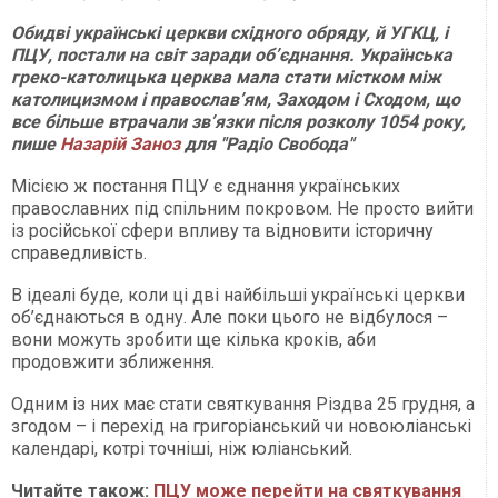
Обидві українські церкви східного обряду, й УГКЦ, і
ПЦУ, постали на світ заради об’єднання. Українська
греко-католицька церква мала стати містком між
католицизмом і православ’ям, Заходом і Сходом, що
все більше втрачали зв’язки після розколу 1054 року,
пише
Назарій Заноз
для "Радіо Свобода"
Місією ж постання ПЦУ є єднання українських
православних під спільним покровом. Не просто вийти
із російської сфери впливу та відновити історичну
справедливість.
В ідеалі буде, коли ці дві найбільші українські церкви
об’єднаються в одну. Але поки цього не відбулося –
вони можуть зробити ще кілька кроків, аби
продовжити зближення.
Одним із них має стати святкування Різдва 25 грудня, а
згодом – і перехід на григоріанський чи новоюліанські
календарі, котрі точніші, ніж юліанський.
Читайте також:
ПЦУ може перейти на святкування