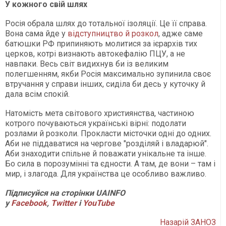
У кожного свій шлях
Росія обрала шлях до тотальної ізоляції. Це її справа.
Вона сама йде у
відступництво й розкол
, адже саме
батюшки РФ припиняють молитися за ієрархів тих
церков, котрі визнають автокефалію ПЦУ, а не
навпаки. Весь світ видихнув би із великим
полегшенням, якби Росія максимально зупинила своє
втручання у справи інших, сиділа би десь у куточку й
дала всім спокій.
Натомість мета світового християнства, частиною
котрого почуваються українські вірні: подолати
розлами й розколи. Прокласти місточки одні до одних.
Аби не піддаватися на чергове "розділяй і владарюй".
Аби знаходити спільне й поважати унікальне та інше.
Бо сила в порозумінні та єдности. А там, де вони – там і
мир, і злагода. Для українства це особливо важливо.
Підписуйся на сторінки UAINFO
у
Facebook
,
Twitter
і
Y
ouTube
Назарій ЗАНОЗ