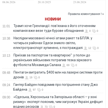
Україною та РФ
відспівувати
відреагував на
08.06.2026
20.10.2025
23.08.2024
патріарха, який не
заборону РПЦ в
визнав ПЦУ, - ЗМІ
Україні
Правила коментування ! »
НОВИНИ
Трамп хоче Гренландії: пов'язана з його оточенням
11:01
компанія вже везе туди бурове обладнання
0
0
Наслідки масованої нічної атаки ракет та БПЛА: у
10:38
чотирьох районах Одеси зникло світло,
електротранспорт зупинено, є постраждалі
12
0
Приїхав за паспортом та квартирою": у полон до
10:13
українських військових потрапив тезка зіркового
футболіста Мохамеда Салаха
69
0
Пентагон витратить $400 млн на лазерні системи проти
09:48
дронів
19
0
Гантер Байден повідомив про погіршення стану Джо
09:24
Байдена
97
0
«Одеська, Херсонська та Запорізька області – у зоні
09:00
ризику»: експерт пояснив, чим загрожує Україні дефіцит
водних ресурсів
73
0