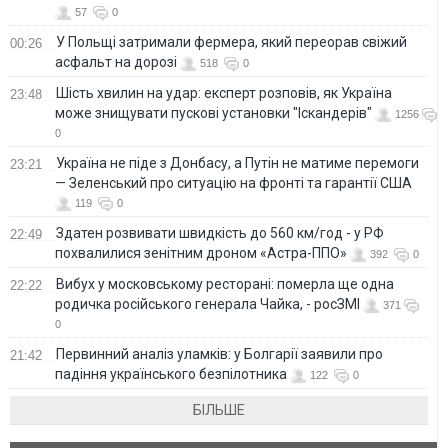
57
0
У Польщі затримали фермера, який переорав свіжий
00:26
асфальт на дорозі
518
0
Шість хвилин на удар: експерт розповів, як Україна
23:48
може знищувати пускові установки "Іскандерів"
1256
0
Україна не піде з Донбасу, а Путін не матиме перемоги
23:21
— Зеленський про ситуацію на фронті та гарантії США
119
0
Здатен розвивати швидкість до 560 км/год - у РФ
22:49
похвалилися зенітним дроном «Астра-ППО»
392
0
Вибух у московському ресторані: померла ще одна
22:22
родичка російського генерала Чайка, - росЗМІ
371
0
Первинний аналіз уламків: у Болгарії заявили про
21:42
падіння українського безпілотника
122
0
БІЛЬШЕ