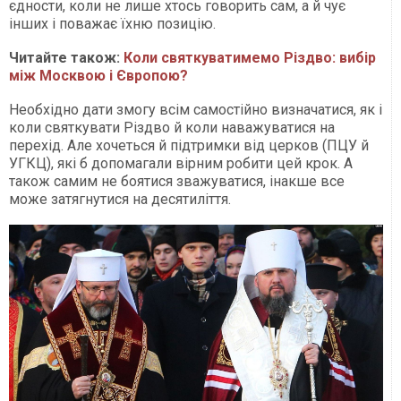
єдности, коли не лише хтось говорить сам, а й чує
інших і поважає їхню позицію.
Читайте також:
Коли святкуватимемо Різдво: вибір
між Москвою і Європою?
Необхідно дати змогу всім самостійно визначатися, як і
коли святкувати Різдво й коли наважуватися на
перехід. Але хочеться й підтримки від церков (ПЦУ й
УГКЦ), які б допомагали вірним робити цей крок. А
також самим не боятися зважуватися, інакше все
може затягнутися на десятиліття.