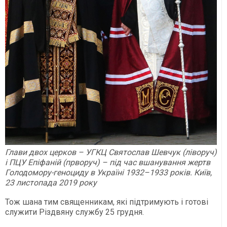
Глави двох церков – УГКЦ Святослав Шевчук (ліворуч)
і ПЦУ Епіфаній (прворуч) – під час вшанування жертв
Голодомору-геноциду в Україні 1932–1933 років. Київ,
23 листопада 2019 року
Тож шана тим священникам, які підтримують і готові
служити Різдвяну службу 25 грудня.