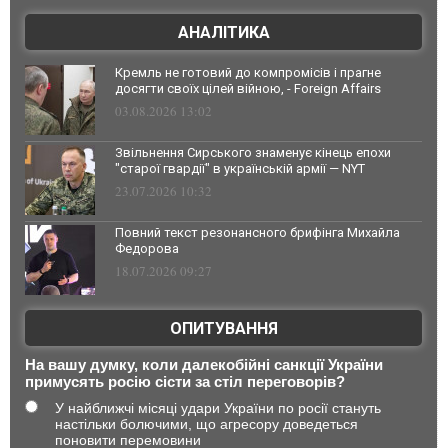
АНАЛІТИКА
Кремль не готовий до компромісів і прагне
досягти своїх цілей війною, - Foreign Affairs
03.08.2026 13:02
Звільнення Сирського знаменує кінець епохи
"старої гвардії" в українській армії — NYT
23.07.2026 10:32
Повний текст резонансного брифінга Михайла
Федорова
18.07.2026 09:27
ОПИТУВАННЯ
На вашу думку, коли далекобійні санкції України
примусять росію сісти за стіл переговорів?
У найближчі місяці удари України по росії стануть
настільки болючими, що агресору доведеться
поновити перемовини