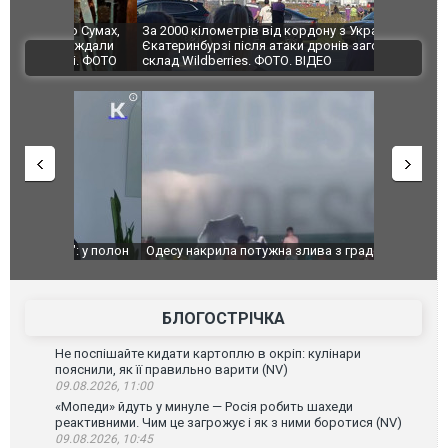
по Сумах,
За 2000 кілометрів від кордону з Україною: в
"Мої іграш
траждали
Єкатеринбурзі після атаки дронів загорівся
суперкарів
ВІДЕО
ині. ФОТО
склад Wildberries. ФОТО. ВІДЕО
": у полон
Одесу накрила потужна злива з градом та
Вже вивели 
в тезка
ураганним вітром
позашляхов
лаха
БЛОГОСТРІЧКА
Не поспішайте кидати картоплю в окріп: кулінари
пояснили, як її правильно варити (NV)
09.08.2026, 11:00
«Мопеди» йдуть у минуле — Росія робить шахеди
реактивними. Чим це загрожує і як з ними боротися (NV)
09.08.2026, 10:45