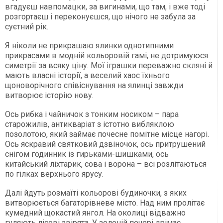
вгадуєш навпомацки, за вигинами, що там, і вже тоді
розгортаєш і переконуєшся, що нічого не забула за
суєтний рік.
Я ніколи не прикрашаю ялинки однотипними
прикрасами в модній кольоровій гамі, не дотримуюся
симетрії за всяку ціну. Мої іграшки переважно скляні й
мають власні історії, а веселий хаос їхнього
щоноворічного співіснування на ялинці завжди
витворює історію нову.
Ось рибка і чайничок з тонким носиком – пара
старожилів, антикваріат з істотно вибляклою
позолотою, який займає почесне помітне місце нагорі.
Ось яскравий святковий дзвіночок, ось притрушений
снігом годинник із гирьками-шишками, ось
китайський ліхтарик, сова і ворона – всі розлітаються
по гілках верхнього ярусу.
Далі йдуть розмаїті кольорові будиночки, з яких
витворюється багаторівневе місто. Над ним пролітає
кумедний щокастий янгол. На околиці відважно
гуляють лісові звірята. У зеленій печері дрімає