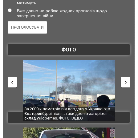
матимуть
Вже давно не роблю жодних прогнозів щодо
завершення війни
ФОТО
по Сумах,
За 2000 кілометрів від кордону з Україною: в
"Мої іграш
траждали
Єкатеринбурзі після атаки дронів загорівся
суперкарів
ВІДЕО
ині. ФОТО
склад Wildberries. ФОТО. ВІДЕО