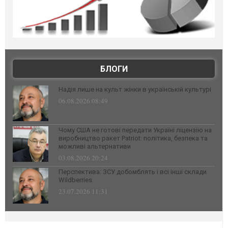
БЛОГИ
Надія лише на культ жінки в українській культурі
06.08.2026 08:49
Чому США не готові передати Україні ліцензію на
виробництво ракет Patriot: політика, безпека та
можливі альтернативи
03.08.2026 20:24
Перспектива: ЗСУ добомблять і всі інші склади
Wildberries
23.07.2026 11:31