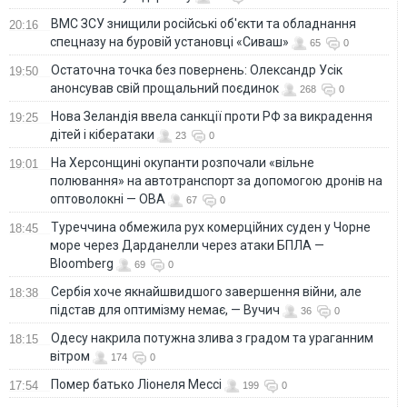
ВМС ЗСУ знищили російські об'єкти та обладнання
20:16
спецназу на буровій установці «Сиваш»
65
0
Остаточна точка без повернень: Олександр Усік
19:50
анонсував свій прощальний поєдинок
268
0
Нова Зеландія ввела санкції проти РФ за викрадення
19:25
дітей і кібератаки
23
0
На Херсонщині окупанти розпочали «вільне
19:01
полювання» на автотранспорт за допомогою дронів на
оптоволокні — ОВА
67
0
Туреччина обмежила рух комерційних суден у Чорне
18:45
море через Дарданелли через атаки БПЛА —
Bloomberg
69
0
Сербія хоче якнайшвидшого завершення війни, але
18:38
підстав для оптимізму немає, — Вучич
36
0
Одесу накрила потужна злива з градом та ураганним
18:15
вітром
174
0
Помер батько Ліонеля Мессі
17:54
199
0