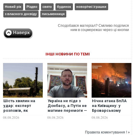
Новий рік
Різдво
свято
будинок
новорічні іграшки
з власного досвіду
письменниця
Сподобався матеріал? Сміливо поділися
ним в соцмережах через ці кнопки
ІНШІ НОВИНИ ПО ТЕМІ
Шість хвилин на
Україна не піде з
Нічна атака БпЛА
удар: експерт
Донбасу, а Путін не
на Київщину: у
розповів, як
матиме перемоги —
Броварському
Україна може
Зеленський про
районі загинули
08.08.2026
08.08.2026
08.08.2026
знищувати пускові
ситуацію на фронті
директор ліцею, її
установки
та гарантії США
чоловік та 3-річний
"Іскандерів"
онук
Правила коментування ! »