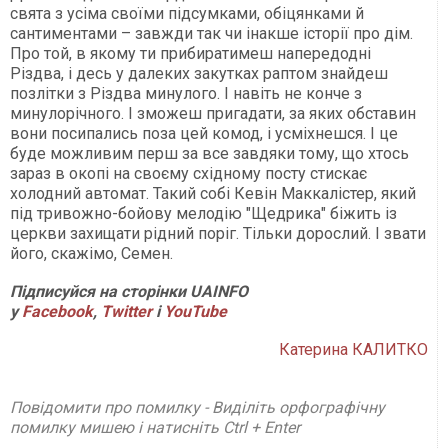
свята з усіма своїми підсумками, обіцянками й
сантиментами – завжди так чи інакше історії про дім.
Про той, в якому ти прибиратимеш напередодні
Різдва, і десь у далеких закутках раптом знайдеш
позлітки з Різдва минулого. І навіть не конче з
минулорічного. І зможеш пригадати, за яких обставин
вони посипались поза цей комод, і усміхнешся. І це
буде можливим перш за все завдяки тому, що хтось
зараз в окопі на своєму східному посту стискає
холодний автомат. Такий собі Кевін Маккалістер, який
під тривожно-бойову мелодію "Щедрика" біжить із
церкви захищати рідний поріг. Тільки дорослий. І звати
його, скажімо, Семен.
Підписуйся на сторінки UAINFO
у
Facebook
,
Twitter
і
Y
ouTube
Катерина КАЛИТКО
Повідомити про помилку - Виділіть орфографічну
помилку мишею і натисніть Ctrl + Enter