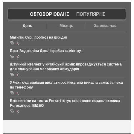
ОБГОВОРЮВАНЕ
|
ПОПУЛЯРНЕ
День
Місяць
За весь час
Магнітні бурі: прогноз на вихідні
0
Брат Анджеліни Джолі зробив камінг-аут
0
Штучний інтелект у китайській армії: впроваджується система
для планування масованих авіаударів
0
У Чехії суд вирішив вислати росіянку, яка вийшла заміж за чеха
по телефону
0
Вже вивели на тести: Ferrari готує оновлення позашляховика
Purosangue. ВІДЕО
0