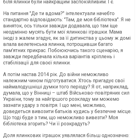
біля ялинки були найкращим заспокійливим. І є.
На питання "Де ти вдома?" інтелектуали начебто
стандартно відповідають: "Там, де моя бібліотека". Я не
виняток, ось тільки завжди додавала, що там іще
неодмінно мусять бути мої ялинкові іграшки. Мама
іноді з жалем згадує, як за її дитинства у цьому ж домі
впала велетенська ялинка, потрощивши багато
пам’ятних прикрас. Побоюючись такого сценарію, я
завжди передбачала кілька варіантів кріплень і
стабілізації для своєї ялинки.
А потім настав 2014 рік. До війни неможливо
належним чином підготуватися. Хтось пригадує свої
наймалодушніші думки того періоду? Я от, наприклад,
думала, що у Вінниці – штаб Військово-повітряних сил
України, тому за найгіршого розкладу ми можемо
зазнати удару з повітря. І що мені, можливо,
доведеться вивозити батьків кудись у безпечне місце.
Що тоді буде з тим, що неможливо вивезти? Моя
бібліотека згорить? Чи її розкрадуть?
Доля ялинкових іграшок уявлялася більш однозначно: