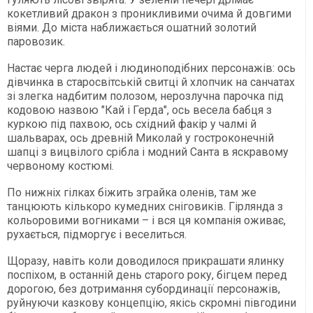
кокетливий дракон з проникливими очима й довгими
віями. До міста наближається ошатний золотий
паровозик.
Настає черга людей і людиноподібних персонажів: ось
дівчинка в старосвітській свитці й хлопчик на санчатах
зі злегка надбитим полозом, нерозлучна парочка під
кодовою назвою "Кай і Герда", ось весела бабця з
куркою під пахвою, ось східний факір у чалмі й
шальварах, ось древній Миколай у гостроконечній
шапці з вицвілого срібла і модний Санта в яскравому
червоному костюмі.
По нижніх гілках біжить зграйка оленів, там же
танцюють кількоро кумедних сніговиків. Гірлянда з
кольоровими вогниками – і вся ця компанія оживає,
рухається, підморгує і веселиться.
Щоразу, навіть коли доводилося прикрашати ялинку
поспіхом, в останній день старого року, бігцем перед
дорогою, без дотримання субординації персонажів,
руйнуючи казкову концепцію, якісь скромні півгодини