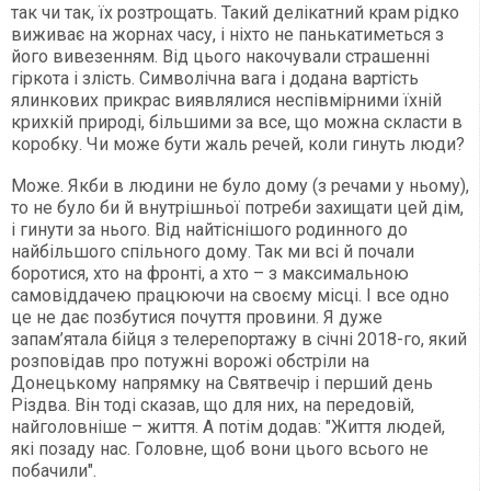
так чи так, їх розтрощать. Такий делікатний крам рідко
виживає на жорнах часу, і ніхто не панькатиметься з
його вивезенням. Від цього накочували страшенні
гіркота і злість. Символічна вага і додана вартість
ялинкових прикрас виявлялися неспівмірними їхній
крихкій природі, більшими за все, що можна скласти в
коробку. Чи може бути жаль речей, коли гинуть люди?
Може. Якби в людини не було дому (з речами у ньому),
то не було би й внутрішньої потреби захищати цей дім,
і гинути за нього. Від найтіснішого родинного до
найбільшого спільного дому. Так ми всі й почали
боротися, хто на фронті, а хто – з максимальною
самовіддачею працюючи на своєму місці. І все одно
це не дає позбутися почуття провини. Я дуже
запам’ятала бійця з телерепортажу в січні 2018-го, який
розповідав про потужні ворожі обстріли на
Донецькому напрямку на Святвечір і перший день
Різдва. Він тоді сказав, що для них, на передовій,
найголовніше – життя. А потім додав: "Життя людей,
які позаду нас. Головне, щоб вони цього всього не
побачили".