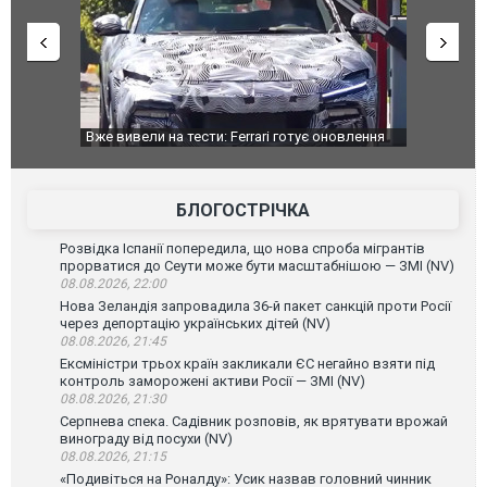
дом та
Вже вивели на тести: Ferrari готує оновлення
Вийшов тре
позашляховика Purosangue. ВІДЕО
фільму "Аф
БЛОГОСТРІЧКА
Розвідка Іспанії попередила, що нова спроба мігрантів
прорватися до Сеути може бути масштабнішою — ЗМІ (NV)
08.08.2026, 22:00
Нова Зеландія запровадила 36-й пакет санкцій проти Росії
через депортацію українських дітей (NV)
08.08.2026, 21:45
Ексміністри трьох країн закликали ЄС негайно взяти під
контроль заморожені активи Росії — ЗМІ (NV)
08.08.2026, 21:30
Серпнева спека. Садівник розповів, як врятувати врожай
винограду від посухи (NV)
08.08.2026, 21:15
«Подивіться на Роналду»: Усик назвав головний чинник