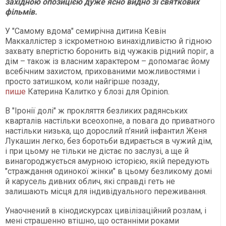
західною опозицією дуже ясно видно зі святкових
фільмів.
У "Самому вдома" семирічна дитина Кевін
Маккаллістер з іскрометною винахідливістю й гідною
захвату впертістю боронить від чужаків рідний поріг, а
дім – також із власним характером – допомагає йому
всебічним захистом, прихованими можливостями і
просто затишком, коли найгірше позаду,
пише
Катерина Калитко у блозі для Оpinion.
В "Іронії долі" ж прокляття безликих радянських
кварталів настільки всеохопне, а повага до приватного
настільки низька, що дорослий п’яний інфантил Женя
Лукашин легко, без боротьби вдирається в чужий дім,
і при цьому не тільки не дістає по заслузі, а ще й
винагороджується амурною історією, якій передують
"страждання одинокої жінки" в цьому безликому домі
й карусель дивних облич, які справді геть не
залишають місця для індивідуального переживання.
Унаочнений в кінодискурсах цивілізаційний розлам, і
мені страшенно втішно, що останніми роками