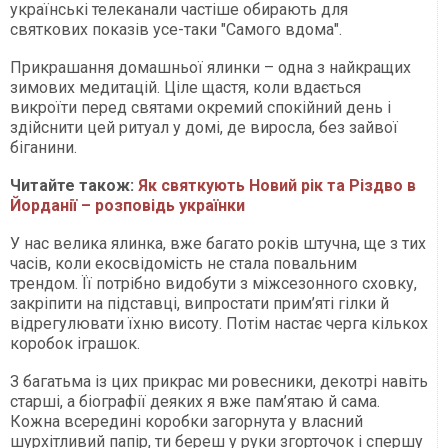
українські телеканали частіше обирають для
святкових показів усе-таки "Самого вдома".
Прикрашання домашньої ялинки – одна з найкращих
зимових медитацій. Ціле щастя, коли вдається
викроїти перед святами окремий спокійний день і
здійснити цей ритуал у домі, де виросла, без зайвої
біганини.
Читайте також:
Як святкують Новий рік та Різдво в
Йорданії – розповідь українки
У нас велика ялинка, вже багато років штучна, ще з тих
часів, коли екосвідомість не стала повальним
трендом. Її потрібно видобути з міжсезонного сховку,
закріпити на підставці, випростати прим’яті гілки й
відрегулювати їхню висоту. Потім настає черга кількох
коробок іграшок.
З багатьма із цих прикрас ми ровесники, декотрі навіть
старші, а біографії деяких я вже пам’ятаю й сама.
Кожна всередині коробки загорнута у власний
шурхітливий папір, ти береш у руки згорточок і спершу