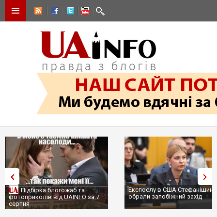
Експослу в США Стефанішиній
Трамп не передасть Україні
обрали запобіжний захід
сотні ракет до Patriot, бо у
...