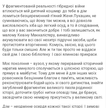
У фрагментованій реальності гібридної війни
втілюється мій дитячий кошмар: до тебе в дім
ломиться безцеремонний п’яний Женя Лукашин, не
сумніваючись, що йому так можна, а всі довкола
висловлюють хіба що легкий осуд, а то й сподівання,
що все у вас закінчиться добре. І тобі залишається, як
малому Кевіну Маккалістеру, винахідливо
акумулювати всі свої нехитрі підручні засоби, щоби
протистояти вторгненню. Комусь, звісно, від цього
буде тільки смішно. Але ж ти так просто не віддаси
свій дім. І свою бібліотеку. І свої ялинкові прикраси.
Моє покоління – вузол, у якому перерваний історичний
наратив минулого сполучається з цілісною історією, що
прямує в майбутнє. Тому для мене й для інших моїх
ровесників безцінним благом є пам’ять, можливість
реконструювати бодай щось зі свого дитинства, знайти
загублений фрагментик великого пазла родинної
історії, доточити грубої нитки оповіді там, де бракує,
засвідчити свою немарну присутність у великому світі.
Дім – неодмінне осердя кожної такої історії. І зимові