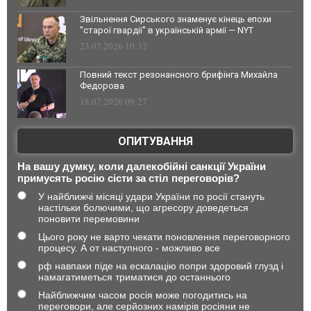
Звільнення Сирського знаменує кінець епохи
"старої гвардії" в українській армії — NYT
23.07.2026 10:32
Повний текст резонансного брифінга Михайла
Федорова
18.07.2026 09:27
ОПИТУВАННЯ
На вашу думку, коли далекобійні санкції України
примусять росію сісти за стіл переговорів?
У найближчі місяці удари України по росії стануть
настільки болючими, що агресору доведеться
поновити перемовини
Цього року не варто чекати поновлення переговорного
процесу. А от наступного - можливо все
рф навпаки піде на ескалацію попри здоровий глузд і
намагатиметься триматися до останнього
Найближчим часом росія може погодитись на
переговори, але серйозних намірів росіяни не