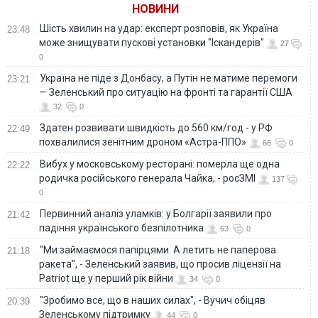
НОВИНИ
Шість хвилин на удар: експерт розповів, як Україна
23:48
може знищувати пускові установки "Іскандерів"
27
0
Україна не піде з Донбасу, а Путін не матиме перемоги
23:21
— Зеленський про ситуацію на фронті та гарантії США
32
0
Здатен розвивати швидкість до 560 км/год - у РФ
22:49
похвалилися зенітним дроном «Астра-ППО»
66
0
Вибух у московському ресторані: померла ще одна
22:22
родичка російського генерала Чайка, - росЗМІ
137
0
Первинний аналіз уламків: у Болгарії заявили про
21:42
падіння українського безпілотника
63
0
"Ми займаємося папірцями. А летить не паперова
21:18
ракета", - Зеленський заявив, що просив ліцензії на
Patriot ще у перший рік війни
34
0
"Зробимо все, що в наших силах", - Вучич обіцяв
20:39
Зеленському підтримку
44
0