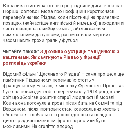
Є красива святочна історія про різдвяне диво в окопах
Першої світової. Мова про неофіційні короткочасні
перемир’я на час Різдва, коли піхотинці на прилеглих
позиціях (найчастіше англійські й німецькі) виходили зі
своїх шанців на нічийну землю, обмінювалися
символічними дарунками, разом ховали мертвих,
часом навіть трохи грали у футбол.
Читайте також:
З дюжиною устриць та індичкою з
каштанами. Як святкують Різдво у Франції –
розповідь українки
Відомий фільм "Щасливого Різдва" – саме про це, а ще
пам’ятник Різдвяному перемир’ю стоїть у
французькому Ельзасі, в містечку Френінген. Проте так
було не повсюди, та й то переважно у 1914 році, коли
світ ще зберігав рештки старої людяності й моралі.
Коли вона потонула в крові, після битв на Соммі та під
Верденом, після іпритових атак, колосальних жертв з
обох боків і глобального розлюднення внаслідок
цього, різдвяні казки на фронті перестали бути
можливими. На століття вперед.