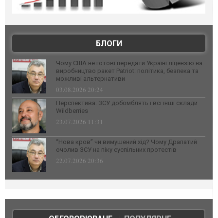
БЛОГИ
Чому США не готові передати Україні ліцензію на
виробництво ракет Patriot: політика, безпека та
можливі альтернативи
03.08.2026 20:24
Перспектива: ЗСУ добомблять і всі інші склади
Wildberries
23.07.2026 11:31
“Нова кров” чи вимушений хід? Чому Драпатий
очолив ЗСУ на піку суспільних протестів
22.07.2026 20:36