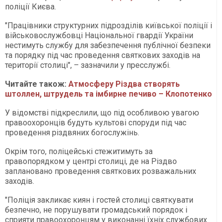
поліції Києва.
"Працівники структурних підрозділів київської поліції і
військовослужбовці Національної гвардії України
нестимуть службу для забезпечення публічної безпеки
та порядку під час проведення святкових заходів на
території столиці", – зазначили у пресслужбі.
Читайте також:
Атмосферу Різдва створять
штоллен, штрудель та імбирне печиво – Клопотенко
У відомстві підкреслили, що під особливою увагою
правоохоронців будуть культові споруди під час
проведення різдвяних богослужінь.
Окрім того, поліцейські стежитимуть за
правопорядком у центрі столиці, де на Різдво
заплановано проведення святкових розважальних
заходів.
"Поліція закликає киян і гостей столиці святкувати
безпечно, не порушувати громадський порядок і
сприяти правоохоронцям у виконанні їхніх службових