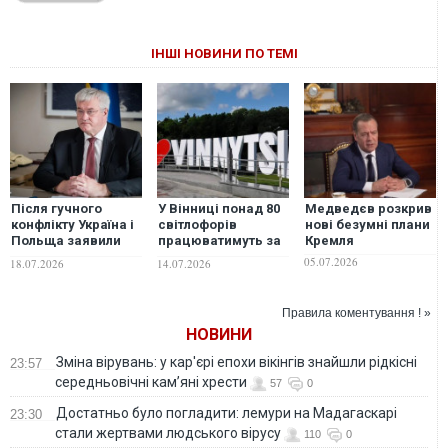
ІНШІ НОВИНИ ПО ТЕМІ
Після гучного
У Вінниці понад 80
Медведєв розкрив
конфлікту Україна і
світлофорів
нові безумні плани
Польща заявили
працюватимуть за
Кремля
про нові кроки у
новим алгоритмом
05.07.2026
18.07.2026
14.07.2026
відносинах: деталі
під час хвилини
мовчання
Правила коментування ! »
НОВИНИ
Зміна вірувань: у кар'єрі епохи вікінгів знайшли рідкісні
23:57
середньовічні кам’яні хрести
57
0
Достатньо було погладити: лемури на Мадагаскарі
23:30
стали жертвами людського вірусу
110
0