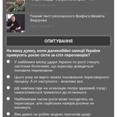
23.07.2026 10:32
Повний текст резонансного брифінга Михайла
Федорова
18.07.2026 09:27
ОПИТУВАННЯ
На вашу думку, коли далекобійні санкції України
примусять росію сісти за стіл переговорів?
У найближчі місяці удари України по росії стануть
настільки болючими, що агресору доведеться
поновити перемовини
Цього року не варто чекати поновлення переговорного
процесу. А от наступного - можливо все
рф навпаки піде на ескалацію попри здоровий глузд і
намагатиметься триматися до останнього
Найближчим часом росія може погодитись на
переговори, але серйозних намірів росіяни не
матимуть
Вже давно не роблю жодних прогнозів щодо