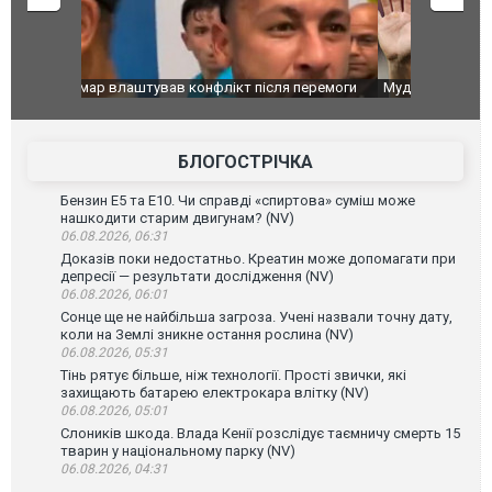
перемоги
Мудрик провів перший матч за "Челсі" після
Українські
допінгової дискваліфікації. ВІДЕО
під час лік
Франції
БЛОГОСТРІЧКА
Бензин Е5 та Е10. Чи справді «спиртова» суміш може
нашкодити старим двигунам? (NV)
06.08.2026, 06:31
Доказів поки недостатньо. Креатин може допомагати при
депресії — результати дослідження (NV)
06.08.2026, 06:01
Сонце ще не найбільша загроза. Учені назвали точну дату,
коли на Землі зникне остання рослина (NV)
06.08.2026, 05:31
Тінь рятує більше, ніж технології. Прості звички, які
захищають батарею електрокара влітку (NV)
06.08.2026, 05:01
Слоників шкода. Влада Кенії розслідує таємничу смерть 15
тварин у національному парку (NV)
06.08.2026, 04:31