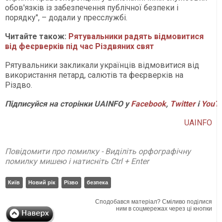
обов'язків із забезпечення публічної безпеки і
порядку", – додали у пресслужбі.
Читайте також:
Рятувальники радять відмовитися
від феєрверків під час Різдвяних свят
Рятувальники закликали українців відмовитися від
використання петард, салютів та феєрверків на
Різдво.
Підписуйся на сторінки UAINFO у
Facebook
,
Twitter
і
Y
ouT
UAINFO
Повідомити про помилку - Виділіть орфографічну
помилку мишею і натисніть Ctrl + Enter
Київ
Новий рік
Різво
безпека
Сподобався матеріал? Сміливо поділися
ним в соцмережах через ці кнопки