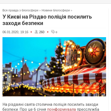
Вся правда з блогосфери
»
Новини блогосфери
»
У Києві на Різдво поліція посилить
заходи безпеки
•
•
06.01.2020, 19:16
260
0
На різдвяні свята столична поліція посилить заходи
безпеки. Про це 6 січня
поінформувала
пресслужба