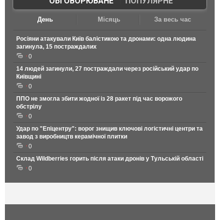
ОБГОВОРЮВАНЕ
|
ПОПУЛЯРНЕ
День
Місяць
За весь час
Росіяни атакували Київ балістикою та дронами: одна людина
загинула, 15 постраждалих
0
14 людей загинули, 27 постраждали через російський удар по
Київщині
0
ППО не змогла збити жодної із 28 ракет під час ворожого
обстрілу
0
Удар по "Епіцентру": ворог знищив ключові логістичні центри та
завод з виробництв керамічної плитки
0
Склад Wildberries горить після атаки дронів у Тульській області
0