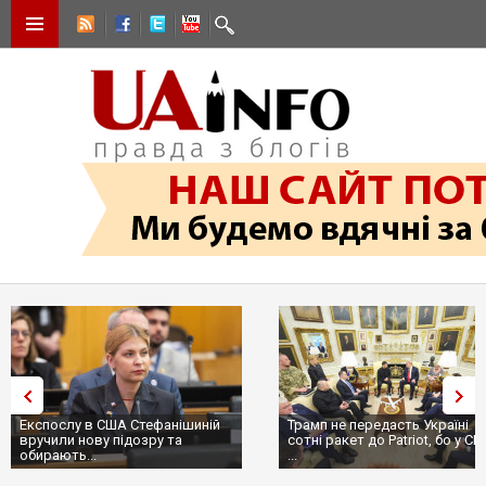
Експослу в США Стефанішиній
Трамп не передасть Україні
вручили нову підозру та
сотні ракет до Patriot, бо у С
обирають...
...