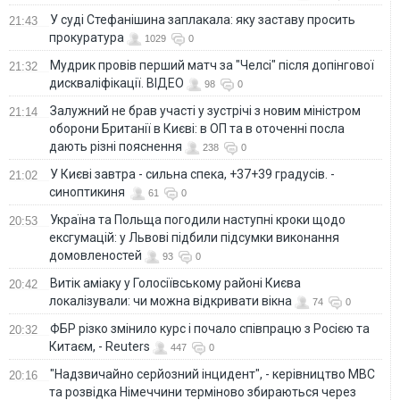
У суді Стефанішина заплакала: яку заставу просить
21:43
прокуратура
1029
0
Мудрик провів перший матч за "Челсі" після допінгової
21:32
дискваліфікації. ВІДЕО
98
0
Залужний не брав участі у зустрічі з новим міністром
21:14
оборони Британії в Києві: в ОП та в оточенні посла
дають різні пояснення
238
0
У Києві завтра - сильна спека, +37+39 градусів. -
21:02
синоптикиня
61
0
Україна та Польща погодили наступні кроки щодо
20:53
ексгумацій: у Львові підбили підсумки виконання
домовленостей
93
0
Витік аміаку у Голосіївському районі Києва
20:42
локалізували: чи можна відкривати вікна
74
0
ФБР різко змінило курс і почало співпрацю з Росією та
20:32
Китаєм, - Reuters
447
0
"Надзвичайно серйозний інцидент", - керівництво МВС
20:16
та розвідка Німеччини терміново збираються через