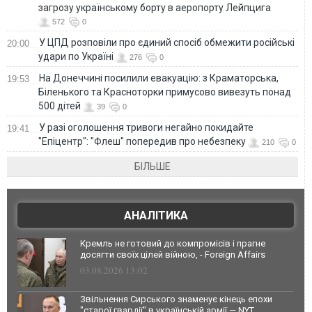
загрозу українському борту в аеропорту Лейпцига
572
0
У ЦПД розповіли про єдиний спосіб обмежити російські
20:00
удари по Україні
276
0
На Донеччині посилили евакуацію: з Краматорська,
19:53
Біленького та Красноторки примусово вивезуть понад
500 дітей
39
0
У разі оголошення тривоги негайно покидайте
19:41
"Епіцентр": "Флеш" попередив про небезпеку
210
0
БІЛЬШЕ
АНАЛІТИКА
Кремль не готовий до компромісів і прагне
досягти своїх цілей війною, - Foreign Affairs
03.08.2026 13:02
Звільнення Сирського знаменує кінець епохи
"старої гвардії" в українській армії — NYT