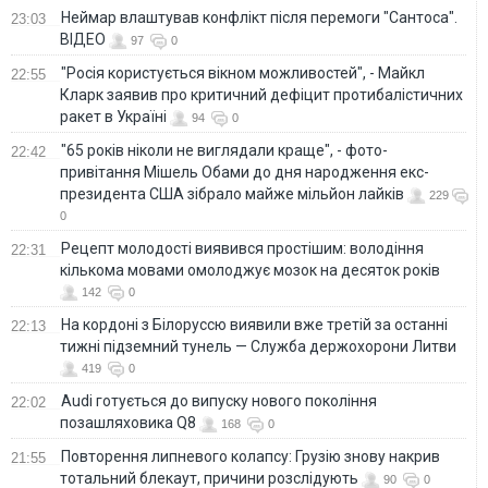
Неймар влаштував конфлікт після перемоги "Сантоса".
23:03
ВІДЕО
97
0
"Росія користується вікном можливостей", - Майкл
22:55
Кларк заявив про критичний дефіцит протибалістичних
ракет в Україні
94
0
"65 років ніколи не виглядали краще", - фото-
22:42
привітання Мішель Обами до дня народження екс-
президента США зібрало майже мільйон лайків
229
0
Рецепт молодості виявився простішим: володіння
22:31
кількома мовами омолоджує мозок на десяток років
142
0
На кордоні з Білоруссю виявили вже третій за останні
22:13
тижні підземний тунель — Служба держохорони Литви
419
0
Audi готується до випуску нового покоління
22:02
позашляховика Q8
168
0
Повторення липневого колапсу: Грузію знову накрив
21:55
тотальний блекаут, причини розслідують
90
0