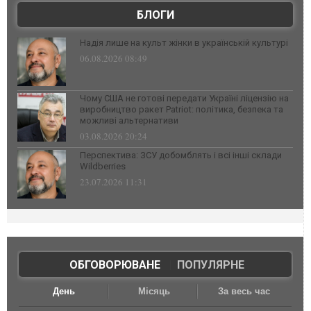
БЛОГИ
Надія лише на культ жінки в українській культурі
06.08.2026 08:49
Чому США не готові передати Україні ліцензію на
виробництво ракет Patriot: політика, безпека та
можливі альтернативи
03.08.2026 20:24
Перспектива: ЗСУ добомблять і всі інші склади
Wildberries
23.07.2026 11:31
ОБГОВОРЮВАНЕ
|
ПОПУЛЯРНЕ
День
Місяць
За весь час