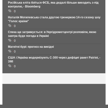
Російська еліта боїться ФСБ, яка дедалі більше виходить з-під
контролю, - Bloomberg
0
Наталія Могилевська стала другою тренеркою 14-го сезону шоу
"Голос країни"
0
Спека ще затримується: в Укргідрометцентрі розповіли, якою
завтра буде погода в Україні
0
Магнітні бурі: прогноз на вихідні
0
США і Україна модернізують С-300 через дефіцит ракет Patriot, -
ЗМІ
0