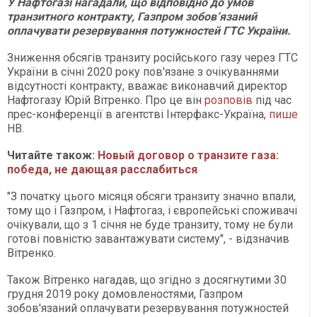
У Нафтогазі нагадали, що відповідно до умов
транзитного контракту, Газпром зобов’язаний
оплачувати резервування потужностей ГТС України.
Зниження обсягів транзиту російського газу через ГТС
України в січні 2020 року пов'язане з очікуваннями
відсутності контракту, вважає виконавчий директор
Нафтогазу Юрій Вітренко. Про це він
розповів
під час
прес-конференції в агентстві Інтерфакс-Україна,
пише
НВ.
Читайте також:
Новый договор о транзите газа:
победа, не дающая расслабиться
"З початку цього місяця обсяги транзиту значно впали,
тому що і Газпром, і Нафтогаз, і європейські споживачі
очікували, що з 1 січня не буде транзиту, тому не були
готові повністю завантажувати систему", - відзначив
Вітренко.
Також Вітренко нагадав, що згідно з досягнутими 30
грудня 2019 року домовленостями, Газпром
зобов'язаний оплачувати резервування потужностей