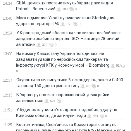
США щомісяця постачатимуть Україні ракети для
14:14
Patriot, - Зеленський
180
0
Маск відмовляє Україні у використанні Starlink для
13:48
ударів по території РФ
156
0
У Кіровоградській області під час виконання бойового
13:24
завдання розбився вертоліт ЗСУ — загинув 28-річний
авіатехнік
319
0
На вимогу Казахстану Україна погодилася не
13:00
завдавати ударів по неросійським танкерам та
інфраструктурі КТК у Чорному морі — Bloomberg
91
0
Окупанти за ніч випустили 6 «Іскандерів», ракети С-400
12:37
та понад 150 дронів різного типу
61
0
В Україні рух потягів паралізований: деякі рейси
12:13
запізнюються
524
0
У будинок влучили п'ять дронів: подробиці удару по
11:51
Київській області, де загинули люди
354
0
Костянтинівка, Слов'янськ та Краматорськ стануть
11:25
головними цілями осіннього наступу РФ - Максим Жорін