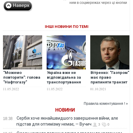
ним в соцмережах через ці кнопки
ІНШІ НОВИНИ ПО ТЕМІ
"Можемо
Україна вже не
Вітренко: "Газпром"
повторити": голова
відповідальна за
має право
"Нафтогазу"
транспортування
припиняти транзит
пригрозив
газу через
газу через Україну,
11.05.2022
11.05.2022
01.10.2021
"Газпрому" новим
окуповані території
але має платити
арбітражем
– Нафтогаз
Правила коментування ! »
НОВИНИ
Сербія хоче якнайшвидшого завершення війни, але
18:38
підстав для оптимізму немає, — Вучич
3
0