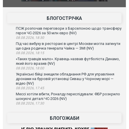
позашляховика Purosangue. ВІДЕО
фільму "Аф
БЛОГОСТРІЧКА
ПСЖ розпочав переговори з Барселоною щодо трансферу
героя ЧС-2026 за 50 млн євро (NV)
08.08.2026, 18:30
Під час вибуху в ресторані в центрі Москви могла загинути
ще одна родичка генерала Чайка — ЗМІ (NV)
08.08.2026, 18:15
«Таких гравців мало». Кравець назвав футболіста Динамо,
який його вразив (NV)
08.08.2026, 18:00
Українські бійці знищили обладнання РФ для управління
дронами на буровій установці Сиваш у Чорному морі —
відео (NV)
08.08.2026, 17:45
Мессі хотіли вбити, Роналду переслідували: ФБР розкрило
шокуючі деталі ЧС-2026 (NV)
08.08.2026, 17:30
БЛОГОЖАБИ