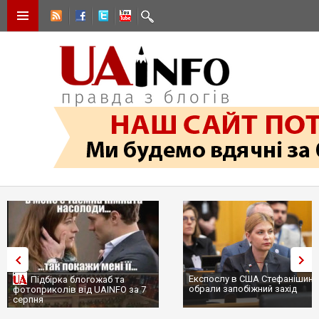
Експослу в США Стефанішині
Підбірка блогожаб та
обрали запобіжний захід
фотоприколів від UAINFO за 7
серпня