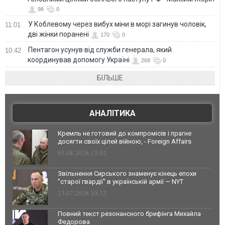
98
0
У Коблевому через вибух міни в морі загинув чоловік,
11:01
дві жінки поранені
170
0
Пентагон усунув від служби генерала, який
10:42
координував допомогу Україні
268
0
БІЛЬШЕ
АНАЛІТИКА
Кремль не готовий до компромісів і прагне
досягти своїх цілей війною, - Foreign Affairs
03.08.2026 13:02
Звільнення Сирського знаменує кінець епохи
"старої гвардії" в українській армії — NYT
23.07.2026 10:32
Повний текст резонансного брифінга Михайла
Федорова