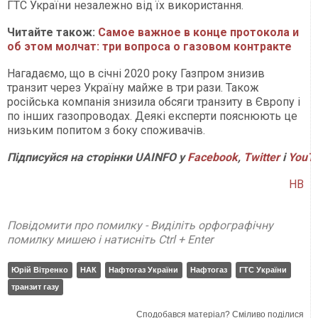
ГТС України незалежно від їх використання.
Читайте також:
Самое важное в конце протокола и
об этом молчат: три вопроса о газовом контракте
Нагадаємо, що в січні 2020 року Газпром знизив
транзит через Україну майже в три рази. Також
російська компанія знизила обсяги транзиту в Європу і
по інших газопроводах. Деякі експерти пояснюють це
низьким попитом з боку споживачів.
Підписуйся на сторінки UAINFO у
Facebook
,
Twitter
і
YouT
НВ
Повідомити про помилку - Виділіть орфографічну
помилку мишею і натисніть Ctrl + Enter
Юрій Вітренко
НАК
Нафтогаз України
Нафтогаз
ГТС України
транзит газу
Сподобався матеріал? Сміливо поділися