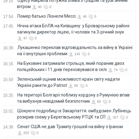
Одесу накрила потужна злива з градом та ураганним
18:15
вітром
40
0
Помер батько Ліонеля Мессі
17:54
46
0
Нічна атака БпЛА на Київщину: у Броварському районі
17:45
загинули директор ліцею, її чоловік та 3-річний онук
47
0
Лукашенко переклав відповідальність за війну в Україні
16:39
на її внутрішні проблеми
143
0
На Буковині затримали стрільця, який поранив двох
16:16
поліцейських і 11 днів переховувався в селі
74
0
Зеленський оцінив можливості країн світу надати
15:50
Україні ракети до Patriot
95
0
На території Болгарії поблизу кордону з Румунією впав
15:25
та вибухнув невідомий безпілотник
60
0
Шокуючі подробиці із Закарпаття: омбудсмен Лубінець
15:01
розкрив схему у Берегівському РТЦК та СП
327
0
Сенат США не дав Трампу грошей на війну з Іраном
14:38
203
0