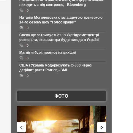
Російська еліта боїться ФСБ, яка дедалі більше
виходить з-під контролю, - Bloomberg
0
Наталія Могилевська стала другою тренеркою
14-го сезону шоу "Голос країни"
0
Спека ще затримується: в Укргідрометцентрі
розповіли, якою завтра буде погода в Україні
0
Магнітні бурі: прогноз на вихідні
0
США і Україна модернізують С-300 через
дефіцит ракет Patriot, - ЗМІ
0
ФОТО