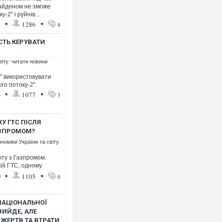
Байденом не зможе
-2" і руйнів...
•
•
1
1286
8
СТЬ КЕРУВАТИ
віту: читати новини
" використовувати
го потоку-2".
•
•
5
1077
3
У ГТС ПІСЛЯ
АЗПРОМОМ?
номіки України та світу.
ту з Газпромом.
кій ГТС, одному
•
•
9
1105
0
НАЦІОНАЛЬНОЇ
ВИЙДЕ, АЛЕ
 ЖЕРТВ ТА ВТРАТИ