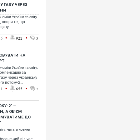
У ГАЗУ ЧЕРЕЗ
ИНИ
номіки України та світу.
Ворог завдав комбінованого у
, попри те, що
двоє поранених. Ще десятеро
рщину
після атаки БПЛА по ринку на 
•
•
15
922
3
ХОВУВАТИ НА
РТ
номіки України та світу.
компенсацію за
азу через українську
о потоку-2...
•
•
11
655
7
Одесу накрила потужна злива
КУ-2" –
ураганним вітром
И, А ОБ’ЄМ
РЯМУВАТИМЕ ДО
РТ
віту: читати новини
еленський під час