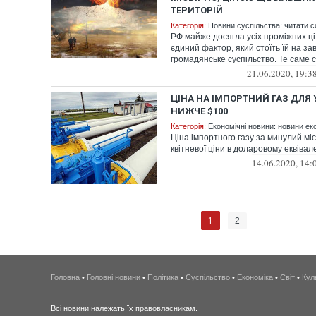
ТЕРИТОРІЙ
Категорія:
Новини суспільства: читати с
РФ майже досягла усіх проміжних ціле
єдиний фактор, який стоїть їй на зав
громадянське суспільство. Те саме с
21.06.2020, 19:3
ЦІНА НА ІМПОРТНИЙ ГАЗ ДЛЯ 
НИЖЧЕ $100
Категорія:
Економічні новини: новини еко
Ціна імпортного газу за минулий мі
квітневої ціни в доларовому еквівале
14.06.2020, 14:
1
2
Головна
•
Головні новини
•
Політика
•
Суспільство
•
Економіка
•
Світ
•
Кул
Всі новини належать їх правовласникам.