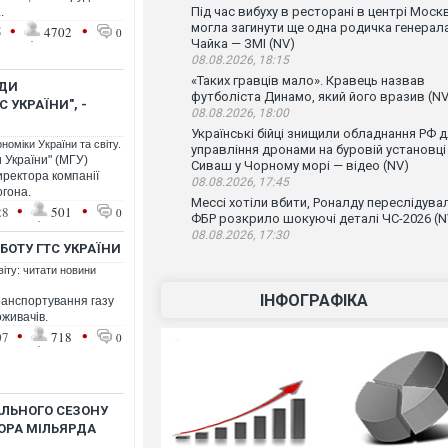
Під час вибуху в ресторані в центрі Моск
.
•
•
могла загинути ще одна родичка генерал
5
4702
0
Чайка — ЗМІ (NV)
08.08.2026, 18:15
«Таких гравців мало». Кравець назвав
АДИ
футболіста Динамо, який його вразив (NV
 УКРАЇНИ", -
08.08.2026, 18:00
Українські бійці знищили обладнання РФ 
номіки України та світу.
управління дронами на буровій установці
 України" (МГУ)
Сиваш у Чорному морі — відео (NV)
иректора компанії
08.08.2026, 17:45
огона.
Мессі хотіли вбити, Роналду переслідувал
•
•
28
501
0
ФБР розкрило шокуючі деталі ЧС-2026 (N
08.08.2026, 17:30
БОТУ ГТС УКРАЇНИ
віту: читати новини
ІНФОГРАФІКА
транспортування газу
оживачів.
•
•
07
718
0
ЛЬНОГО СЕЗОНУ
ТОРА МІЛЬЯРДА