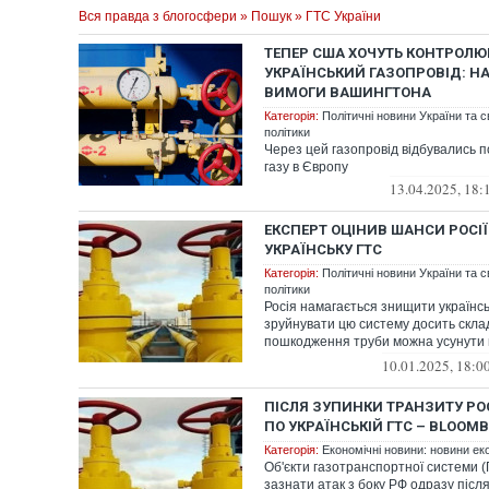
Вся правда з блогосфери
»
Пошук
» ГТС України
ТЕПЕР США ХОЧУТЬ КОНТРОЛ
УКРАЇНСЬКИЙ ГАЗОПРОВІД: Н
ВИМОГИ ВАШИНГТОНА
Категорія:
Політичні новини України та с
політики
Через цей газопровід відбувались п
газу в Європу
13.04.2025, 18:
ЕКСПЕРТ ОЦІНИВ ШАНСИ РОСІ
УКРАЇНСЬКУ ГТС
Категорія:
Політичні новини України та с
політики
Росія намагається знищити українсь
зруйнувати цю систему досить склад
пошкодження труби можна усунути 
днів...
10.01.2025, 18:0
ПІСЛЯ ЗУПИНКИ ТРАНЗИТУ РО
ПО УКРАЇНСЬКІЙ ГТС – BLOOM
Категорія:
Економічні новини: новини еко
​​​​​​​Об'єкти газотранспортної систем
зазнати атак з боку РФ одразу після