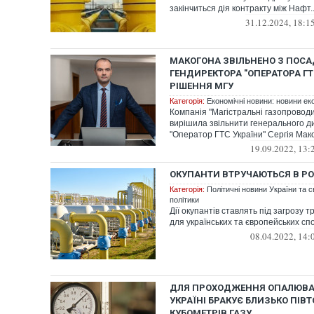
закінчиться дія контракту між Нафт..
31.12.2024, 18:1
МАКОГОНА ЗВІЛЬНЕНО З ПОС
ГЕНДИРЕКТОРА "ОПЕРАТОРА ГТС
РІШЕННЯ МГУ
Категорія:
Економічні новини: новини еко
Компанія "Магістральні газопроводи
вирішила звільнити генерального д
"Оператор ГТС України" Сергія Мак
19.09.2022, 13:
ОКУПАНТИ ВТРУЧАЮТЬСЯ В РО
Категорія:
Політичні новини України та с
політики
Дії окупантів ставлять під загрозу 
для українських та європейських сп
08.04.2022, 14:
ДЛЯ ПРОХОДЖЕННЯ ОПАЛЮВА
УКРАЇНІ БРАКУЄ БЛИЗЬКО ПІВ
КУБОМЕТРІВ ГАЗУ