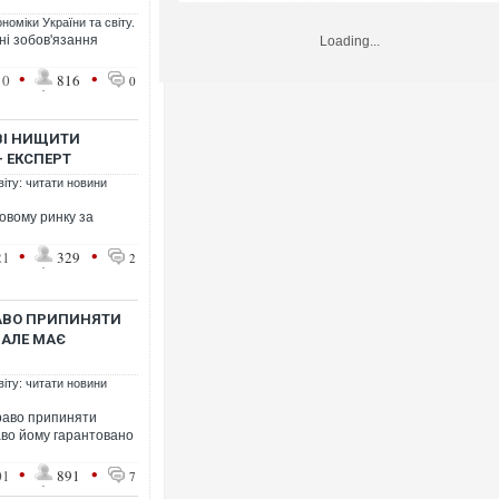
номіки України та світу.
ні зобов'язання
Loading...
•
•
10
816
0
ВІ НИЩИТИ
– ЕКСПЕРТ
віту: читати новини
овому ринку за
•
•
21
329
2
РАВО ПРИПИНЯТИ
 АЛЕ МАЄ
віту: читати новини
право припиняти
раво йому гарантовано
•
•
01
891
7