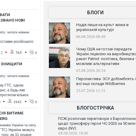
БЛОГИ
ЮВАТИ
АЗВАНО НОВІ
Надія лише на культ жінки в
українській культурі
віту: читати новини
06.08.2026 08:49
оставки російського
Чому США не готові передати
•
•
12
765
0
Україні ліцензію на виробництв
ракет Patriot: політика, безпека 
можливі альтернативи
Ї ЗНИЩИТИ
03.08.2026 20:24
віту: читати новини
Перспектива: ЗСУ добомблять і
всі інші склади Wildberries
ку ГТС, однак
23.07.2026 11:31
но, а будь-яке
протягом кількох
•
•
0
1641
0
БЛОГОСТРІЧКА
СІЯ БИТИМЕ
BERG
ПСЖ розпочав переговори з Барселоно
щодо трансферу героя ЧС-2026 за 50 млн
номіки України та світу.
євро (NV)
и (ГТС) України можуть
08.08.2026, 18:30
 того, як 31 грудня