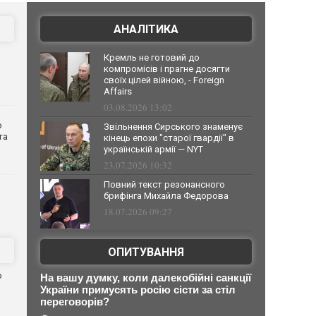
АНАЛІТИКА
Кремль не готовий до
компромісів і прагне досягти
своїх цілей війною, - Foreign
Affairs
03.08.2026 13:02
о
Звільнення Сирського знаменує
та
кінець епохи "старої гвардії" в
українській армії — NYT
23.07.2026 10:32
Повний текст резонансного
брифінга Михайла Федорова
18.07.2026 09:27
ОПИТУВАННЯ
ю
На вашу думку, коли далекобійні санкції
України примусять росію сісти за стіл
переговорів?