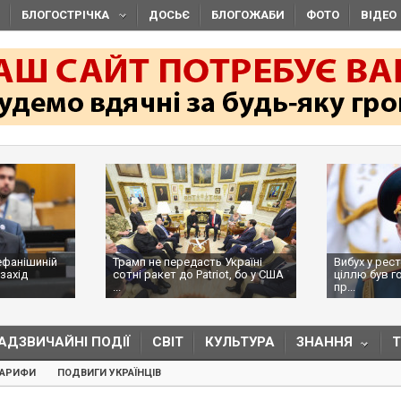
БЛОГОСТРІЧКА
ДОСЬЄ
БЛОГОЖАБИ
ФОТО
ВІДЕО
ефанішиній
Трамп не передасть Україні
Вибух у рес
захід
сотні ракет до Patriot, бо у США
ціллю був г
...
пр...
АДЗВИЧАЙНІ ПОДІЇ
СВІТ
КУЛЬТУРА
ЗНАННЯ
ТАРИФИ
ПОДВИГИ УКРАЇНЦІВ