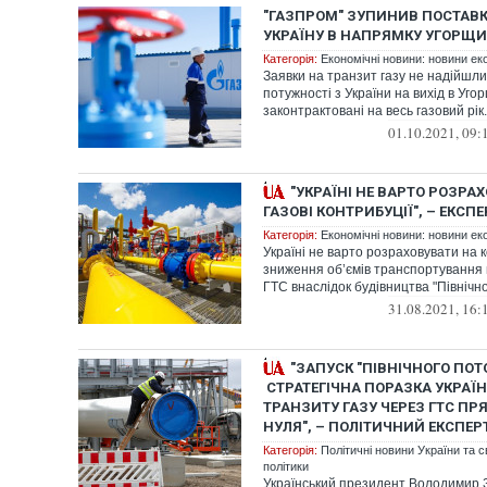
"ГАЗПРОМ" ЗУПИНИВ ПОСТАВК
УКРАЇНУ В НАПРЯМКУ УГОРЩ
Категорія:
Економічні новини: новини еко
Заявки на транзит газу не надійшли
потужності з України на вихід в Уго
законтрактовані на весь газовий рік.
01.10.2021, 09:
"УКРАЇНІ НЕ ВАРТО РОЗРА
ГАЗОВІ КОНТРИБУЦІЇ", – ЕКСПЕ
Категорія:
Економічні новини: новини еко
Україні не варто розраховувати на 
зниження об’ємів транспортування г
ГТС внаслідок будівництва "Північног
31.08.2021, 16:
"ЗАПУСК "ПІВНІЧНОГО ПОТО
СТРАТЕГІЧНА ПОРАЗКА УКРАЇН
ТРАНЗИТУ ГАЗУ ЧЕРЕЗ ГТС П
НУЛЯ", – ПОЛІТИЧНИЙ ЕКСПЕ
Категорія:
Політичні новини України та с
політики
Український президент Володимир З