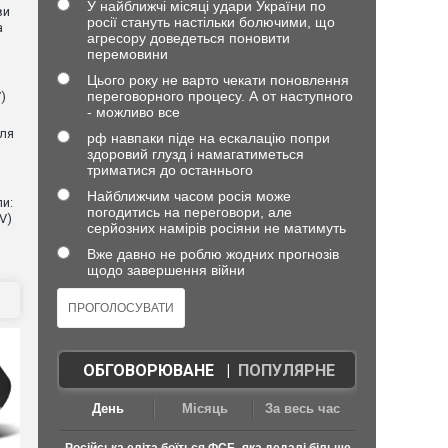
У найближчі місяці удари України по
ви
росії стануть настільки болючими, що
а
агресору доведеться поновити
перемовини
Цього року не варто чекати поновлення
переговорного процесу. А от наступного
)
- можливо все
для
рф навпаки піде на ескалацію попри
здоровий глузд і намагатиметься
триматися до останнього
Найближчим часом росія може
и:
погодитись на переговори, але
V)
серйозних намірів росіяни не матимуть
Вже давно не роблю жодних прогнозів
щодо завершення війни
ОБГОВОРЮВАНЕ
|
ПОПУЛЯРНЕ
День
Місяць
За весь час