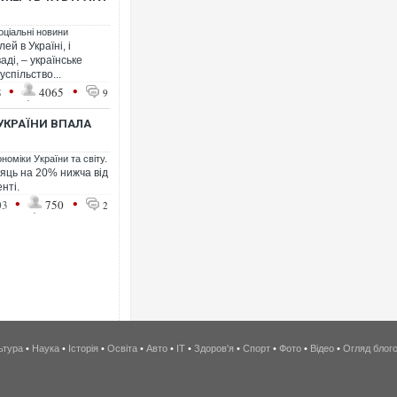
оціальні новини
й в Україні, і
аді, – українське
успільство...
•
•
8
4065
9
УКРАЇНИ ВПАЛА
номіки України та світу.
сяць на 20% нижча від
нті.
•
•
03
750
2
ьтура
•
Наука
•
Історія
•
Освіта
•
Авто
•
IT
•
Здоров'я
•
Спорт
•
Фото
•
Відео
•
Огляд блог