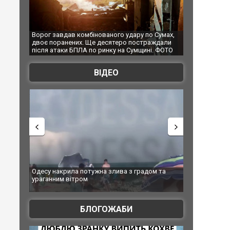
дару по Сумах,
За 2000 кілометрів від кордону з Україною: в
"Мої 
 постраждали
Єкатеринбурзі після атаки дронів загорівся
супер
Сумщині. ФОТО
склад Wildberries. ФОТО. ВІДЕО
ВІДЕО
 з градом та
Вже вивели на тести: Ferrari готує оновлення
Вийшо
позашляховика Purosangue. ВІДЕО
фільм
БЛОГОЖАБИ