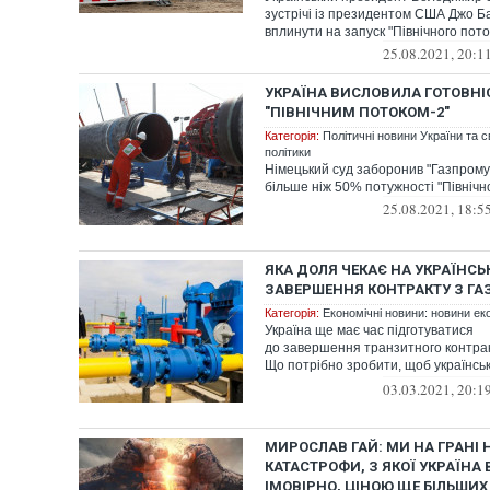
зустрічі із президентом США Джо 
вплинути на запуск "Північного потоку
25.08.2021, 20:1
УКРАЇНА ВИСЛОВИЛА ГОТОВНІ
"ПІВНІЧНИМ ПОТОКОМ-2"
Категорія:
Політичні новини України та с
політики
Німецький суд заборонив "Газпрому
більше ніж 50% потужності "Північно
25.08.2021, 18:5
ЯКА ДОЛЯ ЧЕКАЄ НА УКРАЇНСЬК
ЗАВЕРШЕННЯ КОНТРАКТУ З Г
Категорія:
Економічні новини: новини еко
Україна ще має час підготуватися
до завершення транзитного контрак
Що потрібно зробити, щоб українсь
з наймасштабніших п...
03.03.2021, 20:1
МИРОСЛАВ ГАЙ: МИ НА ГРАНІ 
КАТАСТРОФИ, З ЯКОЇ УКРАЇНА 
ІМОВІРНО, ЦІНОЮ ЩЕ БІЛЬШИХ