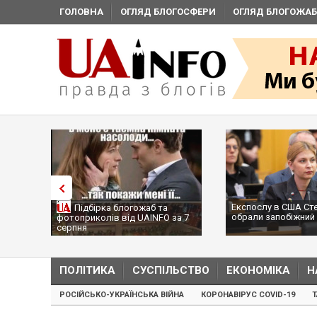
ГОЛОВНА
ОГЛЯД БЛОГОСФЕРИ
ОГЛЯД БЛОГОЖАБ
Експослу в США Ст
Підбірка блогожаб та
обрали запобіжний 
фотоприколів від UAINFO за 7
серпня
ПОЛІТИКА
СУСПІЛЬСТВО
ЕКОНОМІКА
Н
РОСІЙСЬКО-УКРАЇНСЬКА ВІЙНА
КОРОНАВІРУС COVID-19