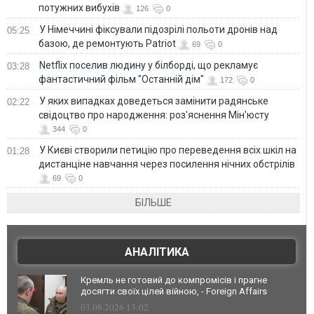
потужних вибухів
126
0
У Німеччині фіксували підозрілі польоти дронів над
05:25
базою, де ремонтують Patriot
69
0
Netflix поселив людину у білборді, що рекламує
03:28
фантастичний фільм "Останній дім"
172
0
У яких випадках доведеться замінити радянське
02:22
свідоцтво про народження: роз'яснення Мін'юсту
344
0
У Києві створили петицію про переведення всіх шкіл на
01:28
дистанціне навчання через посилення нічних обстрілів
69
0
БІЛЬШЕ
АНАЛІТИКА
Кремль не готовий до компромісів і прагне
досягти своїх цілей війною, - Foreign Affairs
03.08.2026 13:02