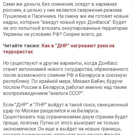
Сами же деньги, без сомнения, осядут в карманах
россиян, а целью у них является свержения режима
Пушилина и Пасечника. На смену же им готовят новые
кадры, которые "введут новый курс Донбасса". Будет
ли это попыткой втюхать оккупированные территории
Украины на условиях РФ? Скорее всего, да.
Читайте также:
Как в "ДНР" нагревают руки на
террористах
Но существуют и другие варианты, когда Донбасс
станет автономией нового государства, образованного
после возможного слияния РФ и Беларуси в союзную
республику. По крайней мере, Михаил Бабич, будучи
послом России в Беларуси, работал именно над таким
воспроизведением "аналога СССР".
Если "ДНР" и "ЛНР" войдут в такой союз, санкционный
удар по Москве разделится и на Беларусь.
Существовать под ограничениями двум странам будет
проще, поэтому Путин от этого выиграет не только
экономически. Он еще и выйдет на новые границы,
создаст возможность открытия еще одного фронта,