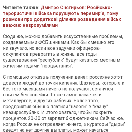
Читайте также:
Дмитро Снєгирьов: Російсько-
терористичні війська порушують перемир’я, тому
розмови про додаткові ділянки розведення військ
вважаю незрозумілими
Сюда же, можно добавить искусственные проблемы,
создаваемыми ФСБшниками. Как бы смешно это
ни звучало, но если все задумки офицеров-
оккупантов превратить в жизнь, все годы
существования "республик" будут казаться местным
жителям годами "процветания".
С помощью отказа в получении денег, россияне хотят
довести людей до точки кипения. Шахтеры, которые и
без того месяцами ничего не получают, останутся
совсем без копейки. То же самое касается и
металлургов, и других рабочих. Более того,
предприятия обычно платили "налоги" в "казну"
квазиреспублик. И этого хватало, чтобы покрыть
процентов 20-30 от зарплат бюджетникам. Сейчас же,
когда Россия не отправляет ничего, а кураторы "дыры"
сведут на нет другие выплаты, может начаться