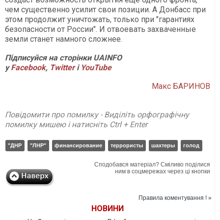
чем существенно усилит свои позиции. А Донбасс при
этом продолжит уничтожать, только при "гарантиях
безопасности от России". И отвоевать захваченные
земли станет намного сложнее.
Підписуйся на сторінки UAINFO
у
Facebook
,
Twitter
і
YouTube
Макс БАРИНОВ
Повідомити про помилку - Виділіть орфографічну
помилку мишею і натисніть Ctrl + Enter
"ДНР
"ЛНР"
финансирование
террористы
шахтеры
голод
Сподобався матеріал? Сміливо поділися
ним в соцмережах через ці кнопки
Правила коментування ! »
НОВИНИ