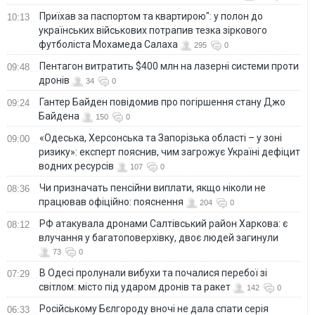
Приїхав за паспортом та квартирою": у полон до
10:13
українських військових потрапив тезка зіркового
футболіста Мохамеда Салаха
295
0
Пентагон витратить $400 млн на лазерні системи проти
09:48
дронів
34
0
Гантер Байден повідомив про погіршення стану Джо
09:24
Байдена
150
0
«Одеська, Херсонська та Запорізька області – у зоні
09:00
ризику»: експерт пояснив, чим загрожує Україні дефіцит
водних ресурсів
107
0
Чи призначать пенсійни виплати, якщо ніколи не
08:36
працював офіційно: пояснення
204
0
РФ атакувала дронами Салтівський район Харкова: є
08:12
влучання у багатоповерхівку, двоє людей загинули
73
0
В Одесі пролунали вибухи та почалися перебої зі
07:29
світлом: місто під ударом дронів та ракет
142
0
Російському Бєлгороду вночі не дала спати серія
06:33