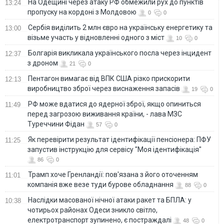
На Одещині через атаку РФ обмежили рух до пунктів
13:24
пропуску на кордоні з Молдовою
0
0
Сербія виділить 2 млн євро на українську енергетику та
13:00
візьме участь у відновленні одного з міст
10
0
Болгарія викликала українського посла через інцидент
12:37
з дроном
21
0
Пентагон вимагає від ВПК США різко прискорити
12:13
виробництво зброї через виснаження запасів
19
0
РФ може вдатися до ядерної зброї, якщо опиниться
11:49
перед загрозою виживання країни, - лава МЗС
Туреччини Фідан
57
0
Як перевірити результат ідентифікації пенсіонера: ПФУ
11:25
запустив інструкцію для сервісу "Моя ідентифікація"
86
0
Трамп хоче Гренландії: пов'язана з його оточенням
11:01
компанія вже везе туди бурове обладнання
88
0
Наслідки масованої нічної атаки ракет та БПЛА: у
10:38
чотирьох районах Одеси зникло світло,
електротранспорт зупинено, є постраждалі
48
0