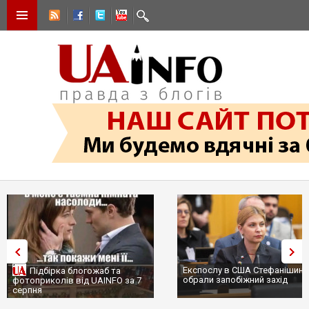
Експослу в США Стефанішині
Підбірка блогожаб та
обрали запобіжний захід
фотоприколів від UAINFO за 7
серпня