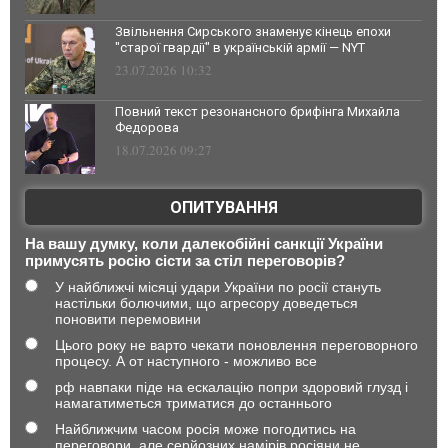
Звільнення Сирського знаменує кінець епохи
"старої гвардії" в українській армії — NYT
23.07.2026 10:32
Повний текст резонансного брифінга Михайла
Федорова
18.07.2026 09:27
ОПИТУВАННЯ
На вашу думку, коли далекобійні санкції України
примусять росію сісти за стіл переговорів?
У найближчі місяці удари України по росії стануть
настільки болючими, що агресору доведеться
поновити перемовини
Цього року не варто чекати поновлення переговорного
процесу. А от наступного - можливо все
рф навпаки піде на ескалацію попри здоровий глузд і
намагатиметься триматися до останнього
Найближчим часом росія може погодитись на
переговори, але серйозних намірів росіяни не