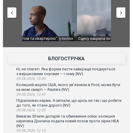
": у полон
Одесу накрила потужна злива з градом та
Вже вивели 
в тезка
ураганним вітром
позашляхов
лаха
БЛОГОСТРІЧКА
Ні, не спагеті. Яка форма пасти найкраще поєднується
з вершковими соусами — і чому (NV)
09.08.2026, 13:00
Колишній морпіх США, якого ув’язнили в Росії, може бути
на межі смерті — Reuters (NV)
09.08.2026, 12:45
Підсилювач керма. 4 сигнали, що щось не так і що робити
до того, як стане дорого (NV)
09.08.2026, 12:30
Вимагає 50 млн доларів та обмеження опіки: колишня
наречена Дончича подала новий позов проти зірки НБА
(NV)
09.08.2026, 12:15