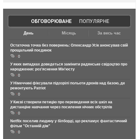
ОБГОВОРЮВАНЕ
|
ПОПУЛЯРНЕ
День
Місяць
За весь час
Остаточна точка без повернень: Олександр Усік анонсував свій
прощальний поєдинок
0
У яких випадках доведеться замінити радянське свідоцтво про
народження: роз'яснення Мін'юсту
0
У Німеччині фіксували підозрілі польоти дронів над базою, де
ремонтують Patriot
0
У Києві створили петицію про переведення всіх шкіл на
дистанціне навчання через посилення нічних обстрілів
0
Netflix поселив людину у білборді, що рекламує фантастичний
фільм "Останній дім"
0