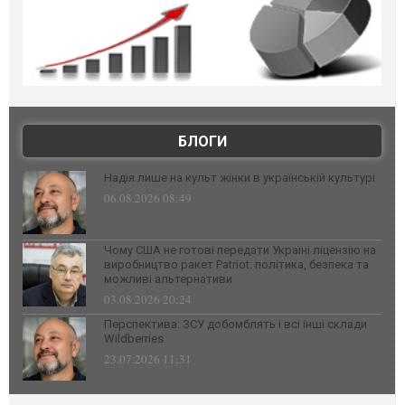
БЛОГИ
Надія лише на культ жінки в українській культурі
06.08.2026 08:49
Чому США не готові передати Україні ліцензію на
виробництво ракет Patriot: політика, безпека та
можливі альтернативи
03.08.2026 20:24
Перспектива: ЗСУ добомблять і всі інші склади
Wildberries
23.07.2026 11:31