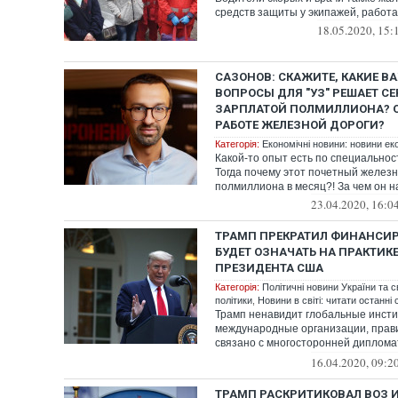
средств защиты у экипажей, работ
18.05.2020, 15:
САЗОНОВ: СКАЖИТЕ, КАКИЕ 
ВОПРОСЫ ДЛЯ "УЗ" РЕШАЕТ СЕ
ЗАРПЛАТОЙ ПОЛМИЛЛИОНА? О
РАБОТЕ ЖЕЛЕЗНОЙ ДОРОГИ?
Категорія:
Економічні новини: новини еко
Какой-то опыт есть по специально
Тогда почему этот почетный желез
полмиллиона в месяц?! За чем он на
23.04.2020, 16:0
ТРАМП ПРЕКРАТИЛ ФИНАНСИР
БУДЕТ ОЗНАЧАТЬ НА ПРАКТИКЕ
ПРЕЗИДЕНТА США
Категорія:
Політичні новини України та с
політики
,
Новини в світі: читати останні 
Трамп ненавидит глобальные инсти
международные организации, прави
связано с многосторонней диплома
кажется ему с...
16.04.2020, 09:2
ТРАМП РАСКРИТИКОВАЛ ВОЗ 