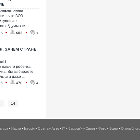
ИЕ
 світові новини
вил, что ВОЗ
итуации с
он обдумывает, в
•
•
06
688
3
Я. ЗАЧЕМ СТРАНЕ
віті
я вашего ребёнка.
ажна. Вы выбираете
лыш и даже ...
•
•
48
470
4
..
14
ьтура
•
Наука
•
Історія
•
Освіта
•
Авто
•
IT
•
Здоров'я
•
Спорт
•
Фото
•
Відео
•
Огляд блог