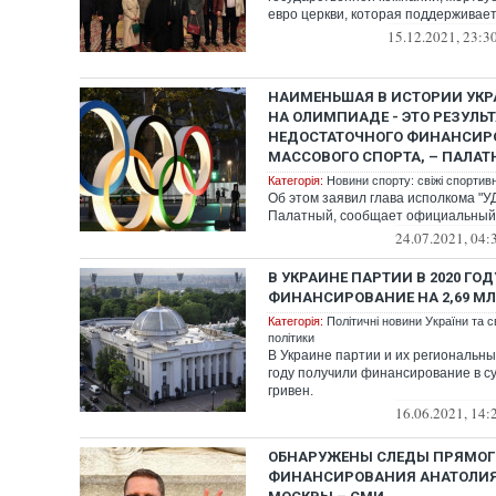
евро церкви, которая поддерживает 
15.12.2021, 23:3
НАИМЕНЬШАЯ В ИСТОРИИ УК
НА ОЛИМПИАДЕ - ЭТО РЕЗУЛЬТ
НЕДОСТАТОЧНОГО ФИНАНСИР
МАССОВОГО СПОРТА, – ПАЛА
Категорія:
Новини спорту: свіжі спортив
Об этом заявил глава исполкома "У
Палатный, сообщает официальный 
24.07.2021, 04:
В УКРАИНЕ ПАРТИИ В 2020 ГО
ФИНАНСИРОВАНИЕ НА 2,69 МЛ
Категорія:
Політичні новини України та с
політики
В Украине партии и их региональн
году получили финансирование в с
гривен.
16.06.2021, 14:
ОБНАРУЖЕНЫ СЛЕДЫ ПРЯМОГ
ФИНАНСИРОВАНИЯ АНАТОЛИЯ