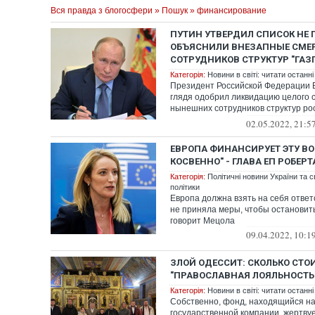
Вся правда з блогосфери
»
Пошук
» финансирование
ПУТИН УТВЕРДИЛ CПИСОК НЕ Г
ОБЪЯСНИЛИ ВНЕЗАПНЫЕ СМЕ
СОТРУДНИКОВ СТРУКТУР "ГАЗ
Категорія:
Новини в світі: читати останні
Президент Российской Федерации 
глядя одобрил ликвидацию целого 
нынешних сотрудников структур рос
мо...
02.05.2022, 21:5
ЕВРОПА ФИНАНСИРУЕТ ЭТУ В
КОСВЕННО" - ГЛАВА ЕП РОБЕР
Категорія:
Політичні новини України та с
політики
Европа должна взять на себя ответс
не приняла меры, чтобы остановит
говорит Мецола
09.04.2022, 10:1
​​​​​​​ЗЛОЙ ОДЕССИТ: СКОЛЬКО СТО
"ПРАВОСЛАВНАЯ ЛОЯЛЬНОСТЬ
Категорія:
Новини в світі: читати останні
Собственно, фонд, находящийся на
государственной компании, жертву