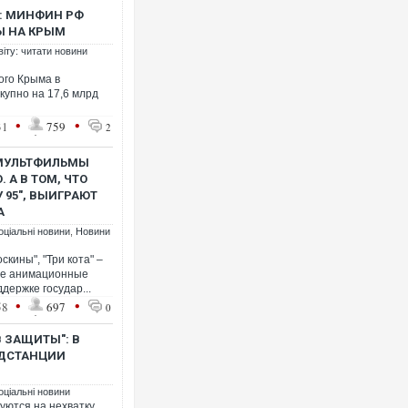
Ь: МИНФИН РФ
Ы НА КРЫМ
віту: читати новини
ого Крыма в
Українські надзвичайники вря
купно на 17,6 млрд
під час ліквідації масштабної л
Франції
•
•
31
759
2
 МУЛЬТФИЛЬМЫ
 А В ТОМ, ЧТО
 95", ВЫИГРАЮТ
А
оціальні новини
,
Новини
скины", "Три кота" –
ие анимационные
держке государ...
•
•
58
697
0
Неймар влаштував конфлікт п
В ЗАЩИТЫ": В
"Сантоса". ВІДЕО
ОДСТАНЦИИ
оціальні новини
уются на нехватку