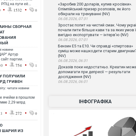
РПЦ на пути её...
«Заробив 200 доларів, купив кросівки».
•
•
Олімпійський призер розповів, як його
0
1532
0
обікрали на тренуванні (NV)
06.08.2026, 07:31
Зростає попит на чистий смак. Чому украї
РАИНЫ СБОРНАЯ
почали пити більше кави та за яких умов ї
АТ
вигідно експортувати — інтерв'ю (NV)
ОВАНИЯ
06.08.2026, 07:01
ТНЫЙ
Бензин Е5 та Е10. Чи справді «спиртова»
ні новини
суміш може нашкодити старим двигунам
ДАР" Артур
(NV)
сайт партии.
06.08.2026, 06:31
•
•
30
754
1
Доказів поки недостатньо. Креатин мож
допомагати при депресії — результати
ДУ ПОЛУЧИЛИ
дослідження (NV)
РД ГРИВЕН
06.08.2026, 06:01
віту: читати новини
ые ячейки в прошлом
ІНФОГРАФІКА
умме 2,29 млрд
•
•
21
272
0
О
 ШАРИЯ ИЗ