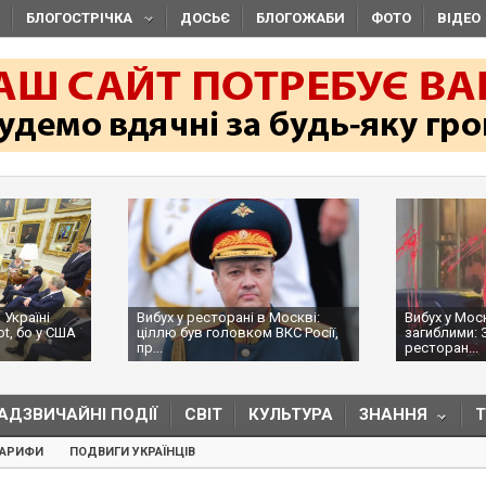
БЛОГОСТРІЧКА
ДОСЬЄ
БЛОГОЖАБИ
ФОТО
ВІДЕО
 Україні
Вибух у ресторані в Москві:
Вибух у Мос
ot, бо у США
ціллю був головком ВКС Росії,
загиблими: 
пр...
ресторан...
АДЗВИЧАЙНІ ПОДІЇ
СВІТ
КУЛЬТУРА
ЗНАННЯ
ТАРИФИ
ПОДВИГИ УКРАЇНЦІВ