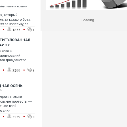
віту: читати новини
», который
н, за каждого бота,
Loading...
 за копеечку, за ...
•
•
0
1655
1
 ТИТУЛОВАННАЯ
АИНУ
ні новини
оревнований,
яла гражданство
•
•
9
3299
8
ДНАЯ ОСЕНЬ.
Р
оціальні новини
ровские протесты —
ть по всей
езания
•
•
8
3239
0