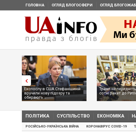
ГОЛОВНА
ОГЛЯД БЛОГОСФЕРИ
ОГЛЯД БЛОГОЖАБ
Експослу в США Стефанішиній
Трамп не передасть
вручили нову підозру та
сотні ракет до Patri
обирають...
...
ПОЛІТИКА
СУСПІЛЬСТВО
ЕКОНОМІКА
Н
РОСІЙСЬКО-УКРАЇНСЬКА ВІЙНА
КОРОНАВІРУС COVID-19