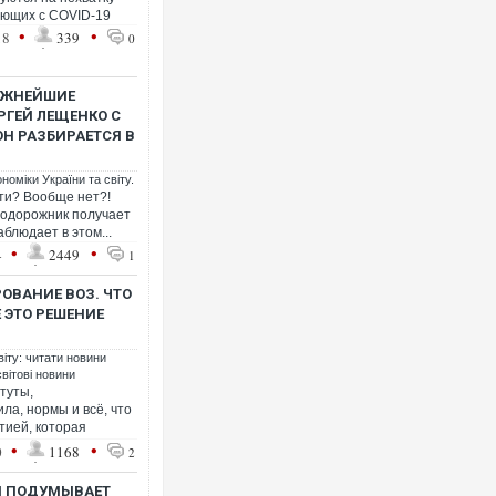
ающих с COVID-19
•
•
18
339
0
ВАЖНЕЙШИЕ
РГЕЙ ЛЕЩЕНКО С
Н РАЗБИРАЕТСЯ В
номіки України та світу.
сти? Вообще нет?!
нодорожник получает
блюдает в этом...
•
•
4
2449
1
ОВАНИЕ ВОЗ. ЧТО
 ЭТО РЕШЕНИЕ
віту: читати новини
світові новини
туты,
ла, нормы и всё, что
тией, которая
•
•
0
1168
2
И ПОДУМЫВАЕТ