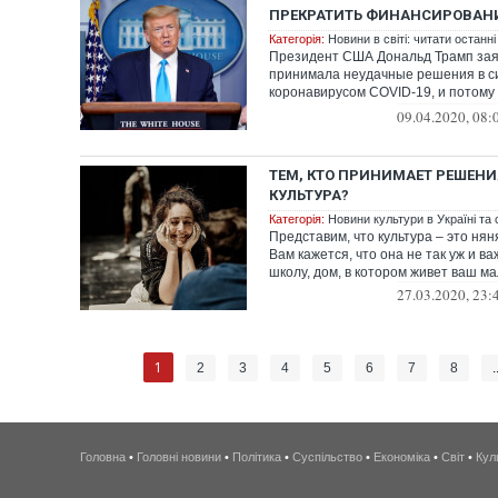
ПРЕКРАТИТЬ ФИНАНСИРОВАН
Категорія:
Новини в світі: читати останні
Президент США Дональд Трамп зая
принимала неудачные решения в с
коронавирусом COVID-19, и потому 
каком объёме ее...
09.04.2020, 08:
ТЕМ, КТО ПРИНИМАЕТ РЕШЕНИ
КУЛЬТУРА?
Категорія:
Новини культури в Україні та с
Представим, что культура – это нян
Вам кажется, что она не так уж и в
школу, дом, в котором живет ваш ма
27.03.2020, 23:
1
2
3
4
5
6
7
8
.
Головна
•
Головні новини
•
Політика
•
Суспільство
•
Економіка
•
Світ
•
Кул