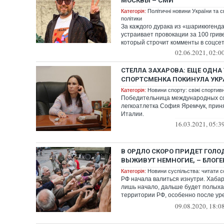
МОСКВЫ – СМИ
Категорія:
Політичні новини України та с
політики
За каждого дурака из «шарикюгенда
устраивает провокации за 100 гриве
который строчит комменты в соцсетях
02.06.2021, 02:0
СТЕЛЛА ЗАХАРОВА: ЕЩЕ ОДНА
СПОРТСМЕНКА ПОКИНУЛА УКР
Категорія:
Новини спорту: свіжі спортив
Победительница международных с
легкоатлетка София Яремчук, прин
Италии.
16.03.2021, 05:3
В ОРДЛО СКОРО ПРИДЕТ ГОЛО
ВЫЖИВУТ НЕМНОГИЕ, – БЛОГЕ
Категорія:
Новини суспільства: читати с
РФ начала валиться изнутри. Хаба
лишь начало, дальше будет полыха
территории РФ, особенно после ур
финансирования ре...
09.08.2020, 18:0