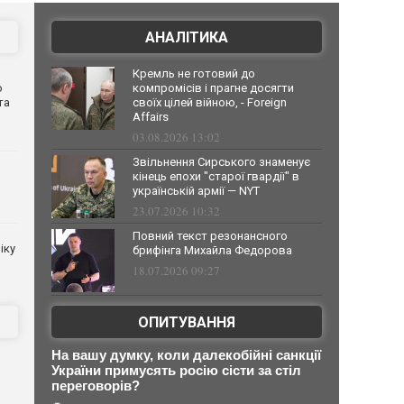
АНАЛІТИКА
Кремль не готовий до
о
компромісів і прагне досягти
та
своїх цілей війною, - Foreign
Affairs
03.08.2026 13:02
Звільнення Сирського знаменує
кінець епохи "старої гвардії" в
українській армії — NYT
23.07.2026 10:32
Повний текст резонансного
іку
брифінга Михайла Федорова
18.07.2026 09:27
ОПИТУВАННЯ
На вашу думку, коли далекобійні санкції
України примусять росію сісти за стіл
переговорів?