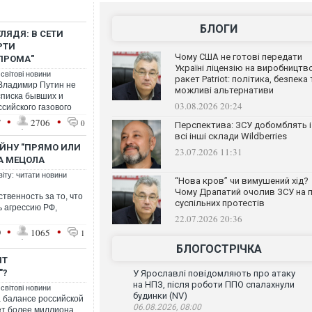
БЛОГИ
ЛЯДЯ: В СЕТИ
РТИ
Чому США не готові передати
ПРОМА"
Україні ліцензію на виробництв
 світові новини
ракет Patriot: політика, безпека 
Владимир Путин не
можливі альтернативи
списка бывших и
03.08.2026 20:24
сийского газового
•
•
7
2706
0
Перспектива: ЗСУ добомблять і
всі інші склади Wildberries
ОЙНУ "ПРЯМО ИЛИ
23.07.2026 11:31
ТА МЕЦОЛА
віту: читати новини
“Нова кров” чи вимушений хід?
Чому Драпатий очолив ЗСУ на п
твенность за то, что
суспільних протестів
ь агрессию РФ,
22.07.2026 20:36
•
•
9
1065
1
БЛОГОСТРІЧКА
ИТ
"?
У Ярославлі повідомляють про атаку
на НПЗ, після роботи ППО спалахнули
 світові новини
будинки (NV)
 балансе российской
06.08.2026, 08:00
ет более миллиона