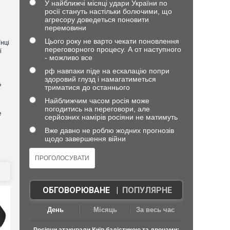
У найближчі місяці удари України по
росії стануть настільки болючими, що
агресору доведеться поновити
перемовини
Цього року не варто чекати поновлення
нці
переговорного процесу. А от наступного
ї
- можливо все
рф навпаки піде на ескалацію попри
здоровий глузд і намагатиметься
?
триматися до останнього
Найближчим часом росія може
погодитись на переговори, але
е
серйозних намірів росіяни не матимуть
Вже давно не роблю жодних прогнозів
щодо завершення війни
ОБГОВОРЮВАНЕ
|
ПОПУЛЯРНЕ
День
Місяць
За весь час