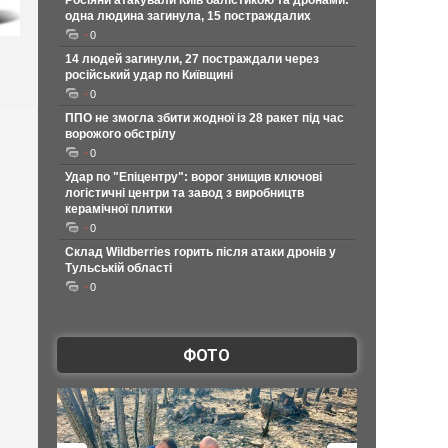
Росіяни атакували Київ балістикою та дронами:
одна людина загинула, 15 постраждалих
0
14 людей загинули, 27 постраждали через
російський удар по Київщині
0
ППО не змогла збити жодної із 28 ракет під час
ворожого обстрілу
0
Удар по "Епіцентру": ворог знищив ключові
логістичні центри та завод з виробництв
керамічної плитки
0
Склад Wildberries горить після атаки дронів у
Тульській області
0
ФОТО