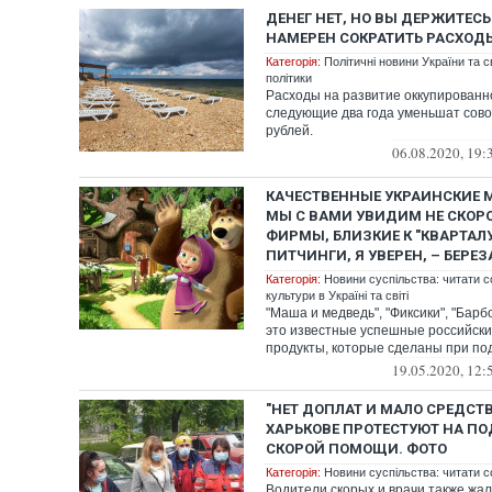
ДЕНЕГ НЕТ, НО ВЫ ДЕРЖИТЕС
НАМЕРЕН СОКРАТИТЬ РАСХОД
Категорія:
Політичні новини України та с
політики
Расходы на развитие оккупированн
следующие два года уменьшат сово
рублей.
06.08.2020, 19:
КАЧЕСТВЕННЫЕ УКРАИНСКИЕ
МЫ С ВАМИ УВИДИМ НЕ СКОРО.
ФИРМЫ, БЛИЗКИЕ К "КВАРТАЛУ
ПИТЧИНГИ, Я УВЕРЕН, – БЕРЕЗ
Категорія:
Новини суспільства: читати с
культури в Україні та світі
"Маша и медведь", "Фиксики", "Барбо
это известные успешные российск
продукты, которые сделаны при под
19.05.2020, 12:
"НЕТ ДОПЛАТ И МАЛО СРЕДСТ
ХАРЬКОВЕ ПРОТЕСТУЮТ НА П
СКОРОЙ ПОМОЩИ. ФОТО
Категорія:
Новини суспільства: читати с
Водители скорых и врачи также жал