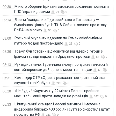
Міністр оборони Британії закликав союзників посилити
09:30
ППО України до зими
21
0
Дрони "навідалися" до російського Татарстану —
09:14
ймовірною ціллю був НПЗ. А Собянін заявив про атаку
БпЛА на Москву
58
0
Російські окупанти вдарили по Сумах авіабомбами:
09:00
п’ятеро людей постраждало
28
0
Трамп був готовий відмовитися від ядерної угоди з
08:36
Іраном заради відкриття Ормузької протоки
84
0
Рух відновлено: Туреччина знову пропускає танкери й
08:13
контейнеровози до Чорного моря після паузи
65
0
Командир ОТУ «Одеса» розказав про критичний стан
07:31
окупантів на Кінбурні
226
0
«Не будь байдужим»: у 22 містах Польщі пройшли
06:28
масштабні акції проти нападів на українців
142
0
Шпигунський скандал і масові висилки: Німеччина
05:33
видворила близько 400 росіян і суттєво скоротила штат
посольства РФ
311
0