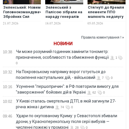
Зеленський: Новим
Зеленський з
Стягнуті до Кремля
Головнокомандувачем
Палісою зібрали на
елементи ППО
Збройних Сил
нараду генералів
малюють недолугу
України стане
без пильного ока
позу переляканого
21.07.2026
18.07.2026
05.05.2026
Михайло Драпатий
Сирського
страуса: писок у
панцирі з оголеною
"необʼятною"
Правила коментування ! »
дупою, - Мадяр
НОВИНИ
Чи може розумний годинник замінити тонометр:
10:38
призначення, особливості та обмеження функції
1
0
На Покровському напрямку ворог готується до
10:32
посилення наступальних дій, - військовий
7
0
Усунення "першопричин": в РФ повторили вимогу для
10:16
"замороження" бойових дій в Україні
62
0
У Києві сталась смертельна ДТП, в якій загинули 27-
10:02
річна жінка і дитина
74
0
Удари по окупованому Криму: у Севастополі збивали
09:46
дрони, у Красноперекопську після серії вибухів —
численні пожежі у промзоні
28
0