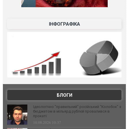
ІНФОГРАФІКА
БЛОГИ
Ідеологічно "правильний" російський "Колобок" з
бюджетом в мільярд рублєй провалився в
прокаті
10.08.2026 10:37