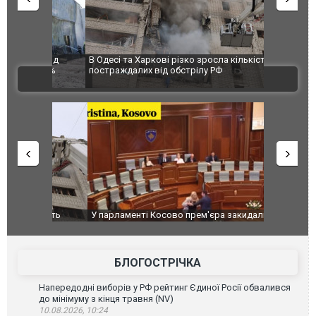
 завод
В Одесі та Харкові різко зросла кількість
Ворог завд
 100%
постраждалих від обстрілу РФ
двоє пора
ВІДЕО
після атак
ькість
У парламенті Косово прем'єра закидали яйцями
Приїхав за
до українс
зіркового 
БЛОГОСТРІЧКА
Напередодні виборів у РФ рейтинг Єдиної Росії обвалився
до мінімуму з кінця травня (NV)
10.08.2026, 10:24