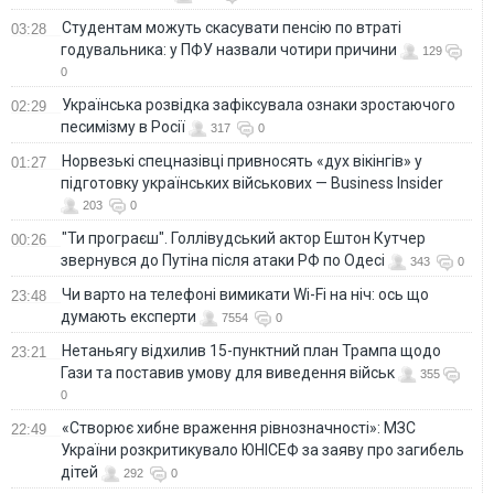
Студентам можуть скасувати пенсію по втраті
03:28
годувальника: у ПФУ назвали чотири причини
129
0
Українська розвідка зафіксувала ознаки зростаючого
02:29
песимізму в Росії
317
0
Норвезькі спецназівці привносять «дух вікінгів» у
01:27
підготовку українських військових — Business Insider
203
0
"Ти програєш". Голлівудський актор Ештон Кутчер
00:26
звернувся до Путіна після атаки РФ по Одесі
343
0
Чи варто на телефонi вимикати Wi-Fi на ніч: ось що
23:48
думають експерти
7554
0
Нетаньягу відхилив 15-пунктний план Трампа щодо
23:21
Гази та поставив умову для виведення військ
355
0
«Створює хибне враження рівнозначності»: МЗС
22:49
України розкритикувало ЮНІСЕФ за заяву про загибель
дітей
292
0