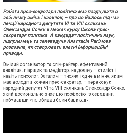
Робота прес-секретаря політика має поєднувати в
собі низку вмінь і навичок, – про це йшлось під час
лекції народного депутата VI та VIII скликань
Олександра Сочки в межах курсу Школа прес-
секретаря політика. А кандидат політичних наук,
підприємець та телеведуча Анастасія Рагімова
розповіла, як створювати власні інформаційні
приводи.
Вмілий організатор та спіч-райтер, ефективний
аналітик, піарщик та медіатор, на додачу – стиліст і
навіть психолог. Загалом – тисяча і одне вміння, яким
має володіти кожен прес-секретар, – переконує
народний депутат VI та VIII скликань Олександр Сочка,
який досконально знає цю професію із середини,
побувавши «по обидва боки барикад».