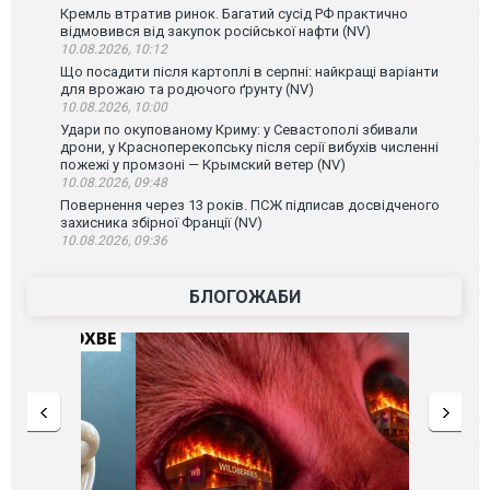
Кремль втратив ринок. Багатий сусід РФ практично
відмовився від закупок російської нафти (NV)
10.08.2026, 10:12
Що посадити після картоплі в серпні: найкращі варіанти
для врожаю та родючого ґрунту (NV)
10.08.2026, 10:00
Удари по окупованому Криму: у Севастополі збивали
дрони, у Красноперекопську після серії вибухів численні
пожежі у промзоні — Крымский ветер (NV)
10.08.2026, 09:48
Повернення через 13 років. ПСЖ підписав досвідченого
захисника збірної Франції (NV)
10.08.2026, 09:36
БЛОГОЖАБИ