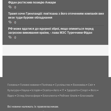
Фідан роз'яснив позицію Анкари
0
Трамп хоче Гренландії: пов'язана з його оточенням компанія вже
везе туди бурове обладнання
0
РФ може вдатися до ядерної зброї, якщо опиниться перед
загрозою виживання країни, - лава МЗС Туреччини Фідан
0
Головна
•
Головні новини
•
Політика
•
Суспільство
•
Економіка
беспроводной
•
Світ
•
Культура
•
Наука
•
Історія
•
Освіта
•
Авто
•
IT
•
Здоров'я
интернет
•
Спорт
•
Фото
•
Відео
•
Огляд блогосфери
•
Блоголента
•
Рейтинг блогів
киев
•
Блогожаби
и
Всі новини належать їх правовласникам.
область