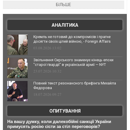
БІЛЬШЕ
АНАЛІТИКА
Кремль не готовий до компромісів і прагне
досягти своїх цілей війною, - Foreign Affairs
03.08.2026 13:02
Звільнення Сирського знаменує кінець епохи
"старої гвардії" в українській армії — NYT
23.07.2026 10:32
Повний текст резонансного брифінга Михайла
Федорова
18.07.2026 09:27
ОПИТУВАННЯ
На вашу думку, коли далекобійні санкції України
примусять росію сісти за стіл переговорів?