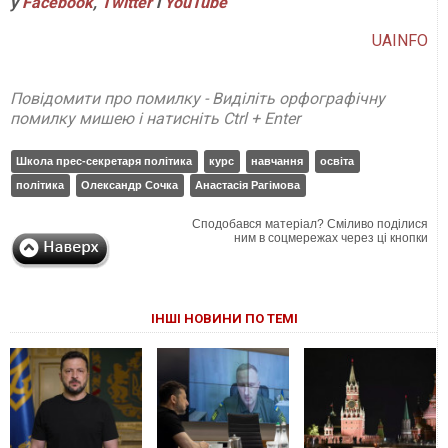
у
Facebook
,
Twitter
і
YouTube
UAINFO
Повідомити про помилку - Виділіть орфографічну
помилку мишею і натисніть Ctrl + Enter
Школа прес-секретаря політика
курс
навчання
освіта
політика
Олександр Сочка
Анастасія Рагімова
Сподобався матеріал? Сміливо поділися
ним в соцмережах через ці кнопки
ІНШІ НОВИНИ ПО ТЕМІ