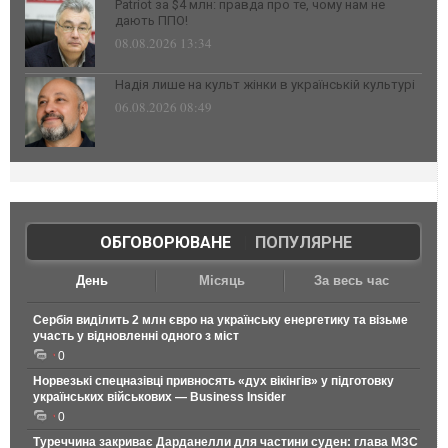
Patriot за $4 млн: правда про те, чому нам не
дають ППО!
08.08.2026 13:34
Надія лише на культ жінки в українській культурі
06.08.2026 08:49
ОБГОВОРЮВАНЕ
|
ПОПУЛЯРНЕ
День
Місяць
За весь час
Сербія виділить 2 млн євро на українську енергетику та візьме
участь у відновленні одного з міст
0
Норвезькі спецназівці привносять «дух вікінгів» у підготовку
українських військових — Business Insider
0
Туреччина закриває Дарданелли для частини суден: глава МЗС