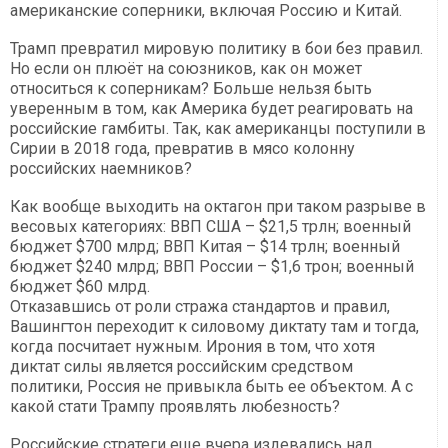
американские соперники, включая Россию и Китай.
Трамп превратил мировую политику в бои без правил.
Но если он плюёт на союзников, как он может
относиться к соперникам? Больше нельзя быть
уверенным в том, как Америка будет реагировать на
российские гамбиты. Так, как американцы поступили в
Сирии в 2018 года, превратив в мясо колонну
российских наемников?
Как вообще выходить на октагон при таком разрыве в
весовых категориях: ВВП США – $21,5 трлн; военный
бюджет $700 млрд; ВВП Китая – $14 трлн; военный
бюджет $240 млрд; ВВП России – $1,6 трон; военный
бюджет $60 млрд.
Отказавшись от роли стража стандартов и правил,
Вашингтон переходит к силовому диктату там и тогда,
когда посчитает нужным. Ирония в том, что хотя
диктат силы является российским средством
политики, Россия не привыкла быть ее объектом. А с
какой стати Трампу проявлять любезность?
Российские стратеги еще вчера издевались над