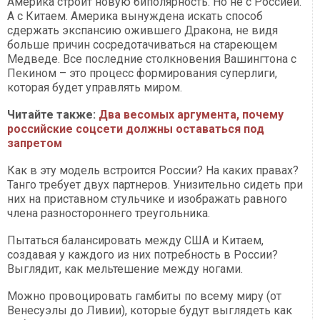
Америка строит новую биполярность. Но не с Россией.
А с Китаем. Америка вынуждена искать способ
сдержать экспансию ожившего Дракона, не видя
больше причин сосредотачиваться на стареющем
Медведе. Все последние столкновения Вашингтона с
Пекином – это процесс формирования суперлиги,
которая будет управлять миром.
Читайте также:
Два весомых аргумента, почему
российские соцсети должны оставаться под
запретом
Как в эту модель встроится России? На каких правах?
Танго требует двух партнеров. Унизительно сидеть при
них на приставном стульчике и изображать равного
члена разностороннего треугольника.
Пытаться балансировать между США и Китаем,
создавая у каждого из них потребность в России?
Выглядит, как мельтешение между ногами.
Можно провоцировать гамбиты по всему миру (от
Венесуэлы до Ливии), которые будут выглядеть как