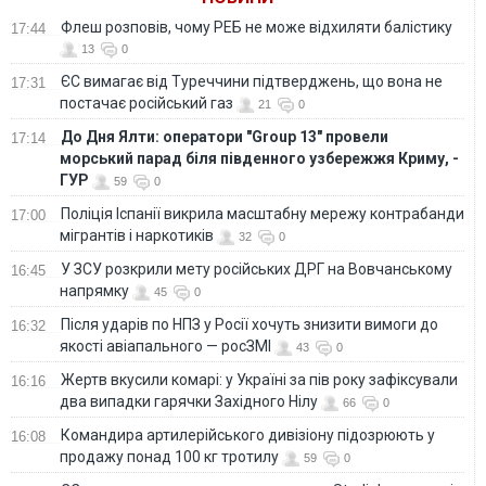
Флеш розповів, чому РЕБ не може відхиляти балістику
17:44
13
0
ЄС вимагає від Туреччини підтверджень, що вона не
17:31
постачає російський газ
21
0
До Дня Ялти: оператори "Group 13" провели
17:14
морський парад біля південного узбережжя Криму, -
ГУР
59
0
Поліція Іспанії викрила масштабну мережу контрабанди
17:00
мігрантів і наркотиків
32
0
У ЗСУ розкрили мету російських ДРГ на Вовчанському
16:45
напрямку
45
0
Після ударів по НПЗ у Росії хочуть знизити вимоги до
16:32
якості авіапального — росЗМІ
43
0
Жертв вкусили комарі: у Україні за пів року зафіксували
16:16
два випадки гарячки Західного Нілу
66
0
Командира артилерійського дивізіону підозрюють у
16:08
продажу понад 100 кг тротилу
59
0