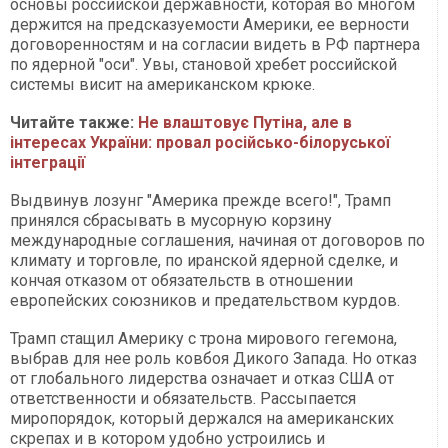
основы российской державности, которая во многом
держится на предсказуемости Америки, ее верности
договоренностям и на согласии видеть в РФ партнера
по ядерной "оси". Увы, становой хребет российской
системы висит на американском крюке.
Читайте также:
Не влаштовує Путіна, але в
інтересах України: провал російсько-білоруської
інтеграції
Выдвинув лозунг "Америка прежде всего!", Трамп
принялся сбрасывать в мусорную корзину
международные соглашения, начиная от договоров по
климату и торговле, по иранской ядерной сделке, и
кончая отказом от обязательств в отношении
европейских союзников и предательством курдов.
Трамп стащил Америку с трона мирового гегемона,
выбрав для нее роль ковбоя Дикого Запада. Но отказ
от глобального лидерства означает и отказ США от
ответственности и обязательств. Рассыпается
миропорядок, который держался на американских
скрепах и в котором удобно устроились и