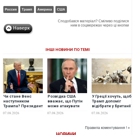
Россия
Трамп
Америка
США
Сподобався матеріал? Сміливо поділися
ним в соцмережах через ці кнопки
ІНШІ НОВИНИ ПО ТЕМІ
Чи стане Венс
Розвідка США
У Греції хочуть, щоб
наступником
вважає, що Путін
Трамп допоміг
Трампа? Президент
може атакувати
відібрати у Британії
США виступив із
одну з країн НАТО
мармурові
07.08.2026
07.08.2026
07.08.2026
неочікуваною
вже цієї осені, -
скульптури
заявою
WSJ
Парфенону
Правила коментування ! »
НОВИНИ