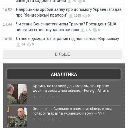
санкції та кадрові питання
35
0
Навроцький зробив заяву про допомогу Україні і згадав
14:52
про "бандерівські прапори"
1365
0
Чи стане Венс наступником Трампа? Президент США
14:44
виступив із неочікуваною заявою
255
0
Стало відомо, хто потрапив під нові санкції Євросоюзу
14:30
64
0
БІЛЬШЕ
АНАЛІТИКА
Кремль не готовий до компромісів і прагне
досягти своїх цілей війною, - Foreign Affairs
03.08.2026 13:02
Звільнення Сирського знаменує кінець епохи
"старої гвардії" в українській армії — NYT
23.07.2026 10:32