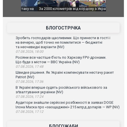
о атаку на
За 2000 кілометрів від кордону з Україною: в
В Таїланді 
го диму.
Єкатеринбурзі після атаки дронів загорівся
блискавки 
склад Wildberries. ФОТО. ВІДЕО
постражда
БЛОГОСТРІЧКА
Зробить господарів щасливими. Що принести в гості і
на вечерю, щоб точно не помилитися — бюджетні
та неочевидні варіанти (NV)
07.08.2026, 18:00
Росіяни все частіше бʼють по Харкову FPV-дронами.
Що буде з містом — ВВС Україна (NV)
07.08.2026, 17:48
Швидке рішення. Як Україні компенсувати нестачу ракет
Patriot (NV)
07.08.2026, 17:36
В Україні вперше судять російського військового за
зґвалтування українки (NV)
07.08.2026, 17:24
Аудитори знайшли серйозні розбіжності в заявах DOGE
Ілона Маска про «заощаджені» 215 млрд доларів — WP (NV)
07.08.2026, 17:12
БЛОГОЖАБИ