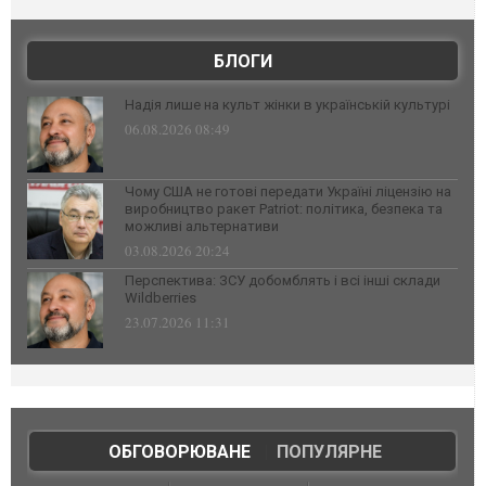
БЛОГИ
Надія лише на культ жінки в українській культурі
06.08.2026 08:49
Чому США не готові передати Україні ліцензію на
виробництво ракет Patriot: політика, безпека та
можливі альтернативи
03.08.2026 20:24
Перспектива: ЗСУ добомблять і всі інші склади
Wildberries
23.07.2026 11:31
ОБГОВОРЮВАНЕ
|
ПОПУЛЯРНЕ