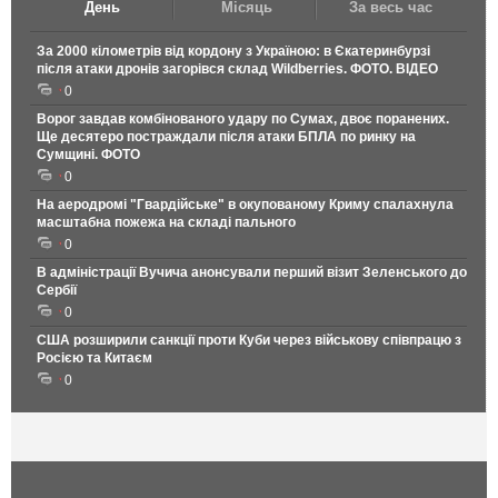
День
Місяць
За весь час
За 2000 кілометрів від кордону з Україною: в Єкатеринбурзі
після атаки дронів загорівся склад Wildberries. ФОТО. ВІДЕО
0
Ворог завдав комбінованого удару по Сумах, двоє поранених.
Ще десятеро постраждали після атаки БПЛА по ринку на
Сумщині. ФОТО
0
На аеродромі "Гвардійське" в окупованому Криму спалахнула
масштабна пожежа на складі пального
0
В адміністрації Вучича анонсували перший візит Зеленського до
Сербії
0
США розширили санкції проти Куби через військову співпрацю з
Росією та Китаєм
0