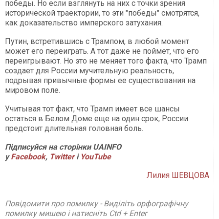
победы. Но если взглянуть на них с точки зрения
исторической траектории, то эти "победы" смотрятся,
как доказательство имперского затухания.
Путин, встретившись с Трампом, в любой момент
может его переиграть. А тот даже не поймет, что его
переигрывают. Но это не меняет того факта, что Трамп
создает для России мучительную реальность,
подрывая привычные формы ее существования на
мировом поле.
Учитывая тот факт, что Трамп имеет все шансы
остаться в Белом Доме еще на один срок, России
предстоит длительная головная боль.
Підписуйся на сторінки UAINFO
у
Facebook
,
Twitter
і
YouTube
Лилия ШЕВЦОВА
Повідомити про помилку - Виділіть орфографічну
помилку мишею і натисніть Ctrl + Enter