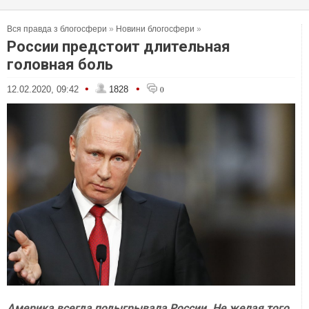
Вся правда з блогосфери
»
Новини блогосфери
»
России предстоит длительная
головная боль
•
•
12.02.2020, 09:42
1828
0
Америка всегда подыгрывала России. Не желая того.