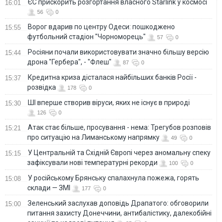
ЄС прискорить розгортання власного Starlink у космосі
16:01
56
0
Ворог вдарив по центру Одеси: пошкоджено
15:55
футбольний стадіон "Чорноморець"
57
0
Росіяни почали використовувати значно більшу версію
15:44
дрона "Гербера", - "Флеш"
87
0
Кредитна криза дісталася найбільших банків Росії -
15:37
розвідка
178
0
ШІ вперше створив віруси, яких не існує в природі
15:30
126
0
Атак стає більше, просування - нема: Трегубов розповів
15:21
про ситуацію на Лиманському напрямку
49
0
У Центральній та Східній Європі через аномальну спеку
15:15
зафіксували нові температурні рекорди
100
0
У російському Брянську спалахнула пожежа, горять
15:08
склади — ЗМІ
177
0
Зеленський заслухав доповідь Драпатого: обговорили
15:00
питання захисту Донеччини, антибалістику, далекобійні