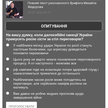
Повний текст резонансного брифінга Михайла
Федорова
18.07.2026 09:27
ОПИТУВАННЯ
На вашу думку, коли далекобійні санкції України
примусять росію сісти за стіл переговорів?
У найближчі місяці удари України по росії стануть
настільки болючими, що агресору доведеться
поновити перемовини
Цього року не варто чекати поновлення переговорного
процесу. А от наступного - можливо все
рф навпаки піде на ескалацію попри здоровий глузд і
намагатиметься триматися до останнього
Найближчим часом росія може погодитись на
переговори, але серйозних намірів росіяни не
матимуть
Вже давно не роблю жодних прогнозів щодо
завершення війни