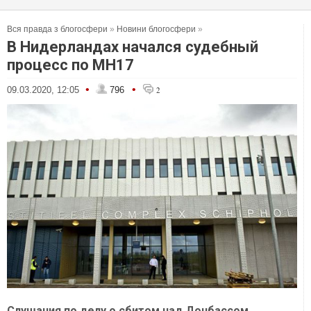
Вся правда з блогосфери
»
Новини блогосфери
»
В Нидерландах начался судебный
процесс по МН17
•
•
09.03.2020, 12:05
796
2
Слушания по делу о сбитом над Донбассом