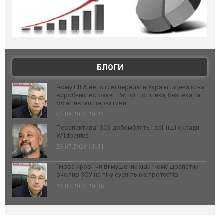
БЛОГИ
Чому США не готові передати Україні ліцензію на
виробництво ракет Patriot: політика, безпека та
можливі альтернативи
03.08.2026 20:24
Перспектива: ЗСУ добомблять і всі інші склади
Wildberries
23.07.2026 11:31
“Нова кров” чи вимушений хід? Чому Драпатий
очолив ЗСУ на піку суспільних протестів
22.07.2026 20:36