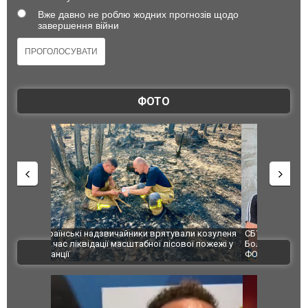
Вже давно не роблю жодних прогнозів щодо
завершення війни
ФОТО
и козуленя
СБУ за сприяння Нацполіції та правоохоронців
Росіяни ат
ї пожежі у
Болгарії затримала міжнародного наркобарона.
одна людин
ВІДЕО
ФОТО