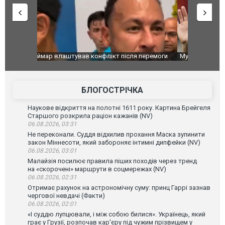
перемоги
Мудрик провів перший матч за "Челсі" після
Українські
допінгової дискваліфікації. ВІДЕО
під час лік
Франції
БЛОГОСТРІЧКА
Наукове відкриття на полотні 1611 року. Картина Брейгеля
Старшого розкрила раціон кажанів (NV)
06.08.2026, 03:31
Не переконали. Суддя відхилив прохання Маска зупинити
закон Міннесоти, який забороняє інтимні дипфейки (NV)
06.08.2026, 03:01
Малайзія посилює правила піших походів через тренд
на «скорочені» маршрути в соцмережах (NV)
06.08.2026, 02:31
Отримає рахунок на астрономічну суму: принц Гаррі зазнав
чергової невдачі (Факти)
06.08.2026, 02:01
«І суддю лупцювали, і між собою билися». Українець, який
грає у Грузії, розпочав кар'єру під чужим прізвищем у