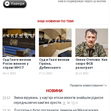
ним в соцмережах через ці кнопки
ІНШІ НОВИНИ ПО ТЕМІ
Суд Гааги визнав
Суд в Гаазі визнав
Олена Степова: Как
Росію винною у
Гіркіна,
скоро ФСБ
справі МН17:
Дубинського
разыграет
експерт пояснив,
та Харченка
последнюю карту
18.11.2022
17.11.2022
26.12.2021
що це значить для
винними
Гиркина-
України
у знищенні MH17
Стрелкова?
та вбивстві 298
Правила коментування ! »
пасажирів
НОВИНИ
Зміна вірувань: у кар'єрі епохи вікінгів знайшли рідкісні
23:57
середньовічні кам’яні хрести
36
0
Достатньо було погладити: лемури на Мадагаскарі
23:30