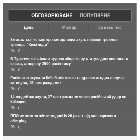
ОБГОВОРЮВАНЕ
|
ПОПУЛЯРНЕ
День
Місяць
За весь час
Змикається кільце кровожерливих акул: вийшов трейлер
трилера "Хижі води"
0
В Туреччині знайшли чудово збережену статую довговолосого
юнака, створену 2500 років тому
0
Росіяни атакували Київ балістикою та дронами: одна людина
загинула, 15 постраждалих
0
14 людей загинули, 27 постраждали через російський удар по
Київщині
0
ППО не змогла збити жодної із 28 ракет під час ворожого
обстрілу
0