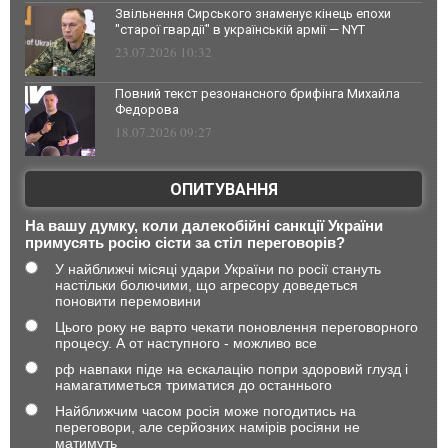
Звільнення Сирського знаменує кінець епохи
"старої гвардії" в українській армії — NYT
23.07.2026 10:32
Повний текст резонансного брифінга Михайла
Федорова
18.07.2026 09:27
ОПИТУВАННЯ
На вашу думку, коли далекобійні санкції України
примусять росію сісти за стіл переговорів?
У найближчі місяці удари України по росії стануть
настільки болючими, що агресору доведеться
поновити перемовини
Цього року не варто чекати поновлення переговорного
процесу. А от наступного - можливо все
рф навпаки піде на ескалацію попри здоровий глузд і
намагатиметься триматися до останнього
Найближчим часом росія може погодитись на
переговори, але серйозних намірів росіяни не
матимуть