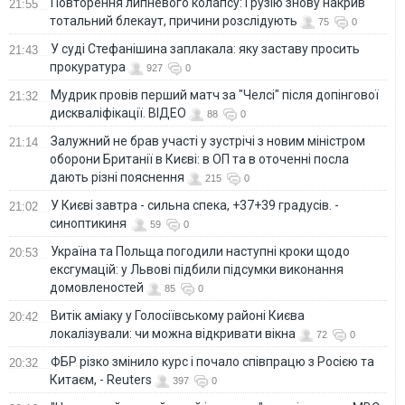
Повторення липневого колапсу: Грузію знову накрив
21:55
тотальний блекаут, причини розслідують
75
0
У суді Стефанішина заплакала: яку заставу просить
21:43
прокуратура
927
0
Мудрик провів перший матч за "Челсі" після допінгової
21:32
дискваліфікації. ВІДЕО
88
0
Залужний не брав участі у зустрічі з новим міністром
21:14
оборони Британії в Києві: в ОП та в оточенні посла
дають різні пояснення
215
0
У Києві завтра - сильна спека, +37+39 градусів. -
21:02
синоптикиня
59
0
Україна та Польща погодили наступні кроки щодо
20:53
ексгумацій: у Львові підбили підсумки виконання
домовленостей
85
0
Витік аміаку у Голосіївському районі Києва
20:42
локалізували: чи можна відкривати вікна
72
0
ФБР різко змінило курс і почало співпрацю з Росією та
20:32
Китаєм, - Reuters
397
0