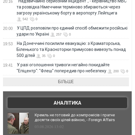
"Надзвичайно серйозний інцидент", - керівництво МВС
20:16
та розвідка Німеччини терміново збираються через
загрозу українському борту в аеропорту Лейпцига
542
0
У ЦПД розповіли про єдиний спосіб обмежити російські
20:00
удари по Україні
257
0
На Донеччині посилили евакуацію: з Краматорська,
19:53
Біленького та Красноторки примусово вивезуть понад
500 дітей
35
0
У разі оголошення тривоги негайно покидайте
19:41
"Епіцентр": "Флеш" попередив про небезпеку
200
0
БІЛЬШЕ
АНАЛІТИКА
Кремль не готовий до компромісів і прагне
досягти своїх цілей війною, - Foreign Affairs
03.08.2026 13:02