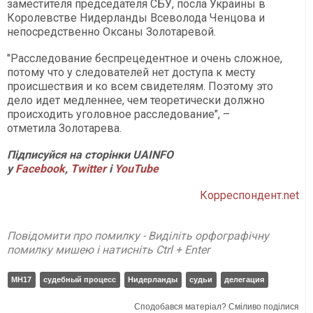
заместителя председателя СБУ, посла Украины в
Королевстве Нидерланды Всеволода Ченцова и
непосредственно Оксаны Золотаревой.
"Расследование беспрецедентное и очень сложное,
потому что у следователей нет доступа к месту
происшествия и ко всем свидетелям. Поэтому это
дело идет медленнее, чем теоретически должно
происходить уголовное расследование", –
отметила Золотарева.
Підписуйся на сторінки UAINFO
у
Facebook
,
Twitter
і
YouTube
Корреспондент.net
Повідомити про помилку - Виділіть орфографічну
помилку мишею і натисніть Ctrl + Enter
МН17
судебный процесс
Нидерланды
судьи
делегация
Сподобався матеріал? Сміливо поділися