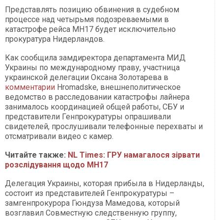
Представлять позицию обвинения в судебном
процессе над четырьмя подозреваемыми в
катастрофе рейса МН17 будет исключительно
прокуратура Нидерландов.
Как сообщила замдиректора департамента МИД
Украины по международному праву, участница
украинской делегации Оксана Золотарева в
комментарии
Hromadske, внешнеполитическое
ведомство в расследовании катастрофы лайнера
занималось координацией общей работы, СБУ и
представители Генпрокуратуры опрашивали
свидетелей, прослушивали телефонные перехваты и
отсматривали видео с камер.
Читайте также:
NL Times: ГРУ намагалося зірвати
розслідування щодо MH17
Делегация Украины, которая прибыла в Нидерланды,
состоит из представителей Генпрокуратуры –
замгенпрокурора Гюндуза Мамедова, который
возглавил Совместную следственную группу,