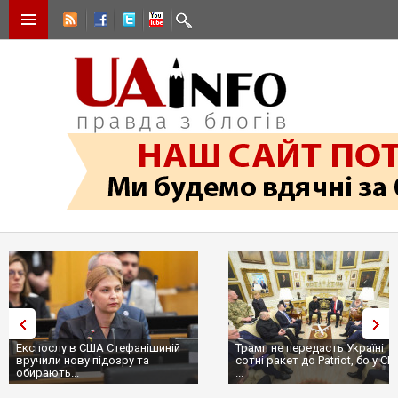
Експослу в США Стефанішиній
Трамп не передасть Україні
вручили нову підозру та
сотні ракет до Patriot, бо у С
обирають...
...