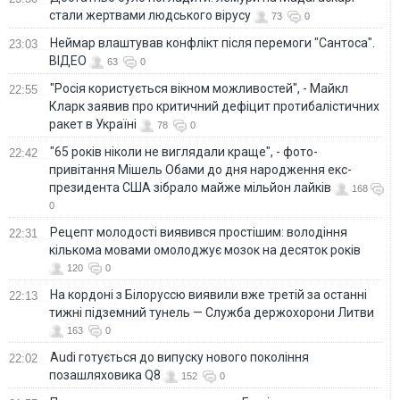
стали жертвами людського вірусу
73
0
Неймар влаштував конфлікт після перемоги "Сантоса".
23:03
ВІДЕО
63
0
"Росія користується вікном можливостей", - Майкл
22:55
Кларк заявив про критичний дефіцит протибалістичних
ракет в Україні
78
0
"65 років ніколи не виглядали краще", - фото-
22:42
привітання Мішель Обами до дня народження екс-
президента США зібрало майже мільйон лайків
168
0
Рецепт молодості виявився простішим: володіння
22:31
кількома мовами омолоджує мозок на десяток років
120
0
На кордоні з Білоруссю виявили вже третій за останні
22:13
тижні підземний тунель — Служба держохорони Литви
163
0
Audi готується до випуску нового покоління
22:02
позашляховика Q8
152
0