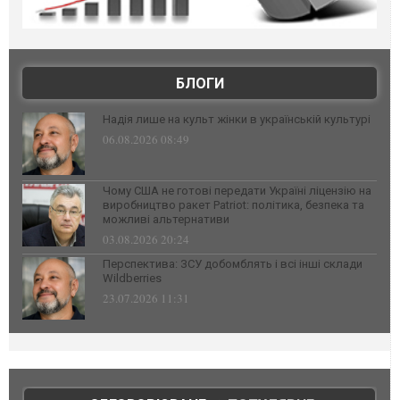
БЛОГИ
Надія лише на культ жінки в українській культурі
06.08.2026 08:49
Чому США не готові передати Україні ліцензію на
виробництво ракет Patriot: політика, безпека та
можливі альтернативи
03.08.2026 20:24
Перспектива: ЗСУ добомблять і всі інші склади
Wildberries
23.07.2026 11:31