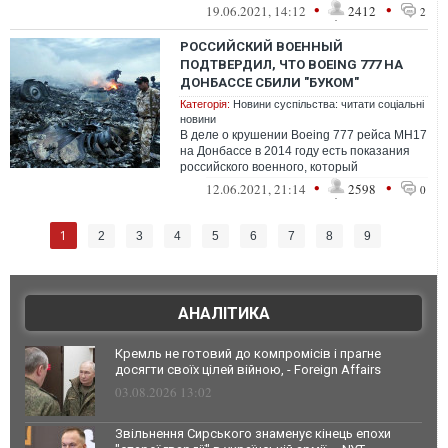
одного свидетеля действий российских
•
•
19.06.2021, 14:12
2412
2
террорист...
РОССИЙСКИЙ ВОЕННЫЙ
ПОДТВЕРДИЛ, ЧТО BOEING 777 НА
ДОНБАССЕ СБИЛИ "БУКОМ"
Категорія:
Новини суспільства: читати соціальні
новини
В деле о крушении Boeing 777 рейса МН17
на Донбассе в 2014 году есть показания
российского военного, который
обеспечивал транспортировку "Буков" 53-й
•
•
12.06.2021, 21:14
2598
0
...
1
2
3
4
5
6
7
8
9
АНАЛІТИКА
Кремль не готовий до компромісів і прагне
досягти своїх цілей війною, - Foreign Affairs
03.08.2026 13:02
Звільнення Сирського знаменує кінець епохи