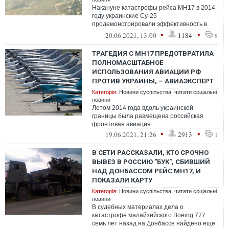
Накануне катастрофы рейса МН17 в 2014
году украинские Су-25
продемонстрировали эффективность в
ходе боев у Мариновки и Степановки
•
•
20.06.2021, 13:00
1184
9
ТРАГЕДИЯ С МН17 ПРЕДОТВРАТИЛА
ПОЛНОМАСШТАБНОЕ
ИСПОЛЬЗОВАНИЯ АВИАЦИИ РФ
ПРОТИВ УКРАИНЫ, – АВИАЭКСПЕРТ
Категорія:
Новини суспільства: читати соціальні
новини
Летом 2014 года вдоль украинской
границы была размещена российская
фронтовая авиация
•
•
19.06.2021, 21:26
2913
1
В СЕТИ РАССКАЗАЛИ, КТО СРОЧНО
ВЫВЕЗ В РОССИЮ "БУК", СБИВШИЙ
НАД ДОНБАССОМ РЕЙС MH17, И
ПОКАЗАЛИ КАРТУ
Категорія:
Новини суспільства: читати соціальні
новини
В судебных материалах дела о
катастрофе малайзийского Boeing 777
семь лет назад на Донбассе найдено еще