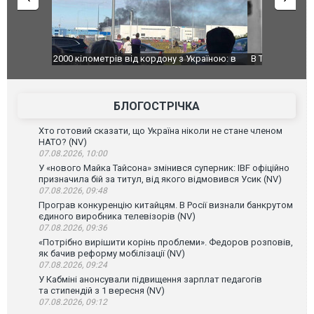
країною: в
В Таїланді футболіст загинув від удару
Топпосадов
агорівся
блискавки під час матчу: ще 12 людей
підозру
постраждали. ВІДЕО
БЛОГОСТРІЧКА
Хто готовий сказати, що Україна ніколи не стане членом
НАТО? (NV)
07.08.2026, 10:00
У «нового Майка Тайсона» змінився суперник: IBF офіційно
призначила бій за титул, від якого відмовився Усик (NV)
07.08.2026, 09:48
Програв конкуренцію китайцям. В Росії визнали банкрутом
єдиного виробника телевізорів (NV)
07.08.2026, 09:36
«Потрібно вирішити корінь проблеми». Федоров розповів,
як бачив реформу мобілізації (NV)
07.08.2026, 09:24
У Кабміні анонсували підвищення зарплат педагогів
та стипендій з 1 вересня (NV)
07.08.2026, 09:12