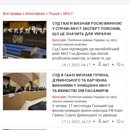
Вся правда з блогосфери
»
Пошук
» МН17
СУД ГААГИ ВИЗНАВ РОСІЮ ВИННОЮ
У СПРАВІ МН17: ЕКСПЕРТ ПОЯСНИВ,
ЩО ЦЕ ЗНАЧИТЬ ДЛЯ УКРАЇНИ
Категорія:
Політичні новини України та світу:
читати новини політики
Суд Гааги підтвердив, що малайзійський
рейс MH17 на Донбасі був збитий
російською ракетою, а також те, що
територію так званої "ДНР" на момент
•
•
18.11.2022, 04:17
863
0
збиття ...
СУД В ГААЗІ ВИЗНАВ ГІРКІНА,
ДУБИНСЬКОГО ТА ХАРЧЕНКА
ВИННИМИ У ЗНИЩЕННІ MH17
ТА ВБИВСТВІ 298 ПАСАЖИРІВ
Категорія:
Політичні новини України та світу:
читати новини політики
У четвер, 17 листопада Гаазький суд
визнав громадян країни-агресора РФ Ігоря
Гіркіна, Сергія Дубинського та українця
Леоніда Харченка винними у знищен...
•
•
17.11.2022, 16:33
867
0