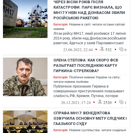
ЧЕРЕЗ ВІСІМ РОКІВ ПІСЛЯ
КАТАСТРОФИ. ПАРЄ ВИЗНАЛА, ЩО
МН17 У НЕБІ НАД ДОНБАСОМ ЗБИЛИ
РОСІЙСЬКОЮ РАКЕТОЮ
Категорія:
Новини в світі: читати останні світові
новини
Літак рейсу МН17, який розбився 17 липня
2014 року, збили над Донбасом російською
ракетою, йдеться у заяві Парламентської
асамблеї Ради Європи.
•
•
23.06.2022, 22:44
532
0
ОЛЕНА СТЕПОВА: КАК СКОРО ФСБ
РАЗЫГРАЕТ ПОСЛЕДНЮЮ КАРТУ
ГИРКИНА-СТРЕЛКОВА?
Категорія:
Політичні новини України та світу:
читати новини політики
Публичное признание Гиркина в
совершенных преступлениях показывает
слабость РФ, Кремля, Путина, потерю
контроля над ситуацией, метание и
•
•
26.12.2021, 17:24
2520
1
ошибки, факти...
СПРАВА МН17: ВЕНЕДІКТОВА
ОЗВУЧИЛА ОСНОВНУ МЕТУ СЛІДЧИХ І
ГААЗЬКОГО СУДУ
Категорія:
Новини суспільства: читати соціальні