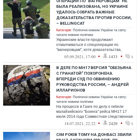
ОПЕРАЦИЯ ПО "ВАГНЕРОВЦАМ" НЕ
БЫЛА РЕАЛИЗОВАНА, НО УКРАИНЕ
УДАЛОСЬ СОБРАТЬ ВАЖНЫЕ
ДОКАЗАТЕЛЬСТВА ПРОТИВ РОССИИ,
– BELLINGCAT
Категорія:
Політичні новини України та світу:
читати новини політики
Украинские власти продолжают
отмалчиваться о спецоперации по
"вагнеровцам", хотя доказательства,
которые собрали украинские спецслужбы,
•
•
05.09.2021, 17:00
1433
1
пригодились бы...
В ДЕЛЕ ПО МН17 ВЕРСИЯ "ОБЕЗЬЯНА
С ГРАНАТОЙ" ПОХОРОНЕНА.
ВПЕРЕДИ СУД ПО ОБВИНЕНИЮ
РУКОВОДСТВА РОССИИ, – АНДРЕЙ
ИЛЛАРИОНОВ
Категорія:
Політичні новини України та світу:
читати новини політики
На процессе в Гааге по делу о гибели
малайзийского "Боинга" рейса МН17 17
июля 2014 года Совместная следственная
группа (ССГ) представила суду основну...
•
•
18.07.2021, 22:22
2420
1
СІМ РОКІВ ТОМУ НА ДОНБАСІ ЗБИЛИ