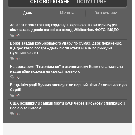
ОБГОВОРЮВАНЕ
|
ПОПУЛЯРНЕ
День
Місяць
За весь час
За 2000 кілометрів від кордону з Україною: в Єкатеринбурзі
після атаки дронів загорівся склад Wildberries. ФОТО. ВІДЕО
0
Ворог завдав комбінованого удару по Сумах, двоє поранених.
Ще десятеро постраждали після атаки БПЛА по ринку на
Сумщині. ФОТО
0
На аеродромі "Гвардійське" в окупованому Криму спалахнула
масштабна пожежа на складі пального
0
В адміністрації Вучича анонсували перший візит Зеленського до
Сербії
0
США розширили санкції проти Куби через військову співпрацю з
Росією та Китаєм
0