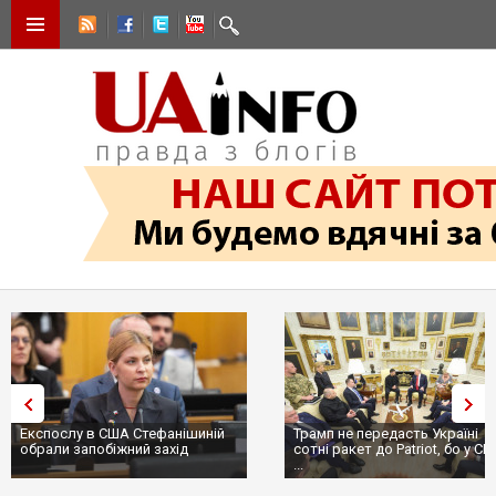
Експослу в США Стефанішиній
Трамп не передасть Україні
обрали запобіжний захід
сотні ракет до Patriot, бо у С
...