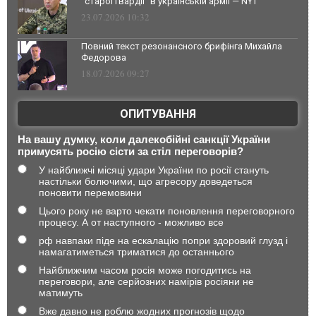
"старої гвардії" в українській армії — NYT
23.07.2026 10:32
Повний текст резонансного брифінга Михайла
Федорова
18.07.2026 09:27
ОПИТУВАННЯ
На вашу думку, коли далекобійні санкції України
примусять росію сісти за стіл переговорів?
У найближчі місяці удари України по росії стануть
настільки болючими, що агресору доведеться
поновити перемовини
Цього року не варто чекати поновлення переговорного
процесу. А от наступного - можливо все
рф навпаки піде на ескалацію попри здоровий глузд і
намагатиметься триматися до останнього
Найближчим часом росія може погодитись на
переговори, але серйозних намірів росіяни не
матимуть
Вже давно не роблю жодних прогнозів щодо