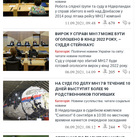
новини
Робота слідчої групи та суду в Нідерландах
у справі збитого в небі над Донбасом у
2014 році літака рейсу МН17 компанії
Malaysia Airlines спрямована на...
•
•
11.09.2021, 09:48
679
0
ВИРОК У СПРАВІ MH17 МОЖЕ БУТИ
ОГОЛОШЕНО В КІНЦІ 2022 РОКУ, –
СУДДЯ СТЕЙНХАУС
Категорія:
Політичні новини України та світу:
читати новини політики
Суд у справі про збитий МН17 буде
готовий оголосити вирок у кінці 2022 року.
•
•
06.09.2021, 14:09
205
1
НА СУДЕ ПО ДЕЛУ МН17 В ТЕЧЕНИЕ 10
ДНЕЙ ВЫСТУПЯТ БОЛЕЕ 90
РОДСТВЕННИКОВ ПОГИБШИХ
Категорія:
Новини суспільства: читати соціальні
новини
В Нидерландах в судебном комплексе
"Схипхол" 6 сентября в 10:00 по местному
времени начнется очередное заседание
суда по делу МН17
•
•
06.09.2021, 08:12
244
0