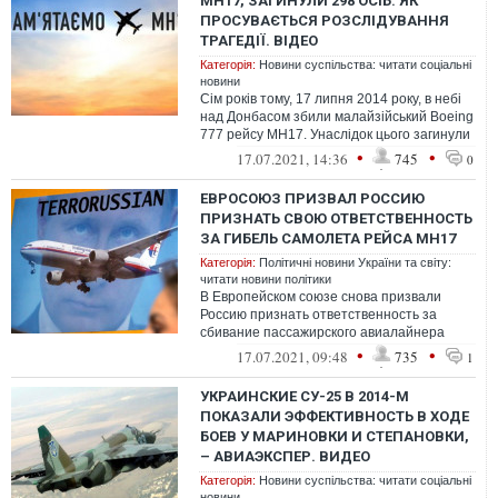
MH17, ЗАГИНУЛИ 298 ОСІБ: ЯК
ПРОСУВАЄТЬСЯ РОЗСЛІДУВАННЯ
ТРАГЕДІЇ. ВІДЕО
Категорія:
Новини суспільства: читати соціальні
новини
Сім років тому, 17 липня 2014 року, в небі
над Донбасом збили малайзійський Boeing
777 рейсу МН17. Унаслідок цього загинули
298 громадян Нідерландів, ...
•
•
17.07.2021, 14:36
745
0
ЕВРОСОЮЗ ПРИЗВАЛ РОССИЮ
ПРИЗНАТЬ СВОЮ ОТВЕТСТВЕННОСТЬ
ЗА ГИБЕЛЬ САМОЛЕТА РЕЙСА MH17
Категорія:
Політичні новини України та світу:
читати новини політики
В Европейском союзе снова призвали
Россию признать ответственность за
сбивание пассажирского авиалайнера
рейса MH17 авиакомпании Malaysia
•
•
17.07.2021, 09:48
735
1
Airlines рос...
УКРАИНСКИЕ СУ-25 В 2014-М
ПОКАЗАЛИ ЭФФЕКТИВНОСТЬ В ХОДЕ
БОЕВ У МАРИНОВКИ И СТЕПАНОВКИ,
– АВИАЭКСПЕР. ВИДЕО
Категорія:
Новини суспільства: читати соціальні
новини