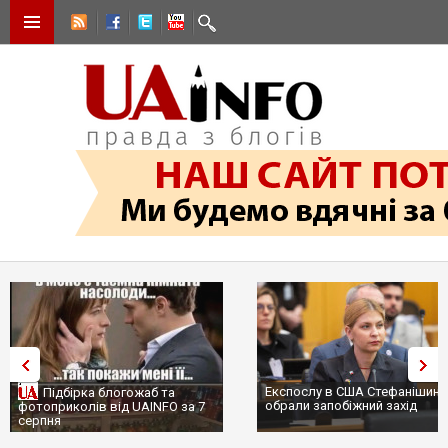
Експослу в США Стефанішині
Підбірка блогожаб та
обрали запобіжний захід
фотоприколів від UAINFO за 7
серпня