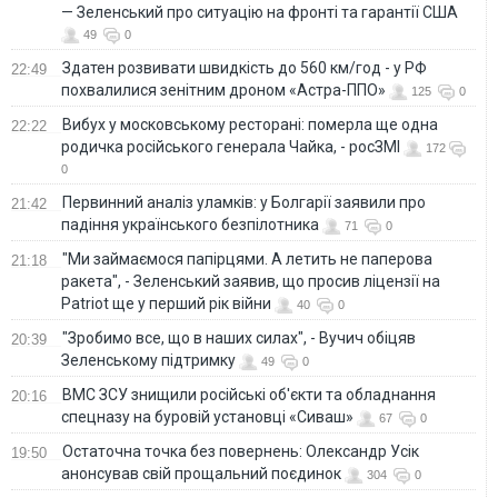
— Зеленський про ситуацію на фронті та гарантії США
49
0
Здатен розвивати швидкість до 560 км/год - у РФ
22:49
похвалилися зенітним дроном «Астра-ППО»
125
0
Вибух у московському ресторані: померла ще одна
22:22
родичка російського генерала Чайка, - росЗМІ
172
0
Первинний аналіз уламків: у Болгарії заявили про
21:42
падіння українського безпілотника
71
0
"Ми займаємося папірцями. А летить не паперова
21:18
ракета", - Зеленський заявив, що просив ліцензії на
Patriot ще у перший рік війни
40
0
"Зробимо все, що в наших силах", - Вучич обіцяв
20:39
Зеленському підтримку
49
0
ВМС ЗСУ знищили російські об'єкти та обладнання
20:16
спецназу на буровій установці «Сиваш»
67
0
Остаточна точка без повернень: Олександр Усік
19:50
анонсував свій прощальний поєдинок
304
0