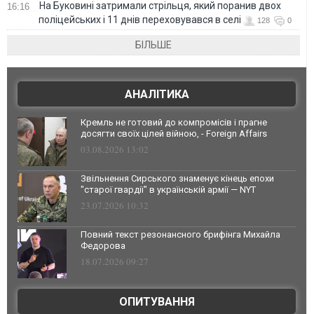
На Буковині затримали стрільця, який поранив двох
16:16
поліцейських і 11 днів переховувався в селі
128
0
БІЛЬШЕ
АНАЛІТИКА
Кремль не готовий до компромісів і прагне
досягти своїх цілей війною, - Foreign Affairs
03.08.2026 13:02
Звільнення Сирського знаменує кінець епохи
"старої гвардії" в українській армії — NYT
23.07.2026 10:32
Повний текст резонансного брифінга Михайла
Федорова
18.07.2026 09:27
ОПИТУВАННЯ