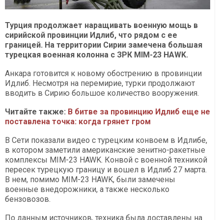
Турция продолжает наращивать военную мощь в
сирийской провинции Идлиб, что рядом с ее
границей. На территории Сирии замечена большая
турецкая военная колонна с ЗРК MIM-23 HAWK.
Анкара готовится к новому обострению в провинции
Идлиб. Несмотря на перемирие, турки продолжают
вводить в Сирию большое количество вооружения.
Читайте также:
В битве за провинцию Идлиб еще не
поставлена точка: когда грянет гром
В Сети показали видео с турецким конвоем в Идлибе,
в котором заметили американские зенитно-ракетные
комплексы MIM-23 HAWK. Конвой с военной техникой
пересек турецкую границу и вошел в Идлиб 27 марта.
В нем, помимо MIM-23 HAWK, были замечены
военные внедорожники, а также несколько
бензовозов.
По данным источников, техника была доставлены на