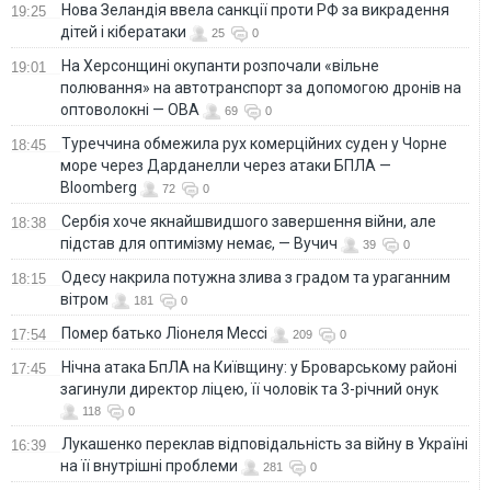
Нова Зеландія ввела санкції проти РФ за викрадення
19:25
дітей і кібератаки
25
0
На Херсонщині окупанти розпочали «вільне
19:01
полювання» на автотранспорт за допомогою дронів на
оптоволокні — ОВА
69
0
Туреччина обмежила рух комерційних суден у Чорне
18:45
море через Дарданелли через атаки БПЛА —
Bloomberg
72
0
Сербія хоче якнайшвидшого завершення війни, але
18:38
підстав для оптимізму немає, — Вучич
39
0
Одесу накрила потужна злива з градом та ураганним
18:15
вітром
181
0
Помер батько Ліонеля Мессі
17:54
209
0
Нічна атака БпЛА на Київщину: у Броварському районі
17:45
загинули директор ліцею, її чоловік та 3-річний онук
118
0
Лукашенко переклав відповідальність за війну в Україні
16:39
на її внутрішні проблеми
281
0