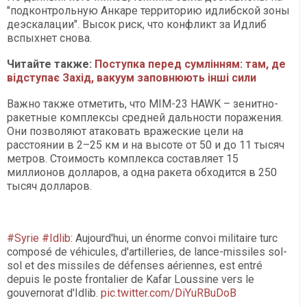
"подконтрольную Анкаре территорию идлибской зоны
деэскалации". Высок риск, что конфликт за Идлиб
вспыхнет снова.
Читайте также:
Поступка перед сумлінням: там, де
відступає Захід, вакуум заповнюють інші сили​​​​​​​
Важно также отметить, что MIM-23 HAWK – зенитно-
ракетные комплексы средней дальности поражения.
Они позволяют атаковать вражеские цели на
расстоянии в 2–25 км и на высоте от 50 и до 11 тысяч
метров. Стоимость комплекса составляет 15
миллионов долларов, а одна ракета обходится в 250
тысяч долларов.
#Syrie
#Idlib
: Aujourd'hui, un énorme convoi militaire turc
composé de véhicules, d'artilleries, de lance-missiles sol-
sol et des missiles de défenses aériennes, est entré
depuis le poste frontalier de Kafar Loussine vers le
gouvernorat d'Idlib.
pic.twitter.com/DiYuRBuDoB