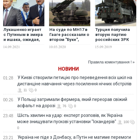
Лукашенко играет
На суде по МН17 в
Турция получила
с Путиным в эмира
Гааге рассказали о
вторую партию
и ишака, ожидая,
втором "Буке",
российских ЗРК
кто умрет первым,
который не доехал
С-400
14.09.2021
10.03.2020
15.09.2019
– военный эксперт
до "ДНР"
Правила коментування ! »
НОВИНИ
У Києві створили петицію про переведення всіх шкіл на
01:28
дистанціне навчання через посилення нічних обстрілів
11
0
У Польщі затримали фермера, який переорав свіжий
00:26
асфальт на дорозі
76
0
Шість хвилин на удар: експерт розповів, як Україна
23:48
може знищувати пускові установки "Іскандерів"
100
0
Україна не піде з Донбасу, а Путін не матиме перемоги
23:21