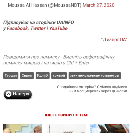
— Moussa Al Hassan (@MoussaNDT)
March 27, 2020
Підписуйся на сторінки UAINFO
у
Facebook
,
Twitter
і
YouTube
"Диалог.UA"
Повідомити про помилку - Виділіть орфографічну
помилку мишею і натисніть Ctrl + Enter
Турция
Сирия
Идлиб
конвой
зенитно-ракетные комплексы
Сподобався матеріал? Сміливо поділися
ним в соцмережах через ці кнопки
ІНШІ НОВИНИ ПО ТЕМІ