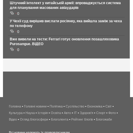
Штучний інтелект у китайській армії: впроваджується система
для планування масованих авіаударів
0
У Чехії суд вирішив вислати росіянку, яка вийшла заміж за чеха
по телефону
0
Вже вивели на тести: Ferrari готує оновлення позашляховика
Purosangue. ВІДЕО
0
Головна
•
Головні новини
•
Політика
•
Суспільство
•
Економіка
беспроводной
•
Світ
•
Культура
•
Наука
•
Історія
•
Освіта
•
Авто
•
IT
•
Здоров'я
интернет
•
Спорт
•
Фото
•
Відео
•
Огляд блогосфери
•
Блоголента
•
Рейтинг блогів
киев
•
Блогожаби
и
Всі новини належать їх правовласникам.
область