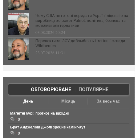
Чому США не готові передати Україні ліцензію на
виробництво ракет Patriot: політика, безпека та
можливі альтернативи
03.08.2026 20:24
Перспектива: ЗСУ добомблять і всі інші склади
Wildberries
23.07.2026 11:31
ОБГОВОРЮВАНЕ
|
ПОПУЛЯРНЕ
День
Місяць
За весь час
Магнітні бурі: прогноз на вихідні
0
Брат Анджеліни Джолі зробив камінг-аут
0