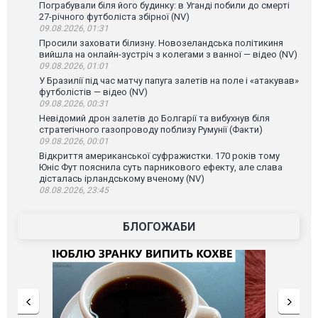
Пограбували біля його будинку: в Уганді побили до смерті
27-річного футболіста збірної (NV)
09.08.2026, 01:31
Просили заховати білизну. Новозеландська політикиня
вийшла на онлайн-зустріч з колегами з ванної — відео (NV)
09.08.2026, 01:01
У Бразилії під час матчу папуга залетів на поле і «атакував»
футболістів — відео (NV)
09.08.2026, 00:31
Невідомий дрон залетів до Болгарії та вибухнув біля
стратегічного газопроводу поблизу Румунії (Факти)
09.08.2026, 00:01
Відкриття американської суфражистки. 170 років тому
Юніс Фут пояснила суть парникового ефекту, але слава
дісталась ірландському вченому (NV)
08.08.2026, 23:45
БЛОГОЖАБИ