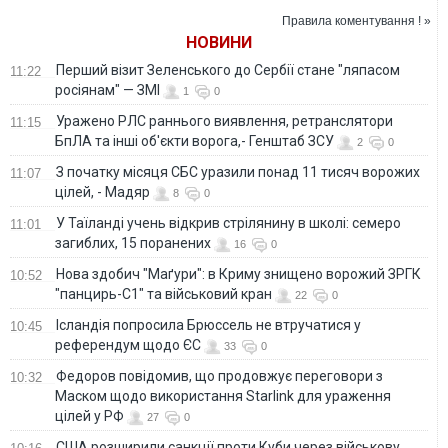
через норовірус
Правила коментування ! »
НОВИНИ
Перший візит Зеленського до Сербії стане "ляпасом
11:22
росіянам" — ЗМІ
1
0
Уражено РЛС раннього виявлення, ретранслятори
11:15
БпЛА та інші об'єкти ворога,- Генштаб ЗСУ
2
0
З початку місяця СБС уразили понад 11 тисяч ворожих
11:07
цілей, - Мадяр
8
0
У Таїланді учень відкрив стрілянину в школі: семеро
11:01
загиблих, 15 поранених
16
0
Нова здобич "Маґури": в Криму знищено ворожий ЗРГК
10:52
"панцирь-С1" та військовий кран
22
0
Ісландія попросила Брюссель не втручатися у
10:45
референдум щодо ЄС
33
0
Федоров повідомив, що продовжує переговори з
10:32
Маском щодо використання Starlink для ураження
цілей у РФ
27
0
США розширили санкції проти Куби через військову