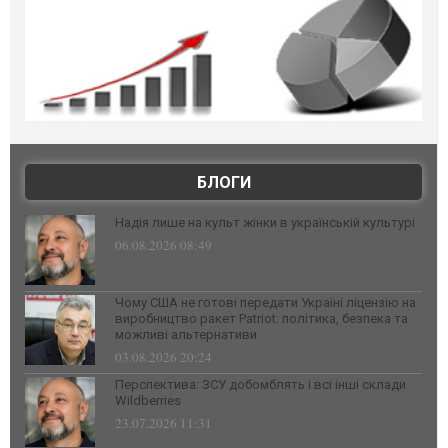
БЛОГИ
Надія лише на культ жінки в українській культурі
06.08.2026 08:49
Чому США не готові передати Україні ліцензію на
виробництво ракет Patriot: політика, безпека та
можливі альтернативи
03.08.2026 20:24
Перспектива: ЗСУ добомблять і всі інші склади
Wildberries
23.07.2026 11:31