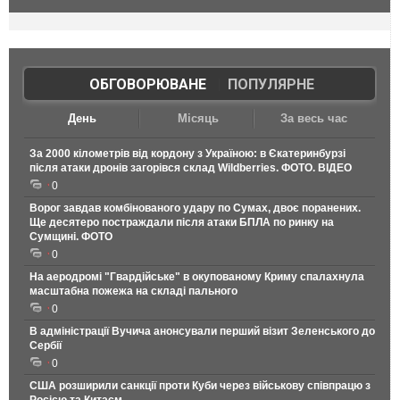
ОБГОВОРЮВАНЕ
|
ПОПУЛЯРНЕ
День
Місяць
За весь час
За 2000 кілометрів від кордону з Україною: в Єкатеринбурзі
після атаки дронів загорівся склад Wildberries. ФОТО. ВІДЕО
0
Ворог завдав комбінованого удару по Сумах, двоє поранених.
Ще десятеро постраждали після атаки БПЛА по ринку на
Сумщині. ФОТО
0
На аеродромі "Гвардійське" в окупованому Криму спалахнула
масштабна пожежа на складі пального
0
В адміністрації Вучича анонсували перший візит Зеленського до
Сербії
0
США розширили санкції проти Куби через військову співпрацю з