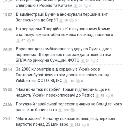
10:16
співпрацю з Росією та Китаєм
20
0
В адміністрації Вучича анонсували перший візит
10:02
Зеленського до Сербії
19
0
На аеродромі "Гвардійське" в окупованому Криму
09:46
спалахнула масштабна пожежа на складі пального
47
0
Ворог завдав комбінованого удару по Сумах, двоє
09:30
поранених. Ще десятеро постраждали після атаки
БПЛА по ринку на Сумщині. ФОТО
34
0
За 2000 кілометрів від кордону з Україною: в
09:14
Єкатеринбурзі після атаки дронів загорівся склад
Wildberries. ФОТО. ВІДЕО
116
0
"Нам вони теж потрібні": Трамп підтвердив, що не
09:00
надасть Україні перехоплювачі до Patriot
75
0
Потужний гавайський телескоп виявив на Сонці те, чого
23:55
раніше не бачив ніхто
724
0
"Мої іграшки": Роналду показав колекцію суперкарів
23:31
вартістю понад 25 млн євро
362
0