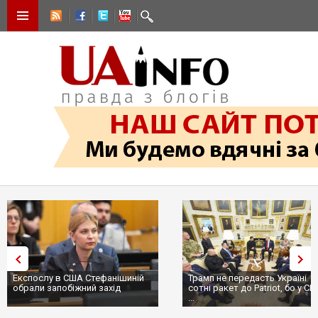
Експослу в США Стефанішиній
Трамп не передасть Україні
обрали запобіжний захід
сотні ракет до Patriot, бо у С
...