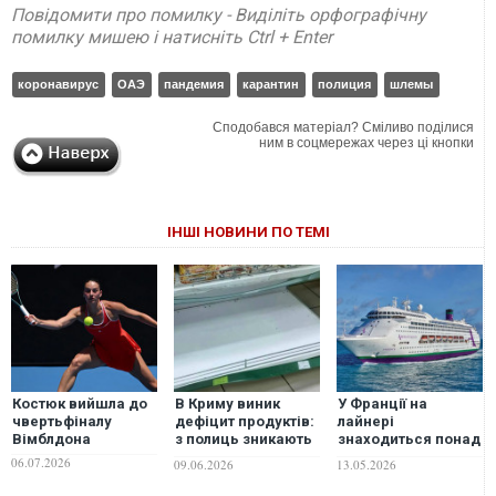
Повідомити про помилку - Виділіть орфографічну
помилку мишею і натисніть Ctrl + Enter
коронавирус
ОАЭ
пандемия
карантин
полиция
шлемы
Сподобався матеріал? Сміливо поділися
ним в соцмережах через ці кнопки
ІНШІ НОВИНИ ПО ТЕМІ
Костюк вийшла до
В Криму виник
У Франції на
чвертьфіналу
дефіцит продуктів:
лайнері
Вімблдона
з полиць зникають
знаходиться понад
цукор, крупи,
1 700 осіб на
06.07.2026
09.06.2026
13.05.2026
борошно
карантині після
смерті пасажира