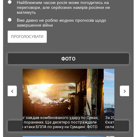
Найближчим часом росія може погодитись на
переговори, але серйозних намірів росіяни не
матимуть
Вже давно не роблю жодних прогнозів щодо
завершення війни
ФОТО
по Сумах,
За 2000 кілометрів від кордону з Україною: в
"Мої іграш
траждали
Єкатеринбурзі після атаки дронів загорівся
суперкарів
ВІДЕО
ині. ФОТО
склад Wildberries. ФОТО. ВІДЕО