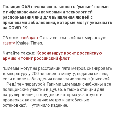
Полиция ОАЭ начала использовать "умные" шлемы
c инфракрасными камерами и технологией
распознавания лиц для выявления людей с
признаками заболеваний, которые могут указывать
на COVID-19.
Об этом
сообщает
Оxu.az со ссылкой на эмиратскую
газету
Khaleej Times.
Читайте также:
Коронавирус косит российскую
армию и топит российский флот
"Шлемы могут на расстоянии пяти метров сканировать
температуру у 200 человек в минуту, подавая сигнал,
если в поле наблюдения попался человек с (высокой.
– Ред.) температурой. Такими шлемами снабжены все
полицейские участки в Дубае, а также станции для
патрулирования, сотрудники которых участвуют в
проверках на станциях метро и автобусных
остановках", – уточнило издание.