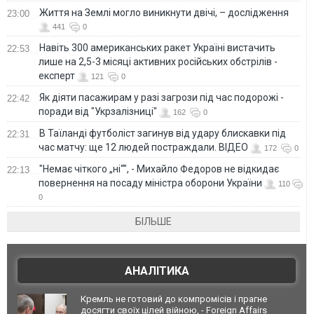
Життя на Землі могло виникнути двічі, – дослідження
23:00
441
0
Навіть 300 американських ракет Україні вистачить
22:53
лише на 2,5-3 місяці активних російських обстрілів -
експерт
121
0
Як діяти пасажирам у разі загрози під час подорожі -
22:42
поради від "Укрзалізниці"
162
0
В Таїланді футболіст загинув від удару блискавки під
22:31
час матчу: ще 12 людей постраждали. ВІДЕО
172
0
"Немає чіткого „ні“", - Михайло Федоров не відкидає
22:13
повернення на посаду міністра оборони України
110
0
БІЛЬШЕ
АНАЛІТИКА
Кремль не готовий до компромісів і прагне
досягти своїх цілей війною, - Foreign Affairs