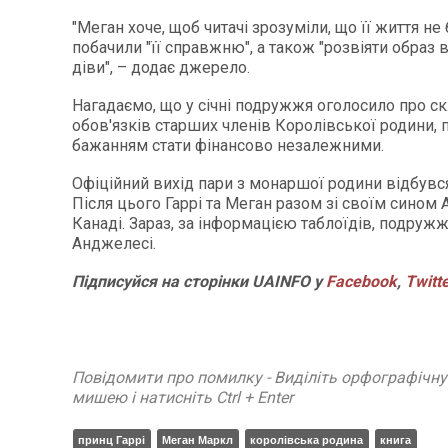
"Меган хоче, щоб читачі зрозуміли, що її життя не 
побачили "її справжню", а також "розвіяти образ
діви", – додає джерело.
Нагадаємо, що у січні подружжя оголосило про с
обов'язків старших членів Королівської родини,
бажанням стати фінансово незалежними.
Офіційний вихід пари з монаршої родини відбувся
Після цього Гаррі та Меган разом зі своїм сином 
Канаді. Зараз, за інформацією таблоїдів, подруж
Анджелесі.
Підписуйся на сторінки UAINFO у
Facebook
,
Twitt
Повідомити про помилку - Виділіть орфографічн
мишею і натисніть Ctrl + Enter
принц Гаррі
Меган Маркл
королівська родина
книга