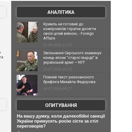
АНАЛІТИКА
Кремль не готовий до
компромісів і прагне досягти
своїх цілей війною, - Foreign
Affairs
03.08.2026 13:02
о
Звільнення Сирського знаменує
та
кінець епохи "старої гвардії" в
українській армії — NYT
23.07.2026 10:32
Повний текст резонансного
брифінга Михайла Федорова
18.07.2026 09:27
ОПИТУВАННЯ
На вашу думку, коли далекобійні санкції
України примусять росію сісти за стіл
переговорів?