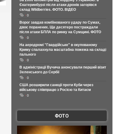
За 2000 кілометрів від кордону з Україною: в
Єкатеринбурзі після атаки дронів загорівся
склад Wildberries. ФОТО. ВІДЕО
0
Ворог завдав комбінованого удару по Сумах,
двоє поранених. Ще десятеро постраждали
після атаки БПЛА по ринку на Сумщині. ФОТО
0
На аеродромі "Гвардійське" в окупованому
Криму спалахнула масштабна пожежа на складі
пального
0
В адміністрації Вучича анонсували перший візит
Зеленського до Сербії
0
США розширили санкції проти Куби через
військову співпрацю з Росією та Китаєм
0
ФОТО