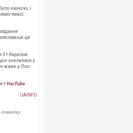
було казкою, і
 вимогливої
кладання
 пояснивши це
Ворог завдав комбінованого удару по
двоє поранених. Ще десятеро постра
після атаки БПЛА по ринку на Сумщині
 31 березня.
Арчі оселилися у
жя живе у Лос-
er
і
YouTube
UAINFO
у помилку
Зеленський прибув до Сербії на важли
перемовини