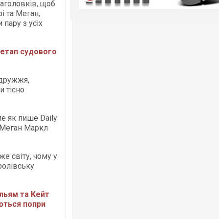
заголовків, щоб
і та Меган,
 пару з усіх
 етап судового
одружжя,
и тісно
е як пише Daily
 Меган Маркл
же світу, чому у
ролівську
льям та Кейт
аються попри