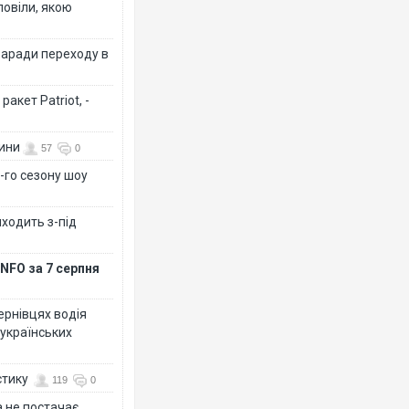
повіли, якою
заради переходу в
акет Patriot, -
вини
57
0
-го сезону шоу
иходить з-під
NFO за 7 серпня
Чернівцях водія
 українських
стику
119
0
 не постачає