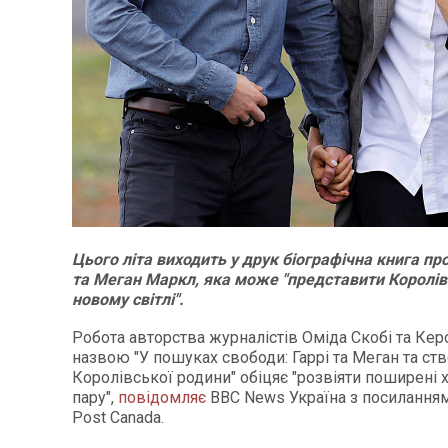
Цього літа виходить у друк біографічна книга пр
та Меган Маркл, яка може "представити Королів
новому світлі".
Робота авторства журналістів Оміда Скобі та Ке
назвою "У пошуках свободи: Гаррі та Меган та ст
Королівської родини" обіцяє "розвіяти поширені 
пару",
повідомляє
ВВС News Україна з посиланням 
Post Canada.