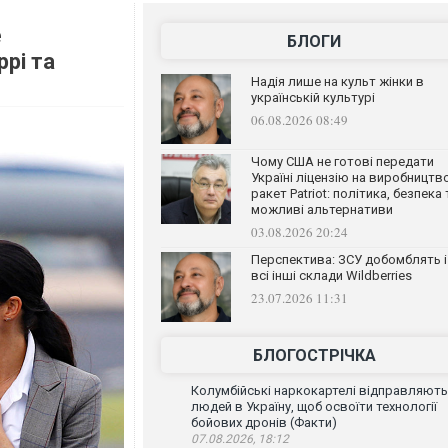
е
БЛОГИ
рі та
Надія лише на культ жінки в
українській культурі
06.08.2026 08:49
Чому США не готові передати
Україні ліцензію на виробництв
ракет Patriot: політика, безпека 
можливі альтернативи
03.08.2026 20:24
Перспектива: ЗСУ добомблять і
всі інші склади Wildberries
23.07.2026 11:31
БЛОГОСТРІЧКА
Колумбійські наркокартелі відправляють
людей в Україну, щоб освоїти технології
бойових дронів (Факти)
07.08.2026, 18:12