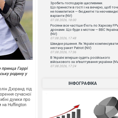
Зробить господарів щасливими.
Що принести в гості і на вечерю, щоб точ
не помилитися — бюджетні та неочевидні
варіанти (NV)
07.08.2026, 18:00
Росіяни все частіше бʼють по Харкову FPV
дронами. Що буде з містом — ВВС Україна
(NV)
07.08.2026, 17:48
Швидке рішення. Як Україні компенсувати
нестачу ракет Patriot (NV)
07.08.2026, 17:36
В Україні вперше судять російського
військового за зґвалтування українки (N
07.08.2026, 17:24
о принца Гаррі
ську родину у
ІНФОГРАФІКА
ролін Дюранд під
ворення сучасної
хибні думки про
на Huffington