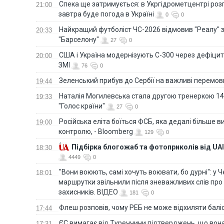
Спека ще затримується: в Укргідрометцентрі роз
21:00
завтра буде погода в Україні
0
0
Найкращий футболіст ЧС-2026 відмовив "Реалу" 
20:33
"Барселону"
27
0
США і Україна модернізують С-300 через дефіцит р
20:00
ЗМІ
76
0
Зеленський прибув до Сербії на важливі перемо
19:44
Наталія Могилевська стала другою тренеркою 14
19:33
"Голос країни"
27
0
Російська еліта боїться ФСБ, яка дедалі більше в
19:00
контролю, - Bloomberg
129
0
Підбірка блогожаб та фотоприколів від UAI
18:30
4449
0
"Вони воюють, самі хочуть воювати, бо дурні": у 
18:01
маршрутки звільнили після зневажливих слів про
захисників. ВІДЕО
181
0
Флеш розповів, чому РЕБ не може відхиляти балі
17:44
ЄС вимагає від Туреччини підтверджень, що вона
17:31