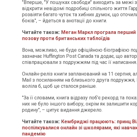
"Вперше, "У пошуках свободи" виходить за межі 
відкрити невідомі подробиці спільного життя Гарр
розвіяти багато чуток та хибних думок, що оточили
боків", – йдеться в анотації до книги.
Читайте також:
Меган Маркл програла перший
позову проти британських таблоїдів
Вона, можливо, не буде офіційною біографією п
зазначає Huffington Post Canada та додає, що автор
співпрацювали з подружжям під час її написання.
Онлайн-реліз книги запланований на 11 серпня, ал
Mail з посиланням на близького друга подружжя,
воліла б, щоб це сталося раніше.
"За її словами, книга відразу поб'є рекорд та пока
них не було іншого вибору, окрім як залишити ко
родину", – цитує видання джерело.
Читайте також:
Кембриджі працюють: принц Ві
поспілкувалися онлайн зі школярами, які навч
пандемію