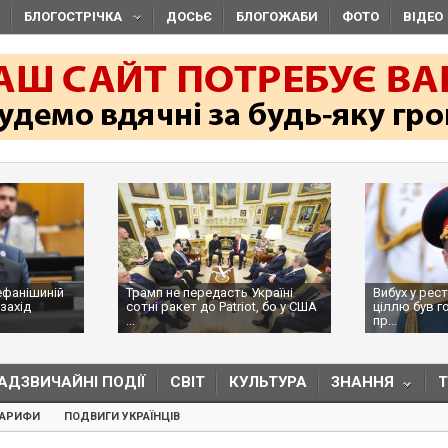
БЛОГОСТРІЧКА
ДОСЬЄ
БЛОГОЖАБИ
ФОТО
ВІДЕО
ефанішиній
Трамп не передасть Україні
Вибух у рес
захід
сотні ракет до Patriot, бо у США
ціллю був г
...
пр...
АДЗВИЧАЙНІ ПОДІЇ
СВІТ
КУЛЬТУРА
ЗНАННЯ
ТАРИФИ
ПОДВИГИ УКРАЇНЦІВ