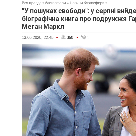
Вся правда з блогосфери
»
Новини блогосфери
»
"У пошуках свободи": у серпні вийд
біографічна книга про подружжя Гар
Меган Маркл
•
•
13.05.2020, 22:45
350
1