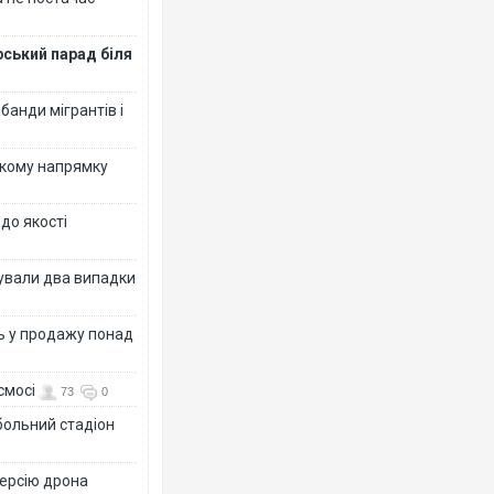
рський парад біля
банди мігрантів і
ькому напрямку
 до якості
ксували два випадки
ь у продажу понад
смосі
73
0
больний стадіон
версію дрона