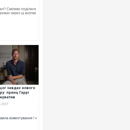
ал? Сміливо поділися
режах через ці кнопки
цог завдає нового
ру: принц Гаррі
нуватив
олівську сім’ю у
8.2023
сутності підтримки у
кий для нього
іод
вила коментування ! »