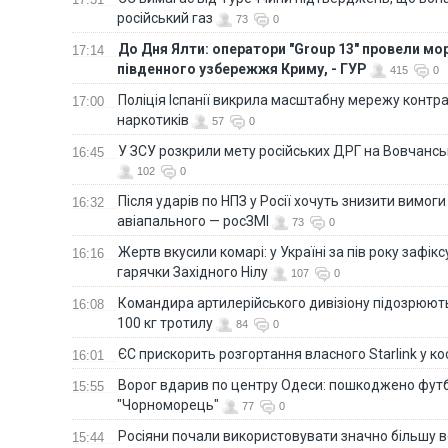
російський газ
73
0
До Дня Ялти: оператори "Group 13" провели мо
17:14
південного узбережжя Криму, - ГУР
415
0
Поліція Іспанії викрила масштабну мережу контра
17:00
наркотиків
57
0
У ЗСУ розкрили мету російських ДРГ на Вовчанс
16:45
102
0
Після ударів по НПЗ у Росії хочуть знизити вимоги
16:32
авіапального — росЗМІ
73
0
Жертв вкусили комарі: у Україні за пів року зафі
16:16
гарячки Західного Нілу
107
0
Командира артилерійського дивізіону підозрюют
16:08
100 кг тротилу
84
0
ЄС прискорить розгортання власного Starlink у ко
16:01
Ворог вдарив по центру Одеси: пошкоджено фут
15:55
"Чорноморець"
77
0
Росіяни почали використовувати значно більшу 
15:44