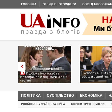
ГОЛОВНА
ОГЛЯД БЛОГОСФЕРИ
ОГЛЯД БЛОГОЖАБ
Експослу в США Ст
Підбірка блогожаб та
обрали запобіжний 
фотоприколів від UAINFO за 7
серпня
ПОЛІТИКА
СУСПІЛЬСТВО
ЕКОНОМІКА
Н
РОСІЙСЬКО-УКРАЇНСЬКА ВІЙНА
КОРОНАВІРУС COVID-19