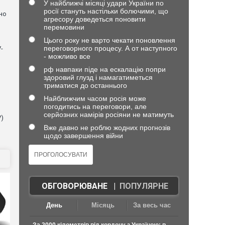
У найближчі місяці удари України по
росії стануть настільки болючими, що
но
агресору доведеться поновити
перемовини
Цього року не варто чекати поновлення
переговорного процесу. А от наступного
-
- можливо все
рф навпаки піде на ескалацію попри
здоровий глузд і намагатиметься
триматися до останнього
Найближчим часом росія може
погодитись на переговори, але
серйозних намірів росіяни не матимуть
V)
Вже давно не роблю жодних прогнозів
щодо завершення війни
ОБГОВОРЮВАНЕ
|
ПОПУЛЯРНЕ
День
Місяць
За весь час