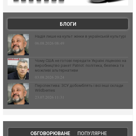
БЛОГИ
Надія лише на культ жінки в українській культурі
06.08.2026 08:49
Чому США не готові передати Україні ліцензію на
виробництво ракет Patriot: політика, безпека та
можливі альтернативи
03.08.2026 20:24
Перспектива: ЗСУ добомблять і всі інші склади
Wildberries
23.07.2026 11:31
ОБГОВОРЮВАНЕ
|
ПОПУЛЯРНЕ