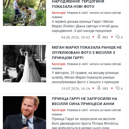
НАРОДЖЕННЯ: ГЕРЦОГИНЯ
ПОКАЗАЛА НОВІ ФОТО
Категорія:
Новини в світі: читати останні світові
новини
4 червня донька принца Гаррі і Меган
Маркл Лілібет-Діана святкує пʼятий день
народження. З цієї нагоди герцогиня
показала нові фото.
•
•
04.06.2026, 20:02
301
0
МЕГАН МАРКЛ ПОКАЗАЛА РАНІШЕ НЕ
ОПУБЛІКОВАНІ ФОТО З ВЕСІЛЛЯ З
ПРИНЦОМ ГАРРІ
Категорія:
Новини в світі: читати останні світові
новини
У вівторок, 19 травня, на восьму річницю
шлюбу, Меган Маркл показала раніше
неопубліковані фото з їхнього з принцом
Гаррі весілля
•
•
19.05.2026, 16:16
181
0
ПРИНЦА ГАРРІ НЕ ЗАПРОСИЛИ НА
ВЕСІЛЛЯ СИНА ПРИНЦЕСИ АННИ
Категорія:
Новини в світі: читати останні світові
новини
Принца Гаррі не запросили на весілля
його двоюрідного брата Пітера Філліпса,
яке відбудеться в червні цього року.