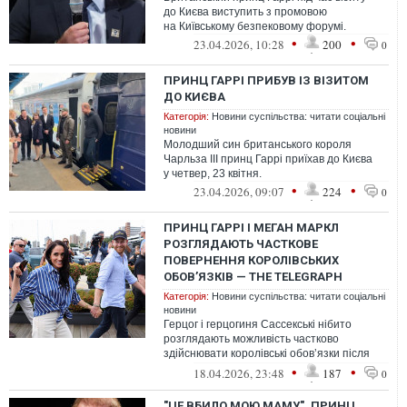
до Києва виступить з промовою
на Київському безпековому форумі.
•
•
23.04.2026, 10:28
200
0
ПРИНЦ ГАРРІ ПРИБУВ ІЗ ВІЗИТОМ
ДО КИЄВА
Категорія:
Новини суспільства: читати соціальні
новини
Молодший син британського короля
Чарльза III принц Гаррі приїхав до Києва
у четвер, 23 квітня.
•
•
23.04.2026, 09:07
224
0
ПРИНЦ ГАРРІ І МЕГАН МАРКЛ
РОЗГЛЯДАЮТЬ ЧАСТКОВЕ
ПОВЕРНЕННЯ КОРОЛІВСЬКИХ
ОБОВʼЯЗКІВ — THE TELEGRAPH
Категорія:
Новини суспільства: читати соціальні
новини
Герцог і герцогиня Сассекські нібито
розглядають можливість частково
здійснювати королівські обовʼязки після
успішного туру до Австралії.
•
•
18.04.2026, 23:48
187
0
"ЦЕ ВБИЛО МОЮ МАМУ". ПРИНЦ