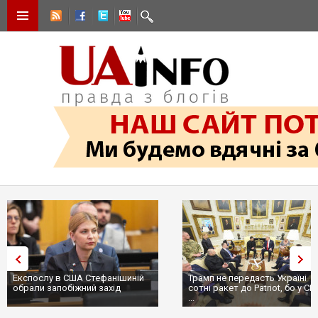
Експослу в США Стефанішиній
Трамп не передасть Україні
обрали запобіжний захід
сотні ракет до Patriot, бо у С
...