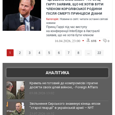
ГАРРІ ЗАЯВИВ, ЩО НЕ ХОТІВ БУТИ
ЧЛЕНОМ КОРОЛІВСЬКОЇ РОДИНИ
ПІСЛЯ СМЕРТІ ПРИНЦЕСИ ДІАНИ
Категорія:
Новини в світі: читати останні світові
новини
Принц Гаррі під час виступу
на конференції InterEdge в Австралії
заявив, що не хотів бути членом
королівської родини після смерті принцеси
•
•
16.04.2026, 23:00
698
0
Діани.
1
2
3
4
5
6
7
8
...
22
АНАЛІТИКА
Кремль не готовий до компромісів і прагне
досягти своїх цілей війною, - Foreign Affairs
03.08.2026 13:02
Звільнення Сирського знаменує кінець епохи
"старої гвардії" в українській армії — NYT
23.07.2026 10:32