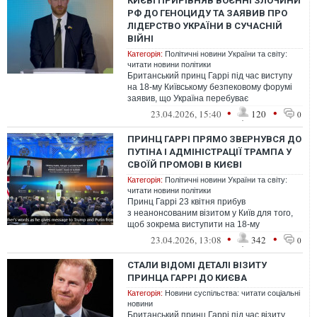
КИЄВІ ПРИРІВНЯВ ВОЄННІ ЗЛОЧИНИ
РФ ДО ГЕНОЦИДУ ТА ЗАЯВИВ ПРО
ЛІДЕРСТВО УКРАЇНИ В СУЧАСНІЙ
ВІЙНІ
Категорія:
Політичні новини України та світу:
читати новини політики
Британський принц Гаррі під час виступу
на 18-му Київському безпековому форумі
заявив, що Україна перебуває
на передньому краї сучасної війни
•
•
23.04.2026, 15:40
120
0
та розро...
ПРИНЦ ГАРРІ ПРЯМО ЗВЕРНУВСЯ ДО
ПУТІНА І АДМІНІСТРАЦІЇ ТРАМПА У
СВОЇЙ ПРОМОВІ В КИЄВІ
Категорія:
Політичні новини України та світу:
читати новини політики
Принц Гаррі 23 квітня прибув
з неанонсованим візитом у Київ для того,
щоб зокрема виступити на 18-му
Київському безпековому форумі. Під час
•
•
23.04.2026, 13:08
342
0
своєї пром...
СТАЛИ ВІДОМІ ДЕТАЛІ ВІЗИТУ
ПРИНЦА ГАРРІ ДО КИЄВА
Категорія:
Новини суспільства: читати соціальні
новини
Британський принц Гаррі під час візиту