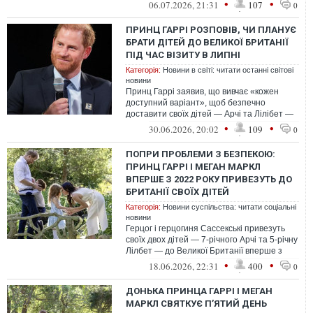
що його команда оголосила сьогодн...
•
•
06.07.2026, 21:31
107
0
ПРИНЦ ГАРРІ РОЗПОВІВ, ЧИ ПЛАНУЄ
БРАТИ ДІТЕЙ ДО ВЕЛИКОЇ БРИТАНІЇ
ПІД ЧАС ВІЗИТУ В ЛИПНІ
Категорія:
Новини в світі: читати останні світові
новини
Принц Гаррі заявив, що вивчає «кожен
доступний варіант», щоб безпечно
доставити своїх дітей — Арчі та Лілібет —
до Великої Британії у липні на святкув...
•
•
30.06.2026, 20:02
109
0
ПОПРИ ПРОБЛЕМИ З БЕЗПЕКОЮ:
ПРИНЦ ГАРРІ І МЕГАН МАРКЛ
ВПЕРШЕ З 2022 РОКУ ПРИВЕЗУТЬ ДО
БРИТАНІЇ СВОЇХ ДІТЕЙ
Категорія:
Новини суспільства: читати соціальні
новини
Герцог і герцогиня Сассекські привезуть
своїх двох дітей — 7-річного Арчі та 5-річну
Лілбет — до Великої Британії вперше з
2022 року. Раніше принц Гар...
•
•
18.06.2026, 22:31
400
0
ДОНЬКА ПРИНЦА ГАРРІ І МЕГАН
МАРКЛ СВЯТКУЄ ПʼЯТИЙ ДЕНЬ