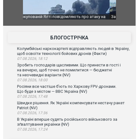
о атаку на
За 2000 кілометрів від кордону з Україною: в
В Таїланді 
го диму.
Єкатеринбурзі після атаки дронів загорівся
блискавки 
склад Wildberries. ФОТО. ВІДЕО
постражда
БЛОГОСТРІЧКА
Колумбійські наркокартелі відправляють людей в Україну,
щоб освоїти технології бойових дронів (Факти)
07.08.2026, 18:12
Зробить господарів щасливими. Що принести в гості і
на вечерю, щоб точно не помилитися — бюджетні
та неочевидні варіанти (NV)
07.08.2026, 18:00
Росіяни все частіше бʼють по Харкову FPV-дронами.
Що буде з містом — ВВС Україна (NV)
07.08.2026, 17:48
Швидке рішення. Як Україні компенсувати нестачу ракет
Patriot (NV)
07.08.2026, 17:36
В Україні вперше судять російського військового за
зґвалтування українки (NV)
07.08.2026, 17:24