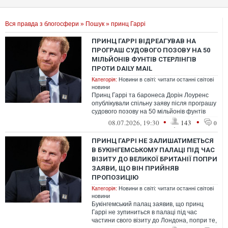
Вся правда з блогосфери
»
Пошук
» принц Гаррі
ПРИНЦ ГАРРІ ВІДРЕАГУВАВ НА
ПРОГРАШ СУДОВОГО ПОЗОВУ НА 50
МІЛЬЙОНІВ ФУНТІВ СТЕРЛІНГІВ
ПРОТИ DAILY MAIL
Категорія:
Новини в світі: читати останні світові
новини
Принц Гаррі та баронеса Дорін Лоуренс
опублікували спільну заяву після програшу
судового позову на 50 мільйонів фунтів
стерлінгів проти видавця Daily ...
•
•
08.07.2026, 19:30
143
0
ПРИНЦ ГАРРІ НЕ ЗАЛИШАТИМЕТЬСЯ
В БУКІНГЕМСЬКОМУ ПАЛАЦІ ПІД ЧАС
ВІЗИТУ ДО ВЕЛИКОЇ БРИТАНІЇ ПОПРИ
ЗАЯВИ, ЩО ВІН ПРИЙНЯВ
ПРОПОЗИЦІЮ
Категорія:
Новини в світі: читати останні світові
новини
Букінгемський палац заявив, що принц
Гаррі не зупиниться в палаці під час
частини свого візиту до Лондона, попри те,