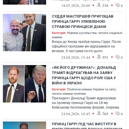
Очікується, що члени королівської бу...
•
•
18.05.2026, 20:00
334
0
СУДДЯ МАСТЕРШЕФ ПРИГОЩАВ
ПРИНЦА ГАРРІ УЛЮБЛЕНОЮ
СТРАВОЮ ПРИНЦЕСИ ДІАНИ
Категорія:
Новини суспільства: читати соціальні
новини
Вчора до Києва прибув принц Гаррі. Після
офіційної програми він відправився на
вечерю. А частував гостя цього
разу український шеф-кухар Володимир
•
•
24.04.2026, 15:44
351
0
Яро...
«ЯК ЙОГО ДРУЖИНА?»: ДОНАЛЬД
ТРАМП ВІДРЕАГУВАВ НА ЗАЯВУ
ПРИНЦА ГАРРІ ЩОДО РОЛІ США У
ВІЙНІ В УКРАЇНІ
Категорія:
Політичні новини України та світу:
читати новини політики
Президент Дональд Трамп відреагував
на промову принца Гаррі на 18-му
Київському безпековому форумі, зокрема
на його слова про роль США у війні Росії
•
•
24.04.2026, 10:45
765
0
п...
ПРИНЦ ГАРРІ ПІД ЧАС ВИСТУПУ В