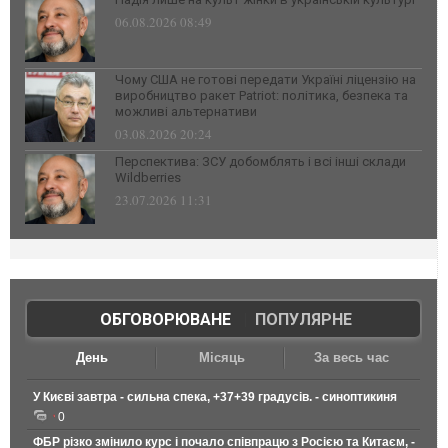
06.08.2026 08:49
Чому США не готові передати Україні ліцензію на
виробництво ракет Patriot: політика, безпека та
можливі альтернативи
03.08.2026 20:24
Перспектива: ЗСУ добомблять і всі інші склади
Wildberries
23.07.2026 11:31
ОБГОВОРЮВАНЕ
|
ПОПУЛЯРНЕ
День
Місяць
За весь час
У Києві завтра - сильна спека, +37+39 градусів. - синоптикиня
0
ФБР різко змінило курс і почало співпрацю з Росією та Китаєм, -