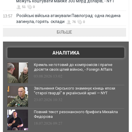
можуть коштувати майже 300 млрд доларів, - NYT
51
0
Російські війська атакували Павлоград: одна людина
13:57
загинула, горять склади
76
0
БІЛЬШЕ
АНАЛІТИКА
Кремль не готовий до компромісів і прагне
досягти своїх цілей війною, - Foreign Affairs
03.08.2026 13:02
Звільнення Сирського знаменує кінець епохи
"старої гвардії" в українській армії — NYT
23.07.2026 10:32
Повний текст резонансного брифінга Михайла
Федорова
18.07.2026 09:27