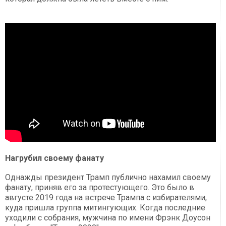
Нагрубил своему фанату
Однажды президент Трамп публично нахамил своему
фанату, приняв его за протестующего. Это было в
августе 2019 года на встрече Трампа с избирателями,
куда пришла группа митингующих. Когда последние
уходили с собрания, мужчина по имени Фрэнк Доусон