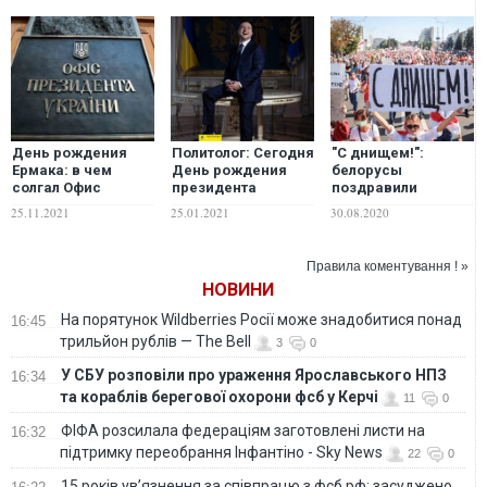
День рождения
Политолог: Сегодня
"С днищем!":
Ермака: в чем
День рождения
белорусы
солгал Офис
президента
поздравили
президента и летал
Украины. Он
Лукашенко
25.11.2021
25.01.2021
30.08.2020
ли Зеленский в
радуется жизни
кричалками "С
"Синьогору" на
больше, чем мы, а
днем рождения,
самолете
должно быть все
крыса!" и "Чтоб ты
Правила коментування ! »
Коломойского? –
наоборот
сдох!" и принесли
НОВИНИ
Юрий Бутусов
имениннику гроб.
ФОТО. ВИДЕО
На порятунок Wildberries Росії може знадобитися понад
16:45
трильйон рублів — The Bell
3
0
У СБУ розповіли про ураження Ярославського НПЗ
16:34
та кораблів берегової охорони фсб у Керчі
11
0
ФІФА розсилала федераціям заготовлені листи на
16:32
підтримку переобрання Інфантіно - Sky News
22
0
15 років ув’язнення за співпрацю з фсб рф: засуджено