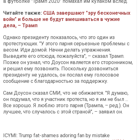
в футболке "Трамп 2020" помахал им кулаком вслед.
Читайте также:
США завершают "эру бесконечных
войн" и больше не будут вмешиваться в чужие
дела, – Трамп
Однако президенту показалось, что это один из
протестующих. "У этого парня серьезные проблемы с
весом. Иди домой. Начни делать упражнения.
Выведите его отсюда, пожалуйста", – сказал Трамп.
Позже он узнал, что Доусон является его сторонником,
и решил ему позвонить. Поскольку дозвониться
президенту не удалось, он послал ему голосовое
сообщение с благодарностью за поддержку.
Сам Доусон сказал СМИ, что не обижается. "Я думаю,
он подумал, что я участник протеста, но я им не был ...
Все хорошо. Я люблю этого парня (Трампа, – ред.). Он
лучшее, что случалось с этой страной", – заявил он.
ICYMI: Trump fat-shames adoring fan by mistake