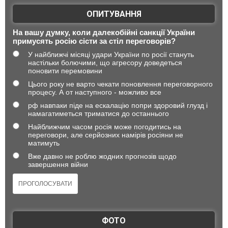
ОПИТУВАННЯ
На вашу думку, коли далекобійні санкції України
примусять росію сісти за стіл переговорів?
У найближчі місяці удари України по росії стануть
настільки болючими, що агресору доведеться
поновити перемовини
Цього року не варто чекати поновлення переговорного
процесу. А от наступного - можливо все
рф навпаки піде на ескалацію попри здоровий глузд і
намагатиметься триматися до останнього
Найближчим часом росія може погодитись на
переговори, але серйозних намірів росіяни не
матимуть
Вже давно не роблю жодних прогнозів щодо
завершення війни
ФОТО