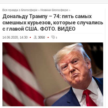
Вся правда з блогосфери
»
Новини блогосфери
»
Дональду Трампу – 74: пять самых
смешных курьезов, которые случались
с главой США. ФОТО. ВИДЕО
•
•
14.06.2020, 14:30
3050
1