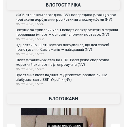
БЛОГОСТРІЧКА
«ФСБ стане ким завгодно». СБУ попередила українців про
нові схеми вербування російськими спецслужбами (NV)
06.08.2026, 16:24
Вперше за тривалий час. Експорт електроенергії з України
перевищив імпорт — основні напрямки поставок (NV)
06.08.2026, 16:12
Одностайно. Шість кухарів погодилися, що цей спосіб
приготування баклажанів — найкращий (NV)
06.08.2026, 16:00
Після українських атак на НПЗ. Росія різко скоротила
морський експорт нафтопродуктів (NV)
06.08.2026, 15:48
Зростання після падіння. У Держстаті розповіли, що
відбувається з ВВП України (NV)
06.08.2026, 15:36
БЛОГОЖАБИ