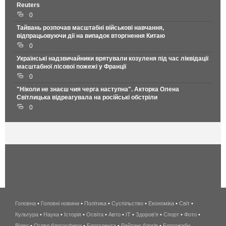
Reuters
0
Тайвань розпочав масштабні військові навчання,
відпрацьовуючи дії на випадок вторгнення Китаю
0
Українські надзвичайники врятували козуленя під час ліквідації
масштабної лісової пожежі у Франції
0
"Ніколи не знаєш чия черга наступна". Акторка Олена
Світлицька відреагувала на російські обстріли
0
Головна
•
Головні новини
•
Політика
•
Суспільство
•
Економіка
беспроводной
•
Світ
•
Культура
•
Наука
•
Історія
•
Освіта
•
Авто
•
IT
•
Здоров'я
интернет
•
Спорт
•
Фото
•
Відео
•
Огляд блогосфери
•
Блоголента
•
Рейтинг блогів
киев
•
Блогожаби