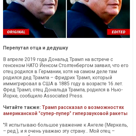
Перепутал отца и дедушку
В апреле 2019 года Дональд Трамп на встрече с
генсеком НАТО Йенсом Столтенбергом заявил, что его
отец родился в Германии, хотя на самом деле там
родился дед Трампа – Фридрих Трамп, который
иммигрировал в США в 1885 году в возрасте 16 лет.
Фред Трамп, отец Дональда Трампа, родился в Нью-
Йорке, сообщило Associated Press.
Читайте также:
Трамп рассказал о возможностях
американской "супер-пупер" гиперзвуковой ракеты
"Я испытываю большое уважение к Ангеле (Меркель,
– ред.), и я очень уважаю эту страну... Мой отец –