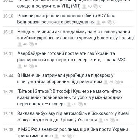
16:22
священнослужителя УПЦ (МП)
40
0
Росіяни розстріляли полоненого бійця ЗСУ біля
16:16
Волновахи: розпочато розслідування
44
0
Невідомі вчинили акт вандалізму на місці вшанування
16:10
загиблих українських воїнів в урочищі Білосток у Польщі
48
0
Азербайджан готовий постачати газ Україні та
16:01
розширювати партнерство в енергетиці, - глава МЗС
18
0
В Німеччині затримали українця за підозрою у
15:44
шпигунстві за оборонним підприємством
39
0
"Вітьок і Зятьок": Віткофф і Кушнер не мають чітко
15:29
визначених повноважень та успіхів у міжнародних
переговорах — експерт
89
0
Заклала вибухівку під автомобіль військового: у Києві
15:15
жінку засуджено до 9 років ув’язнення
69
0
У МЗС РФ зізналися росіянам, що війна проти України
15:08
триватиме довго
192
0