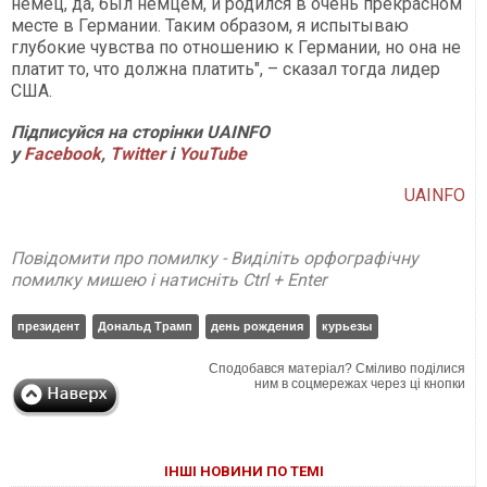
немец, да, был немцем, и родился в очень прекрасном
месте в Германии. Таким образом, я испытываю
глубокие чувства по отношению к Германии, но она не
платит то, что должна платить", – сказал тогда лидер
США.
Підписуйся на сторінки UAINFO
у
Facebook
,
Twitter
і
YouTube
UAINFO
Повідомити про помилку - Виділіть орфографічну
помилку мишею і натисніть Ctrl + Enter
президент
Дональд Трамп
день рождения
курьезы
Сподобався матеріал? Сміливо поділися
ним в соцмережах через ці кнопки
ІНШІ НОВИНИ ПО ТЕМІ