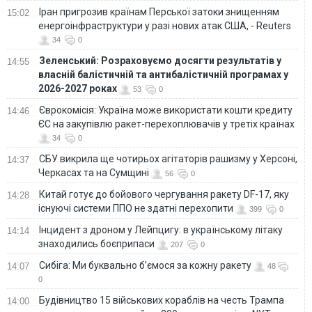
Іран пригрозив країнам Перської затоки знищенням
15:02
енергоінфраструктури у разі нових атак США, - Reuters
34
0
Зеленський: Розраховуємо досягти результатів у
14:55
власній балістичній та антибалістичній програмах у
2026-2027 роках
53
0
Єврокомісія: Україна може використати кошти кредиту
14:46
ЄС на закупівлю ракет-перехоплювачів у третіх країнах
34
0
СБУ викрила ще чотирьох агітаторів рашизму у Херсоні,
14:37
Черкасах та на Сумщині
56
0
Китай готує до бойового чергування ракету DF-17, яку
14:28
існуючі системи ППО не здатні перехопити
399
0
Інцидент з дроном у Лейпцигу: в українському літаку
14:14
знаходились боєприпаси
207
0
Сибіга: Ми буквально б’ємося за кожну ракету
14:07
48
0
Будівництво 15 військових кораблів на честь Трампа
14:00