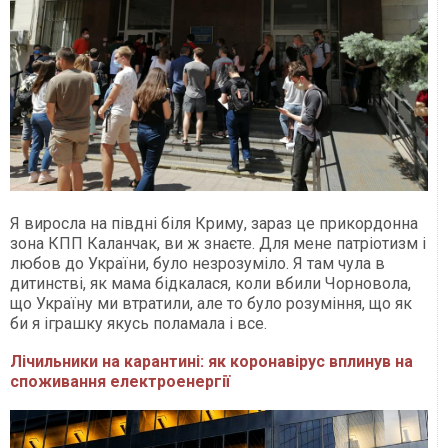
Я виросла на півдні біля Криму, зараз це прикордонна
зона КПП Каланчак, ви ж знаєте. Для мене патріотизм і
любов до України, було незрозуміло. Я там чула в
дитинстві, як мама бідкалася, коли вбили Чорновола,
що Україну ми втратили, але то було розуміння, що як
би я іграшку якусь поламала і все.
Лічильники на карантині: як коронавірус вплинув на
споживання електроенергії