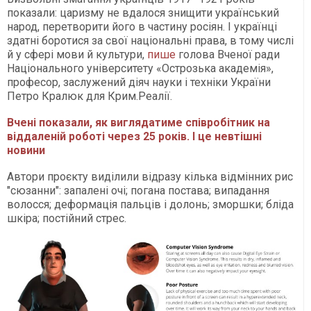
показали: царизму не вдалося знищити український
народ, перетворити його в частину росіян. І українці
здатні боротися за свої національні права, в тому числі
й у сфері мови й культури,
пише
голова Вченої ради
Національного університету «Острозька академія»,
професор, заслужений діяч науки і техніки України
Петро Кралюк для Крим.Реалії.
Вчені показали, як виглядатиме співробітник на
віддаленій роботі через 25 років. І це невтішні
новини
Автори проєкту виділили відразу кілька відмінних рис
"сюзанни": запалені очі; погана постава; випадання
волосся; деформація пальців і долонь; зморшки; бліда
шкіра; постійний стрес.