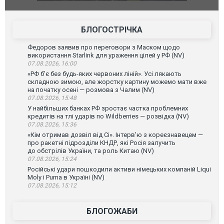
го диму.
Єкатеринбурзі після атаки дронів загорівся
блискавки 
склад Wildberries. ФОТО. ВІДЕО
постражда
БЛОГОСТРІЧКА
Федоров заявив про переговори з Маском щодо
використання Starlink для ураження цілей у РФ (NV)
07.08.2026, 16:00
«РФ б'є без будь-яких червоних ліній». Усі лякають
складною зимою, але жорстку картину можемо мати вже
на початку осені — розмова з Чалим (NV)
07.08.2026, 15:48
У найбільших банках РФ зростає частка проблемних
кредитів на тлі ударів по Wildberries — розвідка (NV)
07.08.2026, 15:36
«Кім отримав дозвіл від Сі». Інтерв'ю з кореєзнавецем —
про ракетні підрозділи КНДР, які Росія залучить
до обстрілів України, та роль Китаю (NV)
07.08.2026, 15:24
Російські удари пошкодили активи німецьких компаній Liqui
Moly і Puma в Україні (NV)
07.08.2026, 15:12
БЛОГОЖАБИ