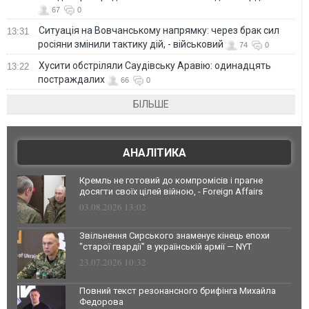
67
0
Ситуація на Вовчанському напрямку: через брак сил
13:31
росіяни змінили тактику дій, - військовий
74
0
Хусити обстріляли Саудівську Аравію: одинадцять
13:22
постраждалих
66
0
БІЛЬШЕ
АНАЛІТИКА
Кремль не готовий до компромісів і прагне
досягти своїх цілей війною, - Foreign Affairs
03.08.2026 13:02
Звільнення Сирського знаменує кінець епохи
"старої гвардії" в українській армії — NYT
23.07.2026 10:32
Повний текст резонансного брифінга Михайла
Федорова