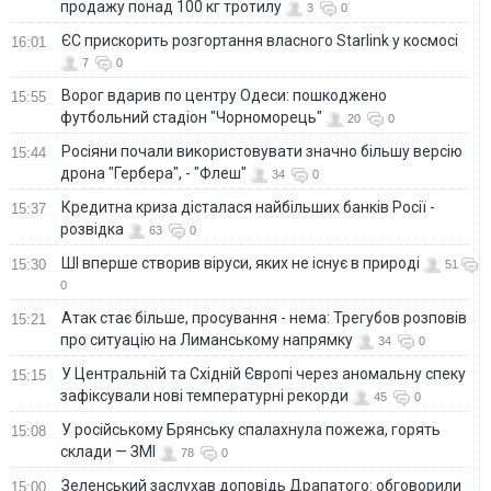
продажу понад 100 кг тротилу
3
0
ЄС прискорить розгортання власного Starlink у космосі
16:01
7
0
Ворог вдарив по центру Одеси: пошкоджено
15:55
футбольний стадіон "Чорноморець"
20
0
Росіяни почали використовувати значно більшу версію
15:44
дрона "Гербера", - "Флеш"
34
0
Кредитна криза дісталася найбільших банків Росії -
15:37
розвідка
63
0
ШІ вперше створив віруси, яких не існує в природі
15:30
51
0
Атак стає більше, просування - нема: Трегубов розповів
15:21
про ситуацію на Лиманському напрямку
34
0
У Центральній та Східній Європі через аномальну спеку
15:15
зафіксували нові температурні рекорди
45
0
У російському Брянську спалахнула пожежа, горять
15:08
склади — ЗМІ
78
0
Зеленський заслухав доповідь Драпатого: обговорили
15:00