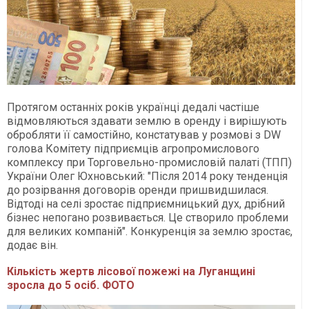
Протягом останніх років українці дедалі частіше
відмовляються здавати землю в оренду і вирішують
обробляти її самостійно, констатував у розмові з DW
голова Комітету підприємців агропромислового
комплексу при Торговельно-промисловій палаті (ТПП)
України Олег Юхновський: "Після 2014 року тенденція
до розірвання договорів оренди пришвидшилася.
Відтоді на селі зростає підприємницький дух, дрібний
бізнес непогано розвивається. Це створило проблеми
для великих компаній". Конкуренція за землю зростає,
додає він.
Кількість жертв лісової пожежі на Луганщині
зросла до 5 осіб. ФОТО