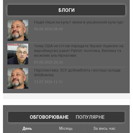
БЛОГИ
Надія лише на культ жінки в українській культурі
06.08.2026 08:49
Чому США не готові передати Україні ліцензію на
виробництво ракет Patriot: політика, безпека та
можливі альтернативи
03.08.2026 20:24
Перспектива: ЗСУ добомблять і всі інші склади
Wildberries
23.07.2026 11:31
ОБГОВОРЮВАНЕ
|
ПОПУЛЯРНЕ
День
Місяць
За весь час