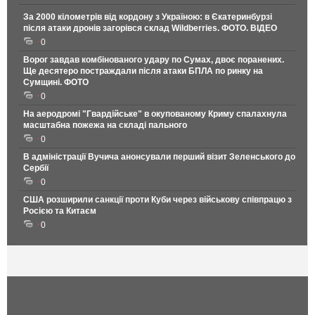
За 2000 кілометрів від кордону з Україною: в Єкатеринбурзі
після атаки дронів загорівся склад Wildberries. ФОТО. ВІДЕО
0
Ворог завдав комбінованого удару по Сумах, двоє поранених.
Ще десятеро постраждали після атаки БПЛА по ринку на
Сумщині. ФОТО
0
На аеродромі "Гвардійське" в окупованому Криму спалахнула
масштабна пожежа на складі пального
0
В адміністрації Вучича анонсували перший візит Зеленського до
Сербії
0
США розширили санкції проти Куби через військову співпрацю з
Росією та Китаєм
0