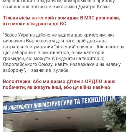
маріонеткової влади. Втім, компромісів з приводу
припинення вогню не виключає і Дмитро Козак.
Тільки вісім категорій громадян: В МЗС розповіли,
хто може в’їжджати до ЄС
“Зараз Україна дійсно не відповідає критеріям, які
визначені Євросоюзом для того, щоб держава
потрапляло в умовний “зелений” список… Але навіть із
цієї заборони є вісім винятків, вісім категорій
громадян, які можуть в’їжджати на територію
Європейського Союзу, навіть незважаючи на наявну
заборону”, – зазначив Кулеба.
Волонтерка: Або ми даємо дітям з ОРДЛО шанс
побачити, як живуть інші, або ця війна навічно