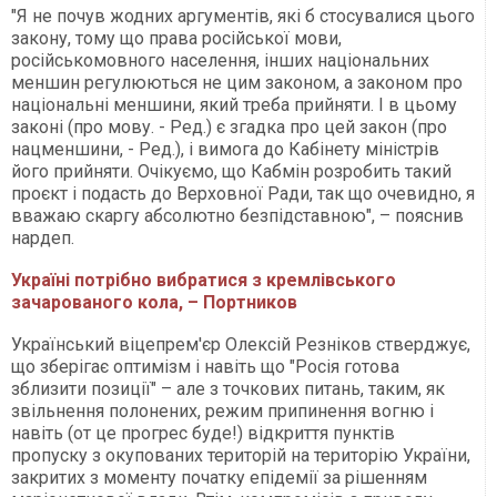
"Я не почув жодних аргументів, які б стосувалися цього
закону, тому що права російської мови,
російськомовного населення, інших національних
меншин регулюються не цим законом, а законом про
національні меншини, який треба прийняти. І в цьому
законі (про мову. - Ред.) є згадка про цей закон (про
нацменшини, - Ред.), і вимога до Кабінету міністрів
його прийняти. Очікуємо, що Кабмін розробить такий
проєкт і подасть до Верховної Ради, так що очевидно, я
вважаю скаргу абсолютно безпідставною", – пояснив
нардеп.
Україні потрібно вибратися з кремлівського
зачарованого кола, – Портников
Український віцепрем'єр Олексій Резніков стверджує,
що зберігає оптимізм і навіть що "Росія готова
зблизити позиції" – але з точкових питань, таким, як
звільнення полонених, режим припинення вогню і
навіть (от це прогрес буде!) відкриття пунктів
пропуску з окупованих територій на територію України,
закритих з моменту початку епідемії за рішенням