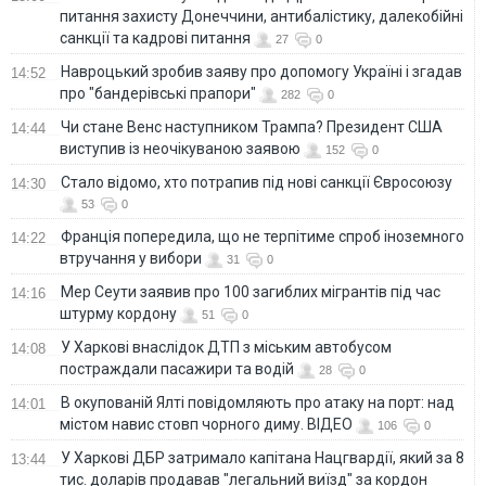
питання захисту Донеччини, антибалістику, далекобійні
санкції та кадрові питання
27
0
Навроцький зробив заяву про допомогу Україні і згадав
14:52
про "бандерівські прапори"
282
0
Чи стане Венс наступником Трампа? Президент США
14:44
виступив із неочікуваною заявою
152
0
Стало відомо, хто потрапив під нові санкції Євросоюзу
14:30
53
0
Франція попередила, що не терпітиме спроб іноземного
14:22
втручання у вибори
31
0
Мер Сеути заявив про 100 загиблих мігрантів під час
14:16
штурму кордону
51
0
У Харкові внаслідок ДТП з міським автобусом
14:08
постраждали пасажири та водій
28
0
В окупованій Ялті повідомляють про атаку на порт: над
14:01
містом навис стовп чорного диму. ВІДЕО
106
0
У Харкові ДБР затримало капітана Нацгвардії, який за 8
13:44
тис. доларів продавав "легальний виїзд" за кордон