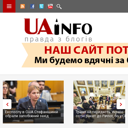
Трамп не передасть Україні
Вибух у ресторані в Москві:
сотні ракет до Patriot, бо у США
ціллю був головком ВКС Росії
...
пр...