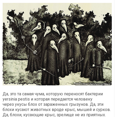
Да, это та самая чума, которую переносят бактерии
yersinia pestis и которая передается человеку
через укусы блох от зараженных грызунов. Да, эти
блохи кусают животных вроде крыс, мышей и сурков.
Да, блохи, кусающие крыс, зрелище не из приятных.