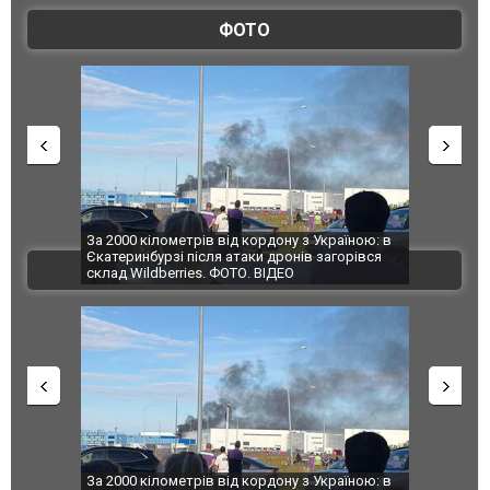
ФОТО
по Сумах,
За 2000 кілометрів від кордону з Україною: в
"Мої іграш
траждали
Єкатеринбурзі після атаки дронів загорівся
суперкарів
ВІДЕО
ині. ФОТО
склад Wildberries. ФОТО. ВІДЕО
о атаку на
За 2000 кілометрів від кордону з Україною: в
В Таїланді 