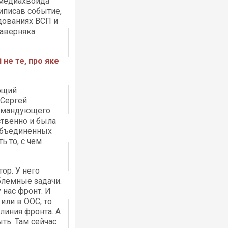
 медиахвойда
риписав событие,
дованиях ВСП и
наверняка
 не те, про яке
Росія атакувала Суми КАБами: пошко
торговельний центр, будинки, є постр
ФОТО
ющий
 Сергей
командующего
ственно и была
объединенных
ь то, с чем
ор. У него
блемные задачи.
 нас фронт. И
или в ООС, то
Топпосадовцю Повітряних Сил вручил
підозру
 линия фронта. А
ть. Там сейчас