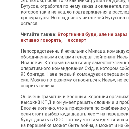
Это потом, после того как Микац ушел на Десну,
Бутусов, отработал по нему заказ и оклеветал, п
которое так и не нашло подтверждения в рассле
прокуратуры. Но осадочек у читателей Бутусова 
остался.
Читайте также:
Вторгнення буде, але не зараз і
активно говорять, – експерт
Непосредственный начальник Микаца, команду
объединенными силами генерал-лейтенант Наев
Иванович. Который начал войну заместителем 
оперативного командования Схід, в котором соб
93 бригада. Наев первый командувач операции 
сил. Можно по-разному относиться к Наеву, но ест
спорить нельзя.
Он очень грамотный военный. Хороший организат
высокий КПД и он умеет решать сложные и про
Вполне логично, что в приоритете по снабжению у
если стоит выбор куда давать лес – на перешеек 
будут давать в ООС. Потому что там идет война и
на перешейке может быть война, а может и не бы