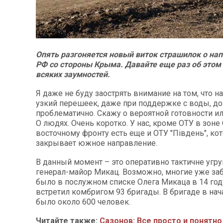
Опять разгоняется новый виток страшилок о на
РФ со стороны Крыма. Давайте еще раз об этом
всяких заумностей.
Я даже не буду заострять внимание на том, что н
узкий перешеек, даже при поддержке с воды, д
проблематично. Скажу о вероятной готовности ил
О людях. Очень коротко. У нас, кроме ОТУ в зоне
восточному фронту есть еще и ОТУ "Південь", кот
закрывает южное направление.
В данный момент – это оперативно тактичне угр
генерал-майор Микац. Возможно, многие уже заб
было в послужном списке Олега Микаца в 14 год
встретил комбригом 93 бригады. В бригаде в нач
было около 600 человек.
Читайте также:
Сазонов: Все просто и понятно