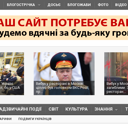
БЛОГОСТРІЧКА
ДОСЬЄ
БЛОГОЖАБИ
ФОТО
ВІДЕО
 Україні
Вибух у ресторані в Москві:
Вибух у Мос
ot, бо у США
ціллю був головком ВКС Росії,
загиблими: 
пр...
ресторан...
АДЗВИЧАЙНІ ПОДІЇ
СВІТ
КУЛЬТУРА
ЗНАННЯ
ТАРИФИ
ПОДВИГИ УКРАЇНЦІВ