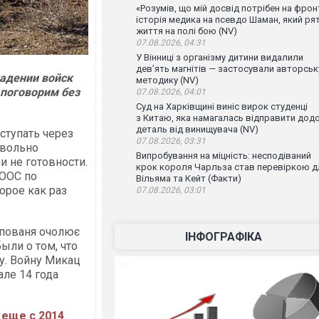
«Розумів, що мій досвід потрібен на фронт
історія медика на псевдо Шаман, який ря
життя на полі бою (NV)
07.08.2026, 04:31
У Вінниці з організму дитини видалили
дев’ять магнітів — застосували авторськ
падении войск
методику (NV)
 поговорим без
07.08.2026, 04:01
Суд на Харківщині виніс вирок студенці
з Китаю, яка намагалась відправити дод
деталь від винищувача (NV)
аступать через
07.08.2026, 03:31
овольно
Випробування на міцність: несподіваний
и не готовности.
крок короля Чарльза став перевіркою д
 ООС по
Вільяма та Кейт (Факти)
орое как раз
07.08.2026, 03:01
упованя очолює
ІНФОГРАФІКА
ыли о том, что
у. Войну Микац
але 14 года
 еще с 2014