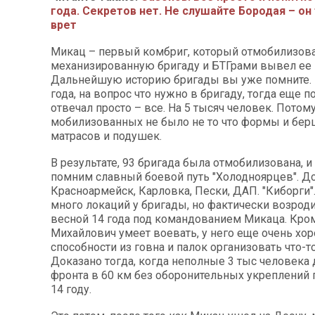
года. Секретов нет. Не слушайте Бородая – о
врет
Микац – первый комбриг, который отмобилизов
механизированную бригаду и БТГрами вывел ее 
Дальнейшую историю бригады вы уже помните. 
года, на вопрос что нужно в бригаду, тогда еще 
отвечал просто – все. На 5 тысяч человек. Потому
мобилизованных не было не то что формы и бер
матрасов и подушек.
В результате, 93 бригада была отмобилизована, и
помним славный боевой путь "Холодноярцев". Д
Красноармейск, Карловка, Пески, ДАП. "Киборги"
много локаций у бригады, но фактически возрод
весной 14 года под командованием Микаца. Кроме
Михайлович умеет воевать, у него еще очень хо
способности из говна и палок организовать что-т
Доказано тогда, когда неполные 3 тыс человек
фронта в 60 км без оборонительных укреплений
14 году.