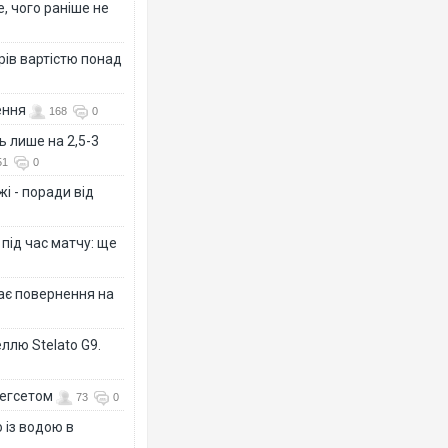
, чого раніше не
рів вартістю понад
ення
168
0
ь лише на 2,5-3
51
0
і - поради від
 під час матчу: ще
дає повернення на
ллю Stelato G9.
Гегсетом
73
0
 із водою в