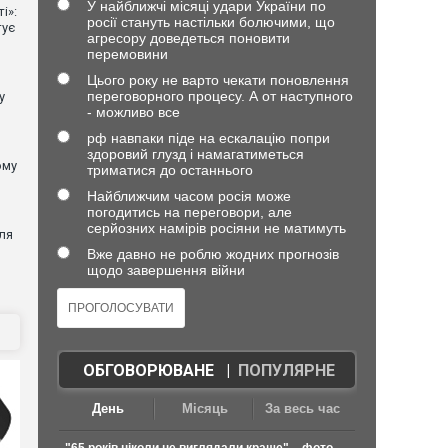
У найближчі місяці удари України по
і»:
росії стануть настільки болючими, що
тує
агресору доведеться поновити
перемовини
Цього року не варто чекати поновлення
переговорного процесу. А от наступного
у
- можливо все
рф навпаки піде на ескалацію попри
здоровий глузд і намагатиметься
ому
триматися до останнього
Найближчим часом росія може
погодитись на переговори, але
серйозних намірів росіяни не матимуть
ля
Вже давно не роблю жодних прогнозів
щодо завершення війни
ОБГОВОРЮВАНЕ
|
ПОПУЛЯРНЕ
День
Місяць
За весь час