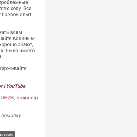
е проблемные
я с ходу. Все
 боевой опыт.
зать всем
шайте военным
 хорошо знают,
 не было ничего.
.
ддерживайте
er
і
YouTube
ОНИК, волонтер
у помилку
агрессия