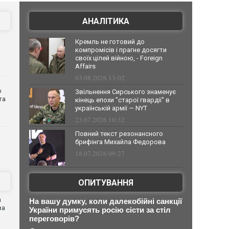
АНАЛІТИКА
Кремль не готовий до
компромісів і прагне досягти
своїх цілей війною, - Foreign
Affairs
03.08.2026 13:02
о
Звільнення Сирського знаменує
та
кінець епохи "старої гвардії" в
українській армії — NYT
23.07.2026 10:32
Повний текст резонансного
брифінга Михайла Федорова
18.07.2026 09:27
ОПИТУВАННЯ
n
На вашу думку, коли далекобійні санкції
ва
України примусять росію сісти за стіл
переговорів?