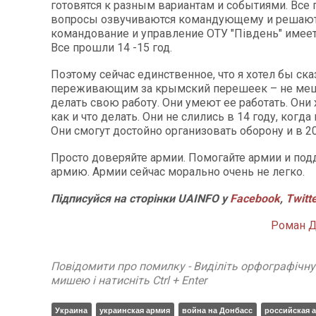
готовятся к разным вариантам и событиями. Вс
вопросы озвучиваются командующему и решаютс
командование и управление ОТУ "Південь" имеет
Все прошли 14 -15 год.
Поэтому сейчас единственное, что я хотел бы ска
переживающим за крымский перешеек – не ме
делать свою работу. Они умеют ее работать. Они
как и что делать. Они не слились в 14 году, когда
Они смогут достойно организовать оборону и в 20
Просто доверяйте армии. Помогайте армии и по
армию. Армии сейчас морально очень не легко.
Підписуйся на сторінки UAINFO у
Facebook
,
Twitt
Роман Д
Повідомити про помилку - Виділіть орфографічн
мишею і натисніть Ctrl + Enter
Украина
украинская армия
война на Донбасс
российская 