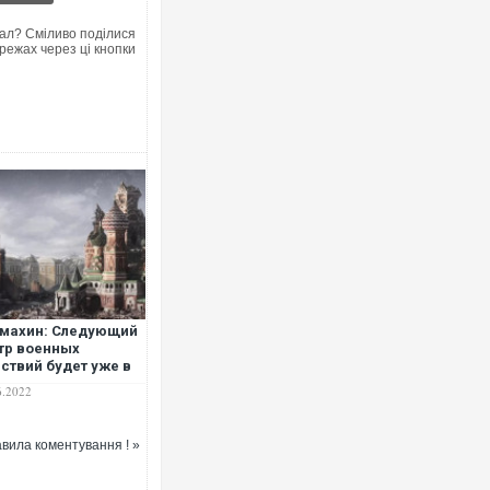
ал? Сміливо поділися
режах через ці кнопки
махин: Следующий
тр военных
ствий будет уже в
московье и на
6.2022
янщине
вила коментування ! »