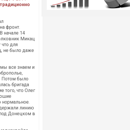
н традиционно
ал
на фронт.
В начале 14
полковник Микац
 что для
ц, не было даже
 мы все знаем и
оброполье,
. Потом было
илась бригада
 того, что Олег
рошие
о нормальное.
а держали линию
 под Донецком в