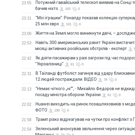
Потужний гавайський телескоп виявив на Сонці те
23:55
бачив ніхто
183
0
"Мої іграшки": Роналду показав колекцію суперка
23:31
25 млн євро
101
0
Життя на Землі могло виникнути двічі, – дослідж
23:00
Навіть 300 американських ракет Україні вистачит
22:53
місяці активних російських обстрілів - експерт
Як діяти пасажирам у разі загрози під час подорож
22:42
"Укрзалізниці"
61
0
В Таїланді футболіст загинув від удару блискавки
22:31
12 людей постраждали. ВІДЕО
78
0
"Немає чіткого „ні“", - Михайло Федоров не відки
22:13
посаду міністра оборони України
61
0
Huawei виходить на ринок позашляховиків з моде
22:02
ФОТО
190
0
Трамп різко відреагував на чутки про конфлікт з 
21:58
Зеленський анонсував звільнення через ситуацію
21:54
Марганці
72
0