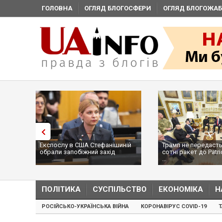
ГОЛОВНА
ОГЛЯД БЛОГОСФЕРИ
ОГЛЯД БЛОГОЖАБ
Експослу в США Стефанішиній
Трамп не передасть
обрали запобіжний захід
сотні ракет до Patri
...
ПОЛІТИКА
СУСПІЛЬСТВО
ЕКОНОМІКА
Н
РОСІЙСЬКО-УКРАЇНСЬКА ВІЙНА
КОРОНАВІРУС COVID-19