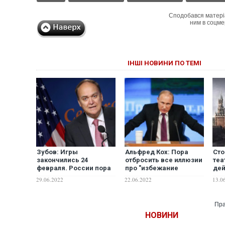
Сподобався матері
ним в соцме
ІНШІ НОВИНИ ПО ТЕМІ
Зубов: Игры
Альфред Кох: Пора
Сто
закончились 24
отбросить все иллюзии
теа
февраля. России пора
про "избежание
дей
это осознать
эскалации конфликта".
Под
29.06.2022
22.06.2022
13.0
Путин уже давно
Бр
находится на
максимальном градусе
Пра
своего зверства
НОВИНИ