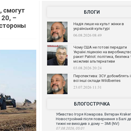
, смогут
БЛОГИ
 20, –
Надія лише на культ жінки в
 стороны
українській культурі
06.08.2026 08:49
Чому США не готові передати
Україні ліцензію на виробництв
ракет Patriot: політика, безпека 
можливі альтернативи
03.08.2026 20:24
Перспектива: ЗСУ добомблять і
всі інші склади Wildberries
23.07.2026 11:31
БЛОГОСТРІЧКА
Убивство Ігоря Комарова. Ветеран Krake
Новостройний після повернення з Балі д
тижні не виходив з дому — ЗМІ (NV)
07.08.2026, 05:01