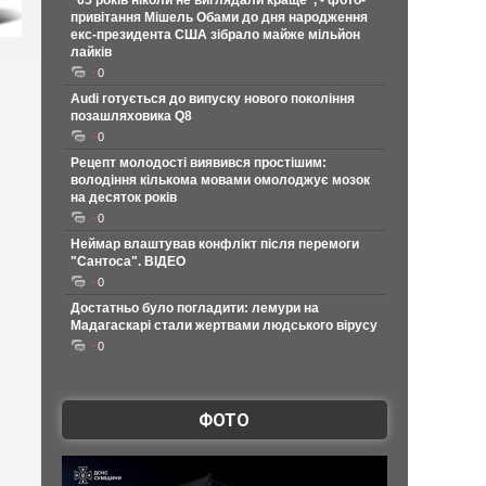
"65 років ніколи не виглядали краще", - фото-
привітання Мішель Обами до дня народження
екс-президента США зібрало майже мільйон
лайків
0
Audi готується до випуску нового покоління
позашляховика Q8
0
Рецепт молодості виявився простішим:
володіння кількома мовами омолоджує мозок
на десяток років
0
Неймар влаштував конфлікт після перемоги
"Сантоса". ВІДЕО
0
Достатньо було погладити: лемури на
Мадагаскарі стали жертвами людського вірусу
0
ФОТО