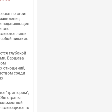
акже не стоит.
заявления,
 а подавляющее
и вне
являются лишь
 собой никаких
стся глубокой
ими. Варшава
лом
х отношений,
еством среди
ых
ся "триггером",
Обе страны
 совместной
появляющихся то