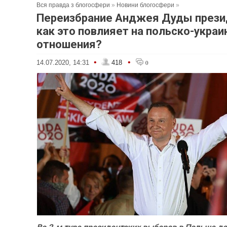
Вся правда з блогосфери
»
Новини блогосфери
»
Переизбрание Анджея Дуды прези
как это повлияет на польско-украи
отношения?
•
•
14.07.2020, 14:31
418
0