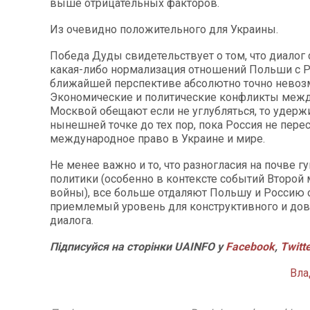
выше отрицательных факторов.
Из очевидно положительного для Украины.
Победа Дуды свидетельствует о том, что диалог
какая-либо нормализация отношений Польши с Р
ближайшей перспективе абсолютно точно нево
Экономические и политические конфликты меж
Москвой обещают если не углубляться, то удерж
нынешней точке до тех пор, пока Россия не пере
международное право в Украине и мире.
Не менее важно и то, что разногласия на почве г
политики (особенно в контексте событий Второй
войны), все больше отдаляют Польшу и Россию 
приемлемый уровень для конструктивного и дов
диалога.
Підписуйся на сторінки UAINFO у
Facebook
,
Twitt
Вла