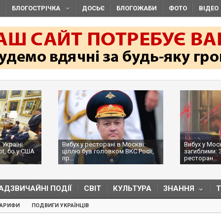
БЛОГОСТРІЧКА
ДОСЬЄ
БЛОГОЖАБИ
ФОТО
ВІДЕО
 Україні
Вибух у ресторані в Москві:
Вибух у Мос
ot, бо у США
ціллю був головком ВКС Росії,
загиблими: 
пр...
ресторан...
АДЗВИЧАЙНІ ПОДІЇ
СВІТ
КУЛЬТУРА
ЗНАННЯ
ТАРИФИ
ПОДВИГИ УКРАЇНЦІВ