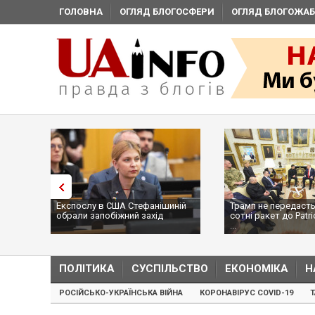
ГОЛОВНА
ОГЛЯД БЛОГОСФЕРИ
ОГЛЯД БЛОГОЖАБ
Експослу в США Стефанішиній
Трамп не передасть
обрали запобіжний захід
сотні ракет до Patri
...
ПОЛІТИКА
СУСПІЛЬСТВО
ЕКОНОМІКА
Н
РОСІЙСЬКО-УКРАЇНСЬКА ВІЙНА
КОРОНАВІРУС COVID-19