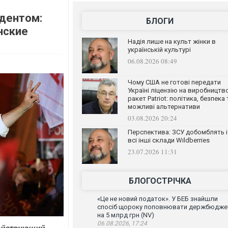
дентом:
БЛОГИ
нские
Надія лише на культ жінки в
українській культурі
06.08.2026 08:49
Чому США не готові передати
Україні ліцензію на виробництв
ракет Patriot: політика, безпека 
можливі альтернативи
03.08.2026 20:24
Перспектива: ЗСУ добомблять і
всі інші склади Wildberries
23.07.2026 11:31
БЛОГОСТРІЧКА
«Це не новий податок». У БЕБ знайшли
спосіб щороку поповнювати держбюдже
на 5 млрд грн (NV)
06.08.2026, 17:24