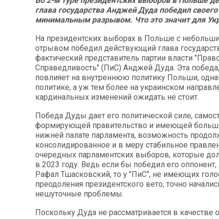
Во 2-м туре президентских выборов в Польше 
глава государства Анджей Дуда победил своего
минимальным разрывом. Что это значит для Ук
На президентских выборах в Польше с небольш
отрывом победил действующий глава государст
фактический представитель партии власти "Право
Справедливость" (ПиС) Анджей Дуда. Эта победа
повлияет на внутреннюю политику Польши, одн
политике, а уж тем более на украинском направл
кардинальных изменений ожидать не стоит.
Победа Дуды дает его политической силе, самос
формирующей правительство и имеющей больш
нижней палате парламента, возможность продол
консолидированное и в меру стабильное правле
очередных парламентских выборов, которые до
в 2023 году. Ведь если бы победил его оппонент
Рафал Тшасковский, то у "ПиС", не имеющих голо
преодоления президентского вето, точно началис
нешуточные проблемы.
Поскольку Дуда не рассматривается в качестве 