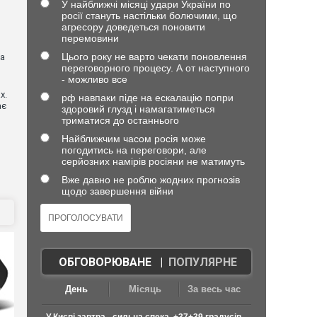
У найближчі місяці удари України по
росії стануть настільки болючими, що
агресору доведеться поновити
)
перемовини
Цього року не варто чекати поновлення
ва
переговорного процесу. А от наступного
- можливо все
х.
рф навпаки піде на ескалацію попри
ає
здоровий глузд і намагатиметься
триматися до останнього
Найближчим часом росія може
погодитись на переговори, але
серйозних намірів росіяни не матимуть
Вже давно не роблю жодних прогнозів
щодо завершення війни
ОБГОВОРЮВАНЕ
|
ПОПУЛЯРНЕ
День
Місяць
За весь час