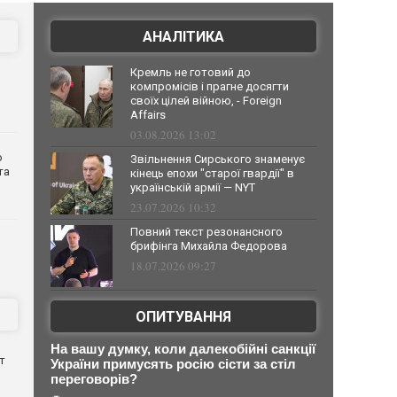
АНАЛІТИКА
Кремль не готовий до
компромісів і прагне досягти
своїх цілей війною, - Foreign
Affairs
03.08.2026 13:02
о
Звільнення Сирського знаменує
та
кінець епохи "старої гвардії" в
українській армії — NYT
23.07.2026 10:32
Повний текст резонансного
брифінга Михайла Федорова
18.07.2026 09:27
ОПИТУВАННЯ
На вашу думку, коли далекобійні санкції
т
України примусять росію сісти за стіл
переговорів?