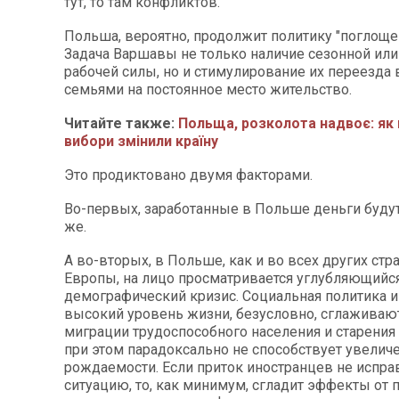
тут, то там конфликтов.
Польша, вероятно, продолжит политику "поглоще
Задача Варшавы не только наличие сезонной ил
рабочей силы, но и стимулирование их переезда 
семьями на постоянное место жительство.
Читайте также:
Польща, розколота надвоє: як
вибори змінили країну​​​​​​​
Это продиктовано двумя факторами.
Во-первых, заработанные в Польше деньги будут
же.
А во-вторых, в Польше, как и во всех других стр
Европы, на лицо просматривается углубляющийс
демографический кризис. Социальная политика и
высокий уровень жизни, безусловно, сглаживаю
миграции трудоспособного населения и старения
при этом парадоксально не способствует увели
рождаемости. Если приток иностранцев не исправ
ситуацию, то, как минимум, сгладит эффекты от