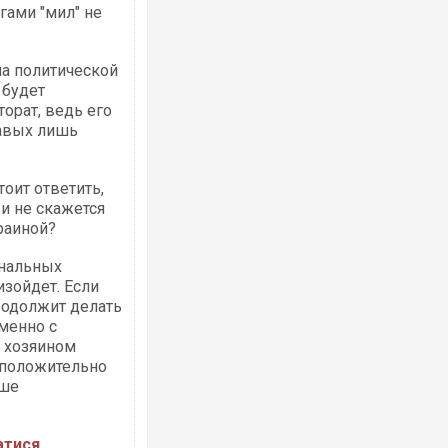
гами "мил" не
 на политической
 будет
орат, ведь его
равых лишь
Росія атакувала Суми КАБами: пошко
торговельний центр, будинки, є постр
ФОТО
оит ответить,
и не скажется
краиной?
инальных
зойдет. Если
родолжит делать
менно с
т хозяином
 положительно
ьше
Топпосадовцю Повітряних Сил вручил
підозру
атися