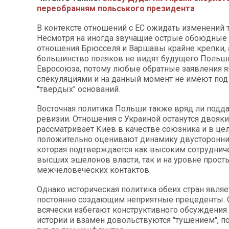
переобранням польського президента
В контексте отношений с ЕС ожидать изменений т
Несмотря на иногда звучащие острые обоюдные 
отношения Брюсселя и Варшавы крайне крепки,
большинство поляков не видят будущего Польш
Евросоюза, потому любые обратные заявления 
спекуляциями и на данный момент не имеют под
"твердых" оснований.
Восточная политика Польши также вряд ли подда
ревизии. Отношения с Украиной останутся двояк
рассматривает Киев в качестве союзника и в це
положительно оценивают динамику двусторонни
которая подтверждается как высоким сотруднич
высших эшелонов власти, так и на уровне прост
межчеловеческих контактов.
Однако историческая политика обеих стран являет
постоянно создающим неприятные прецеденты. 
всячески избегают конструктивного обсуждения
истории и взамен довольствуются "тушением", 