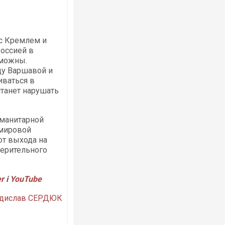
 с Кремлем и
оссией в
зможны.
ду Варшавой и
иваться в
станет нарушать
уманитарной
 мировой
от выхода на
ерительного
er
і
YouTube
дислав СЕРДЮК