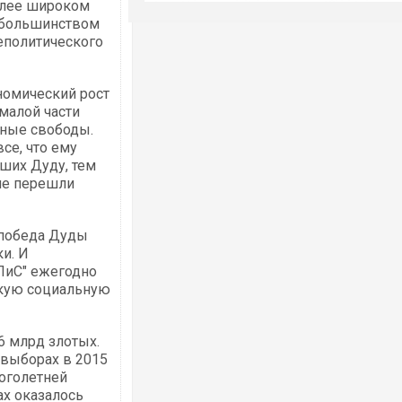
более широком
 большинством
еполитического
номический рост
малой части
ьные свободы.
се, что ему
ших Дуду, тем
 не перешли
 победа Дуды
и. И
ПиС" ежегодно
окую социальную
6 млрд злотых.
 выборах в 2015
оголетней
х оказалось