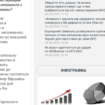
действующий
Зберегти літо довше. Чи можна
 оппонента с
заморожувати кавун і що з ним
раины?
відбувається під час заморожування (NV
06.08.2026, 17:12
им
«Фламінго» змусили рф нервувати: моск
ва и
повернула у бій дефіцитні літаки (Факти)
06.08.2026, 17:00
 и
Корецький і Шмигаль розійшлися в оцінка
, несомненно,
Скільки сотень мільйонів євро не вистач
ако во внешней
Україні для підготовки до зими (NV)
ении,
06.08.2026, 16:48
Як ворог адаптується до ударів
по Wildberries та НПЗ (NV)
тоятельно
06.08.2026, 16:36
инство в
жить
ние до
ІНФОГРАФІКА
лжны состояться
, мэр Варшавы
сов для
ь бы
отдельного