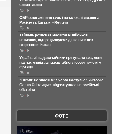
У Києві завтра - сильна спека, +37+39 градусів. -
синоптикиня
0
ФБР різко змінило курс і почало співпрацю з
Росією та Китаєм, - Reuters
0
Тайвань розпочав масштабні військові
навчання, відпрацьовуючи дії на випадок
вторгнення Китаю
0
Українські надзвичайники врятували козуленя
під час ліквідації масштабної лісової пожежі у
Франції
0
"Ніколи не знаєш чия черга наступна". Акторка
Олена Світлицька відреагувала на російські
обстріли
0
ФОТО