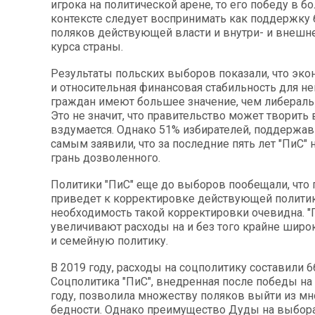
игрока на политической арене, то его победу в 
контексте следует воспринимать как поддержку
поляков действующей власти и внутри- и внешн
курса страны.
Результаты польских выборов показали, что эко
и относительная финансовая стабильность для не
граждан имеют большее значение, чем либерал
Это не значит, что правительство может творить в
вздумается. Однако 51% избирателей, поддержав
самым заявили, что за последние пять лет "ПиС"
грань дозволенного.
Политики "ПиС" еще до выборов пообещали, что
приведет к корректировке действующей политик
необходимость такой корректировки очевидна. "
увеличивают расходы на и без того крайне шир
и семейную политику.
В 2019 году, расходы на соцполитику составили 6
Соцполитика "ПиС", внедренная после победы на
году, позволила множеству поляков выйти из мн
бедности. Однако преимущество Дуды на выбора