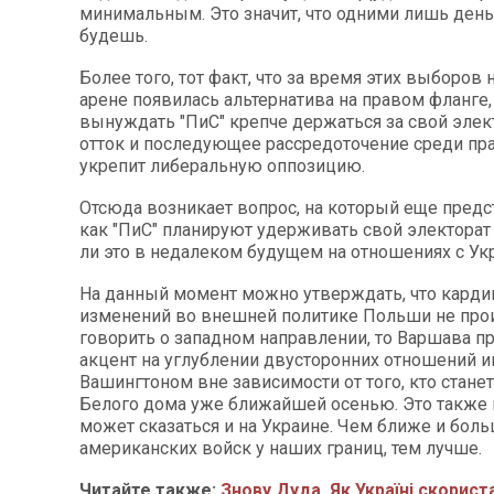
минимальным. Это значит, что одними лишь день
будешь.
Более того, тот факт, что за время этих выборов
арене появилась альтернатива на правом фланге,
вынуждать "ПиС" крепче держаться за свой элект
отток и последующее рассредоточение среди п
укрепит либеральную оппозицию.
Отсюда возникает вопрос, на который еще предст
как "ПиС" планируют удерживать свой электорат 
ли это в недалеком будущем на отношениях с У
На данный момент можно утверждать, что кард
изменений во внешней политике Польши не прои
говорить о западном направлении, то Варшава п
акцент на углублении двусторонних отношений и
Вашингтоном вне зависимости от того, кто стане
Белого дома уже ближайшей осенью. Это также
может сказаться и на Украине. Чем ближе и бол
американских войск у наших границ, тем лучше.
Читайте также:
Знову Дуда. Як Україні скорист