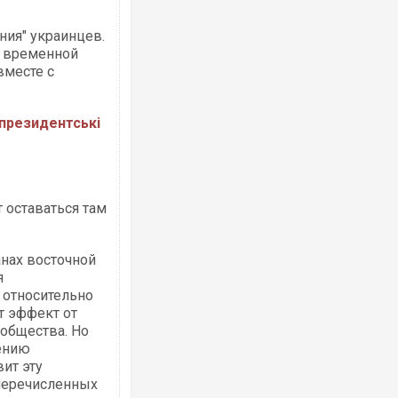
ния" украинцев.
и временной
вместе с
 президентські
 оставаться там
анах восточной
я
 относительно
т эффект от
 общества. Но
чению
ит эту
 перечисленных