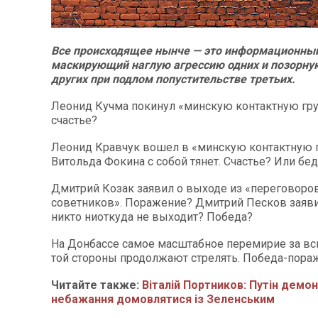
Все происходящее нынче — это информационны
маскирующий наглую агрессию одних и позорну
других при подлом попустительстве третьих.
Леонид Кучма покинул «минскую контактную гру
счастье?
Леонид Кравчук вошел в «минскую контактную г
Витольда Фокина с собой тянет. Счастье? Или бед
Дмитрий Козак заявил о выходе из «переговоро
советников». Поражение? Дмитрий Песков заявил
никто ниоткуда не выходит? Победа?
На Донбассе самое масштабное перемирие за всю
той стороны продолжают стрелять. Победа-пора
Читайте также:
Віталій Портников: Путін демо
небажання домовлятися із Зеленським