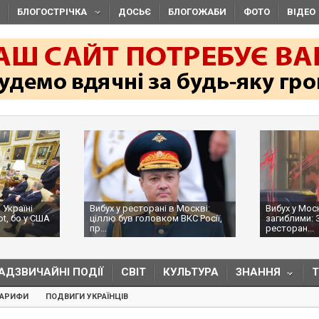
БЛОГОСТРІЧКА
ДОСЬЄ
БЛОГОЖАБИ
ФОТО
ВІДЕО
 Україні
Вибух у ресторані в Москві:
Вибух у Мос
ot, бо у США
ціллю був головком ВКС Росії,
загиблими: 
пр...
ресторан...
АДЗВИЧАЙНІ ПОДІЇ
СВІТ
КУЛЬТУРА
ЗНАННЯ
ТАРИФИ
ПОДВИГИ УКРАЇНЦІВ