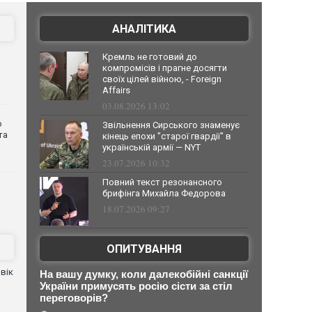
АНАЛІТИКА
Кремль не готовий до
компромісів і прагне досягти
своїх цілей війною, - Foreign
Affairs
03.08.2026 13:02
о
Звільнення Сирського знаменує
та
кінець епохи "старої гвардії" в
українській армії — NYT
23.07.2026 10:32
Повний текст резонансного
брифінга Михайла Федорова
18.07.2026 09:27
ОПИТУВАННЯ
вік
На вашу думку, коли далекобійні санкції
України примусять росію сісти за стіл
переговорів?