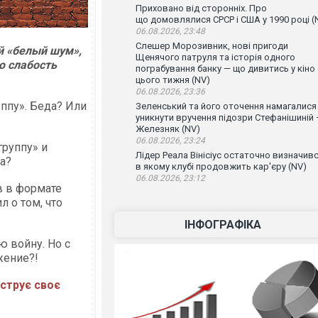
Приховано від сторонніх. Про
що домовлялися СРСР і США у 1990 році (
06.08.2026, 23:48
Слешер Морозивник, нові пригоди
й «белый шум»,
Щенячого патруля та історія одного
ю слабость
пограбування банку — що дивитись у кіно
цього тижня (NV)
06.08.2026, 23:36
ппу». Беда? Или
Зеленський та його оточення намагалися
уникнути вручення підозри Стефанішиній
Железняк (NV)
06.08.2026, 23:24
руппу» и
Лідер Реала Вінісіус остаточно визначивс
а?
в якому клубі продовжить кар'єру (NV)
06.08.2026, 23:12
в в формате
 о том, что
ІНФОГРАФІКА
 войну. Но с
жение?!
нструє своє