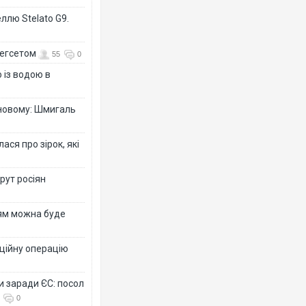
ллю Stelato G9.
Гегсетом
55
0
 із водою в
-новому: Шмигаль
ся про зірок, які
рут росіян
рям можна буде
ційну операцію
и заради ЄС: посол
0