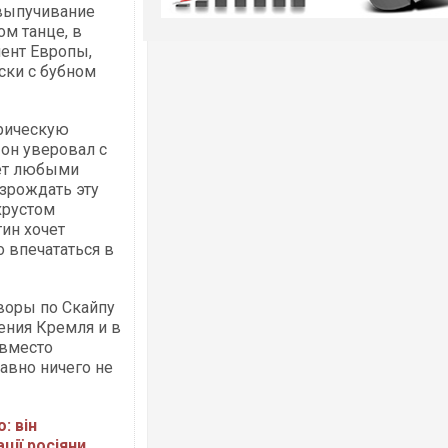
 выпучивание
ом танце, в
мент Европы,
ски с бубном
орическую
 он уверовал с
дет любыми
озрождать эту
хрустом
ин хочет
о впечататься в
воры по Скайпу
ения Кремля и в
 вместо
авно ничего не
: він
ції росіяни