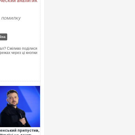
ческий аналитик
у помилку
йна
ал? Сміливо поділися
режах через ці кнопки
енський припустив,