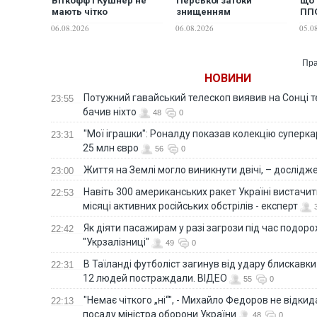
Віткофф і Кушнер не
Перської затоки
що 
мають чітко
знищенням
ППО
визначених
енергоінфраструктури
"зг
06.08.2026
06.08.2026
05.0
повноважень та успіхів
у разі нових атак США, -
у міжнародних
Reuters
переговорах — експерт
Пра
НОВИНИ
Потужний гавайський телескоп виявив на Сонці те
23:55
бачив ніхто
48
0
"Мої іграшки": Роналду показав колекцію суперка
23:31
25 млн євро
56
0
Життя на Землі могло виникнути двічі, – дослідж
23:00
Навіть 300 американських ракет Україні вистачит
22:53
місяці активних російських обстрілів - експерт
Як діяти пасажирам у разі загрози під час подорож
22:42
"Укрзалізниці"
49
0
В Таїланді футболіст загинув від удару блискавки
22:31
12 людей постраждали. ВІДЕО
55
0
"Немає чіткого „ні“", - Михайло Федоров не відки
22:13
посаду міністра оборони України
48
0