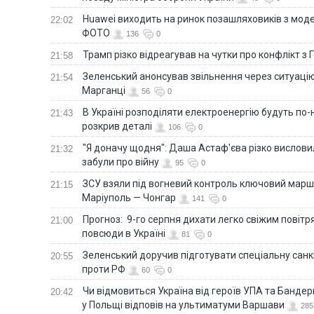
Huawei виходить на ринок позашляховиків з моде
22:02
ФОТО
136
0
Трамп різко відреагував на чутки про конфлікт з 
21:58
Зеленський анонсував звільнення через ситуацію
21:54
Марганці
56
0
В Україні розподіляти електроенергію будуть по
21:43
розкрив деталі
106
0
"Я доначу щодня": Даша Астаф'єва різко висловила
21:32
забули про війну
95
0
ЗСУ взяли під вогневий контроль ключовий марш
21:15
Маріуполь — Чонгар
141
0
Прогноз: 9-го серпня дихати легко свіжим повіт
21:00
повсюди в Україні
81
0
Зеленський доручив підготувати спеціальну санк
20:55
проти РФ
60
0
Чи відмовиться Україна від героїв УПА та Бандер
20:42
у Польщі відповів на ультиматуми Варшави
285