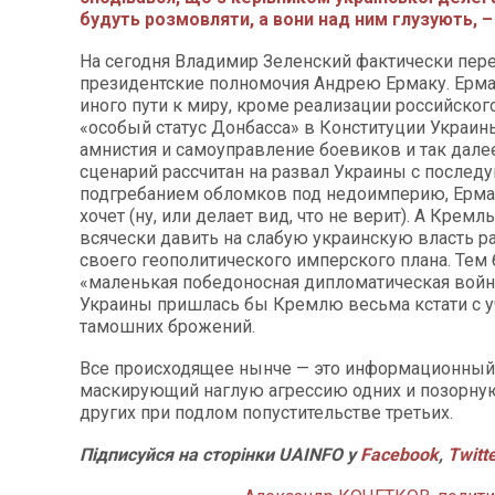
будуть розмовляти, а вони над ним глузують, – журн
На сегодня Владимир Зеленский фактически пер
президентские полномочия Андрею Ермаку. Ерма
иного пути к миру, кроме реализации российског
«особый статус Донбасса» в Конституции Украин
амнистия и самоуправление боевиков и так далее.
сценарий рассчитан на развал Украины с после
подгребанием обломков под недоимперию, Ерма
хочет (ну, или делает вид, что не верит). А Кремл
всячески давить на слабую украинскую власть р
своего геополитического имперского плана. Тем 
«маленькая победоносная дипломатическая войн
Украины пришлась бы Кремлю весьма кстати с 
тамошних брожений.
Все происходящее нынче — это информационный
маскирующий наглую агрессию одних и позорну
других при подлом попустительстве третьих.
Підписуйся на сторінки UAINFO у
Facebook
,
Twitt