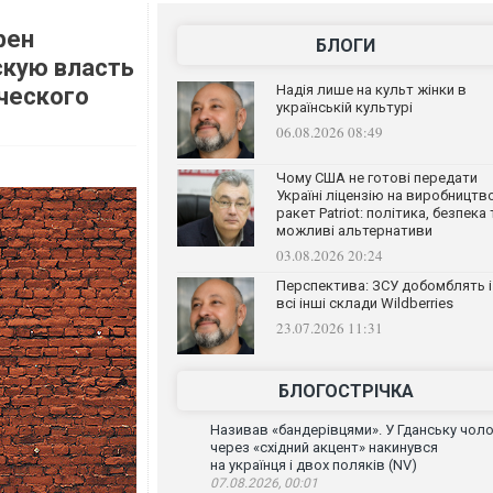
рен
БЛОГИ
скую власть
Надія лише на культ жінки в
ческого
українській культурі
06.08.2026 08:49
Чому США не готові передати
Україні ліцензію на виробництв
ракет Patriot: політика, безпека 
можливі альтернативи
03.08.2026 20:24
Перспектива: ЗСУ добомблять і
всі інші склади Wildberries
23.07.2026 11:31
БЛОГОСТРІЧКА
Називав «бандерівцями». У Гданську чоло
через «східний акцент» накинувся
на українця і двох поляків (NV)
07.08.2026, 00:01