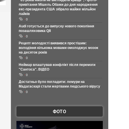
"65 років ніколи не виглядали краще", - фото-
привітання Мішель Обами до дня народження
екс-президента США зібрало майже мільйон
лайків
0
Audi готується до випуску нового покоління
позашляховика Q8
0
Рецепт молодості виявився простішим:
володіння кількома мовами омолоджує мозок
на десяток років
0
Неймар влаштував конфлікт після перемоги
"Сантоса". ВІДЕО
0
Достатньо було погладити: лемури на
Мадагаскарі стали жертвами людського вірусу
0
ФОТО