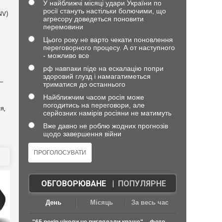
У найближчі місяці удари України по
росії стануть настільки болючими, що
NV)
агресору доведеться поновити
перемовини
Цього року не варто чекати поновлення
переговорного процесу. А от наступного
- можливо все
рф навпаки піде на ескалацію попри
здоровий глузд і намагатиметься
 —
триматися до останнього
Найближчим часом росія може
погодитись на переговори, але
я,
серйозних намірів росіяни не матимуть
Вже давно не роблю жодних прогнозів
щодо завершення війни
ОБГОВОРЮВАНЕ
|
ПОПУЛЯРНЕ
День
Місяць
За весь час