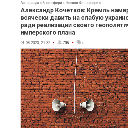
Вся правда з блогосфери
»
Новини блогосфери
»
Александр Кочетков: Кремль наме
всячески давить на слабую украин
ради реализации своего геополити
имперского плана
•
•
01.08.2020, 21:32
795
4