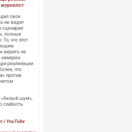
аліст​​​​​​​
едал свои
к не видит
о сценария:
ы, полные
Росія атакувала Суми КАБами: пошк
 То, что этот
торговельний центр, будинки, є пост
дующим
ФОТО
к верить не
ь намерен
ади реализации
более, что
а» против
учетом
 «белый шум»,
ю слабость
Топпосадовцю Повітряних Сил вручи
er
і
YouTube
підозру