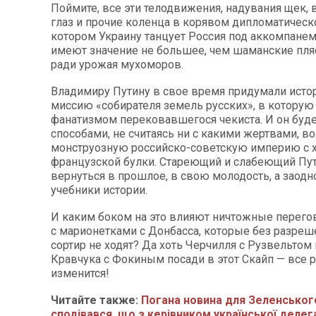
Поймите, все эти телодвижения, надувания щек,
глаз и прочие коленца в корявом дипломатическ
котором Украину танцует Россия под аккомпане
имеют значение не большее, чем шаманские пля
ради урожая мухоморов.
Владимиру Путину в свое время придумали ист
миссию «собирателя земель русских», в которую
фанатизмом перековавшегося чекиста. И он бу
способами, не считаясь ни с какими жертвами, в
монструозную российско-советскую империю с 
французской булки. Стареющий и слабеющий Пут
вернуться в прошлое, в свою молодость, а заодн
учебники истории.
И каким боком на это влияют ничтожные перего
с марионетками с Донбасса, которые без разреш
сортир не ходят? Да хоть Черчилля с Рузвельтом
Кравчука с Фокиным посади в этот Скайп — все р
изменится!
Читайте также:
Погана новина для Зеленського
сподівався, що з керівником української делега