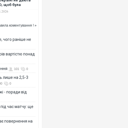
Україні не дають
, щоб була
овірливою"
8.2026
вила коментування ! »
, чого раніше не
рів вартістю понад
ення
101
0
ь лише на 2,5-3
30
0
і - поради від
 під час матчу: ще
дає повернення на