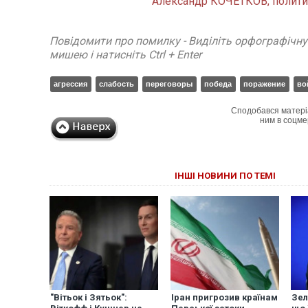
Александр КОЧЕТКОВ, полити
Повідомити про помилку - Виділіть орфографічн
мишею і натисніть Ctrl + Enter
агрессия
слабость
переговоры
победа
поражение
во
Сподобався матері
ним в соцме
ІНШІ НОВИНИ ПО ТЕМІ
"Вітьок і Зятьок":
Іран пригрозив країнам
Зел