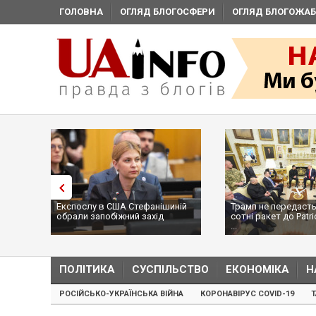
ГОЛОВНА
ОГЛЯД БЛОГОСФЕРИ
ОГЛЯД БЛОГОЖАБ
Експослу в США Стефанішиній
Трамп не передасть
обрали запобіжний захід
сотні ракет до Patri
...
ПОЛІТИКА
СУСПІЛЬСТВО
ЕКОНОМІКА
Н
РОСІЙСЬКО-УКРАЇНСЬКА ВІЙНА
КОРОНАВІРУС COVID-19