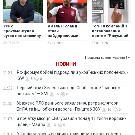
Усик
Ямаль і Голанд
Топ-10 компаній з
прокоментував
стали
встановлення
чутки про можливу
найдорожчими
систем "Розумний
його участь у
футболістами після
дім" України 2026
26.07.2026
23.07.2026
22.07.2026
виборах
ЧС-2026
президента України
Правила коментування ! »
НОВИНИ
РФ формує бойові підрозділи з українських полонених, -
11:31
ISW
5
0
Перший візит Зеленського до Сербії стане "ляпасом
11:22
росіянам" — ЗМІ
15
0
Уражено РЛС раннього виявлення, ретранслятори
11:15
БпЛА та інші об'єкти ворога,- Генштаб ЗСУ
10
0
З початку місяця СБС уразили понад 11 тисяч ворожих
11:07
цілей, - Мадяр
13
0
У Таїланді учень відкрив стрілянину в школі: семеро
11:01