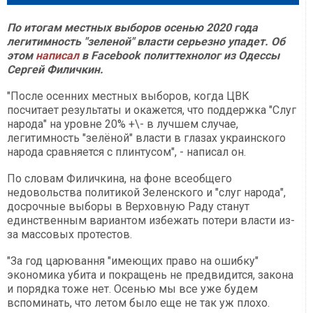
По итогам местных выборов осенью 2020 года
легитимность "зеленой" власти серьезно упадет. Об
этом
написал
в Facebook политтехнолог из Одессы
Сергей Филичкин.
"После осенних местных выборов, когда ЦВК
посчитает результаты и окажется, что поддержка "Слуг
народа" на уровне 20% +\- в лучшем случае,
легитимность "зелёной" власти в глазах украинского
народа сравняется с плинтусом", - написал он.
По словам Филичкина, на фоне всеобщего
недовольства политикой Зеленского и "слуг народа",
досрочные выборы в Верховную Раду станут
единственным вариантом избежать потери власти из-
за массовых протестов.
"За год царювання "имеющих право на ошибку"
экономика убита и покращень не предвидится, закона
и порядка тоже нет. Осенью мы все уже будем
вспоминать, что летом было еще не так уж плохо.