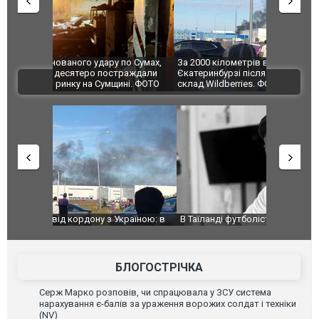
по Сумах,
За 2000 кілометрів від кордону з Україною: в
"Мої іграш
траждали
Єкатеринбурзі після атаки дронів загорівся
суперкарів
ВІДЕО
ині. ФОТО
склад Wildberries. ФОТО. ВІДЕО
країною: в
В Таїланді футболіст загинув від удару
Топпосадов
агорівся
блискавки під час матчу: ще 12 людей
підозру
постраждали. ВІДЕО
БЛОГОСТРІЧКА
Серж Марко розповів, чи спрацювала у ЗСУ система
нарахування є-балів за ураження ворожих солдат і техніки
(NV)