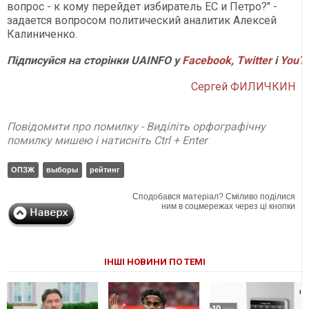
вопрос - к кому перейдет избиратель ЕС и Петро?" -
задается вопросом политический аналитик Алексей
Калиниченко.
Підписуйся на сторінки UAINFO у
Facebook
,
Twitter
і
YouT
Сергей ФИЛИЧКИН
Повідомити про помилку - Виділіть орфографічну
помилку мишею і натисніть Ctrl + Enter
ОПЗЖ
выборы
рейтинг
Сподобався матеріал? Сміливо поділися
ним в соцмережах через ці кнопки
ІНШІ НОВИНИ ПО ТЕМІ