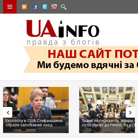
Експослу в США Стефанішиній
Трамп не передасть Україні
обрали запобіжний захід
сотні ракет до Patriot, бо у С
...