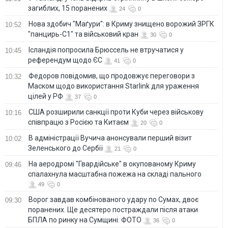
загиблих, 15 поранених
24
0
Нова здобич "Маґури": в Криму знищено ворожий ЗРГК
10:52
"панцирь-С1" та військовий кран
30
0
Ісландія попросила Брюссель не втручатися у
10:45
референдум щодо ЄС
41
0
Федоров повідомив, що продовжує переговори з
10:32
Маском щодо використання Starlink для ураження
цілей у РФ
37
0
США розширили санкції проти Куби через військову
10:16
співпрацю з Росією та Китаєм
20
0
В адміністрації Вучича анонсували перший візит
10:02
Зеленського до Сербії
21
0
На аеродромі "Гвардійське" в окупованому Криму
09:46
спалахнула масштабна пожежа на складі пального
49
0
Ворог завдав комбінованого удару по Сумах, двоє
09:30
поранених. Ще десятеро постраждали після атаки
БПЛА по ринку на Сумщині. ФОТО
36
0