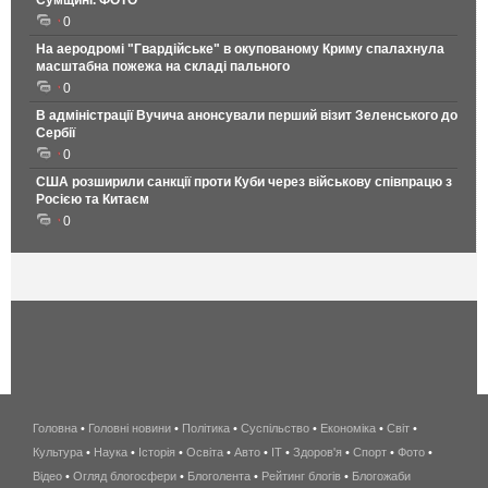
Сумщині. ФОТО
0
На аеродромі "Гвардійське" в окупованому Криму спалахнула
масштабна пожежа на складі пального
0
В адміністрації Вучича анонсували перший візит Зеленського до
Сербії
0
США розширили санкції проти Куби через військову співпрацю з
Росією та Китаєм
0
Головна
•
Головні новини
•
Політика
•
Суспільство
•
Економіка
беспроводной
•
Світ
•
Культура
•
Наука
•
Історія
•
Освіта
•
Авто
•
IT
•
Здоров'я
интернет
•
Спорт
•
Фото
•
Відео
•
Огляд блогосфери
•
Блоголента
•
Рейтинг блогів
киев
•
Блогожаби