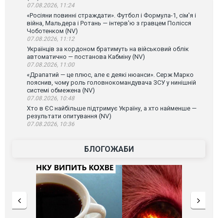
07.08.2026, 11:24
«Росіяни повинні страждати». Футбол і Формула-1, сім'я і
війна, Мальдера і Ротань — інтерв'ю з гравцем Полісся
Чоботенком (NV)
07.08.2026, 11:12
Українців за кордоном братимуть на військовий облік
автоматично — постанова Кабміну (NV)
07.08.2026, 11:00
«Драпатий — це плюс, але є деякі нюанси». Серж Марко
пояснив, чому роль головнокомандувача ЗСУ у нинішній
системі обмежена (NV)
07.08.2026, 10:48
Хто в ЄС найбільше підтримує Україну, а хто найменше —
результати опитування (NV)
07.08.2026, 10:36
БЛОГОЖАБИ