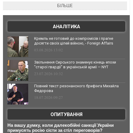
БІЛЬШЕ
АНАЛІТИКА
Кремль не готовий до компромісів і прагне
досягти своїх цілей війною, - Foreign Affairs
03.08.2026 13:02
Звільнення Сирського знаменує кінець епохи
"старої гвардії" в українській армії — NYT
23.07.2026 10:32
Повний текст резонансного брифінга Михайла
Федорова
18.07.2026 09:27
ОПИТУВАННЯ
На вашу думку, коли далекобійні санкції України
примусять росію сісти за стіл переговорів?