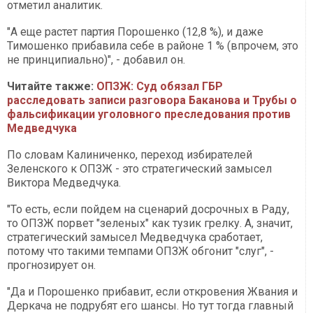
отметил аналитик.
"А еще растет партия Порошенко (12,8 %), и даже
Тимошенко прибавила себе в районе 1 % (впрочем, это
не принципиально)", - добавил он.
Читайте также:
ОПЗЖ: Суд обязал ГБР
расследовать записи разговора Баканова и Трубы о
фальсификации уголовного преследования против
Медведчука
По словам Калиниченко, переход избирателей
Зеленского к ОПЗЖ - это стратегический замысел
Виктора Медведчука.
"То есть, если пойдем на сценарий досрочных в Раду,
то ОПЗЖ порвет "зеленых" как тузик грелку. А, значит,
стратегический замысел Медведчука сработает,
потому что такими темпами ОПЗЖ обгонит "слуг", -
прогнозирует он.
"Да и Порошенко прибавит, если откровения Жвания и
Деркача не подрубят его шансы. Но тут тогда главный