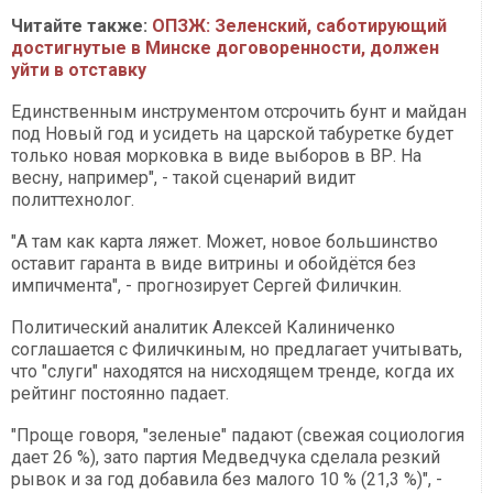
Читайте также:
ОПЗЖ: Зеленский, саботирующий
достигнутые в Минске договоренности, должен
уйти в отставку
Единственным инструментом отсрочить бунт и майдан
под Новый год и усидеть на царской табуретке будет
только новая морковка в виде выборов в ВР. На
весну, например", - такой сценарий видит
политтехнолог.
"А там как карта ляжет. Может, новое большинство
оставит гаранта в виде витрины и обойдётся без
импичмента", - прогнозирует Сергей Филичкин.
Политический аналитик Алексей Калиниченко
соглашается с Филичкиным, но предлагает учитывать,
что "слуги" находятся на нисходящем тренде, когда их
рейтинг постоянно падает.
"Проще говоря, "зеленые" падают (свежая социология
дает 26 %), зато партия Медведчука сделала резкий
рывок и за год добавила без малого 10 % (21,3 %)", -