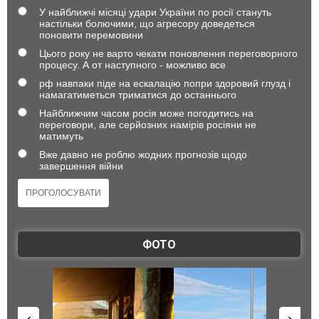
У найближчі місяці удари України по росії стануть
настільки болючими, що агресору доведеться
поновити перемовини
Цього року не варто чекати поновлення переговорного
процесу. А от наступного - можливо все
рф навпаки піде на ескалацію попри здоровий глузд і
намагатиметься триматися до останнього
Найближчим часом росія може погодитись на
переговори, але серйозних намірів росіяни не
матимуть
Вже давно не роблю жодних прогнозів щодо
завершення війни
ФОТО