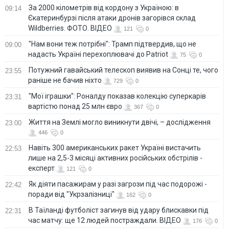
За 2000 кілометрів від кордону з Україною: в
09:14
Єкатеринбурзі після атаки дронів загорівся склад
Wildberries. ФОТО. ВІДЕО
121
0
"Нам вони теж потрібні": Трамп підтвердив, що не
09:00
надасть Україні перехоплювачі до Patriot
75
0
Потужний гавайський телескоп виявив на Сонці те, чого
23:55
раніше не бачив ніхто
729
0
"Мої іграшки": Роналду показав колекцію суперкарів
23:31
вартістю понад 25 млн євро
367
0
Життя на Землі могло виникнути двічі, – дослідження
23:00
446
0
Навіть 300 американських ракет Україні вистачить
22:53
лише на 2,5-3 місяці активних російських обстрілів -
експерт
121
0
Як діяти пасажирам у разі загрози під час подорожі -
22:42
поради від "Укрзалізниці"
162
0
В Таїланді футболіст загинув від удару блискавки під
22:31
час матчу: ще 12 людей постраждали. ВІДЕО
176
0