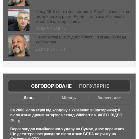
Чому США не готові передати Україні ліцензію на
виробництво ракет Patriot: політика, безпека та
можливі альтернативи
03.08.2026 20:24
Перспектива: ЗСУ добомблять і всі інші склади
Wildberries
23.07.2026 11:31
ОБГОВОРЮВАНЕ
|
ПОПУЛЯРНЕ
День
Місяць
За весь час
За 2000 кілометрів від кордону з Україною: в Єкатеринбурзі
після атаки дронів загорівся склад Wildberries. ФОТО. ВІДЕО
0
Ворог завдав комбінованого удару по Сумах, двоє поранених.
Ще десятеро постраждали після атаки БПЛА по ринку на