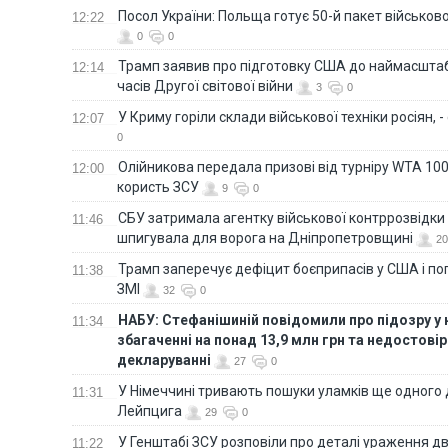
Посол України: Польща готує 50-й пакет військово
12:22
0
0
Трамп заявив про підготовку США до наймасштаб
12:14
часів Другої світової війни
3
0
У Криму горіли склади військової техніки росіян, 
12:07
0
Олійникова передала призові від турніру WTA 100
12:00
користь ЗСУ
9
0
СБУ затримала агентку військової контррозвідки 
11:46
шпигувала для ворога на Дніпропетровщині
20
Трамп заперечує дефіцит боєприпасів у США і п
11:38
ЗМІ
32
0
НАБУ: Стефанішиній повідомили про підозру у
11:34
збагаченні на понад 13,9 млн грн та недостові
декларуванні
27
0
У Німеччині тривають пошуки уламків ще одного 
11:31
Лейпцига
29
0
У Генштабі ЗСУ розповіли про деталі ураження дв
11:22