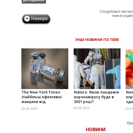
дослідження
Сподобався матері
ним в соцме
ІНШІ НОВИНИ ПО ТЕМІ
The New York Times:
Nature: Якою пандемія
New
Найбільш ефективні
коронавірусу буде в
кор
вакцини від
2021 році?
зда
коронавірусу
"хр
09.08.2020
30.08.2020
03.0
з’являться лише після
"першої хвилі" щеплень
Пра
НОВИНИ