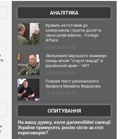
АНАЛІТИКА
Кремль не готовий до
компромісів і прагне досягти
своїх цілей війною, - Foreign
Affairs
03.08.2026 13:02
о
Звільнення Сирського знаменує
та
кінець епохи "старої гвардії" в
українській армії — NYT
23.07.2026 10:32
Повний текст резонансного
брифінга Михайла Федорова
18.07.2026 09:27
ОПИТУВАННЯ
На вашу думку, коли далекобійні санкції
м:
України примусять росію сісти за стіл
ю
переговорів?