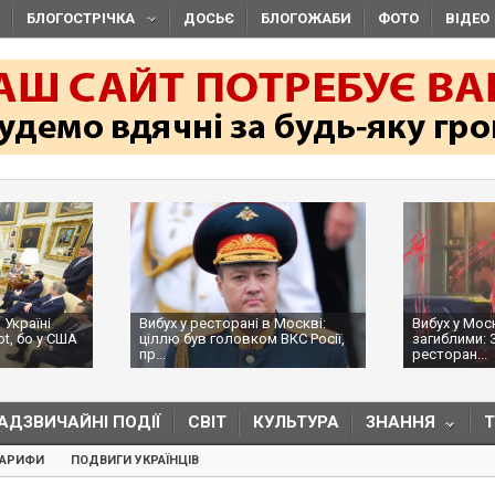
БЛОГОСТРІЧКА
ДОСЬЄ
БЛОГОЖАБИ
ФОТО
ВІДЕО
 Україні
Вибух у ресторані в Москві:
Вибух у Мос
ot, бо у США
ціллю був головком ВКС Росії,
загиблими: 
пр...
ресторан...
АДЗВИЧАЙНІ ПОДІЇ
СВІТ
КУЛЬТУРА
ЗНАННЯ
ТАРИФИ
ПОДВИГИ УКРАЇНЦІВ