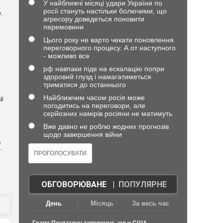
У найближчі місяці удари України по
росії стануть настільки болючими, що
.
агресору доведеться поновити
перемовини
Цього року не варто чекати поновлення
переговорного процесу. А от наступного
- можливо все
рф навпаки піде на ескалацію попри
здоровий глузд і намагатиметься
триматися до останнього
Найближчим часом росія може
ці
погодитись на переговори, але
серйозних намірів росіяни не матимуть
Вже давно не роблю жодних прогнозів
щодо завершення війни
,
4
—
ОБГОВОРЮВАНЕ
|
ПОПУЛЯРНЕ
День
Місяць
За весь час