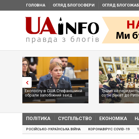
ГОЛОВНА
ОГЛЯД БЛОГОСФЕРИ
ОГЛЯД БЛОГОЖАБ
Експослу в США Стефанішиній
Трамп не передасть
обрали запобіжний захід
сотні ракет до Patri
...
ПОЛІТИКА
СУСПІЛЬСТВО
ЕКОНОМІКА
Н
РОСІЙСЬКО-УКРАЇНСЬКА ВІЙНА
КОРОНАВІРУС COVID-19