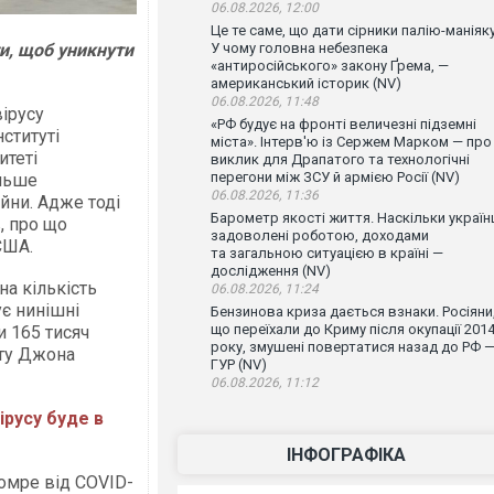
06.08.2026, 12:00
Це те саме, що дати сірники палію-маніяку
ти, щоб уникнути
У чому головна небезпека
«антиросійського» закону Ґрема, —
американський історик (NV)
06.08.2026, 11:48
ірусу
«РФ будує на фронті величезні підземні
ституті
міста». Інтерв'ю із Сержем Марком — про
итеті
виклик для Драпатого та технологічні
перегони між ЗСУ й армією Росії (NV)
ільше
06.08.2026, 11:36
ійни. Адже тоді
Барометр якості життя. Наскільки україн
, про що
задоволені роботою, доходами
 США.
та загальною ситуацією в країні —
дослідження (NV)
а кількість
06.08.2026, 11:24
є нинішні
Бензинова криза дається взнаки. Росіяни
що переїхали до Криму після окупації 201
и 165 тисяч
року, змушені повертатися назад до РФ 
ету Джона
ГУР (NV)
06.08.2026, 11:12
ірусу буде в
ІНФОГРАФІКА
помре від COVID-