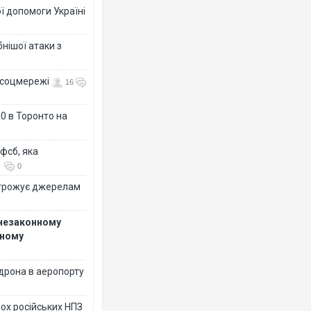
ї допомоги Україні
нішої атаки з
- соцмережі
16
0 в Торонто на
фсб, яка
0
огрожує джерелам
 незаконному
рному
дрона в аеропорту
ох російських НПЗ