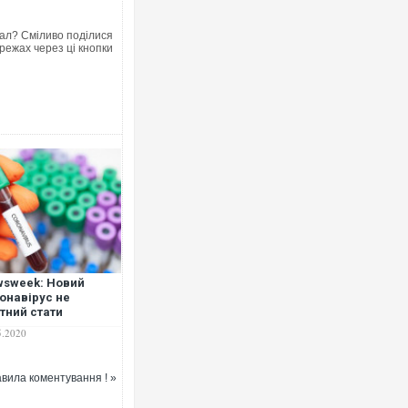
ал? Сміливо поділися
режах через ці кнопки
Росія атакувала Суми КАБами: п
торговельний центр, будинки, є п
ФОТО
sweek: Новий
онавірус не
тний стати
Топпосадовцю Повітряних Сил вр
онічною інфекцією"
підозру
5.2020
вила коментування ! »