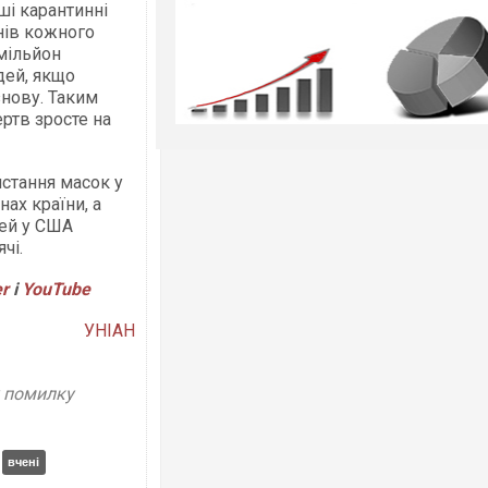
ші карантинні
нів кожного
 мільйон
дей, якщо
знову. Таким
ертв зросте на
истання масок у
нах країни, а
тей у США
ячі.
er
і
YouTube
УНІАН
у помилку
вчені