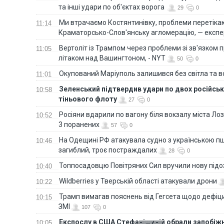
та інші удари по об'єктах ворога
29
0
Ми втрачаємо Костянтинівку, проблеми перетіка
11:14
Краматорсько-Слов'янську агломерацію, — експе
Вертоліт із Трампом через проблеми зі зв'язком п
11:05
літаком над Вашингтоном, - NYT
50
0
Окупований Маріуполь залишився без світла та 
11:01
Зеленський підтвердив удари по двох російськ
10:58
тіньового флоту
27
0
Росіяни вдарили по вагону біля вокзалу міста Лоз
10:52
3 поранених
57
0
На Одещині РФ атакувала судно з українською п
10:46
загиблий, троє постраждалих
28
0
Топпосадовцю Повітряних Сил вручили нову під
10:40
Wildberries у Тверській області атакували дрони
10:22
Трамп вимагав пояснень від Гегсета щодо дефіци
10:15
ЗМІ
107
0
Експослу в США Стефанішиній обрали запобіжн
10:05