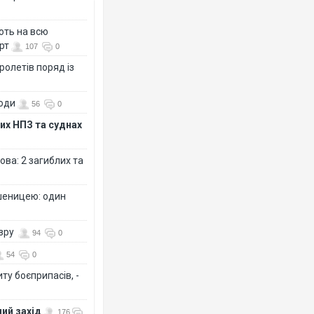
ють на всю
рт
107
0
ролетів поряд із
води
56
0
их НПЗ та суднах
ова: 2 загиблих та
шеницею: один
озру
94
0
54
0
ту боєприпасів, -
ий захід
176