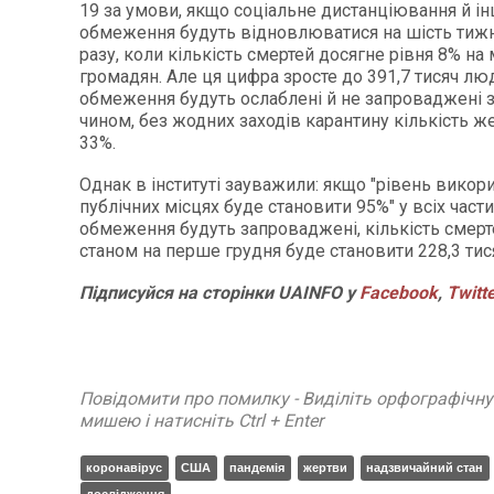
19 за умови, якщо соціальне дистанціювання й ін
обмеження будуть відновлюватися на шість тиж
разу, коли кількість смертей досягне рівня 8% на
громадян. Але ця цифра зросте до 391,7 тисяч лю
обмеження будуть ослаблені й не запроваджені 
чином, без жодних заходів карантину кількість ж
33%.
Однак в інституті зауважили: якщо "рівень викор
публічних місцях буде становити 95%" у всіх части
обмеження будуть запроваджені, кількість смер
станом на перше грудня буде становити 228,3 тис
Підписуйся на сторінки UAINFO у
Facebook
,
Twitt
Повідомити про помилку - Виділіть орфографічн
мишею і натисніть Ctrl + Enter
коронавірус
США
пандемія
жертви
надзвичайний стан