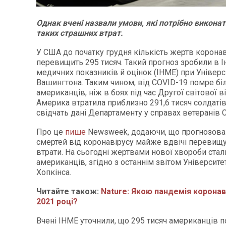
Однак вчені назвали умови, які потрібно викона
таких страшних втрат.
У США до початку грудня кількість жертв коронав
перевищить 295 тисяч. Такий прогноз зробили в Ін
медичних показників й оцінок (IHME) при Універс
Вашингтона. Таким чином, від COVID-19 помре б
американців, ніж в боях під час Другої світової в
Америка втратила приблизно 291,6 тисяч солдатів
свідчать дані Департаменту у справах ветеранів
Про це
пише
Newsweek, додаючи, що прогнозован
смертей від коронавірусу майже вдвічі перевищу
втрати. На сьогодні жертвами нової хвороби стал
американців, згідно з останнім звітом Університ
Хопкінса.
Читайте також:
Nature: Якою пандемія коронав
2021 році?
Вчені IHME уточнили, що 295 тисяч американців 