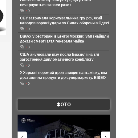
Глава Пентагону заперечує, що у США
вичерпуються запаси ракет
0
СБУ затримала коригувальника гру рф, який
наводив ворожі удари по Силах оборони в Одесі
0
Вибух у ресторані в центрі Москви: ЗМІ знайшли
докази смерті зятя генерала Чайка
0
США анулювали візу посла Бразилії на тлі
загострення дипломатичного конфлікту
0
У Херсоні ворожий дрон знищив вантажівку, яка
доставляла продукти до супермаркету. ВІДЕО
0
ФОТО