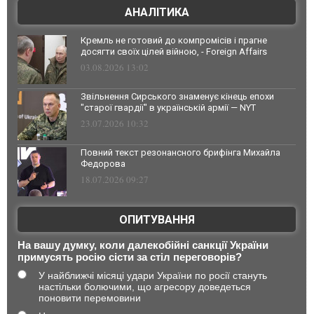
АНАЛІТИКА
Кремль не готовий до компромісів і прагне
досягти своїх цілей війною, - Foreign Affairs
03.08.2026 13:02
Звільнення Сирського знаменує кінець епохи
"старої гвардії" в українській армії — NYT
23.07.2026 10:32
Повний текст резонансного брифінга Михайла
Федорова
18.07.2026 09:27
ОПИТУВАННЯ
На вашу думку, коли далекобійні санкції України
примусять росію сісти за стіл переговорів?
У найближчі місяці удари України по росії стануть
настільки болючими, що агресору доведеться
поновити перемовини