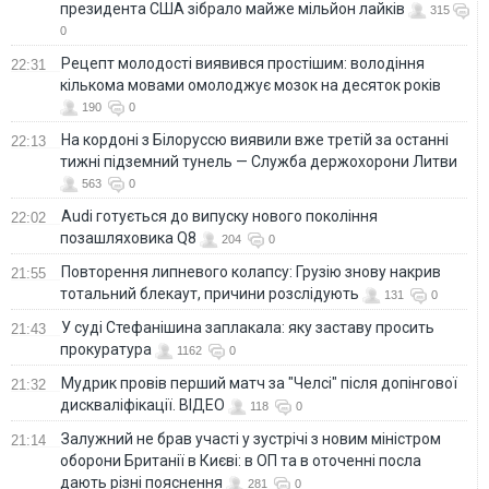
президента США зібрало майже мільйон лайків
315
0
Рецепт молодості виявився простішим: володіння
22:31
кількома мовами омолоджує мозок на десяток років
190
0
На кордоні з Білоруссю виявили вже третій за останні
22:13
тижні підземний тунель — Служба держохорони Литви
563
0
Audi готується до випуску нового покоління
22:02
позашляховика Q8
204
0
Повторення липневого колапсу: Грузію знову накрив
21:55
тотальний блекаут, причини розслідують
131
0
У суді Стефанішина заплакала: яку заставу просить
21:43
прокуратура
1162
0
Мудрик провів перший матч за "Челсі" після допінгової
21:32
дискваліфікації. ВІДЕО
118
0
Залужний не брав участі у зустрічі з новим міністром
21:14
оборони Британії в Києві: в ОП та в оточенні посла
дають різні пояснення
281
0