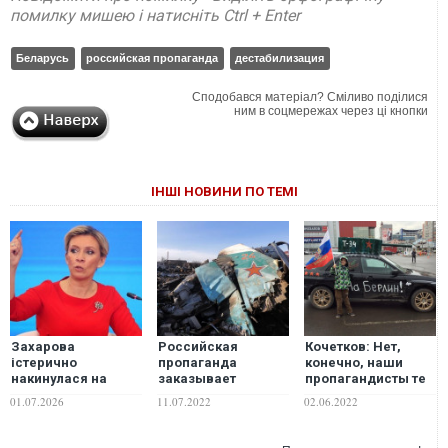
помилку мишею і натисніть Ctrl + Enter
Беларусь
российская пропаганда
дестабилизация
Сподобався матеріал? Сміливо поділися
ним в соцмережах через ці кнопки
ІНШІ НОВИНИ ПО ТЕМІ
Захарова
Российская
Кочетков: Нет,
істерично
пропаганда
конечно, наши
накинулася на
заказывает
пропагандисты те
українських
халтурные статьи о
еще персонажи, но
01.07.2026
11.07.2022
02.06.2022
біженців за
Су-34 в "западных"
рашисты...
кордоном
изданиях