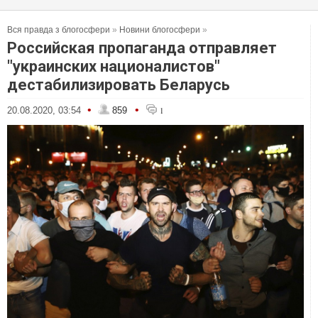
Вся правда з блогосфери
»
Новини блогосфери
»
Российская пропаганда отправляет
"украинских националистов"
дестабилизировать Беларусь
•
•
20.08.2020, 03:54
859
1