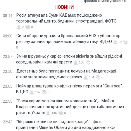
Правила коментування ! »
НОВИНИ
Росія атакувала Суми КАБами: пошкоджено
09:14
торговельний центр, будинки, є постраждалі. ФОТО
2
0
Сили оборони уразили Ярославський НПЗ: губернатор
09:00
регіону заявив про наймасштабнішу атаку. ВІДЕО
25
0
Зміна вірувань: у кар'єрі епохи вікінгів знайшли рідкісні
23:57
середньовічні кам’яні хрести
108
0
Достатньо було погладити: лемури на Мадагаскарі
23:30
стали жертвами людського вірусу
184
0
Неймар влаштував конфлікт після перемоги "Сантоса".
23:03
ВІДЕО
162
0
"Росія користується вікном можливостей", - Майкл
22:55
Кларк заявив про критичний дефіцит протибалістичних
ракет в Україні
146
0
"65 років ніколи не виглядали краще", - фото-
22:42
привітання Мішель Обами до дня народження екс-