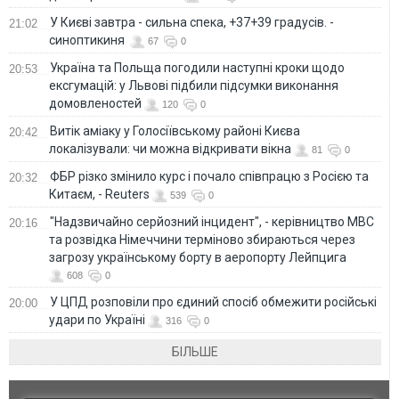
У Києві завтра - сильна спека, +37+39 градусів. -
21:02
синоптикиня
67
0
Україна та Польща погодили наступні кроки щодо
20:53
ексгумацій: у Львові підбили підсумки виконання
домовленостей
120
0
Витік аміаку у Голосіївському районі Києва
20:42
локалізували: чи можна відкривати вікна
81
0
ФБР різко змінило курс і почало співпрацю з Росією та
20:32
Китаєм, - Reuters
539
0
"Надзвичайно серйозний інцидент", - керівництво МВС
20:16
та розвідка Німеччини терміново збираються через
загрозу українському борту в аеропорту Лейпцига
608
0
У ЦПД розповіли про єдиний спосіб обмежити російські
20:00
удари по Україні
316
0
БІЛЬШЕ