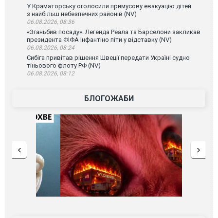
У Краматорську оголосили примусову евакуацію дітей
з найбільш небезпечних районів (NV)
06.08.2026, 08:36
«Зганьбив посаду». Легенда Реала та Барселони закликав
президента ФІФА Інфантіно піти у відставку (NV)
06.08.2026, 08:24
Сибіга привітав рішення Швеції передати Україні судно
тіньового флоту РФ (NV)
06.08.2026, 08:12
БЛОГОЖАБИ