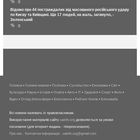
0
Відомо про 44 постраждалих від масованого російського удару
по Києву та Київщині. Ще 17 людей, на жаль, загинуло, -
Зеленський
0
Головна
•
Головні новини
•
Політика
•
Суспільство
•
Економіка
беспроводной
•
Світ
•
Культура
•
Наука
•
Історія
•
Освіта
•
Авто
•
IT
•
Здоров'я
интернет
•
Спорт
•
Фото
•
Відео
•
Огляд блогосфери
•
Блоголента
•
Рейтинг блогів
киев
•
Блогожаби
и
Всі новини належать їх правовласникам.
область
Використання матеріалів сайту
uainfo.org
дозволяється за умови
wimax
посилання (для інтернет-видань - гіперпосилання).
интернет
Про нас
.
Контактна інформація
.
uainfo.org@gmail.com
в