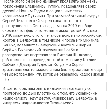
После этого он резко начинает проявлять элементы
поклонения Владимиру Путину, поздравляет своих
друзей с Новым Годом в социальных сетях
картинками с Путиным. При этом заботливый супруг
Сергей Тихановский, через канал которого
раскручивалась Светлана, до марта 2019 вообще
скрывал тот факт, что женат и имеет детей. А в мае
2019, сразу после того началось вскрытие российских
кротов в Беларуси, в том числе и посла РФ Михаила
Бабича, появляется беларуский Анатолий Шарий –
Серёжа Тихановский, получивший себе в
распоряжение пиартехнолога Виталия Шклярова,
работавшего на президентской компании у Ксении
Собчак и Дмитрия Гудкова. Когда же Сергея
арестовывали, то вместе с ним были арестованы ещё
четырёх граждан РФ, которые оказались кадровиками
ГРУ.
И вот теперь, нам опять включили заезженную,
протёртую до дыр пластинку, о том, что украинские
националисты едут дестабилизировать Беларусь, в
интересах националистки Тихановской…