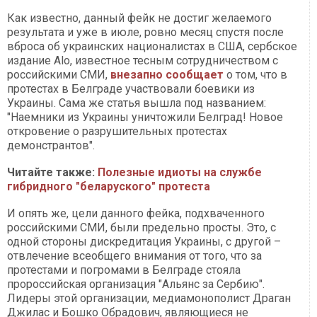
Как известно, данный фейк не достиг желаемого
результата и уже в июле, ровно месяц спустя после
вброса об украинских националистах в США, сербское
издание Alo, известное тесным сотрудничеством с
российскими СМИ,
внезапно сообщает
о том, что в
протестах в Белграде участвовали боевики из
Украины. Сама же статья вышла под названием:
"Наемники из Украины уничтожили Белград! Новое
откровение о разрушительных протестах
демонстрантов".
Читайте также:
Полезные идиоты на службе
гибридного "беларуского" протеста
И опять же, цели данного фейка, подхваченного
российскими СМИ, были предельно просты. Это, с
одной стороны дискредитация Украины, с другой –
отвлечение всеобщего внимания от того, что за
протестами и погромами в Белграде стояла
пророссийская организация "Альянс за Сербию".
Лидеры этой организации, медиамонополист Драган
Джилас и Бошко Обрадович, являющиеся не