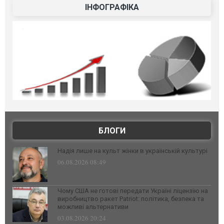
ІНФОГРАФІКА
БЛОГИ
Надія лише на культ жінки в українській культурі
06.08.2026 08:49
Чому США не готові передати Україні ліцензію на
виробництво ракет Patriot: політика, безпека та
можливі альтернативи
03.08.2026 20:24