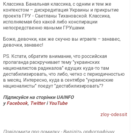
Классика. Банальная классика, с одним и тем же
контекстом – дискредитация Украины и прикрытие
проекта ГРУ - Светланы Тихановской. Классика,
исполняемая без какой либо конспирации
непосредственно явными ГРУшами.
Боже, девочки, как же скучно вы играете – занавес,
девочки, занавес!
P.S. Кстати, обратите внимание, что российская
пропаганда раскручивает тему "украинских
националистов радикалов" едущих куда-то там
дестабилизировать, что либо, четко с периодичностью
в месяц. Интересно, куда в сентябре "украинские
националисты" поедут "дестабилизировать"?
Підписуйся на сторінки UAINFO
у
Facebook
,
Twitter
і
YouTube
zloy-odessit
Повідомити про помилку - Виділіть орфографічну