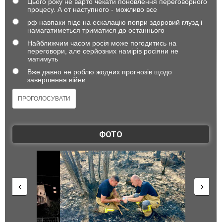
Цього року не варто чекати поновлення переговорного
процесу. А от наступного - можливо все
рф навпаки піде на ескалацію попри здоровий глузд і
намагатиметься триматися до останнього
Найближчим часом росія може погодитись на
переговори, але серйозних намірів росіяни не
матимуть
Вже давно не роблю жодних прогнозів щодо
завершення війни
ФОТО