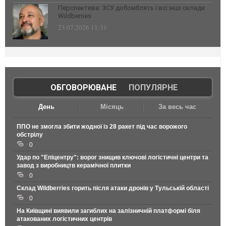
Перспектива: ЗСУ добомблять і всі інші склади
Wildberries
23.07.2026 11:31
ОБГОВОРЮВАНЕ
|
ПОПУЛЯРНЕ
День
Місяць
За весь час
ППО не змогла збити жодної із 28 ракет під час ворожого
обстрілу
0
Удар по "Епіцентру": ворог знищив ключові логістичні центри та
завод з виробництв керамічної плитки
0
Склад Wildberries горить після атаки дронів у Тульській області
0
На Київщині виявили загиблих на залізничній платформі біля
атакованих логістичних центрів