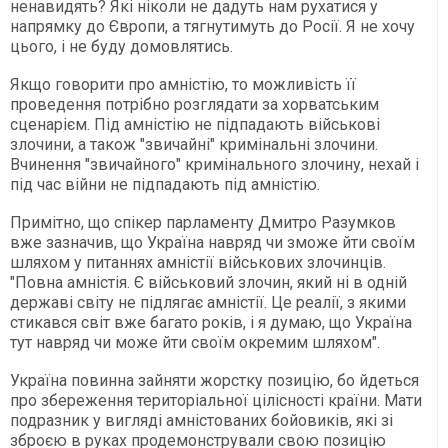
ненавидять? Які ніколи не дадуть нам рухатися у
напрямку до Європи, а тягнутимуть до Росії. Я не хочу
цього, і не буду домовлятись.
Якщо говорити про амністію, то можливість її
проведення потрібно розглядати за хорватським
сценарієм. Під амністію не підпадають військові
злочини, а також "звичайні" кримінальні злочини.
Вчинення "звичайного" кримінального злочину, нехай і
під час війни не підпадають під амністію.
Примітно, що спікер парламенту Дмитро Разумков
вже зазначив, що Україна навряд чи зможе йти своїм
шляхом у питаннях амністії військових злочинців.
"Повна амністія. Є військовий злочин, який ні в одній
державі світу не підлягає амністії. Це реалії, з якими
стикався світ вже багато років, і я думаю, що Україна
тут навряд чи може йти своїм окремим шляхом".
Україна повинна зайняти жорстку позицію, бо йдеться
про збереження територіальної цілісності країни. Мати
подразник у вигляді амністованих бойовиків, які зі
зброєю в руках продемонстрували свою позицію