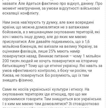
назвати. Але йдеться фактично про відкуп, данину. Про
момент невтручання, за умови відсутності військової
ескалації конфлікту.
Нам знов нав’язують ту думку, але вже всередині
країни, що можна домовлятися не з ватажками
бойовиків, а з мешканцями окупованих територій, які
хоч і мають іншу думку, але до яких ми маємо
прислухатися. Але давайте подивимось, що з 1,6
мільйона біженців, які виїхали на велику Україну, за
оцінками фахівців, лише 25% мають намір
повернутися назад. Виникає питання – чому 1 мільйон
200 тисяч людей не хочуть повернутися на історичну
батьківщину? Тому що це етнічні українці. Які навіть за
умов ефективного контролю, з боку чи росіян, чи
Києва, не повернуться. Бо розуміють, що їх там
знищать фізично.
Саме як носіїв української культури і етносу. На
окупованих територіях іде етноцид, про що ми
соромимося говорити. Там знищується все українське.
І з ким ми маємо там домовлятися? Зі стовідсотково