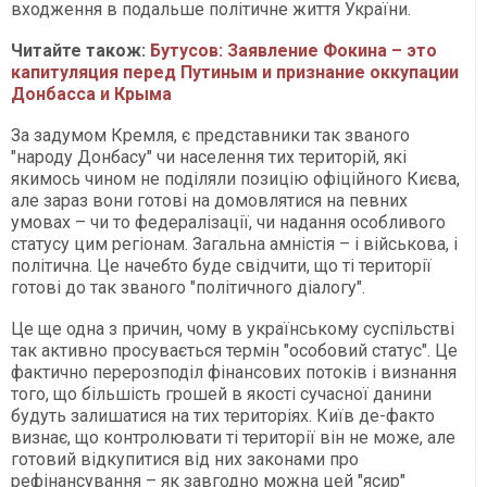
входження в подальше політичне життя України.
Читайте також:
Бутусов: Заявление Фокина – это
капитуляция перед Путиным и признание оккупации
Донбасса и Крыма
За задумом Кремля, є представники так званого
"народу Донбасу" чи населення тих територій, які
якимось чином не поділяли позицію офіційного Києва,
але зараз вони готові на домовлятися на певних
умовах – чи то федералізації, чи надання особливого
статусу цим регіонам. Загальна амністія – і військова, і
політична. Це начебто буде свідчити, що ті території
готові до так званого "політичного діалогу".
Це ще одна з причин, чому в українському суспільстві
так активно просувається термін "особовий статус". Це
фактично перерозподіл фінансових потоків і визнання
того, що більшість грошей в якості сучасної данини
будуть залишатися на тих територіях. Київ де-факто
визнає, що контролювати ті території він не може, але
готовий відкупитися від них законами про
рефінансування – як завгодно можна цей "ясир"