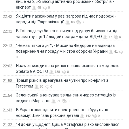
лише на 2,5-3 місяці активних російських обстрілів -
експерт
48
0
Як діяти пасажирам у разі загрози під час подорожі -
22:42
поради від "Укрзалізниці"
60
0
В Таїланді футболіст загинув від удару блискавки під
22:31
час матчу: ще 12 людей постраждали. ВІДЕО
77
0
"Немає чіткого „ні“", - Михайло Федоров не відкидає
22:13
повернення на посаду міністра оборони України
61
0
Huawei виходить на ринок позашляховиків з моделлю
22:02
Stelato G9. ФОТО
188
0
Трамп різко відреагував на чутки про конфлікт з
21:58
Гегсетом
70
0
Зеленський анонсував звільнення через ситуацію із
21:54
водою в Марганці
71
0
В Україні розподіляти електроенергію будуть по-
21:43
новому: Шмигаль розкрив деталі
142
0
"Я доначу щодня": Даша Астаф'єва різко висловилася
21:32