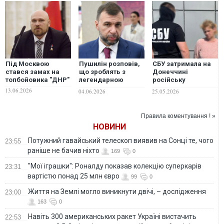
Під Москвою
Пушилін розповів,
СБУ затримала на
стався замах на
що зроблять з
Донеччині
топбойовика "ДНР"
легендарною
російську
"Донбас Ареною":
коригувальницю та
13.06.2026
04.06.2026
25.05.2026
гратиме
ліквідувала
"справжній
бойовика рф, який
донецький
переховувався у її
Правила коментування ! »
"Шахтар"
будинку
НОВИНИ
Потужний гавайський телескоп виявив на Сонці те, чого
23:55
раніше не бачив ніхто
169
0
"Мої іграшки": Роналду показав колекцію суперкарів
23:31
вартістю понад 25 млн євро
99
0
Життя на Землі могло виникнути двічі, – дослідження
23:00
163
0
Навіть 300 американських ракет Україні вистачить
22:53