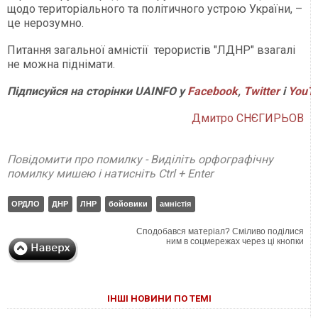
щодо територіального та політичного устрою України, –
це нерозумно.
Питання загальної амністії терористів "ЛДНР" взагалі
не можна піднімати.
Підписуйся на сторінки UAINFO у
Facebook
,
Twitter
і
YouT
Дмитро СНЄГИРЬОВ
Повідомити про помилку - Виділіть орфографічну
помилку мишею і натисніть Ctrl + Enter
ОРДЛО
ДНР
ЛНР
бойовики
амністія
Сподобався матеріал? Сміливо поділися
ним в соцмережах через ці кнопки
ІНШІ НОВИНИ ПО ТЕМІ