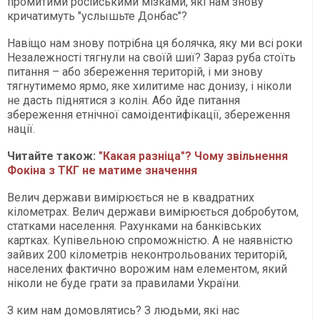
промитими російськими мізками, які нам знову
кричатимуть "услышьте Донбас"?
Навіщо нам знову потрібна ця болячка, яку ми всі роки
Незалежності тягнули на своїй шиї? Зараз руба стоїть
питання – або збереження територій, і ми знову
тягнутимемо ярмо, яке хилитиме нас донизу, і ніколи
не дасть піднятися з колін. Або йде питання
збереження етнічної самоідентифікації, збереження
нації.
Читайте також:
"Какая разніца"? Чому звільнення
Фокіна з ТКГ не матиме значення
Велич держави вимірюється не в квадратних
кілометрах. Велич держави вимірюється добробутом,
статками населення. Рахунками на банківських
картках. Купівельною спроможністю. А не наявністю
зайвих 200 кілометрів неконтрольованих територій,
населених фактично ворожим нам елементом, який
ніколи не буде грати за правилами України.
З ким нам домовлятись? З людьми, які нас