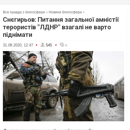
Вся правда з блогосфери
»
Новини блогосфери
»
Снєгирьов: Питання загальної амністії
терористів "ЛДНР" взагалі не варто
піднімати
•
•
31.08.2020, 12:47
545
1