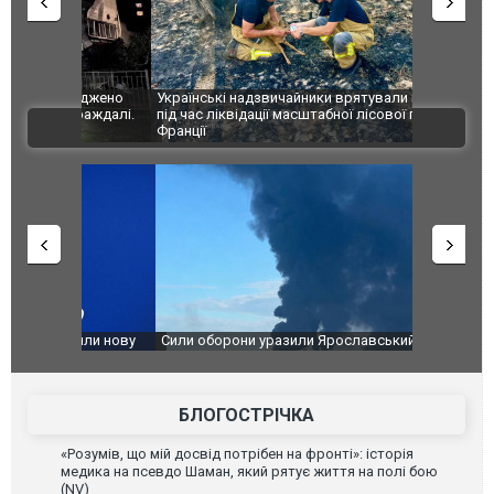
шкоджено
Українські надзвичайники врятували козуленя
СБУ за спр
траждалі.
під час ліквідації масштабної лісової пожежі у
Болгарії з
ВІДЕО
Франції
ФОТО
чили нову
Сили оборони уразили Ярославський НПЗ:
Неймар вла
губернатор регіону заявив про наймасштабнішу
"Сантоса".
атаку. ВІДЕО
БЛОГОСТРІЧКА
«Розумів, що мій досвід потрібен на фронті»: історія
медика на псевдо Шаман, який рятує життя на полі бою
(NV)