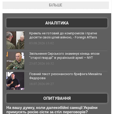
БІЛЬШЕ
АНАЛІТИКА
Кремль не готовий до компромісів і прагне
досягти своїх цілей війною, - Foreign Affairs
03.08.2026 13:02
Звільнення Сирського знаменує кінець епохи
"старої гвардії" в українській армії — NYT
23.07.2026 10:32
Повний текст резонансного брифінга Михайла
Федорова
18.07.2026 09:27
ОПИТУВАННЯ
На вашу думку, коли далекобійні санкції України
примусять росію сісти за стіл переговорів?