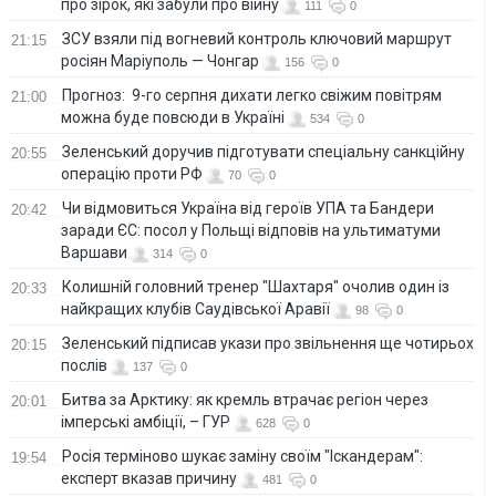
про зірок, які забули про війну
111
0
ЗСУ взяли під вогневий контроль ключовий маршрут
21:15
росіян Маріуполь — Чонгар
156
0
Прогноз: 9-го серпня дихати легко свіжим повітрям
21:00
можна буде повсюди в Україні
534
0
Зеленський доручив підготувати спеціальну санкційну
20:55
операцію проти РФ
70
0
Чи відмовиться Україна від героїв УПА та Бандери
20:42
заради ЄС: посол у Польщі відповів на ультиматуми
Варшави
314
0
Колишній головний тренер "Шахтаря" очолив один із
20:33
найкращих клубів Саудівської Аравії
98
0
Зеленський підписав укази про звільнення ще чотирьох
20:15
послів
137
0
Битва за Арктику: як кремль втрачає регіон через
20:01
імперські амбіції, – ГУР
628
0
Росія терміново шукає заміну своїм "Іскандерам":
19:54
експерт вказав причину
481
0