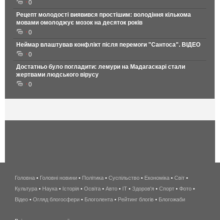
0
Рецепт молодості виявився простішим: володіння кількома
мовами омолоджує мозок на десяток років
0
Неймар влаштував конфлікт після перемоги "Сантоса". ВІДЕО
0
Достатньо було погладити: лемури на Мадагаскарі стали
жертвами людського вірусу
0
Головна
•
Головні новини
•
Політика
•
Суспільство
•
Економіка
беспроводной
•
Світ
•
Культура
•
Наука
•
Історія
•
Освіта
•
Авто
•
IT
•
Здоров'я
интернет
•
Спорт
•
Фото
•
Відео
•
Огляд блогосфери
•
Блоголента
•
Рейтинг блогів
киев
•
Блогожаби
и