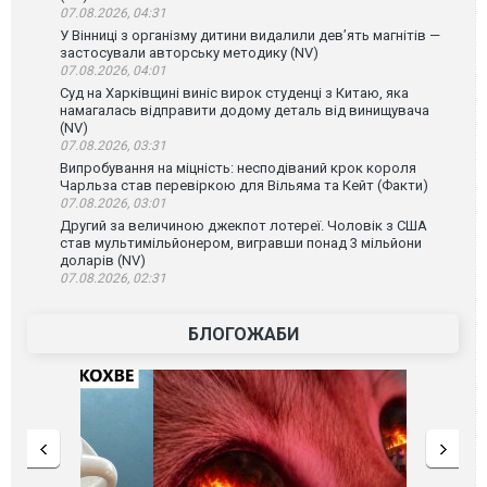
07.08.2026, 04:31
У Вінниці з організму дитини видалили дев’ять магнітів —
застосували авторську методику (NV)
07.08.2026, 04:01
Суд на Харківщині виніс вирок студенці з Китаю, яка
намагалась відправити додому деталь від винищувача
(NV)
07.08.2026, 03:31
Випробування на міцність: несподіваний крок короля
Чарльза став перевіркою для Вільяма та Кейт (Факти)
07.08.2026, 03:01
Другий за величиною джекпот лотереї. Чоловік з США
став мультимільйонером, вигравши понад 3 мільйони
доларів (NV)
07.08.2026, 02:31
БЛОГОЖАБИ