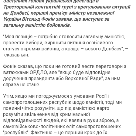
Заступник голови української делегації в
Тристоронній контактній групі з врегулювання ситуації
на Донбасі, перший прем'єр-міністр незалежної
України Вітольд Фокін заявив, що виступає за
загальну амністію бойовиків.
"Моя позиція – потрібно оголосити загальну амністію,
провести вибори, вирішити питання особливого
статусу окремих районів, а краще – всього Донбасу", –
сказав він.
Фокін сказав, що поки не готовий вести переговори з
ватажками ОРДЛО, але "якщо буде відповідне
доручення президента або Верховної Ради", за ним
справа не стане.
Утім, якщо ми погоджуємося з умовами Росії і
самопроголошених республік щодо амністії, тоді ми
повинні чітко розуміти, що під амністією варто
розуміти звільнення від кримінальної
відповідальності людей, які взяли в руки зброю, а
саме:військово-політичних еліт самопроголошених
"республік". Фактично – це перший крок до їх