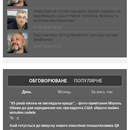
Чому США не готові передати Україні ліцензію на
виробництво ракет Patriot: політика, безпека та
можливі альтернативи
03.08.2026 20:24
Перспектива: ЗСУ добомблять і всі інші склади
Wildberries
23.07.2026 11:31
ОБГОВОРЮВАНЕ
|
ПОПУЛЯРНЕ
День
Місяць
За весь час
"65 років ніколи не виглядали краще", - фото-привітання Мішель
Обами до дня народження екс-президента США зібрало майже
мільйон лайків
0
Audi готується до випуску нового покоління позашляховика Q8