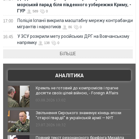
морський парад біля південного узбережжя Криму, -
ГУР
589
0
Поліція Іспанії викрила масштабну мережу контрабанди
17:00
мігрантів і наркотиків
86
0
У ЗСУ розкрили мету російських ДРГ на Вовчанському
16:45
напрямку
138
0
БІЛЬШЕ
АНАЛІТИКА
Кремль не готовий до компромісів і прагне
досягти своїх цілей війною, - Foreign Affairs
03.08.2026 13:02
Звільнення Сирського знаменує кінець епохи
"старої гвардії" в українській армії — NYT
23.07.2026 10:32
Повний текст резонансного брифінга Михайла