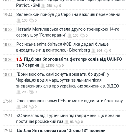
Patriot, - ЗМІ
250
0
Зеленський прибув до Сербії на важливі перемовини
19:44
138
0
Наталія Могилевська стала другою тренеркою 14-го
19:33
сезону шоу "Голос країни"
138
0
Російська еліта боїться ФСБ, яка дедалі більше
19:00
виходить з-під контролю, - Bloomberg
264
0
Підбірка блогожаб та фотоприколів від UAINFO
18:30
за 7 серпня
11305
0
"Вони воюють, самі хочуть воювати, бо дурні": у
18:01
Чернівцях водія маршрутки звільнили після
зневажливих слів про українських захисників. ВІДЕО
296
0
Флеш розповів, чому РЕБ не може відхиляти балістику
17:44
197
0
ЄС вимагає від Туреччини підтверджень, що вона не
17:31
постачає російський газ
93
0
До Дня Ялти: оператори "Group 13" провели
17:14