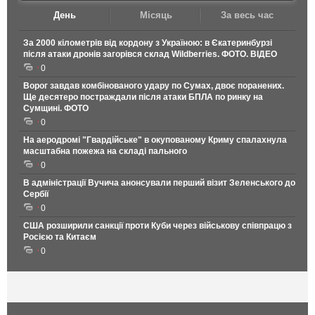
День
Місяць
За весь час
За 2000 кілометрів від кордону з Україною: в Єкатеринбурзі
після атаки дронів загорівся склад Wildberries. ФОТО. ВІДЕО
0
Ворог завдав комбінованого удару по Сумах, двоє поранених.
Ще десятеро постраждали після атаки БПЛА по ринку на
Сумщині. ФОТО
0
На аеродромі "Гвардійське" в окупованому Криму спалахнула
масштабна пожежа на складі пального
0
В адміністрації Вучича анонсували перший візит Зеленського до
Сербії
0
США розширили санкції проти Куби через військову співпрацю з
Росією та Китаєм
0