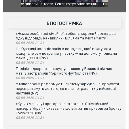
оновлення
Вийшов трейлер нової екранізації легендарного
Зеленський
фільму "Афера Томаса Крауна"
перемовин
БЛОГОСТРІЧКА
«Немає особливої сімейної любові»: король Чарльз дав
гідну відповідь на «виклик» Вільяма та Кейт (Факти)
08.08.2026, 02:31
На Одещині чоловік заліз в колодязь, щоб врятувати
кішку, але сам потрапив у пастку — на допомогу приїхали
фахівці ДСНС (NV)
08.08.2026, 02:01
Поліція підозрює наркоугруповання: у Бразилії під час
матчу застрелили 15-річного футболіста (NV)
08.08.2026, 01:31
У Міноборони реформують систему харчування: продукти
перевірятимуть до того, як вони потраплять у військові
частини (NV)
08.08.2026, 01:01
«Купив машину і прогорів на стартапі». Олімпійський
призер з України сказав, на що витратив призові за бронзу
Токіо-2020 (NV)
08.08.2026, 00:31