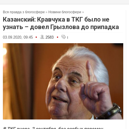
Вся правда з блогосфери
»
Новини блогосфери
»
Казанский: Кравчука в ТКГ было не
узнать – довел Грызлова до припадка
•
•
03.09.2020, 09:45
2583
1
В ТКГ вчера, 2 сентября, без особых перемен