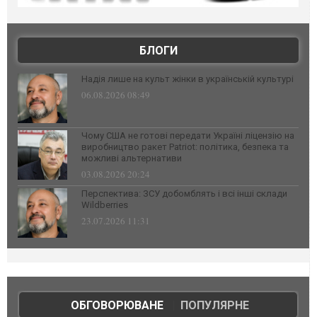
БЛОГИ
Надія лише на культ жінки в українській культурі
06.08.2026 08:49
Чому США не готові передати Україні ліцензію на
виробництво ракет Patriot: політика, безпека та
можливі альтернативи
03.08.2026 20:24
Перспектива: ЗСУ добомблять і всі інші склади
Wildberries
23.07.2026 11:31
ОБГОВОРЮВАНЕ
|
ПОПУЛЯРНЕ