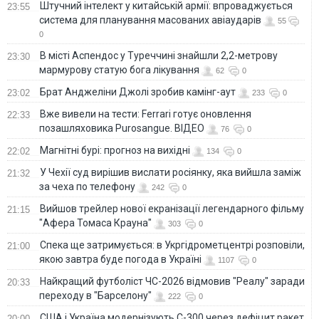
Штучний інтелект у китайській армії: впроваджується
23:55
Беларуси, –
система для планування масованих авіаударів
Касьянов
55
0
В місті Аспендос у Туреччині знайшли 2,2-метрову
23:30
мармурову статую бога лікування
62
0
Брат Анджеліни Джолі зробив камінг-аут
23:02
233
0
Вже вивели на тести: Ferrari готує оновлення
22:33
позашляховика Purosangue. ВІДЕО
76
0
Магнітні бурі: прогноз на вихідні
22:02
134
0
У Чехії суд вирішив вислати росіянку, яка вийшла заміж
21:32
за чеха по телефону
242
0
Вийшов трейлер нової екранізації легендарного фільму
21:15
"Афера Томаса Крауна"
303
0
Спека ще затримується: в Укргідрометцентрі розповіли,
21:00
якою завтра буде погода в Україні
1107
0
Найкращий футболіст ЧС-2026 відмовив "Реалу" заради
20:33
переходу в "Барселону"
222
0
США і Україна модернізують С-300 через дефіцит ракет
20:00