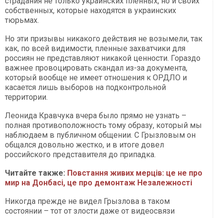
страдания не только украинских пленных, но и своих
собственных, которые находятся в украинских
тюрьмах.
Но эти призывы никакого действия не возымели, так
как, по всей видимости, пленные захватчики для
россиян не представляют никакой ценности. Гораздо
важнее провоцировать скандал из-за документа,
который вообще не имеет отношения к ОРДЛО и
касается лишь выборов на подконтрольной
территории.
Леонида Кравчука вчера было прямо не узнать –
полная противоположность тому образу, который мы
наблюдаем в публичном общении. С Грызловым он
общался довольно жестко, и в итоге довел
российского представителя до припадка.
Читайте также:
Повстання живих мерців: це не про
мир на Донбасі, це про демонтаж Незалежності
Никогда прежде не видел Грызлова в таком
состоянии – тот от злости даже от видеосвязи