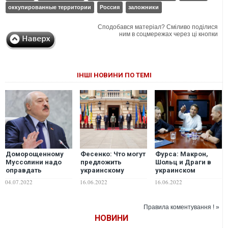
оккупированные территории
Россия
заложники
Сподобався матеріал? Сміливо поділися
ним в соцмережах через ці кнопки
ІНШІ НОВИНИ ПО ТЕМІ
Доморощенному
Фесенко: Что могут
Фурса: Макрон,
Муссолини надо
предложить
Шольц и Драги в
оправдать
украинскому
украинском
"завтрашние"
руководству три
поезде. Чем
04.07.2022
16.06.2022
16.06.2022
обстрелы
европейских
недовольны
российскими
лидера в обмен на
украинцы?
"Искандерами"
условный
Правила коментування ! »
украинских
"Минск-3"?
НОВИНИ
городов с
территории