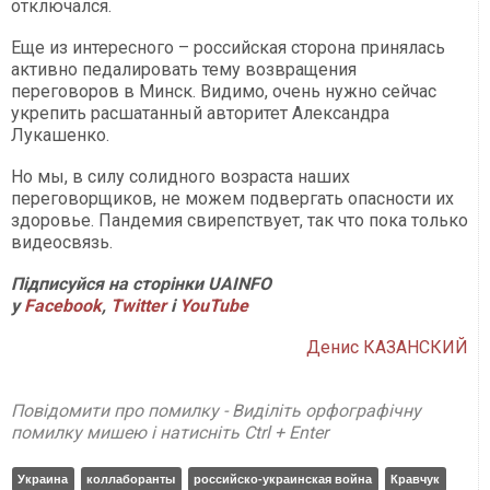
отключался.
Еще из интересного – российская сторона принялась
активно педалировать тему возвращения
переговоров в Минск. Видимо, очень нужно сейчас
укрепить расшатанный авторитет Александра
Лукашенко.
Но мы, в силу солидного возраста наших
переговорщиков, не можем подвергать опасности их
здоровье. Пандемия свирепствует, так что пока только
видеосвязь.
Підписуйся на сторінки UAINFO
у
Facebook
,
Twitter
і
YouTube
Денис КАЗАНСКИЙ
Повідомити про помилку - Виділіть орфографічну
помилку мишею і натисніть Ctrl + Enter
Украина
коллаборанты
российско-украинская война
Кравчук