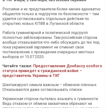
Россияне и их представители более-менее адекватно
общаются только в подгруппе по безопасности – там
удается согласовывать отдельные действия по
открытию новых КПВВ в Луганской области.
Работа гуманитарной и политической подгрупп
полностью заблокированы. Там российская сторона
вообще отказывается что-либо обсуждать до тех пор,
пока украинский парламент не отменит свое
постановление о проведении очередных местных
выборов от 15.07.2020.
Читайте также:
Предоставление Донбассу особого
статуса приведет к гражданской войне –
представитель Украины в ТКГ
Шантажируют самым важным – обменом пленных.
Отказываются даже согласовывать списки.
Украинская сторона пыталась взывать к гуманности.
Ведь отказом от обмена захватчики обрекают на