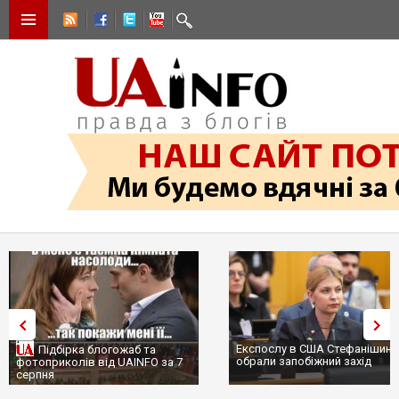
Експослу в США Стефанішині
Підбірка блогожаб та
обрали запобіжний захід
фотоприколів від UAINFO за 7
серпня