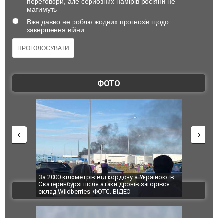
переговори, але серйозних намірів росіяни не
матимуть
Вже давно не роблю жодних прогнозів щодо
завершення війни
ФОТО
по Сумах,
За 2000 кілометрів від кордону з Україною: в
"Мої іграш
траждали
Єкатеринбурзі після атаки дронів загорівся
суперкарів
ВІДЕО
ині. ФОТО
склад Wildberries. ФОТО. ВІДЕО