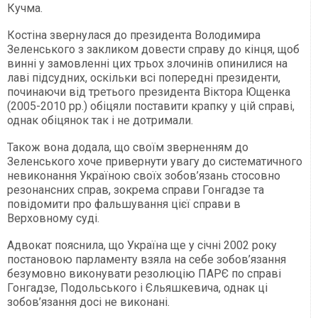
Кучма.
Костіна звернулася до президента Володимира
Зеленського з закликом довести справу до кінця, щоб
винні у замовленні цих трьох злочинів опинилися на
лаві підсудних, оскільки всі попередні президенти,
починаючи від третього президента Віктора Ющенка
(2005-2010 рр.) обіцяли поставити крапку у цій справі,
однак обіцянок так і не дотримали.
Також вона додала, що своїм зверненням до
Зеленського хоче привернути увагу до систематичного
невиконання Україною своїх зобов’язань стосовно
резонансних справ, зокрема справи Гонгадзе та
повідомити про фальшування цієї справи в
Верховному суді.
Адвокат пояснила, що Україна ще у січні 2002 року
постановою парламенту взяла на себе зобов’язання
безумовно виконувати резолюцію ПАРЄ по справі
Гонгадзе, Подольського і Єльяшкевича, однак ці
зобов’язання досі не виконані.