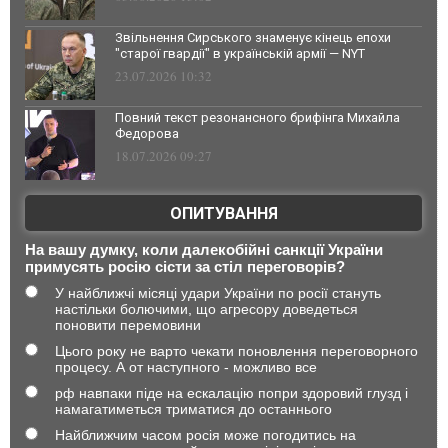
Звільнення Сирського знаменує кінець епохи
"старої гвардії" в українській армії — NYT
23.07.2026 10:32
Повний текст резонансного брифінга Михайла
Федорова
18.07.2026 09:27
ОПИТУВАННЯ
На вашу думку, коли далекобійні санкції України
примусять росію сісти за стіл переговорів?
У найближчі місяці удари України по росії стануть
настільки болючими, що агресору доведеться
поновити перемовини
Цього року не варто чекати поновлення переговорного
процесу. А от наступного - можливо все
рф навпаки піде на ескалацію попри здоровий глузд і
намагатиметься триматися до останнього
Найближчим часом росія може погодитись на