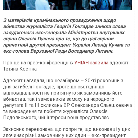
З матеріалів кримінального провадження щодо
вбивства журналіста Георгія Гонгадзе зникли слова
засудженого екс-генерала Міністерства внутрішніх
справ Олексія Пукача про те, що до цієї справи
причетний другий президент України Леонід Кучма та
екс-голова Верховної Ради Володимир Литвин.
Про це на прес-конференції в
УНІАН заявила
адвокат
Тетяна Костіна.
Адвокат нагадала, що незабаром – 20-ті роковини з
дня загибелі Гонгадзе, проте до сьогодні до
відповідальності не притягнуто як замовників його
вбивства, так і замовників замаху на народного
депутата II та III скликань ВР Олександра Єльяшкевича
та викрадення та побиття журналіста Олексія
Подольського, чиї інтереси вона представляє.
Захисник переконана, що попри те, що виконавці у цих
злочинах різні, замовник у них один – екс-президент