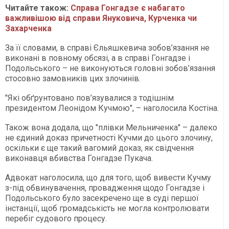
Читайте також:
Справа Гонгадзе є набагато
важливішою від справи Януковича, Курченка чи
Захарченка
За її словами, в справі Єльяшкевича зобов’язання не
виконані в повному обсязі, а в справі Гонгадзе і
Подольського – не виконуються головні зобов’язання
стосовно замовників цих злочинів.
"Які обґрунтовано пов’язувалися з тодішнім
президентом Леонідом Кучмою", – наголосила Костіна.
Також вона додала, що "плівки Мельниченка" – далеко
не єдиний доказ причетності Кучми до цього злочину,
оскільки є ще такий вагомий доказ, як свідчення
виконавця вбивства Гонгадзе Пукача.
Адвокат наголосила, що для того, щоб вивести Кучму
з-під обвинувачення, провадження щодо Гонгадзе і
Подольського було засекречено ще в суді першої
інстанції, щоб громадськість не могла контролювати
перебіг судового процесу.