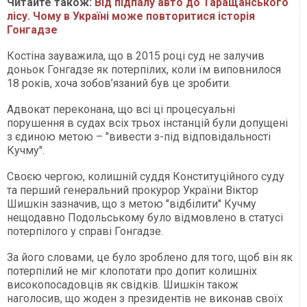
Читайте також:
Від підпалу авто до Таращанського
лісу. Чому в Україні може повторитися історія
Гонгадзе
Костіна зауважила, що в 2015 році суд не залучив
доньок Гонгадзе як потерпілих, коли їм виповнилося
18 років, хоча зобов’язаний був це зробити.
Адвокат переконана, що всі ці процесуальні
порушення в судах всіх трьох інстанцій були допущені
з єдиною метою – "вивести з-під відповідальності
Кучму".
Своєю чергою, колишній суддя Конституційного суду
та перший генеральний прокурор України Віктор
Шишкін зазначив, що з метою "відбілити" Кучму
нещодавно Подольському було відмовлено в статусі
потерпілого у справі Гонгадзе.
За його словами, це було зроблено для того, щоб він як
потерпілий не міг клопотати про допит колишніх
високопосадовців як свідків. Шишкін також
наголосив, що жоден з президентів не виконав своїх