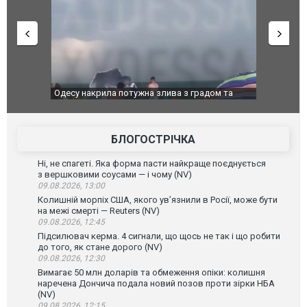
": у полон
Одесу накрила потужна злива з градом та
Вже вивели 
в тезка
ураганним вітром
позашляхов
лаха
БЛОГОСТРІЧКА
Ні, не спагеті. Яка форма пасти найкраще поєднується
з вершковими соусами — і чому (NV)
09.08.2026, 13:00
Колишній морпіх США, якого ув’язнили в Росії, може бути
на межі смерті — Reuters (NV)
09.08.2026, 12:45
Підсилювач керма. 4 сигнали, що щось не так і що робити
до того, як стане дорого (NV)
09.08.2026, 12:30
Вимагає 50 млн доларів та обмеження опіки: колишня
наречена Дончича подала новий позов проти зірки НБА
(NV)
09.08.2026, 12:15