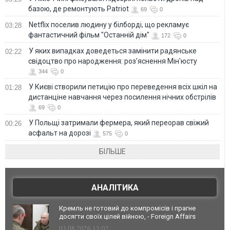
базою, де ремонтують Patriot
69
0
Netflix поселив людину у білборді, що рекламує
03:28
фантастичний фільм "Останній дім"
172
0
У яких випадках доведеться замінити радянське
02:22
свідоцтво про народження: роз'яснення Мін'юсту
344
0
У Києві створили петицію про переведення всіх шкіл на
01:28
дистанціне навчання через посилення нічних обстрілів
69
0
У Польщі затримали фермера, який переорав свіжий
00:26
асфальт на дорозі
575
0
БІЛЬШЕ
АНАЛІТИКА
Кремль не готовий до компромісів і прагне
досягти своїх цілей війною, - Foreign Affairs
03.08.2026 13:02