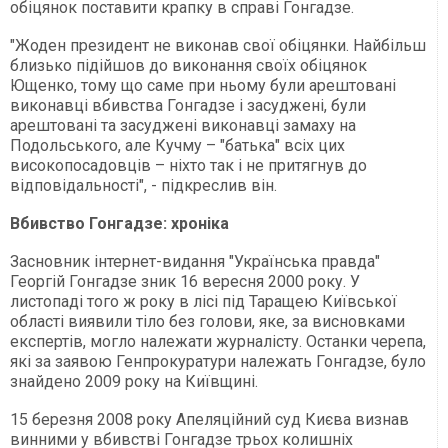
обіцянок поставити крапку в справі Гонгадзе.
"Жоден президент не виконав свої обіцянки. Найбільш
близько підійшов до виконання своїх обіцянок
Ющенко, тому що саме при ньому були арештовані
виконавці вбивства Гонгадзе і засуджені, були
арештовані та засуджені виконавці замаху на
Подольського, але Кучму – "батька" всіх цих
високопосадовців – ніхто так і не притягнув до
відповідальності", - підкреслив він.
Вбивство Гонгадзе: хроніка
Засновник інтернет-видання "Українська правда"
Георгій Гонгадзе зник 16 вересня 2000 року. У
листопаді того ж року в лісі під Таращею Київської
області виявили тіло без голови, яке, за висновками
експертів, могло належати журналісту. Останки черепа,
які за заявою Генпрокуратури належать Гонгадзе, було
знайдено 2009 року на Київщині.
15 березня 2008 року Апеляційний суд Києва визнав
винними у вбивстві Гонгадзе трьох колишніх