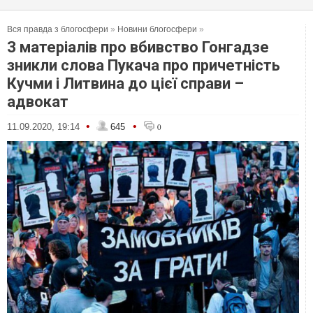
Вся правда з блогосфери
»
Новини блогосфери
»
З матеріалів про вбивство Гонгадзе
зникли слова Пукача про причетність
Кучми і Литвина до цієї справи –
адвокат
•
•
11.09.2020, 19:14
645
0