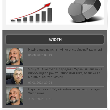
БЛОГИ
Надія лише на культ жінки в українській культурі
06.08.2026 08:49
Чому США не готові передати Україні ліцензію на
виробництво ракет Patriot: політика, безпека та
можливі альтернативи
03.08.2026 20:24
Перспектива: ЗСУ добомблять і всі інші склади
Wildberries
23.07.2026 11:31