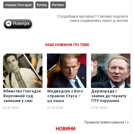
справа Гонгадзе
Кучма
Литвин
Сподобався матеріал? Сміливо поділися
ним в соцмережах через ці кнопки
ІНШІ НОВИНИ ПО ТЕМІ
Вбивство Гонгадзе:
Медведчук з його
Держзрада і
Верховний суд
справою Стуса –
заклик до теракту:
залишив у силі
це наша
ГПУ порушила
довічний вирок
національна
кримінальні справи
02.07.2021
19.10.2020
17.07.2019
Пукачу
ганьба. Як Кучма з
проти Кучми
його справою
Гонгадзе – Ігор
Правила коментування ! »
Луценко
НОВИНИ