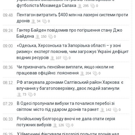
футболіста Мохамеда Салаха
295
0
Пентагон витратить $400 млн на лазерні системи проти
09:48
дронів
34
0
Гантер Байден повідомив про погіршення стану Джо
09:24
Байдена
150
0
«Одеська, Херсонська та Запорізька області – у зоні
09:00
ризику»: експерт пояснив, чим загрожує Україні дефіцит
водних ресурсів
107
0
Чи призначать пенсійни виплати, якщо ніколи не
08:36
працював офіційно: пояснення
204
0
РФ атакувала дронами Салтівський район Харкова: є
08:12
влучання у багатоповерхівку, двоє людей загинули
73
0
В Одесі пролунали вибухи та почалися перебої зі
07:29
світлом: місто під ударом дронів та ракет
142
0
Російському Бєлгороду вночі не дала спати серія
06:33
потужних вибухів
126
0
У Німеччині фіксували підозрілі польоти дронів над
05:25