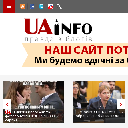
Експослу в США Стефанішиній
Трамп не передасть Україні
обрали запобіжний захід
сотні ракет до Patriot, бо у
...