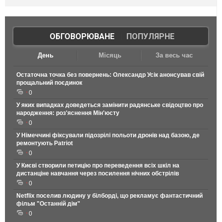
ОБГОВОРЮВАНЕ
|
ПОПУЛЯРНЕ
День
Місяць
За весь час
Остаточна точка без повернень: Олександр Усік анонсував свій
прощальний поєдинок
0
У яких випадках доведеться замінити радянське свідоцтво про
народження: роз'яснення Мін'юсту
0
У Німеччині фіксували підозрілі польоти дронів над базою, де
ремонтують Patriot
0
У Києві створили петицію про переведення всіх шкіл на
дистанціне навчання через посилення нічних обстрілів
0
Netflix поселив людину у білборді, що рекламує фантастичний
фільм "Останній дім"
0