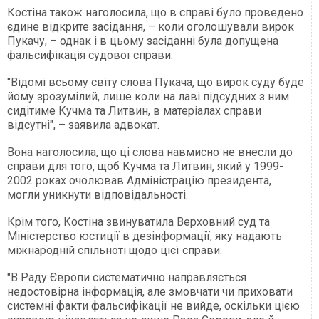
Костіна також наголосила, що в справі було проведено
єдине відкрите засідання, – коли оголошували вирок
Пукачу, – однак і в цьому засіданні була допущена
фальсифікація судової справи.
"Відомі всьому світу слова Пукача, що вирок суду буде
йому зрозумілий, лише коли на лаві підсудних з ним
сидітиме Кучма та Литвин, в матеріалах справи
відсутні", – заявила адвокат.
Вона наголосила, що ці слова навмисно не внесли до
справи для того, щоб Кучма та Литвин, який у 1999-
2002 роках очолював Адміністрацію президента,
могли уникнути відповідальності.
Крім того, Костіна звинуватила Верховний суд та
Міністерство юстиції в дезінформації, яку надають
міжнародній спільноті щодо цієї справи.
"В Раду Європи систематично направляється
недостовірна інформація, але змовчати чи приховати
системні факти фальсифікації не вийде, оскільки цією