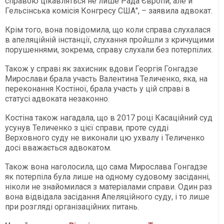
справою цікавляться не лише Рада Європи, але й
Гельсінська комісія Конгресу США", – заявила адвокат.
Крім того, вона повідомила, що коли справа слухалася
в апеляційній інстанції, слухання пройшли з кричущими
порушеннями, зокрема, справу слухали без потерпілих.
Також у справі як захисник вдови Георгія Гонгадзе
Мирослави брала участь Валентина Теличенко, яка, на
переконання Костіної, брала участь у цій справі в
статусі адвоката незаконно.
Костіна також нагадала, що в 2017 році Касаційний суд
усунув Теличенко з цієї справи, проте судді
Верховного суду не виконали цю ухвалу і Теличенко
досі вважається адвокатом.
Також вона наголосила, що сама Мирослава Гонгадзе
як потерпіла була лише на одному судовому засіданні,
ніколи не знайомилася з матеріалами справи. Один раз
вона відвідала засідання Апеляційного суду, і то лише
при розгляді організаційних питань.