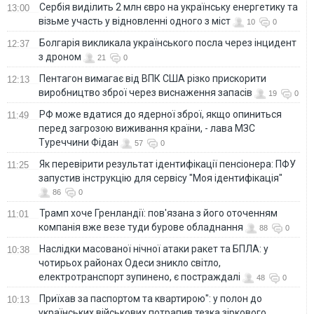
Сербія виділить 2 млн євро на українську енергетику та
13:00
візьме участь у відновленні одного з міст
10
0
Болгарія викликала українського посла через інцидент
12:37
з дроном
21
0
Пентагон вимагає від ВПК США різко прискорити
12:13
виробництво зброї через виснаження запасів
19
0
РФ може вдатися до ядерної зброї, якщо опиниться
11:49
перед загрозою виживання країни, - лава МЗС
Туреччини Фідан
57
0
Як перевірити результат ідентифікації пенсіонера: ПФУ
11:25
запустив інструкцію для сервісу "Моя ідентифікація"
86
0
Трамп хоче Гренландії: пов'язана з його оточенням
11:01
компанія вже везе туди бурове обладнання
88
0
Наслідки масованої нічної атаки ракет та БПЛА: у
10:38
чотирьох районах Одеси зникло світло,
електротранспорт зупинено, є постраждалі
48
0
Приїхав за паспортом та квартирою": у полон до
10:13
українських військових потрапив тезка зіркового