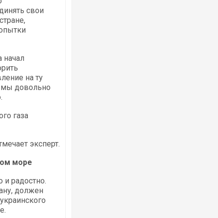
о
единять свои
стране,
попытки
а начал
орить
ление на ту
му мы довольно
.
го газа
тмечает эксперт.
ком море
о и радостно.
лану, должен
-украинского
е.