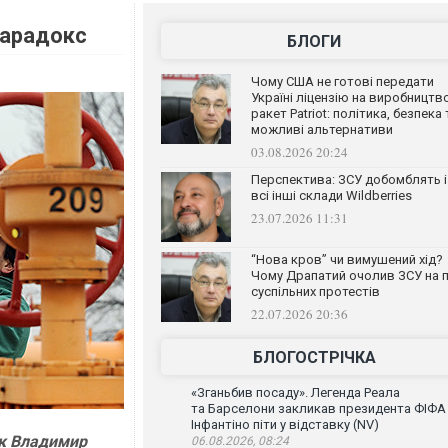
парадокс
БЛОГИ
Чому США не готові передати
Україні ліцензію на виробництв
ракет Patriot: політика, безпека 
можливі альтернативи
03.08.2026 20:24
Перспектива: ЗСУ добомблять і
всі інші склади Wildberries
23.07.2026 11:31
“Нова кров” чи вимушений хід?
Чому Драпатий очолив ЗСУ на п
суспільних протестів
22.07.2026 20:36
БЛОГОСТРІЧКА
«Зганьбив посаду». Легенда Реала
та Барселони закликав президента ФІФА
Інфантіно піти у відставку (NV)
ак Владимир
06.08.2026, 08:24