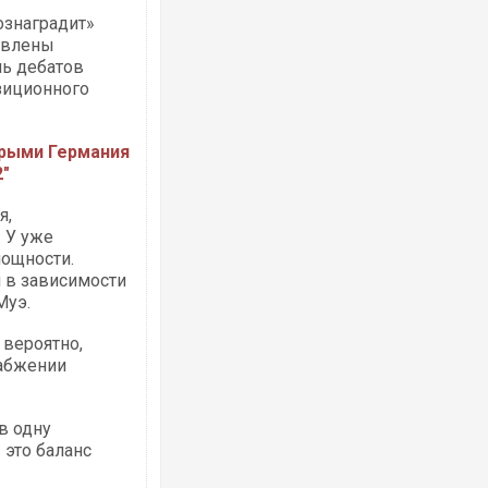
ознаградит»
авлены
нь дебатов
зиционного
орыми Германия
2"
я,
. У уже
ощности.
я в зависимости
Муэ.
 вероятно,
набжении
в одну
 это баланс