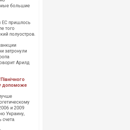
самые большие
м ЕС пришлось
ле того
кий полуостров.
санкции
ни затронули
вропа
говорит Арилд
"Північного
му допоможе
 лучше
ргетическому
2006 и 2009
юю Украину,
 счета.