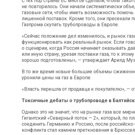
С тех пор страны ЕС многое сделали, чтобы таког
не повторилось. Они начали систематически объ
газовые сети, чтобы иметь возможность помочь 
лишенной поставок. Кроме того, они пресекали 
Газпрома скупать трубопроводы в Европе.
«Сейчас положение дел изменилось, и рынок газ
функционировать как реальный рынок. Если гов
о сценарии, когда Россия начинает оказывать дав
или иную страну, урезая поставки газа, то к это
хорошо подготовлены», — утверждает Арилд Муэ
В то же время новые большие объемы сжиженно
уронили цены на газ в Европе.
«Власть перешла от продавца к покупателю», — о
Токсичные дебаты о трубопроводе в Балтийс
Однако это не значит, что на рынке газа все мирн
Гигантский «Северный поток — 2», который, по п
соединить Германию и Россию, после российско
конфликта стал камнем преткновения в Брюссел