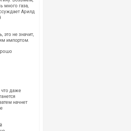
 много газа,
ассуждает Арилд
й
Українські надзвичайники врятували 
під час ліквідації масштабної лісової 
 это не значит,
Франції
ким импортом.
хорошо
 что даже
танется
затем начнет
Неймар влаштував конфлікт після пе
ие
"Сантоса". ВІДЕО
й
но