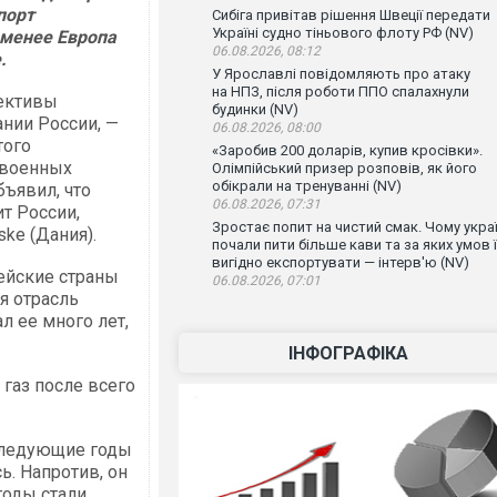
порт
Сибіга привітав рішення Швеції передати
Україні судно тіньового флоту РФ (NV)
 менее Европа
06.08.2026, 08:12
.
У Ярославлі повідомляють про атаку
на НПЗ, після роботи ППО спалахнули
пективы
будинки (NV)
нии России, —
06.08.2026, 08:00
того
«Заробив 200 доларів, купив кросівки».
 военных
Олімпійський призер розповів, як його
обікрали на тренуванні (NV)
бъявил, что
06.08.2026, 07:31
т России,
Зростає попит на чистий смак. Чому украї
ske (Дания).
почали пити більше кави та за яких умов ї
вигідно експортувати — інтерв'ю (NV)
пейские страны
06.08.2026, 07:01
я отрасль
л ее много лет,
ІНФОГРАФІКА
газ после всего
оследующие годы
ь. Напротив, он
годы стали