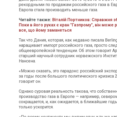
рекордными по продажам российского газа в Евр
Европа стала производить меньше газа.
Читайте также:
Віталій Портников: Справжня з
Поки в його руках є кран "Газпрому", він може 
все, що йому заманеться
Так что Дания, которая, как недавно писала Berlin
наращивает импорт российского газа, просто сле
общеевропейской тенденции. Об этом говорит А
старший научный сотрудник норвежского Инстит
Нансена.
«Можно сказать, это парадокс: российский экспо
за годы после большого политического кризиса 2
говорит он.
Однако суровая реальность такова, что собствен
производство газа в Европе — например, северо
сокращается, и, как ожидается, в ближайшие год
только ускорится.
«По всему континенту мы видим одну и ту же кар