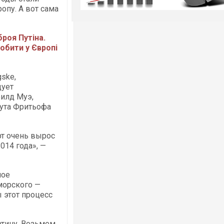
опу. А вот сама
броя Путіна.
робити у Європі
gske,
дует
рилд Муэ,
ута Фритьофа
рт очень вырос
014 года», —
ное
морского —
ы этот процесс
тину. Возьмем,