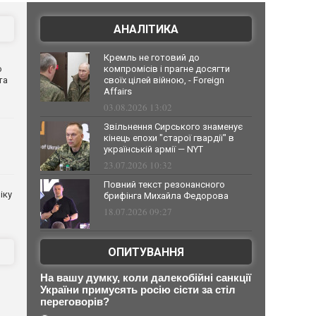
АНАЛІТИКА
Кремль не готовий до
о
компромісів і прагне досягти
та
своїх цілей війною, - Foreign
Affairs
03.08.2026 13:02
Звільнення Сирського знаменує
кінець епохи "старої гвардії" в
українській армії — NYT
23.07.2026 10:32
Повний текст резонансного
іку
брифінга Михайла Федорова
18.07.2026 09:27
ОПИТУВАННЯ
На вашу думку, коли далекобійні санкції
України примусять росію сісти за стіл
переговорів?