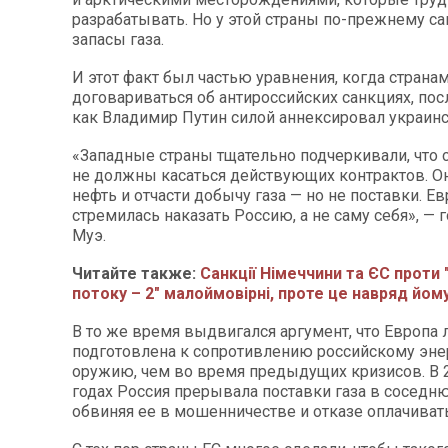
разрабатывать. Но у этой страны по-прежнему 
запасы газа.
И этот факт был частью уравнения, когда страна
договариваться об антироссийских санкциях, пос
как Владимир Путин силой аннексировал украинс
«Западные страны тщательно подчеркивали, что 
не должны касаться действующих контрактов. О
нефть и отчасти добычу газа — но не поставки. Е
стремилась наказать Россию, а не саму себя», — 
Муэ.
Читайте также:
Санкції Німеччини та ЄС проти 
потоку – 2" малоймовірні, проте це навряд йо
В то же время выдвигался аргумент, что Европа
подготовлена к сопротивлению российскому эне
оружию, чем во время предыдущих кризисов. В 
годах Россия прерывала поставки газа в соседн
обвиняя ее в мошенничестве и отказе оплачивать