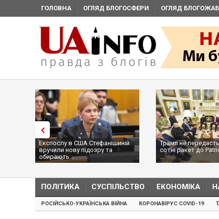
ГОЛОВНА
ОГЛЯД БЛОГОСФЕРИ
ОГЛЯД БЛОГОЖАБ
Експослу в США Стефанішиній
Трамп не передасть
вручили нову підозру та
сотні ракет до Patri
обирають...
...
ПОЛІТИКА
СУСПІЛЬСТВО
ЕКОНОМІКА
Н
РОСІЙСЬКО-УКРАЇНСЬКА ВІЙНА
КОРОНАВІРУС COVID-19