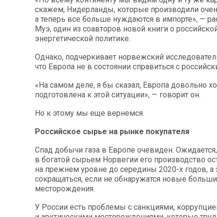
скажем, Нидерланды, которые производили очень
а теперь все больше нуждаются в импорте», — р
Муэ, один из соавторов новой книги о российско
энергетической политике.
Однако, подчеркивает норвежский исследователь,
что Европа не в состоянии справиться с российс
«На самом деле, я бы сказал, Европа довольно 
подготовлена к этой ситуации», — говорит он.
Но к этому мы еще вернемся.
Российское сырье на рынке покупателя
Спад добычи газа в Европе очевиден. Ожидается,
в богатой сырьем Норвегии его производство ос
на прежнем уровне до середины 2020-х годов, а 
сокращаться, если не обнаружатся новые больш
месторождения.
У России есть проблемы с санкциями, коррупцие
и арктическими месторождениями, которые труд