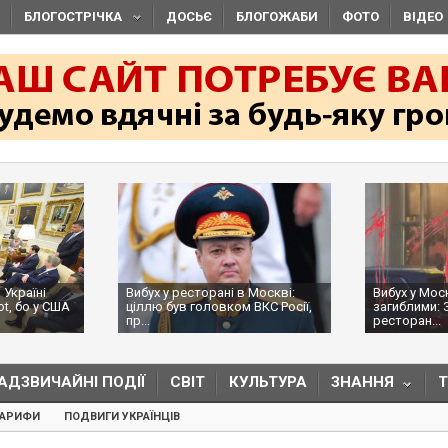
БЛОГОСТРІЧКА
ДОСЬЄ
БЛОГОЖАБИ
ФОТО
ВІДЕО
 Україні
Вибух у ресторані в Москві:
Вибух у Мос
ot, бо у США
ціллю був головком ВКС Росії,
загиблими: 
пр...
ресторан...
АДЗВИЧАЙНІ ПОДІЇ
СВІТ
КУЛЬТУРА
ЗНАННЯ
ТАРИФИ
ПОДВИГИ УКРАЇНЦІВ