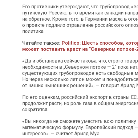
Его противники утверждают, что трубопровод «в
путинскую Россию, в то время как санкции напр
на обратное. Кроме того, в Германии масла в ого
о проекте подлило отравление российского оппо
политика.
Читайте также:
Politico: Шесть способов, кот
может поставить крест на "Северном потоке-
«Да и обстановка сейчас такова, что, строго говор
необходимости в „Северном потоке — 2" пока нет
существующих трубопроводов есть свободные м
Но через несколько лет он может и понадобитьс
от наших нынешних решений», — говорит Арилд 
По его оценкам, российский экспорт в страны ЕС,
продолжит расти, но роль газа в общем энергос
сократится.
«Вы никогда не сможете уместить всю политику 
математическую формулу. Европейский подход —
интересов», — считает Арилд Муэ.