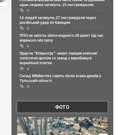
Росіяни атакували Київ балістикою та дронами:
одна людина загинула, 15 постраждалих
0
14 людей загинули, 27 постраждали через
російський удар по Київщині
0
ППО не змогла збити жодної із 28 ракет під час
ворожого обстрілу
0
Удар по "Епіцентру": ворог знищив ключові
логістичні центри та завод з виробництв
керамічної плитки
0
Склад Wildberries горить після атаки дронів у
Тульській області
0
ФОТО