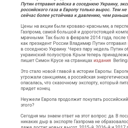
Путин отправил войска в соседнюю Украину, экс
российского газа в Европу только вырос. Тем не
сейчас более устойчива к давлению, чем раньше
Цены на акции были кроваво-красными, а перс
Газпрома, самой большой и дорогостоящей компа
мрачными. Так было в феврале 2014 года, после 
как президент России Владимир Путин отправил
в соседнюю Украину. Через пару недель Путин о
украинский полуостров Крым теперь принадлежи
пишет Симон Крусе на страницах
издания
Berling
Это стало новой главой в истории Европы. Евро
угрожали санкциями, а российская энергетическа
опасалась, что сказочному экспорту, который пита
придет конец.
Неужели Европа продолжит покупать российский 
этого?
Сегодня мы знаем ответ на этот вопрос: да. В п
никаких дыр в экспорте Газпрома не образовалос
даже достиг новых высот. 2015-й, 2016-й и 2017 