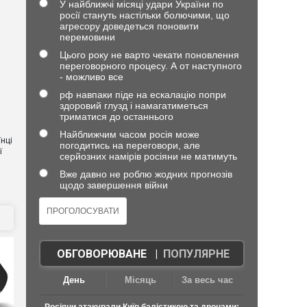
У найближчі місяці удари України по
росії стануть настільки болючими, що
агресору доведеться поновити
перемовини
Цього року не варто чекати поновлення
переговорного процесу. А от наступного
- можливо все
рф навпаки піде на ескалацію попри
здоровий глузд і намагатиметься
триматися до останнього
Найближчим часом росія може
нці
погодитись на переговори, але
ї
серйозних намірів росіяни не матимуть
Вже давно не роблю жодних прогнозів
щодо завершення війни
ОБГОВОРЮВАНЕ
|
ПОПУЛЯРНЕ
День
Місяць
За весь час