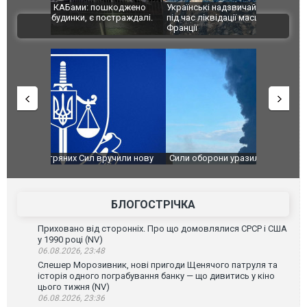
шкоджено
Українські надзвичайники врятували козуленя
СБУ за спр
траждалі.
під час ліквідації масштабної лісової пожежі у
Болгарії з
ВІДЕО
Франції
ФОТО
чили нову
Сили оборони уразили Ярославський НПЗ:
Неймар вла
губернатор регіону заявив про наймасштабнішу
"Сантоса".
атаку. ВІДЕО
БЛОГОСТРІЧКА
Приховано від сторонніх. Про що домовлялися СРСР і США
у 1990 році (NV)
06.08.2026, 23:48
Слешер Морозивник, нові пригоди Щенячого патруля та
історія одного пограбування банку — що дивитись у кіно
цього тижня (NV)
06.08.2026, 23:36