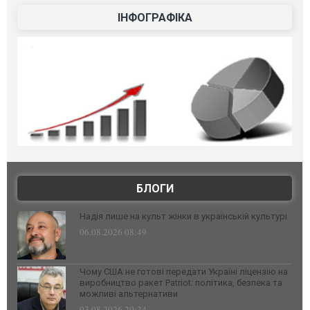
ІНФОГРАФІКА
БЛОГИ
Надія лише на культ жінки в українській культурі
06.08.2026 08:49
Чому США не готові передати Україні ліцензію на
виробництво ракет Patriot: політика, безпека та
можливі альтернативи
03.08.2026 20:24