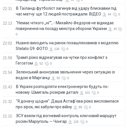
В Таїланді футболіст загинув від удару блискавки під
22:31
час матчу: ще 12 людей постраждали. ВІДЕО
44
0
"Немає чіткого „ні“", - Михайло Федоров не відкидає
22:13
повернення на посаду міністра оборони України
45
0
Huawei виходить на ринок позашляховиків з моделлю
22:02
Stelato G9. ФОТО
126
0
Трамп різко відреагував на чутки про конфлікт з
21:58
Гегсетом
52
0
Зеленський анонсував звільнення через ситуацію із
21:54
водою в Марганці
50
0
В Україні розподіляти електроенергію будуть по-
21:43
новому: Шмигаль розкрив деталі
101
0
"Я доначу щодня": Даша Астаф'єва різко висловилася
21:32
про зірок, які забули про війну
89
0
ЗСУ взяли під вогневий контроль ключовий маршрут
21:15
росіян Маріуполь — Чонгар
125
0