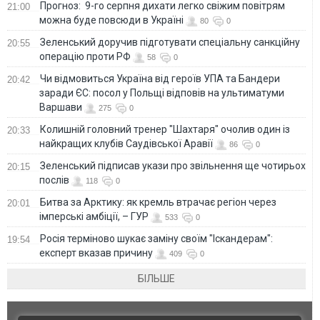
Прогноз: 9-го серпня дихати легко свіжим повітрям
21:00
можна буде повсюди в Україні
80
0
Зеленський доручив підготувати спеціальну санкційну
20:55
операцію проти РФ
58
0
Чи відмовиться Україна від героїв УПА та Бандери
20:42
заради ЄС: посол у Польщі відповів на ультиматуми
Варшави
275
0
Колишній головний тренер "Шахтаря" очолив один із
20:33
найкращих клубів Саудівської Аравії
86
0
Зеленський підписав укази про звільнення ще чотирьох
20:15
послів
118
0
Битва за Арктику: як кремль втрачає регіон через
20:01
імперські амбіції, – ГУР
533
0
Росія терміново шукає заміну своїм "Іскандерам":
19:54
експерт вказав причину
409
0
БІЛЬШЕ