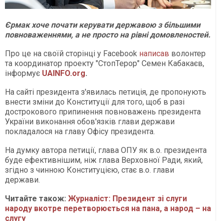
Єрмак хоче почати керувати державою з більшими
повноваженнями, а не просто на рівні домовленостей.
Про це на своїй сторінці у Facebook
написав
волонтер
та координатор проекту "СтопТерор" Семен Кабакаєв,
інформує
UAINFO.org
.
На сайті президента з'явилась петиція, де пропонують
внести зміни до Конституції для того, щоб в разі
дострокового припинення повноважень президента
України виконання обов'язків глави держави
покладалося на главу Офісу президента.
На думку автора петиції, глава ОПУ як в.о. президента
буде ефективнішим, ніж глава Верховної Ради, який,
згідно з чинною Конституцією, стає в.о. глави
держави.
Читайте також:
Журналіст: Президент зі слуги
народу вкотре перетворюється на пана, а народ – на
слугу