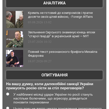
АНАЛІТИКА
Кремль не готовий до компромісів і прагне
досягти своїх цілей війною, - Foreign Affairs
03.08.2026 13:02
Звільнення Сирського знаменує кінець епохи
"старої гвардії" в українській армії — NYT
23.07.2026 10:32
Повний текст резонансного брифінга Михайла
Федорова
18.07.2026 09:27
ОПИТУВАННЯ
На вашу думку, коли далекобійні санкції України
примусять росію сісти за стіл переговорів?
У найближчі місяці удари України по росії стануть
настільки болючими, що агресору доведеться
поновити перемовини
Цього року не варто чекати поновлення переговорного