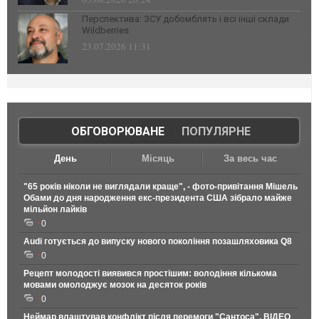
Перспектива: ЗСУ добомблять і всі інші склади
Wildberries
23.07.2026 11:31
ОБГОВОРЮВАНЕ
|
ПОПУЛЯРНЕ
День
Місяць
За весь час
"65 років ніколи не виглядали краще", - фото-привітання Мішель
Обами до дня народження екс-президента США зібрало майже
мільйон лайків
0
Audi готується до випуску нового покоління позашляховика Q8
0
Рецепт молодості виявився простішим: володіння кількома
мовами омолоджує мозок на десяток років
0
Неймар влаштував конфлікт після перемоги "Сантоса". ВІДЕО