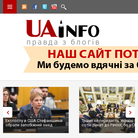
Експослу в США Стефанішиній
Трамп не передасть Україні
обрали запобіжний захід
сотні ракет до Patriot, бо у С
...