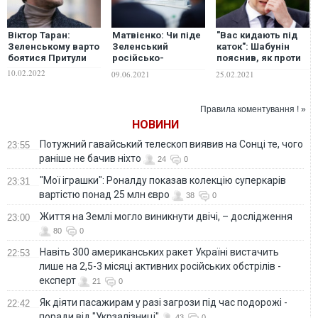
Віктор Таран:
Матвієнко: Чи піде
"Вас кидають під
Зеленському варто
Зеленський
каток": Шабунін
боятися Притули
російсько-
пояснив, як проти
білоруським
Зеленського
10.02.2022
09.06.2021
25.02.2021
шляхом?
працюють ті, кого
він усіляко
захищає
Правила коментування ! »
НОВИНИ
Потужний гавайський телескоп виявив на Сонці те, чого
23:55
раніше не бачив ніхто
24
0
"Мої іграшки": Роналду показав колекцію суперкарів
23:31
вартістю понад 25 млн євро
38
0
Життя на Землі могло виникнути двічі, – дослідження
23:00
80
0
Навіть 300 американських ракет Україні вистачить
22:53
лише на 2,5-3 місяці активних російських обстрілів -
експерт
21
0
Як діяти пасажирам у разі загрози під час подорожі -
22:42
поради від "Укрзалізниці"
43
0