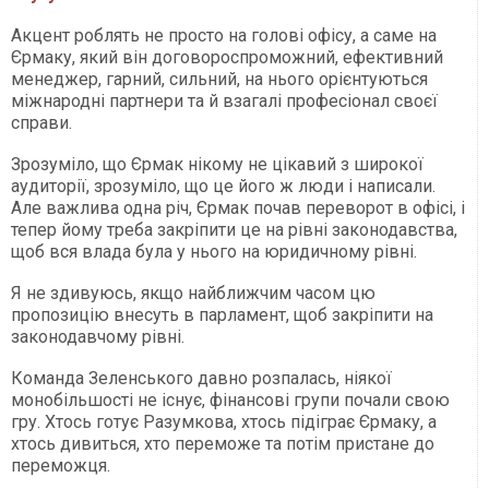
Акцент роблять не просто на голові офісу, а саме на
Єрмаку, який він договороспроможний, ефективний
менеджер, гарний, сильний, на нього орієнтуються
міжнародні партнери та й взагалі професіонал своєї
справи.
Зрозуміло, що Єрмак нікому не цікавий з широкої
аудиторії, зрозуміло, що це його ж люди і написали.
Але важлива одна річ, Єрмак почав переворот в офісі, і
тепер йому треба закріпити це на рівні законодавства,
щоб вся влада була у нього на юридичному рівні.
Я не здивуюсь, якщо найближчим часом цю
пропозицію внесуть в парламент, щоб закріпити на
законодавчому рівні.
Команда Зеленського давно розпалась, ніякої
монобільшості не існує, фінансові групи почали свою
гру. Хтось готує Разумкова, хтось підіграє Єрмаку, а
хтось дивиться, хто переможе та потім пристане до
переможця.