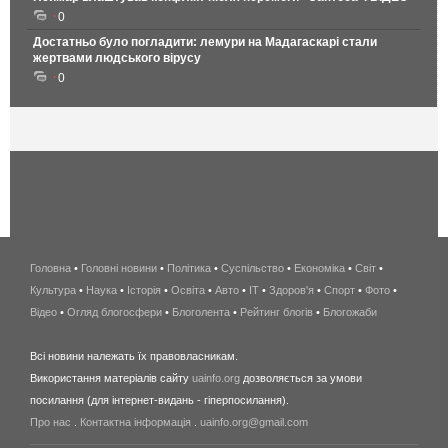
0
Достатньо було погладити: лемури на Мадагаскарі стали
жертвами людського вірусу
0
Головна
•
Головні новини
•
Політика
•
Суспільство
•
Економіка
беспроводной
•
Світ
•
Культура
•
Наука
•
Історія
•
Освіта
•
Авто
•
IT
•
Здоров'я
интернет
•
Спорт
•
Фото
•
Відео
•
Огляд блогосфери
•
Блоголента
•
Рейтинг блогів
киев
•
Блогожаби
и
Всі новини належать їх правовласникам.
область
Використання матеріалів сайту
uainfo.org
дозволяється за умови
wimax
посилання (для інтернет-видань - гіперпосилання).
интернет
Про нас
.
Контактна інформація
.
uainfo.org@gmail.com
в
киеве