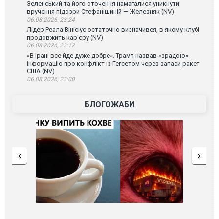
Зеленський та його оточення намагалися уникнути
вручення підозри Стефанішиній — Железняк (NV)
06.08.2026, 23:24
Лідер Реала Вінісіус остаточно визначився, в якому клубі
продовжить кар'єру (NV)
06.08.2026, 23:12
«В Ірані все йде дуже добре». Трамп назвав «зрадою»
інформацію про конфлікт із Гегсетом через запаси ракет
США (NV)
06.08.2026, 23:00
БЛОГОЖАБИ