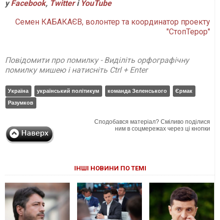
у
Facebook
,
Twitter
і
YouTube
Семен КАБАКАЄВ, волонтер та координатор проекту
"СтопТерор"
Повідомити про помилку - Виділіть орфографічну
помилку мишею і натисніть Ctrl + Enter
Україна
український політикум
команда Зеленського
Єрмак
Разумков
Сподобався матеріал? Сміливо поділися
ним в соцмережах через ці кнопки
ІНШІ НОВИНИ ПО ТЕМІ