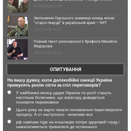
03.08.2026 13:02
Звільнення Сирського знаменує кінець епохи
"старої гвардії" в українській армії — NYT
23.07.2026 10:32
Повний текст резонансного брифінга Михайла
Федорова
18.07.2026 09:27
ОПИТУВАННЯ
На вашу думку, коли далекобійні санкції України
примусять росію сісти за стіл переговорів?
У найближчі місяці удари України по росії стануть
настільки болючими, що агресору доведеться
поновити перемовини
Цього року не варто чекати поновлення переговорного
процесу. А от наступного - можливо все
рф навпаки піде на ескалацію попри здоровий глузд і
намагатиметься триматися до останнього