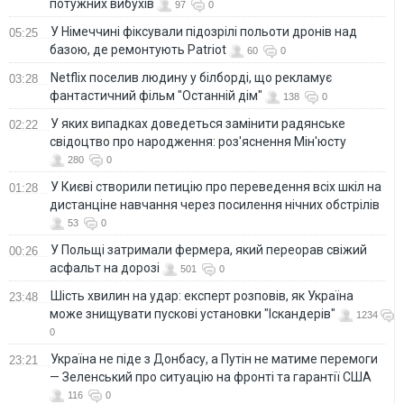
потужних вибухів
97
0
У Німеччині фіксували підозрілі польоти дронів над
05:25
базою, де ремонтують Patriot
60
0
Netflix поселив людину у білборді, що рекламує
03:28
фантастичний фільм "Останній дім"
138
0
У яких випадках доведеться замінити радянське
02:22
свідоцтво про народження: роз'яснення Мін'юсту
280
0
У Києві створили петицію про переведення всіх шкіл на
01:28
дистанціне навчання через посилення нічних обстрілів
53
0
У Польщі затримали фермера, який переорав свіжий
00:26
асфальт на дорозі
501
0
Шість хвилин на удар: експерт розповів, як Україна
23:48
може знищувати пускові установки "Іскандерів"
1234
0
Україна не піде з Донбасу, а Путін не матиме перемоги
23:21
— Зеленський про ситуацію на фронті та гарантії США
116
0