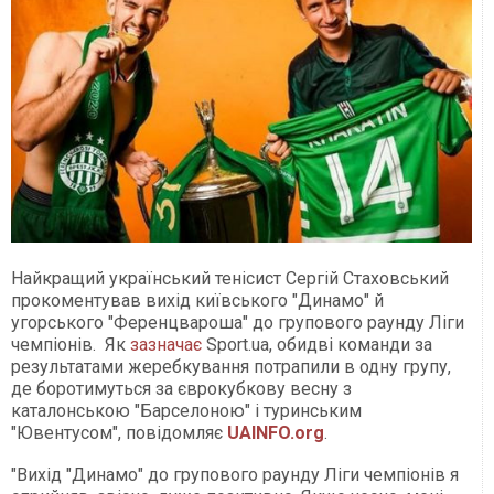
Найкращий український тенісист Сергій Стаховський
прокоментував вихід київського "Динамо" й
угорського "Ференцвароша" до групового раунду Ліги
чемпіонів. Як
зазначає
Sport.ua, обидві команди за
результатами жеребкування потрапили в одну групу,
де боротимуться за єврокубкову весну з
каталонською "Барселоною" і туринським
"Ювентусом", повідомляє
UAINFO.org
.
"Вихід "Динамо" до групового раунду Ліги чемпіонів я