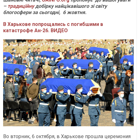
–
традиційну
добірку найцікавішого зі світу
блогосфери за сьогодні, 6 жовтня.
В Харькове попрощались с погибшими в
катастрофе Ан-26. ВИДЕО
Во вторник, 6 октября, в Харькове прошла церемония