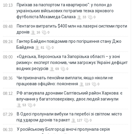
Приїхав за паспортом та квартирою": у полон до
10:13
українських військових потрапив тезка зіркового
футболіста Мохамеда Салаха
33
0
Пентагон витратить $400 млн на лазерні системи проти
09:48
дронів
16
0
Гантер Байден повідомив про погіршення стану Джо
09:24
Байдена
81
0
«Одеська, Херсонська та Запорізька області – у зоні
09:00
ризику»: експерт пояснив, чим загрожує Україні дефіцит
водних ресурсів
69
0
Чи призначать пенсійни виплати, якщо ніколи не
08:36
працював офіційно: пояснення
119
0
РФ атакувала дронами Салтівський район Харкова: є
08:12
влучання у багатоповерхівку, двоє людей загинули
53
0
В Одесі пролунали вибухи та перебої зі світлом: місто
07:29
під ударом дронів та ракет
127
0
У російському Бєлгороді вночі пролунала серія
06:33