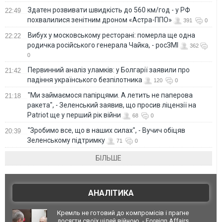
Здатен розвивати швидкість до 560 км/год - у РФ
22:49
похвалилися зенітним дроном «Астра-ППО»
391
0
Вибух у московському ресторані: померла ще одна
22:22
родичка російського генерала Чайка, - росЗМІ
362
0
Первинний аналіз уламків: у Болгарії заявили про
21:42
падіння українського безпілотника
120
0
"Ми займаємося папірцями. А летить не паперова
21:18
ракета", - Зеленський заявив, що просив ліцензії на
Patriot ще у перший рік війни
68
0
"Зробимо все, що в наших силах", - Вучич обіцяв
20:39
Зеленському підтримку
71
0
БІЛЬШЕ
АНАЛІТИКА
Кремль не готовий до компромісів і прагне
досягти своїх цілей війною, - Foreign Affairs