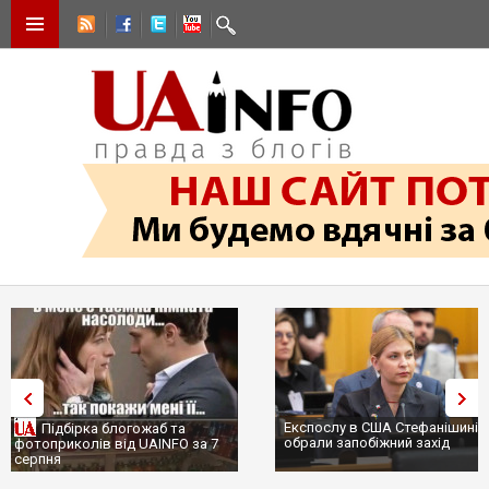
Експослу в США Стефанішиній
Трамп не передасть Україні
обрали запобіжний захід
сотні ракет до Patriot, бо у С
...