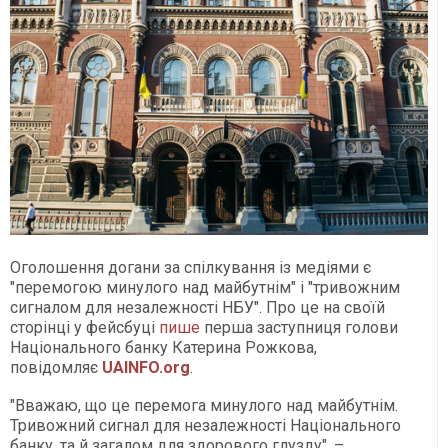
Оголошення догани за спілкування із медіями є
"перемогою минулого над майбутнім" і "тривожним
сигналом для незалежності НБУ". Про це на своїй
сторінці у фейсбуці
пише
перша заступниця голови
Національного банку Катерина Рожкова,
повідомляє
UAINFO.org
.
"Вважаю, що це перемога минулого над майбутнім.
Тривожний сигнал для незалежності Національного
банку, та й загалом для здорового глузду", –