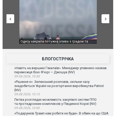
": у полон
Одесу накрила потужна злива з градом та
Вже вивели 
в тезка
ураганним вітром
позашляхов
лаха
БЛОГОСТРІЧКА
«Навіть на вершині Гімалаїв». Менеджер упевнено назвав
переможця бою Ф’юрі — Джошуа (NV)
09.08.2026, 10:30
«Рішення є». Зеленський розповів, скільки часу
знадобиться Україні на розгортання виробництва Patriot
(NV)
09.08.2026, 10:15
Литва розглядає можливість закупівлі систем ППО
та протидронних комплексів у Південної Кореї (NV)
09.08.2026, 10:00
«Подарунків Трамп нам робити не буде». В обмін на що США