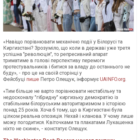
«Навіщо порівнювати механічно події у Білорусі та
Киргизстані? Зрозуміло, що коли в державі уже третя
успішна "революція", то репресивний апарат
триматиме в голові перспективу перемоги
протестувальників і битися за владу до останнього не
буду», - про це на своїй сторінці у
Фейсбуці
пише
Петро Олещук, інформує
UAINFO.org
.
«Тим більше не варто порівнювати нестабільну та
недосконалу "гібридну" киргизьку демократію із
стабільним білоруським авторитаризмом з історією
понад 25 років. Хоча б тому, що в Киргизстані була
цілком реальна опозиція. Нехай і кланова. У чому лише
можу погодитися. Квіточками та плакатами Лукашенка
ніхто не скине», - констатує Олещук.