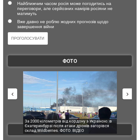
Найближчим часом росія може погодитись на
переговори, але серйозних намірів росіяни не
матимуть
Вже давно не роблю жодних прогнозів щодо
завершення війни
ФОТО
по Сумах,
За 2000 кілометрів від кордону з Україною: в
"Мої іграш
траждали
Єкатеринбурзі після атаки дронів загорівся
суперкарів
ВІДЕО
ині. ФОТО
склад Wildberries. ФОТО. ВІДЕО