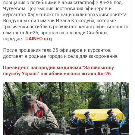
прощания с погибшими в авиакатастрофе Ан-26 под
Чугуевом. Церемония чествования офицеров и
курсантов Харьковского национального университета
Воздушных сил имени Ивана Кожедуба, которые
трагически погибли в результате катастрофы военного
самолета Ан-26, прошла на площади Свободы,
передает
UAINFO.org
.
После прощания тела 25 офицеров и курсантов
доставят в родные города и села для захоронения.
Президент нагородив медалями "За військову
службу Україні" загиблий екіпаж літака Ан-26