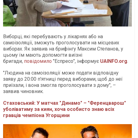
Виборці, які перебувають у лікарнях або на
самоізоляції, зможуть проголосувати на місцевих
виборах. Як заявив на брифінгу Максим Степанов, у
цьому їм мають допомогти виїзні
бригади,
повідомило
"Еспресо", інформує
UAINFO.org
.
"Людина на самоізоляції може подати відповідну
заяву до 20:00 п'ятниці перед виборами, щоб до неї
приїхали, і вона змогла проголосувати з дому", –
заявив чиновник.
Стаховський: У матчах "Динамо" – "Ференцварош"
уболіватиму за киян, хоча особисто знаю всіх
гравців чемпіона Угорщини