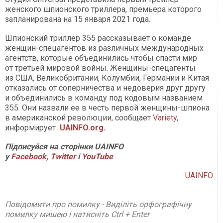
женского шпионского триллера, премьера которого
запланирована на 15 января 2021 года.
Шпионский триллер 355 рассказывает о команде
женщин-спецагентов из различных международных
агентств, которые объединились чтобы спасти мир
от третьей мировой войны. Женщины-спецагенты
из США, Великобритании, Колумбии, Германии и Китая
отказались от соперничества и недоверия друг другу
и объединились в команду под кодовым названием
355. Они назвали ее в честь первой женщины-шпиона
в американской революции, сообщает
Variety
,
информирует
UAINFO.org
.
Підписуйся на сторінки UAINFO
у
Facebook
,
Twitter
і
YouTube
UAINFO
Повідомити про помилку - Виділіть орфографічну
помилку мишею і натисніть Ctrl + Enter