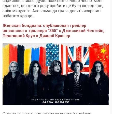
сприйняв, звісно, дуже позитивно. Якщо чесно, мені
здається, що цього року зробити це було складніше,
аніж минулого. Але команда грала досить яскраво і
набагато краще.
Женская бондиана: опубликован трейлер
шпионского триллера "355" с Джессикой Честейн,
Пенелопой Крус и Дианой Крюгер
Студия Universal представила первый трейлер