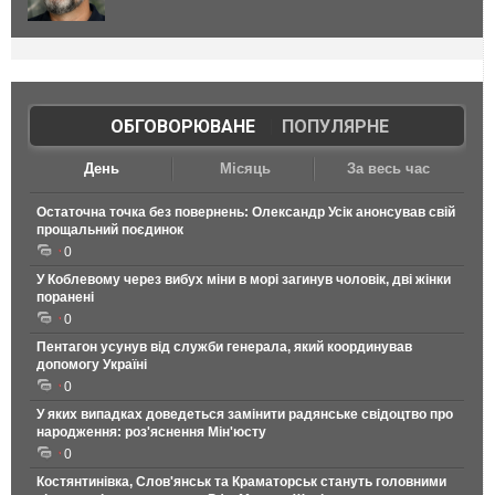
ОБГОВОРЮВАНЕ
|
ПОПУЛЯРНЕ
День
Місяць
За весь час
Остаточна точка без повернень: Олександр Усік анонсував свій
прощальний поєдинок
0
У Коблевому через вибух міни в морі загинув чоловік, дві жінки
поранені
0
Пентагон усунув від служби генерала, який координував
допомогу Україні
0
У яких випадках доведеться замінити радянське свідоцтво про
народження: роз'яснення Мін'юсту
0
Костянтинівка, Слов'янськ та Краматорськ стануть головними