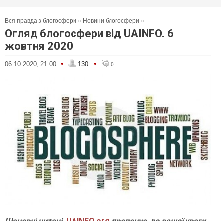
Вся правда з блогосфери
»
Новини блогосфери
»
Огляд блогосфери від UAINFO. 6
жовтня 2020
•
•
06.10.2020, 21:00
130
0
Шановні читачі,
UAINFO.org
пропонує
до вашої уваги