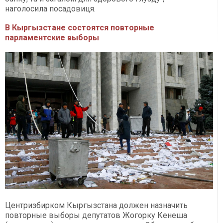
наголосила посадовиця.
В Кыргызстане состоятся повторные
парламентские выборы
Центризбирком Кыргызстана должен назначить
повторные выборы депутатов Жогорку Кенеша