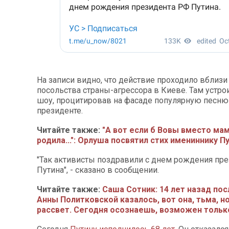
На записи видно, что действие проходило вблизи
посольства страны-агрессора в Киеве. Там устро
шоу, процитировав на фасаде популярную песню
президенте.
Читайте также:
"А вот если б Вовы вместо ма
родила...": Орлуша посвятил стих имениннику П
"Так активисты поздравили с днем рождения пр
Путина", - сказано в сообщении.
Читайте также:
Саша Сотник: 14 лет назад пос
Анны Политковской казалось, вот она, тьма, н
рассвет. Сегодня осознаешь, возможен тольк