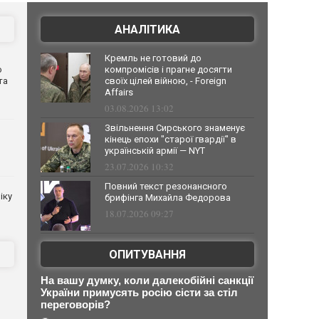
АНАЛІТИКА
Кремль не готовий до
о
компромісів і прагне досягти
та
своїх цілей війною, - Foreign
Affairs
03.08.2026 13:02
Звільнення Сирського знаменує
кінець епохи "старої гвардії" в
українській армії — NYT
23.07.2026 10:32
Повний текст резонансного
іку
брифінга Михайла Федорова
18.07.2026 09:27
ОПИТУВАННЯ
На вашу думку, коли далекобійні санкції
України примусять росію сісти за стіл
переговорів?