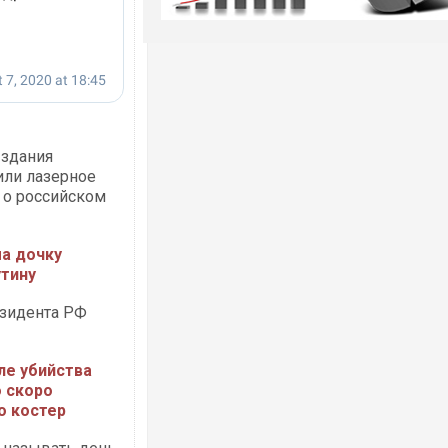
 здания
или лазерное
 о российском
ма дочку
утину
езидента РФ
ле убийства
о скоро
о костер