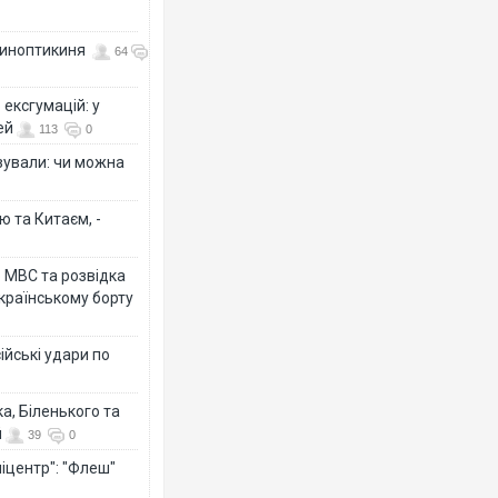
 синоптикиня
64
ексгумацій: у
ей
113
0
ізували: чи можна
ю та Китаєм, -
о МВС та розвідка
країнському борту
ійські удари по
а, Біленького та
й
39
0
іцентр": "Флеш"