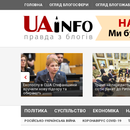
ГОЛОВНА
ОГЛЯД БЛОГОСФЕРИ
ОГЛЯД БЛОГОЖАБ
Експослу в США Стефанішиній
Трамп не передасть
вручили нову підозру та
сотні ракет до Patri
обирають...
...
ПОЛІТИКА
СУСПІЛЬСТВО
ЕКОНОМІКА
Н
РОСІЙСЬКО-УКРАЇНСЬКА ВІЙНА
КОРОНАВІРУС COVID-19