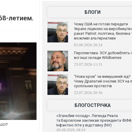
БЛОГИ
 68-летием.
Чому США не готові передати
Україні ліцензію на виробництв
ракет Patriot: політика, безпека 
можливі альтернативи
03.08.2026 20:24
Перспектива: ЗСУ добомблять і
всі інші склади Wildberries
23.07.2026 11:31
“Нова кров” чи вимушений хід?
Чому Драпатий очолив ЗСУ на п
суспільних протестів
22.07.2026 20:36
БЛОГОСТРІЧКА
«Зганьбив посаду». Легенда Реала
та Барселони закликав президента ФІФА
ншот
Інфантіно піти у відставку (NV)
06.08.2026, 08:24