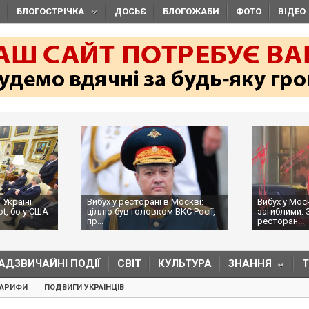
БЛОГОСТРІЧКА
ДОСЬЄ
БЛОГОЖАБИ
ФОТО
ВІДЕО
 Україні
Вибух у ресторані в Москві:
Вибух у Мос
ot, бо у США
ціллю був головком ВКС Росії,
загиблими: 
пр...
ресторан...
АДЗВИЧАЙНІ ПОДІЇ
СВІТ
КУЛЬТУРА
ЗНАННЯ
ТАРИФИ
ПОДВИГИ УКРАЇНЦІВ