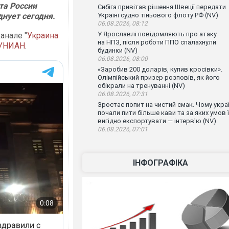
та России
Сибіга привітав рішення Швеції передати
днует сегодня.
Україні судно тіньового флоту РФ (NV)
06.08.2026, 08:12
У Ярославлі повідомляють про атаку
анале "
Украина
на НПЗ, після роботи ППО спалахнули
УНИАН
.
будинки (NV)
06.08.2026, 08:00
«Заробив 200 доларів, купив кросівки».
Олімпійський призер розповів, як його
обікрали на тренуванні (NV)
06.08.2026, 07:31
Зростає попит на чистий смак. Чому украї
почали пити більше кави та за яких умов ї
вигідно експортувати — інтерв'ю (NV)
06.08.2026, 07:01
ІНФОГРАФІКА