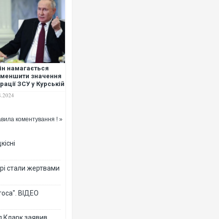
ін намагається
меншити значення
рації ЗСУ у Курській
асті: аналіз WSJ
8.2024
вила коментування ! »
кісні
рі стали жертвами
тоса". ВІДЕО
л Кларк заявив