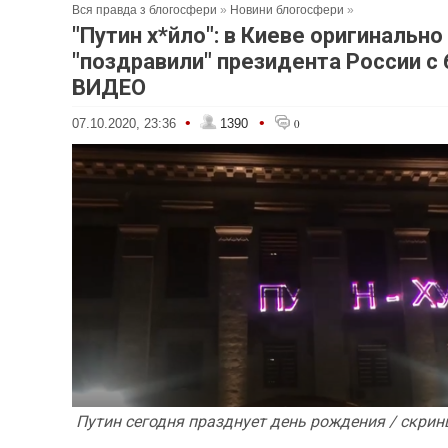
Вся правда з блогосфери
»
Новини блогосфери
»
"Путин х*йло": в Киеве оригинально
"поздравили" президента России с
ВИДЕО
•
•
07.10.2020, 23:36
1390
0
Путин сегодня празднует день рождения / скри