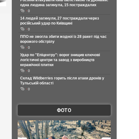
Росіяни атакували Київ балістикою та дронами:
одна людина загинула, 15 постраждалих
0
14 людей загинули, 27 постраждали через
російський удар по Київщині
0
ППО не змогла збити жодної із 28 ракет під час
ворожого обстрілу
0
Удар по "Епіцентру": ворог знищив ключові
логістичні центри та завод з виробництв
керамічної плитки
0
Склад Wildberries горить після атаки дронів у
Тульській області
0
ФОТО