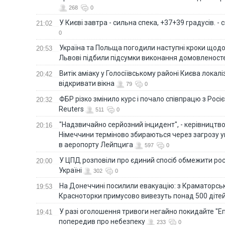
268
0
У Києві завтра - сильна спека, +37+39 градусів. -
21:02
0
Україна та Польща погодили наступні кроки щодо 
20:53
Львові підбили підсумки виконання домовленост
Витік аміаку у Голосіївському районі Києва локал
20:42
відкривати вікна
79
0
ФБР різко змінило курс і почало співпрацю з Росіє
20:32
Reuters
511
0
"Надзвичайно серйозний інцидент", - керівництв
20:16
Німеччини терміново збираються через загрозу у
в аеропорту Лейпцига
597
0
У ЦПД розповіли про єдиний спосіб обмежити рос
20:00
Україні
302
0
На Донеччині посилили евакуацію: з Краматорськ
19:53
Красноторки примусово вивезуть понад 500 діте
У разі оголошення тривоги негайно покидайте "Еп
19:41
попередив про небезпеку
233
0