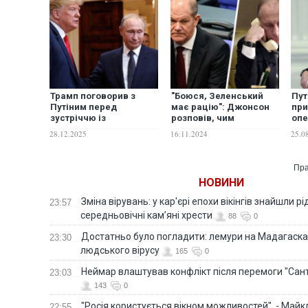
Трамп поговорив з
"Боюся, Зеленський
Пут
Путіним перед
має рацію": Джонсон
при
зустріччю із
розповів, чим
опе
Зеленським
небезпечний дзвінок
обл
28.12.2025
16.11.2024
25.0
Шольца Путіну
Пра
НОВИНИ
Зміна вірувань: у кар'єрі епохи вікінгів знайшли рід
23:57
середньовічні кам’яні хрести
88
0
Достатньо було погладити: лемури на Мадагаска
23:30
людського вірусу
165
0
Неймар влаштував конфлікт після перемоги "Сан
23:03
143
0
"Росія користується вікном можливостей", - Майк
22:55