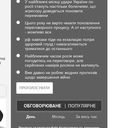
У найближчі місяці удари України по
росії стануть настільки болючими, що
агресору доведеться поновити
перемовини
Цього року не варто чекати поновлення
переговорного процесу. А от наступного
- можливо все
рф навпаки піде на ескалацію попри
здоровий глузд і намагатиметься
триматися до останнього
Найближчим часом росія може
нці
погодитись на переговори, але
ї
серйозних намірів росіяни не матимуть
Вже давно не роблю жодних прогнозів
щодо завершення війни
ОБГОВОРЮВАНЕ
|
ПОПУЛЯРНЕ
День
Місяць
За весь час