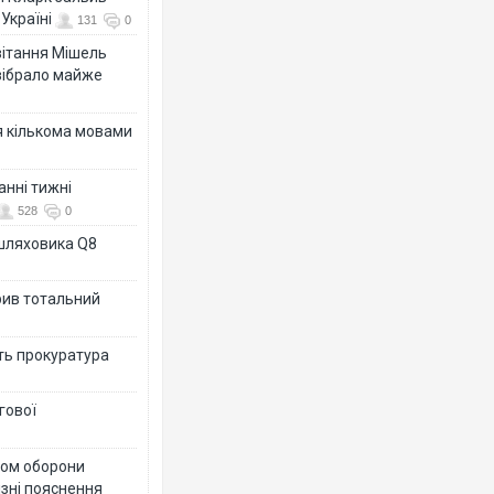
Україні
131
0
ивітання Мішель
зібрало майже
я кількома мовами
анні тижні
528
0
ашляховика Q8
рив тотальний
ить прокуратура
гової
тром оборони
різні пояснення