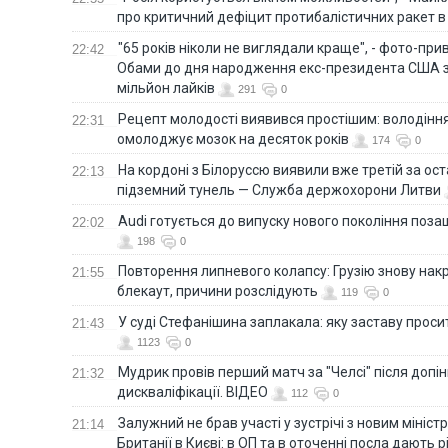
про критичний дефіцит протибалістичних ракет в 
"65 років ніколи не виглядали краще", - фото-пр
22:42
Обами до дня народження екс-президента США 
мільйон лайків
291
0
Рецепт молодості виявився простішим: володінн
22:31
омолоджує мозок на десяток років
174
0
На кордоні з Білоруссю виявили вже третій за ост
22:13
підземний тунель — Служба держохорони Литви
Audi готується до випуску нового покоління поз
22:02
198
0
Повторення липневого колапсу: Грузію знову нак
21:55
блекаут, причини розслідують
119
0
У суді Стефанішина заплакала: яку заставу прос
21:43
1123
0
Мудрик провів перший матч за "Челсі" після допін
21:32
дискваліфікації. ВІДЕО
112
0
Залужний не брав участі у зустрічі з новим мініс
21:14
Британії в Києві: в ОП та в оточенні посла дають 