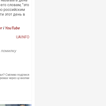
я называть день
го словам, "это
ью российским
ти этот день в
Українські надзвичайники врятували 
під час ліквідації масштабної лісової 
er
і
YouTube
Франції
UAINFO
у помилку
ал? Сміливо поділися
режах через ці кнопки
Неймар влаштував конфлікт після пе
"Сантоса". ВІДЕО