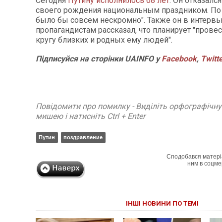
Сегодня
Путину исполнилось 68 лет
. Он отказалс
своего рождения национальным праздником. По е
было бы совсем нескромно". Также он в интерв
пропагандистам рассказал, что планирует "провес
кругу близких и родных ему людей".
Підписуйся на сторінки UAINFO у
Facebook
,
Twitt
Повідомити про помилку - Виділіть орфографічн
мишею і натисніть Ctrl + Enter
Путин
поздравление
Сподобався матері
ним в соцме
ІНШІ НОВИНИ ПО ТЕМІ