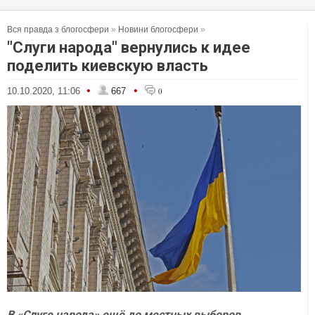
Вся правда з блогосфери
»
Новини блогосфери
»
"Слуги народа" вернулись к идее
поделить киевскую власть
•
•
10.10.2020, 11:06
667
0
В «Слуге народа» ещё до местных выборов