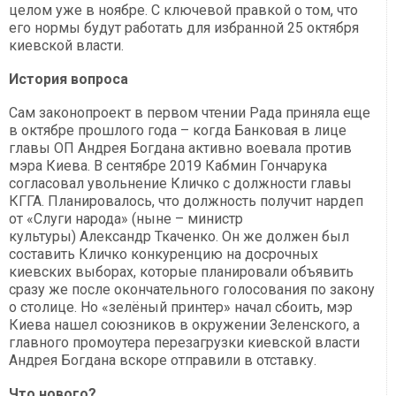
целом уже в ноябре. С ключевой правкой о том, что
его нормы будут работать для избранной 25 октября
киевской власти.
История вопроса
Сам законопроект в первом чтении Рада приняла еще
в октябре прошлого года – когда Банковая в лице
главы ОП Андрея Богдана активно воевала против
мэра Киева. В сентябре 2019 Кабмин Гончарука
согласовал увольнение Кличко с должности главы
КГГА. Планировалось, что должность получит нардеп
от «Слуги народа» (ныне – министр
культуры) Александр Ткаченко. Он же должен был
составить Кличко конкуренцию на досрочных
киевских выборах, которые планировали объявить
сразу же после окончательного голосования по закону
о столице. Но «зелёный принтер» начал сбоить, мэр
Киева нашел союзников в окружении Зеленского, а
главного промоутера перезагрузки киевской власти
Андрея Богдана вскоре отправили в отставку.
Что нового?