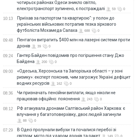
чотирьох районах Одеси зникло світло,
електротранспорт зупинено, є постраждалі
59
0
Приїхав за паспортом та квартирою": у полон до
10:13
українських військових потрапив тезка зіркового
футболіста Мохамеда Салаха
688
0
Пентагон витратить $400 млн на лазерні системи проти
09:48
дронів
39
0
Гантер Байден повідомив про погіршення стану Джо
09:24
Байдена
200
0
«Одеська, Херсонська та Запорізька області – у зоні
09:00
ризику»: експерт пояснив, чим загрожує Україні дефіцит
водних ресурсів
162
0
Чи призначать пенсійни виплати, якщо ніколи не
08:36
працював офіційно: пояснення
243
0
РФ атакувала дронами Салтівський район Харкова: є
08:12
влучання у багатоповерхівку, двоє людей загинули
88
0
В Одесі пролунали вибухи та почалися перебої зі
07:29
світлом: місто під ударом дронів та ракет
149
0