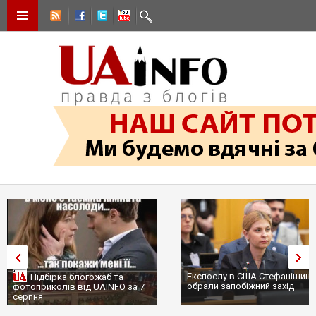
Експослу в США Стефанішиній
Трамп не передасть Україн
обрали запобіжний захід
сотні ракет до Patriot, бо 
...