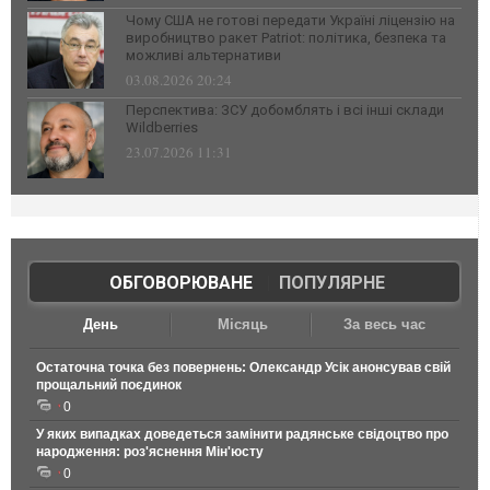
Чому США не готові передати Україні ліцензію на
виробництво ракет Patriot: політика, безпека та
можливі альтернативи
03.08.2026 20:24
Перспектива: ЗСУ добомблять і всі інші склади
Wildberries
23.07.2026 11:31
ОБГОВОРЮВАНЕ
|
ПОПУЛЯРНЕ
День
Місяць
За весь час
Остаточна точка без повернень: Олександр Усік анонсував свій
прощальний поєдинок
0
У яких випадках доведеться замінити радянське свідоцтво про
народження: роз'яснення Мін'юсту
0