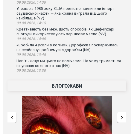
09.08.2026, 14:30
Уперше з 1985 року. США повністю припинили імпорт
саудівської нафти — яка країна виграла від цього
найбільше (NV)
09.08.2026, 14:15
Креативність без меж. Шість способів, як шеф-кухарі
сьогодні використовують вершкове масло (NV)
09.08.2026, 14:00
«Зробила 4 уколи в коліно». Дорофєєва поскаржилась
на серйозну проблему зі здоров’ям (NV)
09.08.2026, 13:45
Навіть якщо ми цього не помічаємо. На чому тримається
існування кожного з нас (NV)
09.08.2026, 13:30
БЛОГОЖАБИ