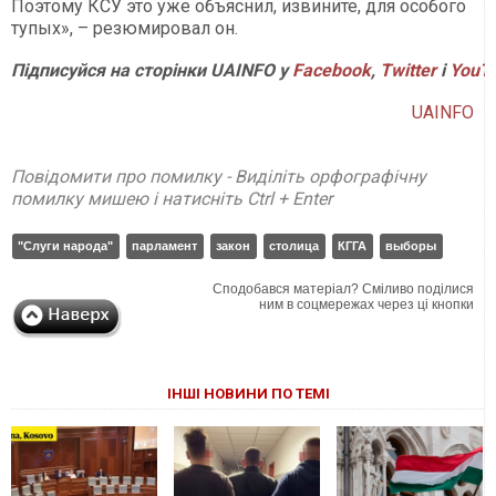
Поэтому КСУ это уже объяснил, извините, для особого
тупых», – резюмировал он.
Підписуйся на сторінки UAINFO у
Facebook
,
Twitter
і
YouT
UAINFO
Повідомити про помилку - Виділіть орфографічну
помилку мишею і натисніть Ctrl + Enter
"Слуги народа"
парламент
закон
столица
КГГА
выборы
Сподобався матеріал? Сміливо поділися
ним в соцмережах через ці кнопки
ІНШІ НОВИНИ ПО ТЕМІ