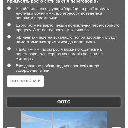
примусять росію сісти за стіл переговорів?
У найближчі місяці удари України по росії стануть
настільки болючими, що агресору доведеться
поновити перемовини
Цього року не варто чекати поновлення переговорного
процесу. А от наступного - можливо все
рф навпаки піде на ескалацію попри здоровий глузд і
намагатиметься триматися до останнього
Найближчим часом росія може погодитись на
переговори, але серйозних намірів росіяни не
матимуть
Вже давно не роблю жодних прогнозів щодо
завершення війни
ФОТО