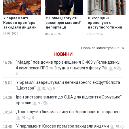
У парламенті
У Польщі готують
В Угорщині
Косово прем'єра
закон для масової
пропонують
закидали яйцями
депортації
наступного тижня
українських
обрати нового
09.08.2026
06.08.2026
05.08.2026
чоловіків
президента
Правила коментування ! »
НОВИНИ
"Мадяр" повідомив про знищення С-400 у Геленджику,
15:25
4 комплекси ППО та 3 судна тіньового флоту РФ
9
0
У Бразилії заарештували легендарного ексфутболіста
15:01
"Шахтаря"
81
0
Іран виставив вимоги до США для відкриття Ормузької
14:39
протоки
93
0
Дрон влучив біля магазину на Чернігівщині: є поранені
14:14
40
0
У парламенті Косово прем'єра закидали яйцями
13:48
70