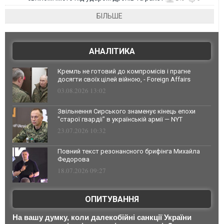
БІЛЬШЕ
АНАЛІТИКА
Кремль не готовий до компромісів і прагне
досягти своїх цілей війною, - Foreign Affairs
03.08.2026 13:02
Звільнення Сирського знаменує кінець епохи
"старої гвардії" в українській армії — NYT
23.07.2026 10:32
Повний текст резонансного брифінга Михайла
Федорова
18.07.2026 09:27
ОПИТУВАННЯ
На вашу думку, коли далекобійні санкції України