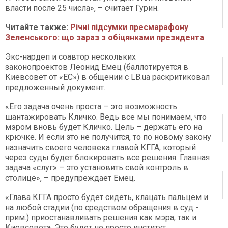
власти после 25 числа», – считает Гурин.
Читайте также:
Річні підсумки пресмарафону
Зеленського: що зараз з обіцянками президента​​​​​​​
Экс-нардеп и соавтор нескольких
законопроектов Леонид Емец (баллотируется в
Киевсовет от «ЕС») в общении с LB.ua раскритиковал
предложенный документ.
«Его задача очень проста – это возможность
шантажировать Кличко. Ведь все мы понимаем, что
мэром вновь будет Кличко. Цель – держать его на
крючке. И если это не получится, то по новому закону
назначить своего человека главой КГГА, который
через суды будет блокировать все решения. Главная
задача «слуг» – это установить свой контроль в
столице», – предупреждает Емец.
«Глава КГГА просто будет сидеть, клацать пальцем и
на любой стадии (по средством обращения в суд -
прим.) приостанавливать решения как мэра, так и
Киевсовета. Это будет не просто институт