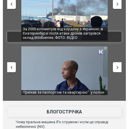
по Сумах,
За 2000 кілометрів від кордону з Україною: в
"Мої іграш
траждали
Єкатеринбурзі після атаки дронів загорівся
суперкарів
ВІДЕО
ині. ФОТО
склад Wildberries. ФОТО. ВІДЕО
идали яйцями
Приїхав за паспортом та квартирою": у полон
Одесу накр
до українських військових потрапив тезка
ураганним 
зіркового футболіста Мохамеда Салаха
БЛОГОСТРІЧКА
Чому пральна машина б'є струмом і коли це справді
небезпечно (NV)