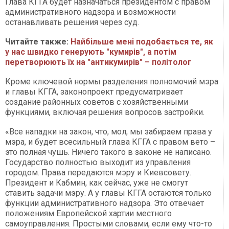
Глава КГГА будет назначаться президентом с правом
административного надзора и возможности
останавливать решения через суд.
Читайте также:
Найбільше мені подобається те, як
у нас швидко генерують "кумирів", а потім
перетворюють їх на "антикумирів" – політолог​​​​​​​
Кроме ключевой нормы разделения полномочий мэра
и главы КГГА, законопроект предусматривает
создание районных советов с хозяйственными
функциями, включая решения вопросов застройки.
«Все нападки на закон, что, мол, мы забираем права у
мэра, и будет всесильный глава КГГА с правом вето –
это полная чушь. Ничего такого в законе не написано.
Государство полностью выходит из управления
городом. Права передаются мэру и Киевсовету.
Президент и Кабмин, как сейчас, уже не смогут
ставить задачи мэру. А у главы КГГА остаются только
функции административного надзора. Это отвечает
положениям Европейской хартии местного
самоуправления. Простыми словами, если ему что-то