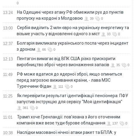
0
На Одещині через атаку РФ обмежили рух до пунктів
13:24
пропуску на кордоні з Молдовою
39
0
Сербія виділить 2 млн євро на українську енергетику та
13:00
візьме участь у відновленні одного з міст
33
0
Болгарія викликала українського посла через інцидент
12:37
з дроном
66
0
Пентагон вимагає від ВПК США різко прискорити
12:13
виробництво зброї через виснаження запасів
35
0
РФ може вдатися до ядерної зброї, якщо опиниться
11:49
перед загрозою виживання країни, - лава МЗС
Туреччини Фідан
111
0
Як перевірити результат ідентифікації пенсіонера: ПФУ
11:25
запустив інструкцію для сервісу "Моя ідентифікація"
361
0
Трамп хоче Гренландії: пов'язана з його оточенням
11:01
компанія вже везе туди бурове обладнання
137
0
Наслідки масованої нічної атаки ракет та БПЛА: у
10:38