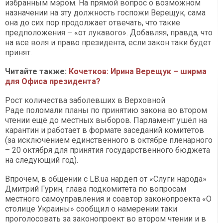
избранным мэром. На прямой вопрос о возможном
назначении на эту должность госпожи Верещук, сама
она до сих пор продолжает отвечать, что такие
предположения – «от лукавого». Добавляя, правда, что
на все воля и право президента, если закон таки будет
принят.
Читайте также:
Кочетков: Ирина Верещук – ширма
для Офиса президента?
Рост количества заболевших в Верховной
Раде поломали планы по принятию закона во втором
чтении ещё до местных выборов. Парламент ушёл на
карантин и работает в формате заседаний комитетов
(за исключением единственного в октябре пленарного
– 20 октября для принятия государственного бюджета
на следующий год).
Впрочем, в общении с LB.ua нардеп от «Слуги народа»
Дмитрий Гурин, глава подкомитета по вопросам
местного самоуправления и соавтор законопроекта «О
столице Украины» сообщил о намерении таки
проголосовать за законопроект во втором чтении и в