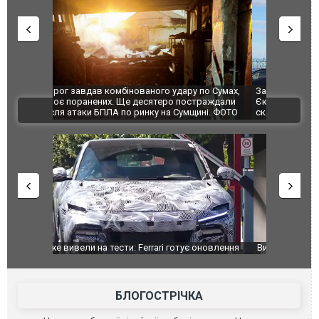
по Сумах,
За 2000 кілометрів від кордону з Україною: в
"Мої іграш
траждали
Єкатеринбурзі після атаки дронів загорівся
суперкарів
ВІДЕО
ині. ФОТО
склад Wildberries. ФОТО. ВІДЕО
оновлення
Вийшов трейлер нової екранізації легендарного
Зеленський
фільму "Афера Томаса Крауна"
перемовин
БЛОГОСТРІЧКА