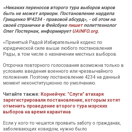
«Никаких переносов второго тура выборов мэров
быть не может априори. Постановление нардепа
Грищенко №4234 - правовой абсурд», - об этом на
своей страничке в Фейсбуке
пишет
политтехнолог
Олег Постернак, информирует
UAINFO.org
.
«Принятый Радой Избирательный кодекс по
юридической силе выше любого постановления
Рады, в том числе о назначении местных выборов.
Отсрочка повторного голосования возможна только в
условиях введения военного или чрезвычайного
положения. Поэтому постановление 4234 на данный
момент неконституционно по умолчанию.
Читайте также:
Корнейчук: "Слуги" втихаря
зарегистрировали постановление, которым хотят
отменить проведение второго тура мэрских
выборов на время карантина
Если у кого-то чешется проявить заботу о гражданах,
заболевающих ковидом, нужно было