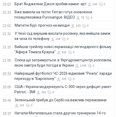
Брат Анджеліни Джолі зробив камінг-аут
23:02
248
0
Вже вивели на тести: Ferrari готує оновлення
22:33
позашляховика Purosangue. ВІДЕО
78
0
Магнітні бурі: прогноз на вихідні
22:02
143
0
У Чехії суд вирішив вислати росіянку, яка вийшла заміж
21:32
за чеха по телефону
249
0
Вийшов трейлер нової екранізації легендарного фільму
21:15
"Афера Томаса Крауна"
334
0
Спека ще затримується: в Укргідрометцентрі розповіли,
21:00
якою завтра буде погода в Україні
1248
0
Найкращий футболіст ЧС-2026 відмовив "Реалу" заради
20:33
переходу в "Барселону"
225
0
США і Україна модернізують С-300 через дефіцит ракет
20:00
Patriot, - ЗМІ
255
0
Зеленський прибув до Сербії на важливі перемовини
19:44
141
0
Наталія Могилевська стала другою тренеркою 14-го
19:33