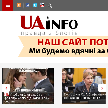
Експослу в США Стефанішині
Підбірка блогожаб та
обрали запобіжний захід
фотоприколів від UAINFO за 7
серпня