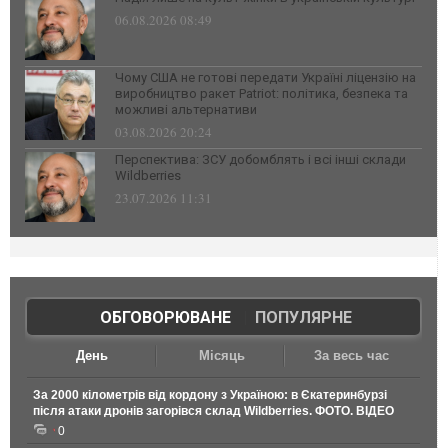
06.08.2026 08:49
Чому США не готові передати Україні ліцензію на
виробництво ракет Patriot: політика, безпека та
можливі альтернативи
03.08.2026 20:24
Перспектива: ЗСУ добомблять і всі інші склади
Wildberries
23.07.2026 11:31
ОБГОВОРЮВАНЕ
|
ПОПУЛЯРНЕ
День
Місяць
За весь час
За 2000 кілометрів від кордону з Україною: в Єкатеринбурзі
після атаки дронів загорівся склад Wildberries. ФОТО. ВІДЕО
0