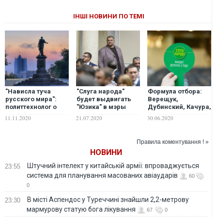
ІНШІ НОВИНИ ПО ТЕМІ
"Нависла туча
"Слуга народа"
Формула отбора:
русского мира":
будет выдвигать
Верещук,
политтехнолог о
"Юзика" в мэры
Дубинский, Качура,
втором туре
Кривого Рога?
Тищенко, Ткаченко
11.11.2020
21.07.2020
30.06.2020
выборов в Одессе
или Ляшко? Кого
"Слуга народа"
выдвинет в мэры
Правила коментування ! »
Киева?
НОВИНИ
Штучний інтелект у китайській армії: впроваджується
23:55
система для планування масованих авіаударів
60
0
В місті Аспендос у Туреччині знайшли 2,2-метрову
23:30
мармурову статую бога лікування
67
0