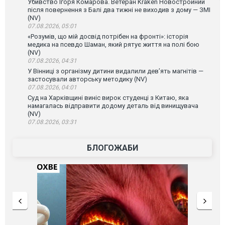
Убивство Ігоря Комарова. Ветеран Kraken Новостройний
після повернення з Балі два тижні не виходив з дому — ЗМІ
(NV)
07.08.2026, 05:01
«Розумів, що мій досвід потрібен на фронті»: історія
медика на псевдо Шаман, який рятує життя на полі бою
(NV)
07.08.2026, 04:31
У Вінниці з організму дитини видалили дев’ять магнітів —
застосували авторську методику (NV)
07.08.2026, 04:01
Суд на Харківщині виніс вирок студенці з Китаю, яка
намагалась відправити додому деталь від винищувача
(NV)
07.08.2026, 03:31
БЛОГОЖАБИ