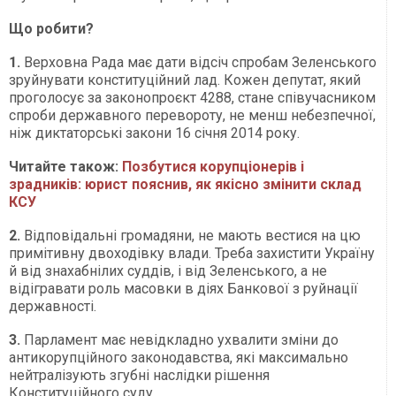
Що робити?
1.
Верховна Рада має дати відсіч спробам Зеленського
зруйнувати конституційний лад. Кожен депутат, який
проголосує за законопроєкт 4288, стане співучасником
спроби державного перевороту, не менш небезпечної,
ніж диктаторські закони 16 січня 2014 року.
Читайте також:
Позбутися корупціонерів і
зрадників: юрист пояснив, як якісно змінити склад
КСУ
2.
Відповідальні громадяни, не мають вестися на цю
примітивну двоходівку влади. Треба захистити Україну
й від знахабнілих суддів, і від Зеленського, а не
відігравати роль масовки в діях Банкової з руйнації
державності.
3.
Парламент має невідкладно ухвалити зміни до
антикорупційного законодавства, які максимально
нейтралізують згубні наслідки рішення
Конституційного суду.