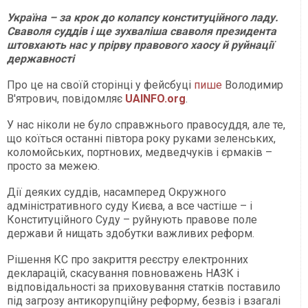
Україна – за крок до колапсу конституційного ладу.
Сваволя суддів і ще зухваліша сваволя президента
штовхають нас у прірву правового хаосу й руйнації
державності
Про це на своїй сторінці у фейсбуці
пише
Володимир
В'ятрович, повідомляє
UAINFO.org
.
У нас ніколи не було справжнього правосуддя, але те,
що коїться останні півтора року руками зеленських,
коломойських, портнових, медведчуків і єрмаків –
просто за межею.
Дії деяких суддів, насамперед Окружного
адміністративного суду Києва, а все частіше – і
Конституційного Суду – руйнують правове поле
держави й нищать здобутки важливих реформ.
Рішення КС про закриття реєстру електронних
декларацій, скасування повноважень НАЗК і
відповідальності за приховування статків поставило
під загрозу антикорупційну реформу, безвіз і взагалі