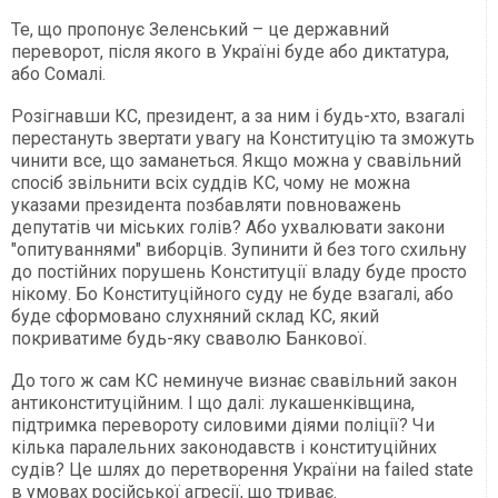
Те, що пропонує Зеленський – це державний
переворот, після якого в Україні буде або диктатура,
або Сомалі.
Розігнавши КС, президент, а за ним і будь-хто, взагалі
перестануть звертати увагу на Конституцію та зможуть
чинити все, що заманеться. Якщо можна у свавільний
спосіб звільнити всіх суддів КС, чому не можна
указами президента позбавляти повноважень
депутатів чи міських голів? Або ухвалювати закони
"опитуваннями" виборців. Зупинити й без того схильну
до постійних порушень Конституції владу буде просто
нікому. Бо Конституційного суду не буде взагалі, або
буде сформовано слухняний склад КС, який
покриватиме будь-яку сваволю Банкової.
До того ж сам КС неминуче визнає свавільний закон
антиконституційним. І що далі: лукашенківщина,
підтримка перевороту силовими діями поліції? Чи
кілька паралельних законодавств і конституційних
судів? Це шлях до перетворення України на failed state
в умовах російської агресії, що триває.