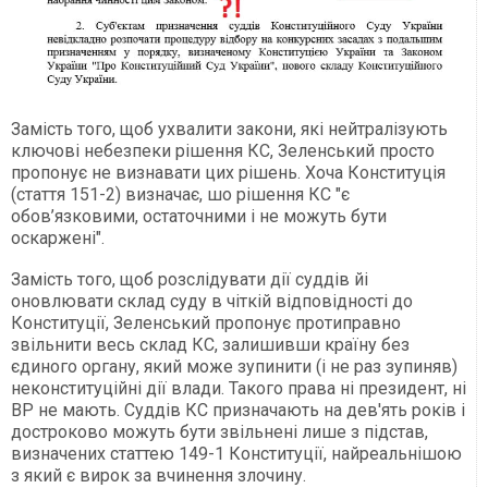
Замість того, щоб ухвалити закони, які нейтралізують
ключові небезпеки рішення КС, Зеленський просто
пропонує не визнавати цих рішень. Хоча Конституція
(стаття 151-2) визначає, шо рішення КС "є
обов’язковими, остаточними і не можуть бути
оскаржені".
Замість того, щоб розслідувати дії суддів йі
оновлювати склад суду в чіткій відповідності до
Конституції, Зеленський пропонує протиправно
звільнити весь склад КС, залишивши країну без
єдиного органу, який може зупинити (і не раз зупиняв)
неконституційні дії влади. Такого права ні президент, ні
ВР не мають. Суддів КС призначають на дев'ять років і
достроково можуть бути звільнені лише з підстав,
визначених статтею 149-1 Конституції, найреальнішою
з який є вирок за вчинення злочину.