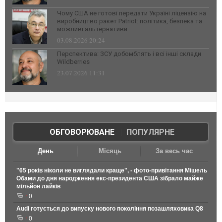
Чому США не готові передати Україні ліцензію на
виробництво ракет Patriot: політика, безпека та
можливі альтернативи
03.08.2026 20:24
Перспектива: ЗСУ добомблять і всі інші склади
Wildberries
23.07.2026 11:31
ОБГОВОРЮВАНЕ
|
ПОПУЛЯРНЕ
День
Місяць
За весь час
"65 років ніколи не виглядали краще", - фото-привітання Мішель
Обами до дня народження екс-президента США зібрало майже
мільйон лайків
0
Audi готується до випуску нового покоління позашляховика Q8
0