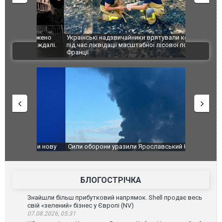
шкоджено
Українські надзвичайники врятували козуленя
СБУ за спр
траждалі.
під час ліквідації масштабної лісової пожежі у
Болгарії з
ВІДЕО
Франції
ФОТО
чили нову
Сили оборони уразили Ярославський НПЗ:
Неймар вла
губернатор регіону заявив про наймасштабнішу
"Сантоса".
атаку. ВІДЕО
БЛОГОСТРІЧКА
Знайшли більш прибутковий напрямок. Shell продає весь
свій «зелений» бізнес у Європі (NV)
07.08.2026, 05:31