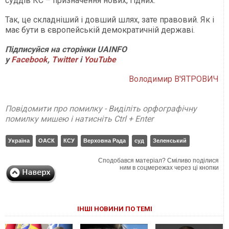
суддів КС – призначення нових, гідних.
Так, це складніший і довший шлях, зате правовий. Як і
має бути в європейській демократичній державі.
Підписуйся на сторінки UAINFO
у
Facebook
,
Twitter
і
YouTube
Володимир В'ЯТРОВИЧ
Повідомити про помилку - Виділіть орфографічну
помилку мишею і натисніть Ctrl + Enter
Україна
ОАСК
КСУ
Верховна Рада
суд
Зеленський
Сподобався матеріал? Сміливо поділися
ним в соцмережах через ці кнопки
ІНШІ НОВИНИ ПО ТЕМІ