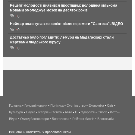
Рецепт молодості виявився простішим: володіння кількома
мовами омолоджує мозок на десяток років
0
Неймар влаштував конфлікт після перемоги "Сантоса". ВІДЕО
0
Достатньо було погладити: лемури на Мадагаскарі стали
жертвами людського вірусу
0
Головна
•
Головні новини
•
Політика
•
Суспільство
•
Економіка
беспроводной
•
Світ
•
Культура
•
Наука
•
Історія
•
Освіта
•
Авто
•
IT
•
Здоров'я
интернет
•
Спорт
•
Фото
•
Відео
•
Огляд блогосфери
•
Блоголента
•
Рейтинг блогів
киев
•
Блогожаби
и
Всі новини належать їх правовласникам.
область