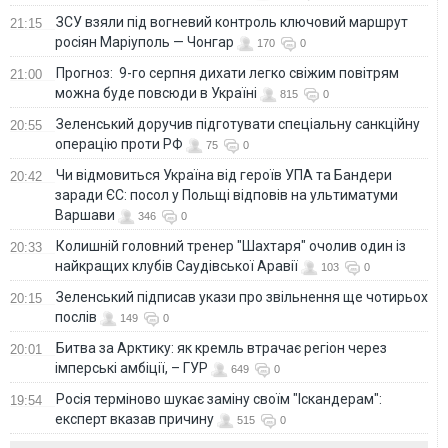
ЗСУ взяли під вогневий контроль ключовий маршрут
21:15
росіян Маріуполь — Чонгар
170
0
Прогноз: 9-го серпня дихати легко свіжим повітрям
21:00
можна буде повсюди в Україні
815
0
Зеленський доручив підготувати спеціальну санкційну
20:55
операцію проти РФ
75
0
Чи відмовиться Україна від героїв УПА та Бандери
20:42
заради ЄС: посол у Польщі відповів на ультиматуми
Варшави
346
0
Колишній головний тренер "Шахтаря" очолив один із
20:33
найкращих клубів Саудівської Аравії
103
0
Зеленський підписав укази про звільнення ще чотирьох
20:15
послів
149
0
Битва за Арктику: як кремль втрачає регіон через
20:01
імперські амбіції, – ГУР
649
0
Росія терміново шукає заміну своїм "Іскандерам":
19:54
експерт вказав причину
515
0