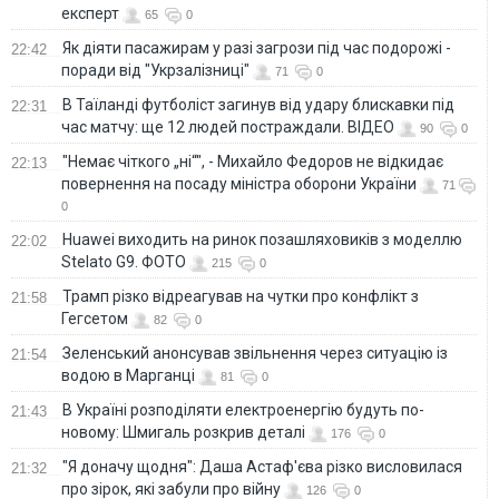
експерт
65
0
Як діяти пасажирам у разі загрози під час подорожі -
22:42
поради від "Укрзалізниці"
71
0
В Таїланді футболіст загинув від удару блискавки під
22:31
час матчу: ще 12 людей постраждали. ВІДЕО
90
0
"Немає чіткого „ні“", - Михайло Федоров не відкидає
22:13
повернення на посаду міністра оборони України
71
0
Huawei виходить на ринок позашляховиків з моделлю
22:02
Stelato G9. ФОТО
215
0
Трамп різко відреагував на чутки про конфлікт з
21:58
Гегсетом
82
0
Зеленський анонсував звільнення через ситуацію із
21:54
водою в Марганці
81
0
В Україні розподіляти електроенергію будуть по-
21:43
новому: Шмигаль розкрив деталі
176
0
"Я доначу щодня": Даша Астаф'єва різко висловилася
21:32
про зірок, які забули про війну
126
0