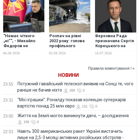
"Немає чіткого
Розпач на рівні
Верховна Рада
„ні“", - Михайло
2022 року: голова
призначила Сергія
Федоров не
профільного
Корецького на
відкидає
комітету ВР оцінив
посаду прем'єр-
06.08.2026
02.08.2026
16.07.2026
повернення на
збитки бізнесу від
міністра України
посаду міністра
російських
оборони України
обстрілів
Правила коментування ! »
НОВИНИ
Потужний гавайський телескоп виявив на Сонці те, чого
23:55
раніше не бачив ніхто
268
0
"Мої іграшки": Роналду показав колекцію суперкарів
23:31
вартістю понад 25 млн євро
131
0
Життя на Землі могло виникнути двічі, – дослідження
23:00
199
0
Навіть 300 американських ракет Україні вистачить
22:53
лише на 2,5-3 місяці активних російських обстрілів -