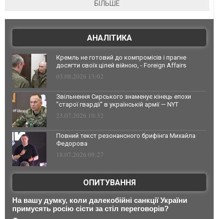
БІЛЬШЕ
АНАЛІТИКА
Кремль не готовий до компромісів і прагне
досягти своїх цілей війною, - Foreign Affairs
03.08.2026 13:02
Звільнення Сирського знаменує кінець епохи
"старої гвардії" в українській армії — NYT
23.07.2026 10:32
Повний текст резонансного брифінга Михайла
Федорова
18.07.2026 09:27
ОПИТУВАННЯ
На вашу думку, коли далекобійні санкції України
примусять росію сісти за стіл переговорів?