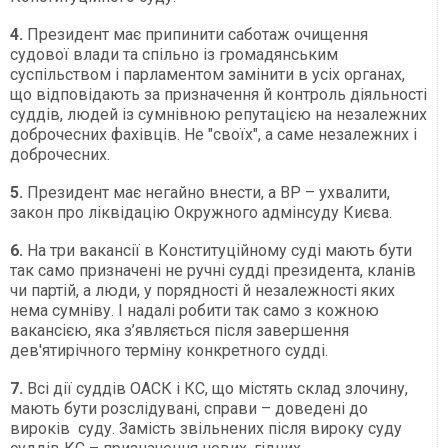
4.
Президент має припинити саботаж очищення
судової влади та спільно із громадянським
суспільством і парламентом замінити в усіх органах,
що відповідають за призначення й контроль діяльності
суддів, людей із сумнівною репутацією на незалежних
доброчесних фахівців. Не "своїх", а саме незалежних і
доброчесних.
5.
Президент має негайно внести, а ВР – ухвалити,
закон про ліквідацію Окружного адмінсуду Києва.
6.
На три вакансії в Конституційному суді мають бути
так само призначені не ручні судді президента, кланів
чи партій, а люди, у порядності й незалежності яких
нема сумніву. І надалі робити так само з кожною
вакансією, яка з’являється після завершення
дев'ятирічного терміну конкретного судді.
7.
Всі дії суддів ОАСК і КС, що містять склад злочину,
мають бути розслідувані, справи – доведені до
вироків суду. Замість звільнених після вироку суду