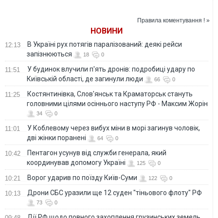
повернення на
збитки бізнесу від
міністра України
посаду міністра
російських
оборони України
обстрілів
Правила коментування ! »
НОВИНИ
В Україні рух потягів паралізований: деякі рейси
12:13
запізнюються
18
0
У будинок влучили п'ять дронів: подробиці удару по
11:51
Київській області, де загинули люди
66
0
Костянтинівка, Слов'янськ та Краматорськ стануть
11:25
головними цілями осіннього наступу РФ - Максим Жорін
34
0
У Коблевому через вибух міни в морі загинув чоловік,
11:01
дві жінки поранені
64
0
Пентагон усунув від служби генерала, який
10:42
координував допомогу Україні
125
0
Ворог ударив по поїзду Київ-Суми
10:21
122
0
Дрони СБС уразили ще 12 суден "тіньового флоту" РФ
10:13
73
0
Дії РФ щодо повного захоплення грузинських земель
09:48