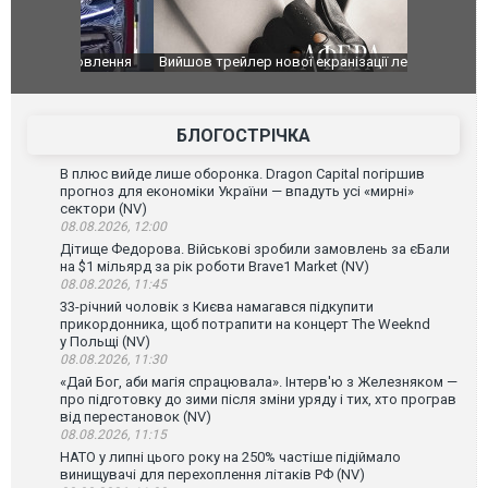
оновлення
Вийшов трейлер нової екранізації легендарного
Зеленський
фільму "Афера Томаса Крауна"
перемовин
БЛОГОСТРІЧКА
В плюс вийде лише оборонка. Dragon Capital погіршив
прогноз для економіки України — впадуть усі «мирні»
сектори (NV)
08.08.2026, 12:00
Дітище Федорова. Військові зробили замовлень за єБали
на $1 мільярд за рік роботи Brave1 Market (NV)
08.08.2026, 11:45
33-річний чоловік з Києва намагався підкупити
прикордонника, щоб потрапити на концерт The Weeknd
у Польщі (NV)
08.08.2026, 11:30
«Дай Бог, аби магія спрацювала». Інтерв'ю з Железняком —
про підготовку до зими після зміни уряду і тих, хто програв
від перестановок (NV)
08.08.2026, 11:15
НАТО у липні цього року на 250% частіше підіймало
винищувачі для перехоплення літаків РФ (NV)