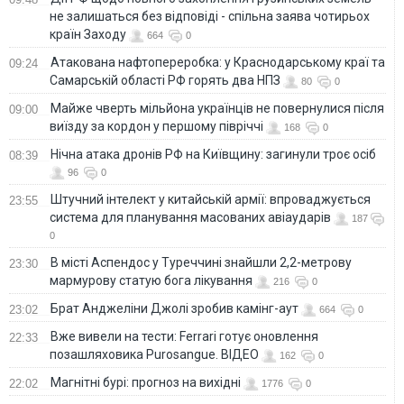
не залишаться без відповіді - спільна заява чотирьох
країн Заходу
664
0
Атакована нафтопереробка: у Краснодарському краї та
09:24
Самарській області РФ горять два НПЗ
80
0
Майже чверть мільйона українців не повернулися після
09:00
виїзду за кордон у першому півріччі
168
0
Нічна атака дронів РФ на Київщину: загинули троє осіб
08:39
96
0
Штучний інтелект у китайській армії: впроваджується
23:55
система для планування масованих авіаударів
187
0
В місті Аспендос у Туреччині знайшли 2,2-метрову
23:30
мармурову статую бога лікування
216
0
Брат Анджеліни Джолі зробив камінг-аут
23:02
664
0
Вже вивели на тести: Ferrari готує оновлення
22:33
позашляховика Purosangue. ВІДЕО
162
0
Магнітні бурі: прогноз на вихідні
22:02
1776
0