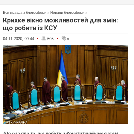
Вся правда з блогосфери
»
Новини блогосфери
»
Крихке вікно можливостей для змін:
що робити із КСУ
•
•
04.11.2020, 09:44
605
0
Ще раз про те, що робити з Конституційним судом