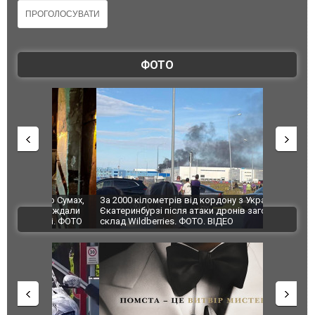
ФОТО
по Сумах,
За 2000 кілометрів від кордону з Україною: в
"Мої іграш
траждали
Єкатеринбурзі після атаки дронів загорівся
суперкарів
ВІДЕО
ині. ФОТО
склад Wildberries. ФОТО. ВІДЕО