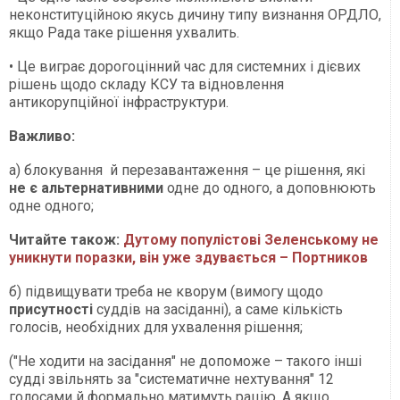
неконституційною якусь дичину типу визнання ОРДЛО,
якщо Рада таке рішення ухвалить.
• Це виграє дорогоцінний час для системних і дієвих
рішень щодо складу КСУ та відновлення
антикорупційної інфраструктури.
Важливо:
а) блокування й перезавантаження – це рішення, які
не є альтернативними
одне до одного, а доповнюють
одне одного;
Читайте також:
Дутому популістові Зеленському не
уникнути поразки, він уже здувається – Портников
б) підвищувати треба не кворум (вимогу щодо
присутності
суддів на засіданні), а саме кількість
голосів, необхідних для ухвалення рішення;
("Не ходити на засідання" не допоможе – такого інші
судді звільнять за "систематичне нехтування" 12
голосами й формально матимуть рацію. А якщо