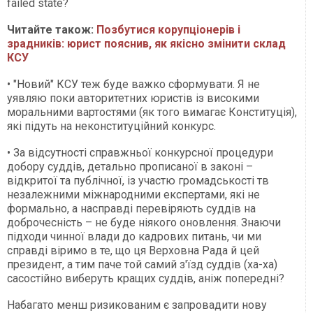
failed state?
Читайте також:
Позбутися корупціонерів і
зрадників: юрист пояснив, як якісно змінити склад
КСУ
• "Новий" КСУ теж буде важко сформувати. Я не
уявляю поки авторитетних юристів із високими
моральними вартостями (як того вимагає Конституція),
які підуть на неконституційний конкурс.
• За відсутності справжньої конкурсної процедури
добору суддів, детально прописаної в законі –
відкритої та публічної, із участю громадськості тв
незалежними міжнародними експертами, які не
формально, а насправді перевіряють суддів на
доброчесність – не буде ніякого оновлення. Знаючи
підходи чинної влади до кадрових питань, чи ми
справді віримо в те, що ця Верховна Рада й цей
президент, а тим паче той самий з'їзд суддів (ха-ха)
сасостійно виберуть кращих суддів, аніж попередні?
Набагато менш ризикованим є запровадити нову