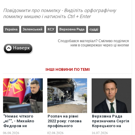
Повідомити про помилку - Виділіть орфографічну
помилку мишею і натисніть Ctrl + Enter
Україна
Зеленський
КСУ
Верховна Рада
судді
Сподобався матеріал? Сміливо поділися
ним в соцмережах через ці кнопки
ІНШІ НОВИНИ ПО ТЕМІ
"Немає чіткого
Розпач на рівні
Верховна Рада
„ні“", - Михайло
2022 року: голова
призначила Сергія
Федоров не
профільного
Корецького на
відкидає
комітету ВР оцінив
посаду прем'єр-
06.08.2026
02.08.2026
16.07.2026