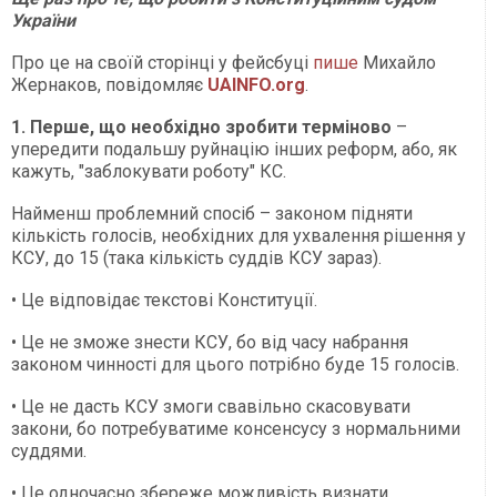
України
Про це на своїй сторінці у фейсбуці
пише
Михайло
Жернаков, повідомляє
UAINFO.org
.
1. Перше, що необхідно зробити терміново
–
упередити подальшу руйнацію інших реформ, або, як
кажуть, "заблокувати роботу" КС.
Найменш проблемний спосіб – законом підняти
кількість голосів, необхідних для ухвалення рішення у
КСУ, до 15 (така кількість суддів КСУ зараз).
• Це відповідає текстові Конституції.
• Це не зможе знести КСУ, бо від часу набрання
законом чинності для цього потрібно буде 15 голосів.
• Це не дасть КСУ змоги свавільно скасовувати
закони, бо потребуватиме консенсусу з нормальними
суддями.
• Це одночасно збереже можливість визнати