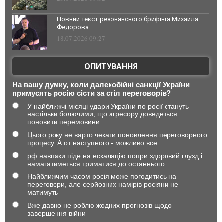
Повний текст резонансного брифінга Михайла
Федорова
18.07.2026 09:27
ОПИТУВАННЯ
На вашу думку, коли далекобійні санкції України
примусять росію сісти за стіл переговорів?
У найближчі місяці удари України по росії стануть
настільки болючими, що агресору доведеться
поновити перемовини
Цього року не варто чекати поновлення переговорного
процесу. А от наступного - можливо все
рф навпаки піде на ескалацію попри здоровий глузд і
намагатиметься триматися до останнього
Найближчим часом росія може погодитись на
переговори, але серйозних намірів росіяни не
матимуть
Вже давно не роблю жодних прогнозів щодо
завершення війни