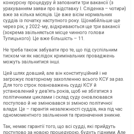
конкурсну процедуру й заповнити три вакансії (з
урахуванням заяви про відставку І. Сліденка – чотири)
вже за кілька місяців. Це вже вісім нормальних
суддів із початку наступного року. Щонабйліьше ще
через рік, у 2022-му, відкриваються ще три вакансії
(зокрема звільняється місце чинного голови
Тупицького). Це вже більшість – 11.
Не треба також забувати про те, що під суспільним
тиском чи як наслідок кримінальних проваджень
можуть звільнитися інші.
Цей шлях довший, але він конституційний і не
загрожує повторному захопленню всього КСУ за раз.
Для того строк повноважень судді КСУ й
установлений у дев'ять років, щоб не збігатися з
політичними циклами і склад суду оновлювався
поступово й не змінювався зі зміною політичної
влади. Це – гарантія незалежності суддів, яка під час
одномоментного звільнення та призначення зникне.
Так, немає гарантії того, що всі судді, які прийдуть
поступово за новою процедурою, будуть гідними. Але