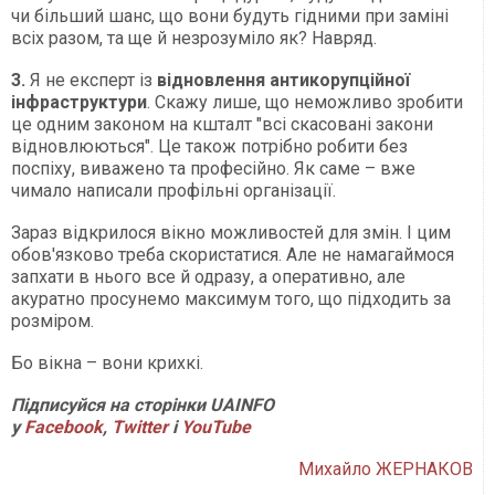
чи більший шанс, що вони будуть гідними при заміні
всіх разом, та ще й незрозуміло як? Навряд.
3.
Я не експерт із
відновлення антикорупційної
інфраструктури
. Скажу лише, що неможливо зробити
це одним законом на кшталт "всі скасовані закони
відновлюються". Це також потрібно робити без
поспіху, виважено та професійно. Як саме – вже
чимало написали профільні організації.
Зараз відкрилося вікно можливостей для змін. І цим
обов'язково треба скористатися. Але не намагаймося
запхати в нього все й одразу, а оперативно, але
акуратно просунемо максимум того, що підходить за
розміром.
Бо вікна – вони крихкі.
Підписуйся на сторінки UAINFO
у
Facebook
,
Twitter
і
YouTube
Михайло ЖЕРНАКОВ