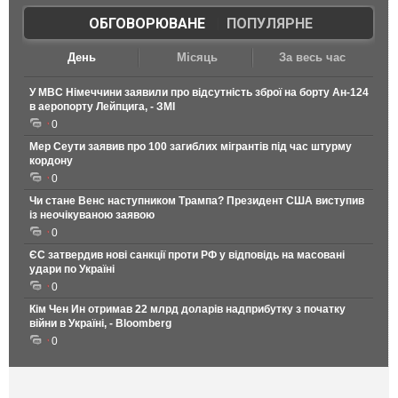
ОБГОВОРЮВАНЕ
|
ПОПУЛЯРНЕ
День
Місяць
За весь час
У МВС Німеччини заявили про відсутність зброї на борту Ан-124
в аеропорту Лейпцига, - ЗМІ
0
Мер Сеути заявив про 100 загиблих мігрантів під час штурму
кордону
0
Чи стане Венс наступником Трампа? Президент США виступив
із неочікуваною заявою
0
ЄС затвердив нові санкції проти РФ у відповідь на масовані
удари по Україні
0
Кім Чен Ин отримав 22 млрд доларів надприбутку з початку
війни в Україні, - Bloomberg
0