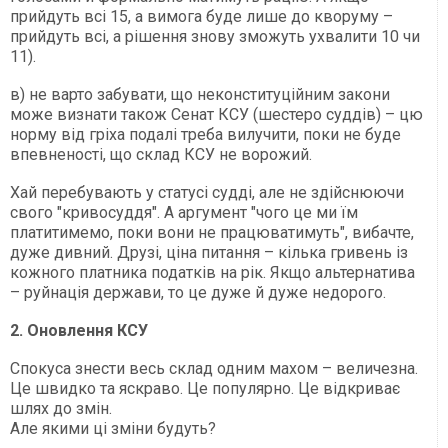
прийдуть всі 15, а вимога буде лише до кворуму –
прийдуть всі, а рішення знову зможуть ухвалити 10 чи
11).
в) не варто забувати, що неконституційним закони
може визнати також Сенат КСУ (шестеро суддів) – цю
норму від гріха подалі треба вилучити, поки не буде
впевненості, що склад КСУ не ворожий.
Хай перебувають у статусі судді, але не здійснюючи
свого "кривосуддя". А аргумент "чого це ми їм
платитимемо, поки вони не працюватимуть", вибачте,
дуже дивний. Друзі, ціна питання – кілька гривень із
кожного платника податків на рік. Якщо альтернатива
– руйнація держави, то це дуже й дуже недорого.
2. Оновлення КСУ
Спокуса знести весь склад одним махом – величезна.
Це швидко та яскраво. Це популярно. Це відкриває
шлях до змін.
Але якими ці зміни будуть?