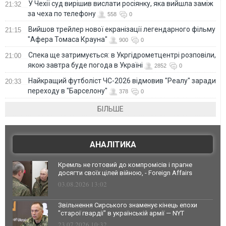
У Чехії суд вирішив вислати росіянку, яка вийшла заміж
21:32
за чеха по телефону
558
0
Вийшов трейлер нової екранізації легендарного фільму
21:15
"Афера Томаса Крауна"
900
0
Спека ще затримується: в Укргідрометцентрі розповіли,
21:00
якою завтра буде погода в Україні
2852
0
Найкращий футболіст ЧС-2026 відмовив "Реалу" заради
20:33
переходу в "Барселону"
378
0
БІЛЬШЕ
АНАЛІТИКА
Кремль не готовий до компромісів і прагне
досягти своїх цілей війною, - Foreign Affairs
03.08.2026 13:02
Звільнення Сирського знаменує кінець епохи
"старої гвардії" в українській армії — NYT
23.07.2026 10:32