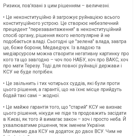
Ризики, пов'язані з цим рішенням – величезні.
• Це неконституційно й загрожує руйнацією всього
конституційного устрою. Це створює небезпечний
прецедент "перезавантаження" в неконституційний
спосіб органу, рішення якого непопулярне й не
подобається владі. Сьогодні це "зелена" влада, завтра
це, боже борони, Медведчук. Із владою та
медіарсурсом можна створити негативну картинку про
кого та що завгодно – чоч поо НАБУ, хоч про ВАКС, хоч
про мати Терезу. Тоді для повної руйнації держави і
КСУ не буде потрібен.
• Це звільнить і тих чотирьох суддів, які були проти
цього рішення, а гарантії, що на їхнє місце прийдуть
бодай такі самі – жодної.
• Це майже гарантія того, що "старий" КСУ не визнає
цього рішення, нікуди не піде та продовжить засідати
в Києві, як того й вимагає закон – хоч і просто неба. Й
ухвалюватиме рішення, теж іменем України.
Матимемо два КСУ на додаток до двох ВСУ. Чим не