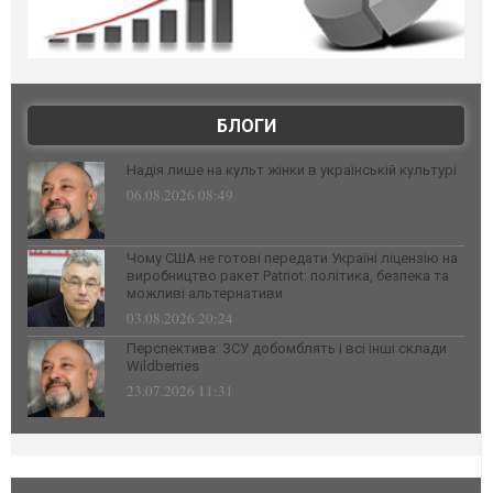
БЛОГИ
Надія лише на культ жінки в українській культурі
06.08.2026 08:49
Чому США не готові передати Україні ліцензію на
виробництво ракет Patriot: політика, безпека та
можливі альтернативи
03.08.2026 20:24
Перспектива: ЗСУ добомблять і всі інші склади
Wildberries
23.07.2026 11:31