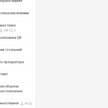
зібрало майже
я кількома мовами
анні тижні
525
0
ашляховика Q8
рив тотальний
ить прокуратура
гової
тром оборони
різні пояснення
 синоптикиня
63