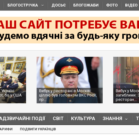
БЛОГОСТРІЧКА
ДОСЬЄ
БЛОГОЖАБИ
ФОТО
ВІДЕО
 Україні
Вибух у ресторані в Москві:
Вибух у Мос
ot, бо у США
ціллю був головком ВКС Росії,
загиблими: 
пр...
ресторан...
АДЗВИЧАЙНІ ПОДІЇ
СВІТ
КУЛЬТУРА
ЗНАННЯ
ТАРИФИ
ПОДВИГИ УКРАЇНЦІВ