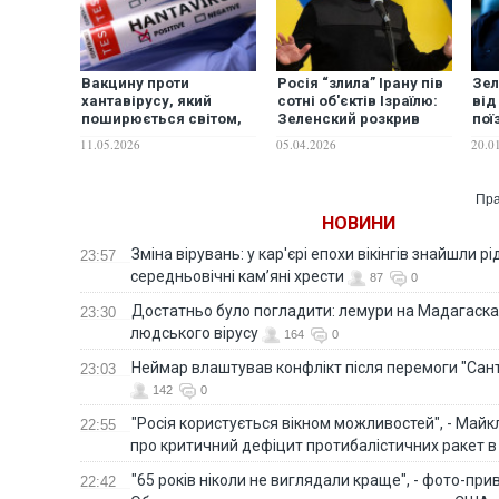
Вакцину проти
Росія “злила” Ірану пів
Зел
хантавірусу, який
сотні об'єктів Ізраїлю:
від
поширюється світом,
Зеленский розкрив
пої
роками не можуть
дані розвідки
зус
11.05.2026
05.04.2026
20.0
створити через брак
фінансування
Пра
НОВИНИ
Зміна вірувань: у кар'єрі епохи вікінгів знайшли рід
23:57
середньовічні кам’яні хрести
87
0
Достатньо було погладити: лемури на Мадагаска
23:30
людського вірусу
164
0
Неймар влаштував конфлікт після перемоги "Сан
23:03
142
0
"Росія користується вікном можливостей", - Майк
22:55
про критичний дефіцит протибалістичних ракет в 
"65 років ніколи не виглядали краще", - фото-пр
22:42