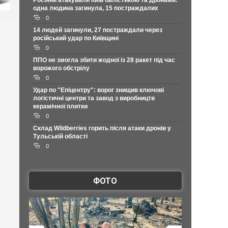
Росіяни атакували Київ балістикою та дронами:
одна людина загинула, 15 постраждалих
0
14 людей загинули, 27 постраждали через
російський удар по Київщині
0
ППО не змогла збити жодної із 28 ракет під час
ворожого обстрілу
0
Удар по "Епіцентру": ворог знищив ключові
логістичні центри та завод з виробництв
керамічної плитки
0
Склад Wildberries горить після атаки дронів у
Тульській області
0
ФОТО