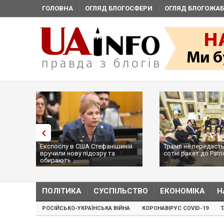
ГОЛОВНА
ОГЛЯД БЛОГОСФЕРИ
ОГЛЯД БЛОГОЖАБ
Експослу в США Стефанішиній
Трамп не передасть
вручили нову підозру та
сотні ракет до Patri
обирають...
...
ПОЛІТИКА
СУСПІЛЬСТВО
ЕКОНОМІКА
Н
РОСІЙСЬКО-УКРАЇНСЬКА ВІЙНА
КОРОНАВІРУС COVID-19