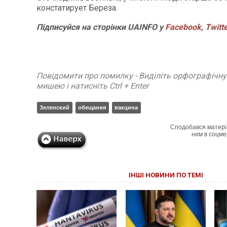
констатирует Береза.
Підписуйся на сторінки UAINFO у
Facebook
,
Twitt
Повідомити про помилку - Виділіть орфографічн
мишею і натисніть Ctrl + Enter
Зеленский
обещания
вакцина
Сподобався матері
ним в соцме
ІНШІ НОВИНИ ПО ТЕМІ