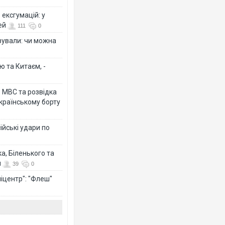
ексгумацій: у
ей
111
0
ізували: чи можна
ю та Китаєм, -
о МВС та розвідка
країнському борту
ійські удари по
а, Біленького та
й
39
0
іцентр": "Флеш"