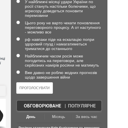
У найближчі місяці удари України по
росії стануть настільки болючими, що
агресору доведеться поновити
перемовини
Цього року не варто чекати поновлення
переговорного процесу. А от наступного
- можливо все
рф навпаки піде на ескалацію попри
здоровий глузд і намагатиметься
триматися до останнього
Найближчим часом росія може
нці
погодитись на переговори, але
ї
серйозних намірів росіяни не матимуть
Вже давно не роблю жодних прогнозів
щодо завершення війни
ОБГОВОРЮВАНЕ
|
ПОПУЛЯРНЕ
День
Місяць
За весь час