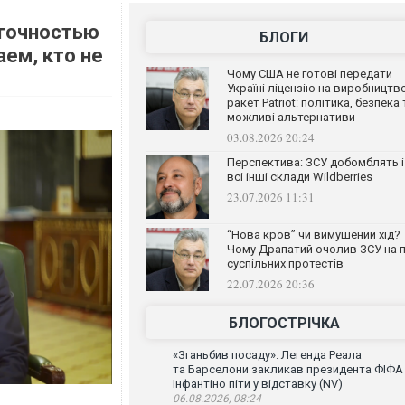
 точностью
БЛОГИ
аем, кто не
Чому США не готові передати
Україні ліцензію на виробництв
ракет Patriot: політика, безпека 
можливі альтернативи
03.08.2026 20:24
Перспектива: ЗСУ добомблять і
всі інші склади Wildberries
23.07.2026 11:31
“Нова кров” чи вимушений хід?
Чому Драпатий очолив ЗСУ на п
суспільних протестів
22.07.2026 20:36
БЛОГОСТРІЧКА
«Зганьбив посаду». Легенда Реала
та Барселони закликав президента ФІФА
Інфантіно піти у відставку (NV)
06.08.2026, 08:24