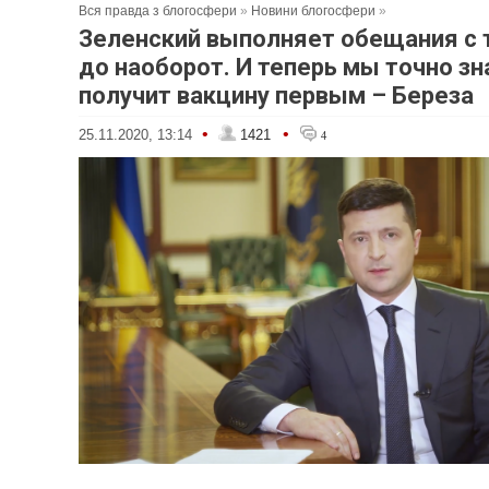
Вся правда з блогосфери
»
Новини блогосфери
»
Зеленский выполняет обещания с
до наоборот. И теперь мы точно зн
получит вакцину первым – Береза
•
•
25.11.2020, 13:14
1421
4