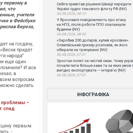
у первому в
Сибіга привітав рішення Швеції передати
ил, что
Україні судно тіньового флоту РФ (NV)
06.08.2026, 08:12
енные, учителя
У Ярославлі повідомляють про атаку
ичке в Фейсбуке
на НПЗ, після роботи ППО спалахнули
рислав Береза,
будинки (NV)
06.08.2026, 08:00
«Заробив 200 доларів, купив кросівки».
дет на госдачу,
Олімпійський призер розповів, як його
о «Весна придёт
обікрали на тренуванні (NV)
06.08.2026, 07:31
ги народа"
Зростає попит на чистий смак. Чому украї
ии ещё один
почали пити більше кави та за яких умов ї
Вспомнили? И все
вигідно експортувати — інтерв'ю (NV)
ехал, в
06.08.2026, 07:01
о всем вопросам.
т можно сделать
ІНФОГРАФІКА
 проблемы –
т спад
акцину первым.
ет», -