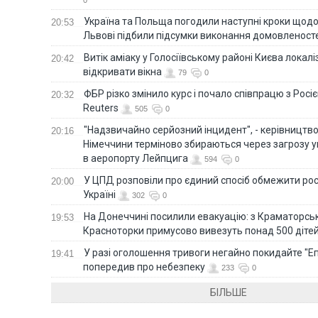
Україна та Польща погодили наступні кроки щодо 
20:53
Львові підбили підсумки виконання домовленост
Витік аміаку у Голосіївському районі Києва локал
20:42
відкривати вікна
79
0
ФБР різко змінило курс і почало співпрацю з Росіє
20:32
Reuters
505
0
"Надзвичайно серйозний інцидент", - керівництв
20:16
Німеччини терміново збираються через загрозу у
в аеропорту Лейпцига
594
0
У ЦПД розповіли про єдиний спосіб обмежити рос
20:00
Україні
302
0
На Донеччині посилили евакуацію: з Краматорськ
19:53
Красноторки примусово вивезуть понад 500 діте
У разі оголошення тривоги негайно покидайте "Еп
19:41
попередив про небезпеку
233
0
БІЛЬШЕ