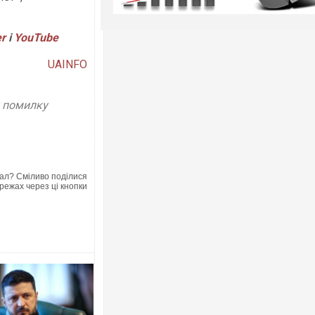
er
і
YouTube
UAINFO
у помилку
ал? Сміливо поділися
режах через ці кнопки