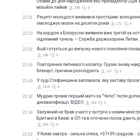
Обами до дня народження екс-президента США 
мільйон лайків
289
0
Рецепт молодості виявився простішим: володінн
22:31
омолоджує мозок на десяток років
171
0
На кордоні з Білоруссю виявили вже третій за ост
22:13
підземний тунель — Служба держохорони Литви
Audi готується до випуску нового покоління поз
22:02
196
0
Повторення липневого колапсу: Грузію знову нак
21:55
блекаут, причини розслідують
117
0
У суді Стефанішина заплакала: яку заставу прос
21:43
1119
0
Мудрик провів перший матч за "Челсі" після допін
21:32
дискваліфікації. ВІДЕО
110
0
Залужний не брав участі у зустрічі з новим мініс
21:14
Британії в Києві: в ОП та в оточенні посла дають 
264
0
У Києві завтра - сильна спека, +37+39 градусів. -
21:02
0