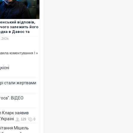
енський відповів,
 чого залежить його
Українські надзвичайники вря
здка в Давос та
під час ліквідації масштабної л
тріч з Трампом
1.2026
Франції
вила коментування ! »
кісні
рі стали жертвами
тоса". ВІДЕО
Неймар влаштував конфлікт п
л Кларк заявив
"Сантоса". ВІДЕО
Україні
129
0
ивітання Мішель