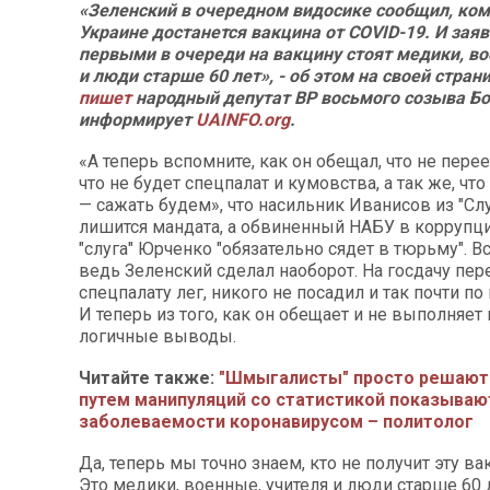
«Зеленский в очередном видосике сообщил, ком
Украине достанется вакцина от COVID-19. И заяв
первыми в очереди на вакцину стоят медики, во
и люди старше 60 лет», - об этом на своей стран
пишет
народный депутат ВР восьмого созыва Бо
информирует
UAINFO.org
.
«А теперь вспомните, как он обещал, что не перее
что не будет спецпалат и кумовства, а так же, чт
— сажать будем», что насильник Иванисов из "Слу
лишится мандата, а обвиненный НАБУ в коррупц
"слуга" Юрченко "обязательно сядет в тюрьму". 
ведь Зеленский сделал наоборот. На госдачу пере
спецпалату лег, никого не посадил и так почти п
И теперь из того, как он обещает и не выполняе
логичные выводы.
Читайте также:
"Шмыгалисты" просто решают
путем манипуляций со статистикой показываю
заболеваемости коронавирусом – политолог
Да, теперь мы точно знаем, кто не получит эту в
Это медики, военные, учителя и люди старше 60 л