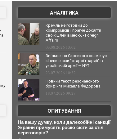
АНАЛІТИКА
Кремль не готовий до
о
компромісів і прагне досягти
та
своїх цілей війною, - Foreign
Affairs
03.08.2026 13:02
Звільнення Сирського знаменує
кінець епохи "старої гвардії" в
українській армії — NYT
23.07.2026 10:32
Повний текст резонансного
іку
брифінга Михайла Федорова
18.07.2026 09:27
ОПИТУВАННЯ
На вашу думку, коли далекобійні санкції
України примусять росію сісти за стіл
переговорів?