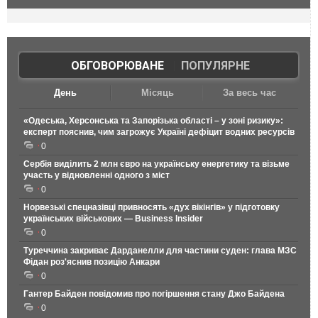
ОБГОВОРЮВАНЕ
|
ПОПУЛЯРНЕ
День
Місяць
За весь час
«Одеська, Херсонська та Запорізька області – у зоні ризику»:
експерт пояснив, чим загрожує Україні дефіцит водних ресурсів
0
Сербія виділить 2 млн євро на українську енергетику та візьме
участь у відновленні одного з міст
0
Норвезькі спецназівці привносять «дух вікінгів» у підготовку
українських військових — Business Insider
0
Туреччина закриває Дарданелли для частини суден: глава МЗС
Фідан роз'яснив позицію Анкари
0
Гантер Байден повідомив про погіршення стану Джо Байдена
0