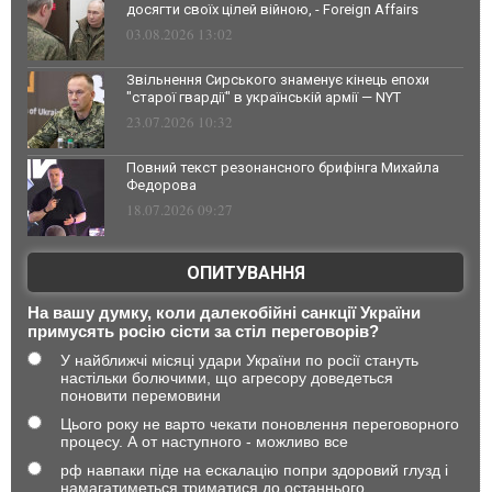
досягти своїх цілей війною, - Foreign Affairs
03.08.2026 13:02
Звільнення Сирського знаменує кінець епохи
"старої гвардії" в українській армії — NYT
23.07.2026 10:32
Повний текст резонансного брифінга Михайла
Федорова
18.07.2026 09:27
ОПИТУВАННЯ
На вашу думку, коли далекобійні санкції України
примусять росію сісти за стіл переговорів?
У найближчі місяці удари України по росії стануть
настільки болючими, що агресору доведеться
поновити перемовини
Цього року не варто чекати поновлення переговорного
процесу. А от наступного - можливо все
рф навпаки піде на ескалацію попри здоровий глузд і
намагатиметься триматися до останнього