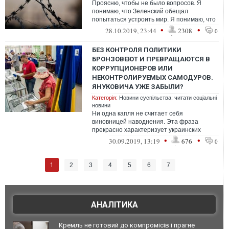
Проясню, чтобы не было вопросов. Я
понимаю, что Зеленский обещал
попытаться устроить мир. Я понимаю, что
он пробует выполнить предвыборное
•
•
28.10.2019, 23:44
2308
0
обещание. Н...
БЕЗ КОНТРОЛЯ ПОЛИТИКИ
БРОНЗОВЕЮТ И ПРЕВРАЩАЮТСЯ В
КОРРУПЦИОНЕРОВ ИЛИ
НЕКОНТРОЛИРУЕМЫХ САМОДУРОВ.
ЯНУКОВИЧА УЖЕ ЗАБЫЛИ?
Категорія:
Новини суспільства: читати соціальні
новини
Ни одна капля не считает себя
виновницей наводнения. Эта фраза
прекрасно характеризует украинских
избирателей.
•
•
30.09.2019, 13:19
676
0
1
2
3
4
5
6
7
АНАЛІТИКА
Кремль не готовий до компромісів і прагне