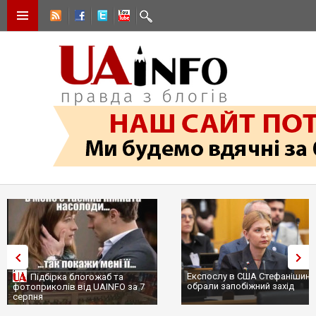
Експослу в США Стефанішині
Підбірка блогожаб та
обрали запобіжний захід
фотоприколів від UAINFO за 7
серпня