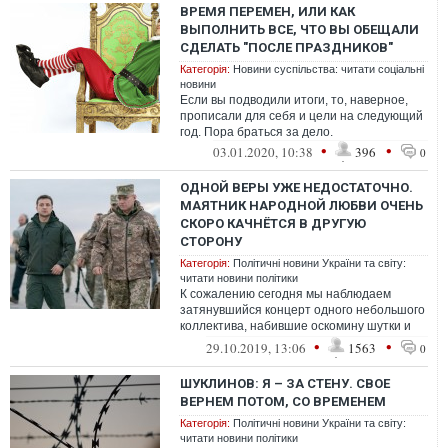
ВРЕМЯ ПЕРЕМЕН, ИЛИ КАК
ВЫПОЛНИТЬ ВСЕ, ЧТО ВЫ ОБЕЩАЛИ
СДЕЛАТЬ "ПОСЛЕ ПРАЗДНИКОВ"
Категорія:
Новини суспільства: читати соціальні
новини
Если вы подводили итоги, то, наверное,
прописали для себя и цели на следующий
год. Пора браться за дело.
•
•
03.01.2020, 10:38
396
0
ОДНОЙ ВЕРЫ УЖЕ НЕДОСТАТОЧНО.
МАЯТНИК НАРОДНОЙ ЛЮБВИ ОЧЕНЬ
СКОРО КАЧНЁТСЯ В ДРУГУЮ
СТОРОНУ
Категорія:
Політичні новини України та світу:
читати новини політики
К сожалению сегодня мы наблюдаем
затянувшийся концерт одного небольшого
коллектива, набившие оскомину шутки и
репризы которого уже мало кого трогают. ...
•
•
29.10.2019, 13:06
1563
0
ШУКЛИНОВ: Я – ЗА СТЕНУ. СВОЕ
ВЕРНЕМ ПОТОМ, СО ВРЕМЕНЕМ
Категорія:
Політичні новини України та світу:
читати новини політики