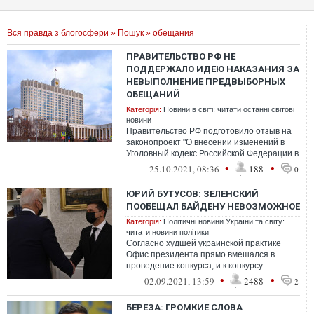
Вся правда з блогосфери
»
Пошук
» обещания
ПРАВИТЕЛЬСТВО РФ НЕ
ПОДДЕРЖАЛО ИДЕЮ НАКАЗАНИЯ ЗА
НЕВЫПОЛНЕНИЕ ПРЕДВЫБОРНЫХ
ОБЕЩАНИЙ
Категорія:
Новини в світі: читати останні світові
новини
Правительство РФ подготовило отзыв на
законопроект "О внесении изменений в
Уголовный кодекс Российской Федерации в
части установления уголовной ответс...
•
•
25.10.2021, 08:36
188
0
ЮРИЙ БУТУСОВ: ЗЕЛЕНСКИЙ
ПООБЕЩАЛ БАЙДЕНУ НЕВОЗМОЖНОЕ
Категорія:
Політичні новини України та світу:
читати новини політики
Согласно худшей украинской практике
Офис президента прямо вмешался в
проведение конкурса, и к конкурсу
допустили буквально двух человек -
•
•
02.09.2021, 13:59
2488
2
детектива НА...
БЕРЕЗА: ГРОМКИЕ СЛОВА