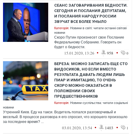
СЕАНС ЗАГОВАРИВАНИЯ БЕДНОСТИ.
СЕГОДНЯ И ПОСЛАНИЯ ДЕПУТАТАМ,
И ПОСЛАНИЯ НАРОДУ РОССИИ
ЗВУЧАТ ВСЕ БОЛЕЕ УНЫЛО
Категорія:
Новини в світі: читати останні світові
новини
Скоро Путин произнесет свое Послание
Федеральному Собранию. Говорить он
будет о бедности.
•
•
15.01.2020, 13:26
958
0
БЕРЕЗА: МОЖНО ЗАПИСАТЬ ЕЩЕ СТО
ВИДОСИКОВ, НО ЕСЛИ ВМЕСТО
РЕЗУЛЬТАТА ДАВАТЬ ЛЮДЯМ ЛИШЬ
ПИАР И ИМИТАЦИЮ, ТО ОЧЕНЬ
СКОРО МОЖНО ОКАЗАТЬСЯ В
ПОЛОЖЕНИИ СВОИХ
ПРЕДШЕСТВЕННИКОВ
Категорія:
Новини суспільства: читати соціальні
новини
Утренний Киев. Еду на такси. Водитель попался разговорчивый и
веселый. В процессе разговора я его спросил, что хорошего произошло
за последнее время? ...
•
•
03.01.2020, 13:54
1403
1