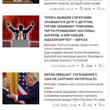
красивой обертке, который силен разве
что в записи проникновенного селф...
•
•
11.08.2020, 16:15
3030
15
ТЕПЕРЬ БЫВШИЕ СОРАТНИКИ
СРАЖАЮТСЯ ДРУГ С ДРУГОМ,
ГЕРОЕВ ОБЛИВАЮТ ПОМОЯМИ,
ЧЕРТИ ПРИМЕНЯЮТ КОСТЮМЫ
АНГЕЛОВ, А МЕРЗАВЦЕВ
ИДЕАЛИЗИРУЮТ – БЕРЕЗА
Категорія:
Політичні новини України та світу:
читати новини політики
Еще недавно многие были объединены
борьбой против общих врагов. Янукович и
его режим, борьба с тотальной
коррупцией, оккупационные действия
•
•
15.07.2020, 14:59
1046
1
России и ж...
КИТАЙ ОБЕЩАЕТ: СОГЛАШЕНИЕ С
США НЕ ЗАТРОНЕТ ИНТЕРЕСЫ ЕС
Категорія:
Новини в світі: читати останні світові
новини
В Евросоюзе выражают обеспокоенность
условиями промежуточного торгового
соглашения между США и Китаем. По нему
Пекин нарастит импорт товаров из США
•
•
17.01.2020, 12:44
191
0
на...