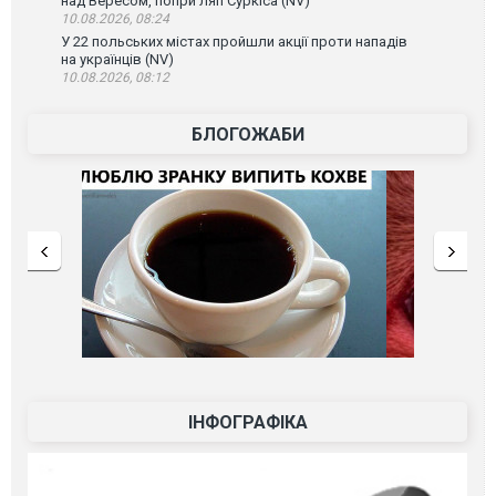
над Вересом, попри ляп Суркіса (NV)
10.08.2026, 08:24
У 22 польських містах пройшли акції проти нападів
на українців (NV)
10.08.2026, 08:12
БЛОГОЖАБИ
ІНФОГРАФІКА