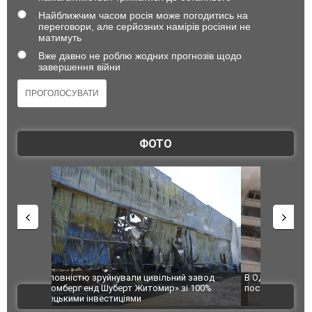
Найближчим часом росія може погодитись на
переговори, але серйозних намірів росіяни не
матимуть
Вже давно не роблю жодних прогнозів щодо
завершення війни
ФОТО
 завод
В Одесі та Харкові різко зросла кількість
Ворог завд
 100%
постраждалих від обстрілу РФ
двоє пора
ВІДЕО
після атак