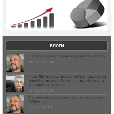
БЛОГИ
Надія лише на культ жінки в українській культурі
06.08.2026 08:49
Чому США не готові передати Україні ліцензію на
виробництво ракет Patriot: політика, безпека та
можливі альтернативи
03.08.2026 20:24
Перспектива: ЗСУ добомблять і всі інші склади
Wildberries
23.07.2026 11:31