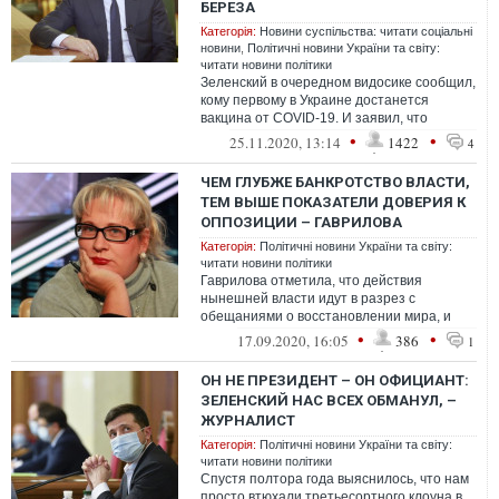
БЕРЕЗА
Категорія:
Новини суспільства: читати соціальні
новини
,
Політичні новини України та світу:
читати новини політики
Зеленский в очередном видосике сообщил,
кому первому в Украине достанется
вакцина от COVID-19. И заявил, что
первыми в очереди на вакцину стоят
•
•
25.11.2020, 13:14
1422
4
медики...
ЧЕМ ГЛУБЖЕ БАНКРОТСТВО ВЛАСТИ,
ТЕМ ВЫШЕ ПОКАЗАТЕЛИ ДОВЕРИЯ К
ОППОЗИЦИИ – ГАВРИЛОВА
Категорія:
Політичні новини України та світу:
читати новини політики
Гаврилова отметила, что действия
нынешней власти идут в разрез с
обещаниями о восстановлении мира, и
острее всего это чувствуют именно жители
•
•
17.09.2020, 16:05
386
1
Донбасс...
ОН НЕ ПРЕЗИДЕНТ – ОН ОФИЦИАНТ:
ЗЕЛЕНСКИЙ НАС ВСЕХ ОБМАНУЛ, –
ЖУРНАЛИСТ
Категорія:
Політичні новини України та світу:
читати новини політики
Спустя полтора года выяснилось, что нам
просто втюхали третьесортного клоуна в