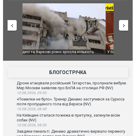
ькість
У парламенті Косово прем'єра закидали яйцями
Приїхав за
до українс
зіркового 
БЛОГОСТРІЧКА
Дрони атакували російський Татарстан, пролунали вибухи.
Мер Москви заявляв про БпЛА на столицю РФ (NV)
10.08.2026, 09:00
«Помилки не було». Тренер Динамо заступився за Суркіса
після пропущеного гола від Вереса (NV)
10.08.2026, 08:48
На Київщині сталася пожежа в притулку, загинули вісім
собак (NV)
10.08.2026, 08:36
Завдяки пенальті. Динамо драматично вирвало перемогу