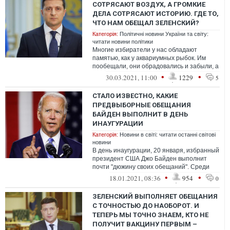
СОТРЯСАЮТ ВОЗДУХ, А ГРОМКИЕ
ДЕЛА СОТРЯСАЮТ ИСТОРИЮ. ГДЕ ТО,
ЧТО НАМ ОБЕЩАЛ ЗЕЛЕНСКИЙ?
Категорія:
Політичні новини України та світу:
читати новини політики
Многие избиратели у нас обладают
памятью, как у аквариумных рыбок. Им
пообещали, они обрадовались и забыли, а
проверять выполнение обещания будут
•
•
30.03.2021, 11:00
1229
5
един...
СТАЛО ИЗВЕСТНО, КАКИЕ
ПРЕДВЫБОРНЫЕ ОБЕЩАНИЯ
БАЙДЕН ВЫПОЛНИТ В ДЕНЬ
ИНАУГУРАЦИИ
Категорія:
Новини в світі: читати останні світові
новини
В день инаугурации, 20 января, избранный
президент США Джо Байден выполнит
почти "дюжину своих обещаний". Среди
них внесение изменений в политику в сф...
•
•
18.01.2021, 08:36
954
0
ЗЕЛЕНСКИЙ ВЫПОЛНЯЕТ ОБЕЩАНИЯ
С ТОЧНОСТЬЮ ДО НАОБОРОТ. И
ТЕПЕРЬ МЫ ТОЧНО ЗНАЕМ, КТО НЕ
ПОЛУЧИТ ВАКЦИНУ ПЕРВЫМ –